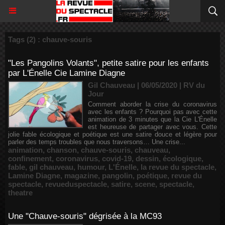
Tags (2) : chauve-souris
"Les Pangolins Volants", petite satire pour les enfants
par L'Énelle Cie Lamine Diagne
Gil Chauveau | 06/05/2020
|
RV du
Jour
Comment aborder la crise du coronavirus
avec les enfants ? Pourquoi pas avec cette
animation de 3 minutes que la Cie L'Énelle
est heureuse de partager avec vous. Cette
jolie fable écologique et poétique est une satire douce et légère pour
parler des temps troubles que nous traversons… Une crise...
animation
,
chanson
,
chauve-souris
,
chauveau
,
confinement
,
coronavirus
,
covid-19
,
dessin
,
écologique
,
fable
,
gil chauveau
,
humour
,
L'Énelle
,
la revue du spectacle
,
Lamine Diagne
,
magazine
,
pangolin
,
poétique
,
revue du
spectacle
,
revueduspectacle
,
satire
,
scene
,
spectacle
,
theatre
Une "Chauve-souris" dégrisée à la MC93