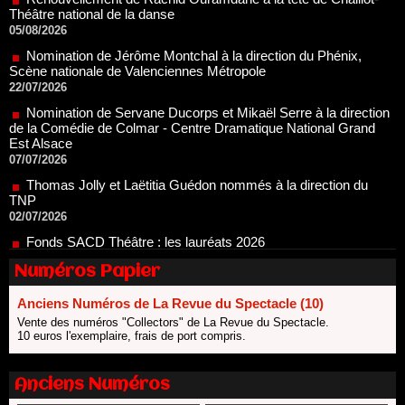
Nomination de Jérôme Montchal à la direction du Phénix,
Scène nationale de Valenciennes Métropole
22/07/2026
Nomination de Servane Ducorps et Mikaël Serre à la direction
de la Comédie de Colmar - Centre Dramatique National Grand
Est Alsace
07/07/2026
Thomas Jolly et Laëtitia Guédon nommés à la direction du
TNP
02/07/2026
Fonds SACD Théâtre : les lauréats 2026
23/06/2026
Dispositif ARTCENA Écrire pour le cirque, les lauréats 2026 !
20/06/2026
Numéros Papier
Le palmarès des prix SACD 2026
18/06/2026
Anciens Numéros de La Revue du Spectacle (10)
Vente des numéros "Collectors" de La Revue du Spectacle.
Les 10 lauréats du Fonds Grandes Formes Théâtre 2026
10 euros l'exemplaire, frais de port compris.
SACD
13/06/2026
Anciens Numéros
Nomination de Nathalie Garraud et Olivier Saccomano à la
direction du Théâtre de Gennevilliers - CDN