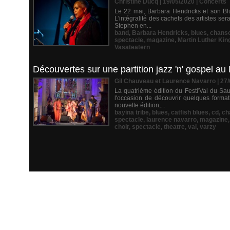
Christine Ducq | 19/05/2020
|
Concerts
Le 22 mai, Barbara Hendricks et son Bl
L'intégralité des cachets des artistes s
Stephen en...
band
,
Barbara Hendricks
,
blues
,
chans
spectacle
,
magazine
,
Martin Luther Kin
Vasateatern
Découvertes sur une partition jazz 'n' gospel au
Gil Chauveau et Laurence Navarro | 27
La quatrième édition du Festi'Val du Sa
l'occasion de découvrir quelques forma
nouvelle édition,...
bayina tribe
,
blues
,
catfish blues
,
cd
,
ch
spectacle
,
laurence navarro
,
magazine
choir
,
spectacle
,
theatre
,
val
,
varzy