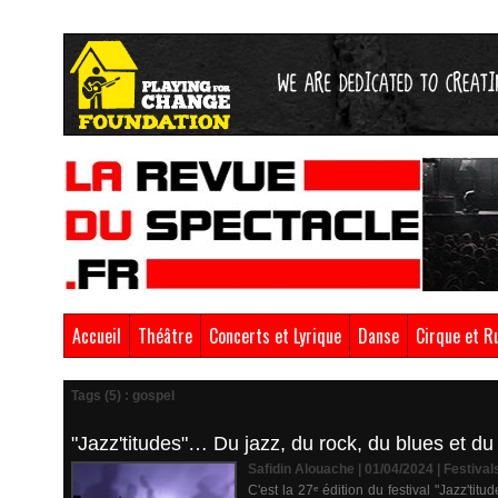
Accueil
Théâtre
Concerts et Lyrique
Danse
Cirque et R
Tags (5) : gospel
"Jazz'titudes"… Du jazz, du rock, du blues et d
Safidin Alouache | 01/04/2024
|
Festival
C'est la 27ᵉ édition du festival "Jazz'