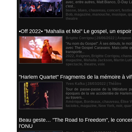
avec, entre autres, Matt Bianco, D-Day La
c'est...
basse
,
blues
,
chauveau
,
concert
,
festiv
Bob
,
magazine
,
manouche
,
musique
,
qu
theatre
•Off 2022• "Mahalia et Moi" Le gospel, un espoir 
Brigitte Corrigou | 28/06/2022
|
Avignon
"Au nom du Gospel". À ses débuts, le mo
avec The Gospel Caravans. Mais celle qu
transporte...
2022
,
Avignon
,
Brigitte Corrigou
,
chans
magazine
,
Mahalia Jackson
,
Martin Lut
spectacle
,
theatre
,
voix
"Harlem Quartet" Fragments de la mémoire à vif
Yves Kafka | 28/03/2022
|
Théâtre
Tour de passe-passe de la littérature 
époques de la vie accidentée de Harlem, 
au travers...
Amérique
,
Bordeaux
,
chauveau
,
Élise V
lucioles
,
magazine
,
New York
,
noir
,
quar
Beau geste… "The Road to Freedom", le concert
l'ONU