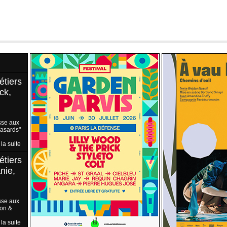
étiers
ck,
sse aux
Hasards"
 la suite
étiers
nie,
sse aux
ion &
 la suite