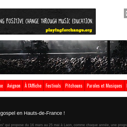
ue
Avignon
À l'Affiche
Festivals
Pitchouns
Paroles et Musiques
u gospel en Hauts-de-France !
s
titudes" qui propose du 16 mars au 25 mai à Laon, comme chaque année, une progr