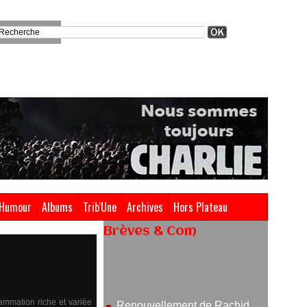
Humour
Albums
Trib'Une
Archives
Hors Plateau
Brèves & Com
Renouvellement de Rachid
Ouramdane à la tête de Chaillot-
Théâtre national de la danse
05/08/2026
ammation riche et variée