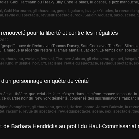
dies, Gabi Hartmann ou Freaky Billy. Entre le blues, le gospel, le jazz manouche, la
al
,
Gabi Hartmann
,
gil chauveau
,
gospel
,
guitare
,
jazz
,
jazz'titudes
,
la revue du s
ai
,
revue du spectacle
,
revueduspectacle
,
rock
,
Safidin Alouach
,
saxo
,
scene
,
renouvelé pour la liberté et contre les inégalités
 2022
t "gospel" trouve de l'écho avec Thomas Dorsey, Sam Cook avec The Soul Stirrers 
i a marqué la légende restera à jamais Mahalia Jackson. Le temps d'un spectac
on
,
chauveau
,
esclave
,
festival
,
Florence Aubrun
,
gil chauveau
,
gospel
,
inégalit
her King
,
musique
,
noir
,
Off
,
racisme
,
revue du spectacle
,
revueduspectacle
,
sc
 d'un personnage en quête de vérité
portée au théâtre que celui de faire côtoyer dans le même espace-temps de la 
ce quartier noir du New York déshérité, condensé des discriminations frappant le
igier
,
évangéliste
,
gil chauveau
,
gospel
,
Harlem
,
homo
,
James Baldwin
,
la revu
tet
,
racisme
,
revue du spectacle
,
revueduspectacle
,
scene
,
sex
,
spectacle
,
the
 de Barbara Hendricks au profit du Haut-Commissariat 