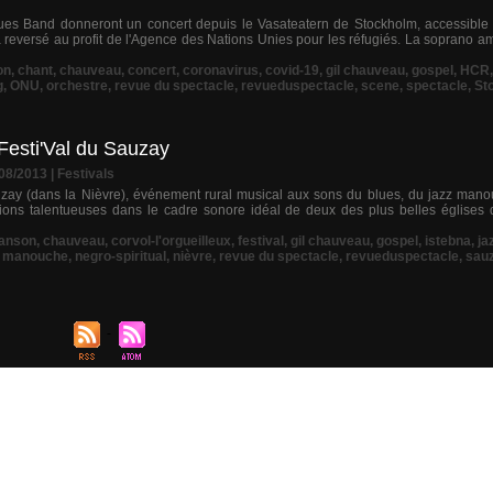
ues Band donneront un concert depuis le Vasateatern de Stockholm, accessible 
era reversé au profit de l'Agence des Nations Unies pour les réfugiés. La soprano 
on
,
chant
,
chauveau
,
concert
,
coronavirus
,
covid-19
,
gil chauveau
,
gospel
,
HCR
g
,
ONU
,
orchestre
,
revue du spectacle
,
revueduspectacle
,
scene
,
spectacle
,
St
 Festi'Val du Sauzay
/08/2013
|
Festivals
uzay (dans la Nièvre), événement rural musical aux sons du blues, du jazz mano
tions talentueuses dans le cadre sonore idéal de deux des plus belles églises
anson
,
chauveau
,
corvol-l'orgueilleux
,
festival
,
gil chauveau
,
gospel
,
istebna
,
ja
,
manouche
,
negro-spiritual
,
nièvre
,
revue du spectacle
,
revueduspectacle
,
sau