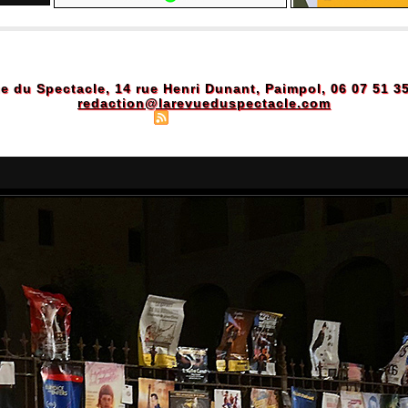
e du Spectacle, 14 rue Henri Dunant, Paimpol, 06 07 51 3
redaction@larevueduspectacle.com
Plan du site
|
Syndication
|
Powered by WM