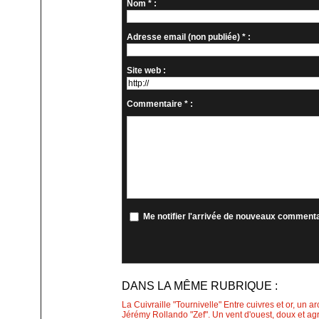
Nom * :
Adresse email (non publiée) * :
Site web :
Commentaire * :
Me notifier l'arrivée de nouveaux comment
DANS LA MÊME RUBRIQUE :
La Cuivraille "Tournivelle" Entre cuivres et or, un a
Jérémy Rollando "Zef". Un vent d'ouest, doux et agr