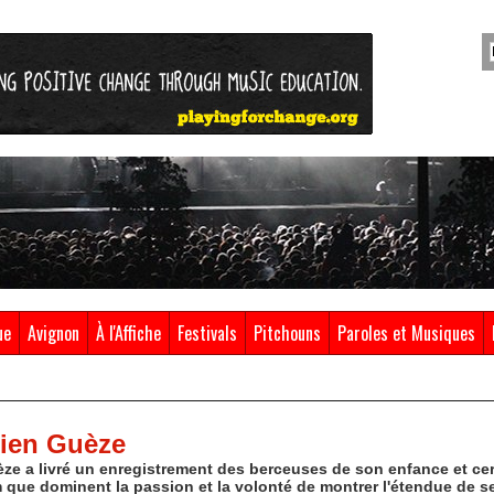
ue
Avignon
À l'Affiche
Festivals
Pitchouns
Paroles et Musiques
tien Guèze
èze a livré un enregistrement des berceuses de son enfance et cer
m que dominent la passion et la volonté de montrer l'étendue de 