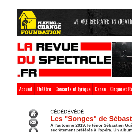
Accueil
Théâtre
Concerts et Lyrique
Danse
Cirque et R
Accueil
>
CédéDévédé
CÉDÉDÉVÉDÉ
Les "Songes" de Sébas
À l'automne 2019, le ténor Sébastien Gu
secrètement préférés à l'opéra. Un albu