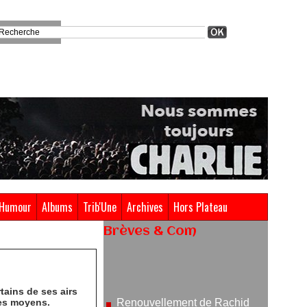
Humour
Albums
Trib'Une
Archives
Hors Plateau
Brèves & Com
Renouvellement de Rachid
Ouramdane à la tête de Chaillot-
Théâtre national de la danse
tains de ses airs
05/08/2026
ses moyens.