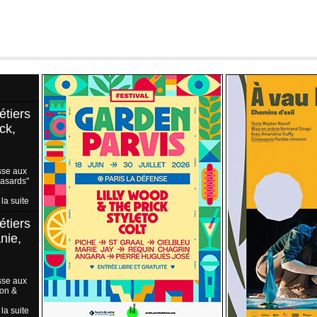
étiers
ck,
sse aux
Hasards"
 la suite
étiers
nie,
sse aux
ion &
 la suite