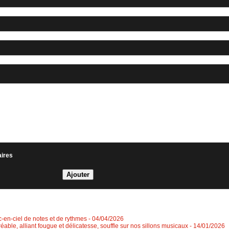
aires
rc-en-ciel de notes et de rythmes
- 04/04/2026
éable, alliant fougue et délicatesse, souffle sur nos sillons musicaux
- 14/01/2026