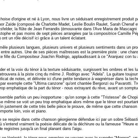
hoise d'origine et né à Lyon, nous livre un séduisant enregistrement produit 
r Zaïde (composé de Charlotte Madet, Leslie Boulin Raulet, Sarah Chenaf et
sfelder, la flûte de Jean Ferrandis (émouvante dans l'Ave Maria de Mascagni 
stophe et pas moins de sept pièces arrangées par la compositrice Camille Pép
nt un rôle décisif ici grâce à un talent éclatant.
mêle plusieurs langues, plusieurs univers et plusieurs sentiments dans un pr
e, entre autres. Une de ses pièces maîtresses est la première piste : une cha
te fille du Compositeur Joachin Rodrigo, applaudissant à ce "Aranjuez con tu 
r et la voix du ténor à la texture séduisante, surgissent les ombres et les 
etrouvera à la piste cinq du même J. Rodrigo avec "Adela". La guitare toujou
élicat de notes, et délivrée ici d'une petite tendance à wagnériser dans la tec
, par exemple cette "Ultima canzone" qu'ont chantée Bergonzi ou Pavarotti. Tr
trop emphatique de la part du ténor - nous extrayant du rêve, avant un somptu
semble parfois un peu inopportune : qu'on songe à cette "Tristesse" de Chopi
esse même se voit un peu trop emphatique alors même que le ténor est pourtan
a fin justement de cette très belle pièce le prouve, de même que cette chans
mporte loin, voix et piano.
 vie se respire dans cette chanson géorgienne défendue ici par un sobre Séba
où s'entend vraiment la poésie délicate de la déchirure ou la fameuse "Heure 
registres jusqu'à un final planant dans l'aigu.
ut en légèreté, le ténor nous emmène en voyage avec le superbe "Morgen", un