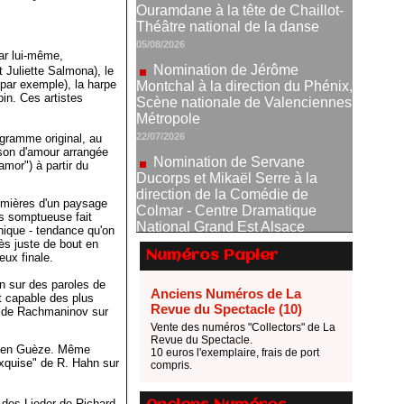
Nomination de Jérôme
Montchal à la direction du Phénix,
Scène nationale de Valenciennes
par lui-même,
Métropole
 Juliette Salmona), le
22/07/2026
par exemple), la harpe
in. Ces artistes
Nomination de Servane
Ducorps et Mikaël Serre à la
direction de la Comédie de
ogramme original, au
nson d'amour arrangée
Colmar - Centre Dramatique
amor") à partir du
National Grand Est Alsace
07/07/2026
lumières d'un paysage
Thomas Jolly et Laëtitia
rs somptueuse fait
Guédon nommés à la direction du
hnique - tendance qu'on
ès juste de bout en
TNP
Numéros Papier
eux finale.
02/07/2026
n sur des paroles de
Fonds SACD Théâtre : les
Anciens Numéros de La
t capable des plus
lauréats 2026
Revue du Spectacle (10)
on de Rachmaninov sur
23/06/2026
Vente des numéros "Collectors" de La
Revue du Spectacle.
Dispositif ARTCENA Écrire
stien Guèze. Même
10 euros l'exemplaire, frais de port
exquise" de R. Hahn sur
pour le cirque, les lauréats 2026 !
compris.
20/06/2026
 des Lieder de Richard