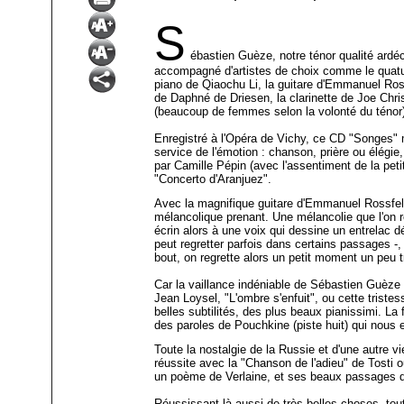
S
ébastien Guèze, notre ténor qualité ardéc
accompagné d'artistes de choix comme le quatuo
piano de Qiaochu Li, la guitare d'Emmanuel Ros
de Daphné de Driesen, la clarinette de Joe Chri
(beaucoup de femmes selon la volonté du ténor) o
Enregistré à l'Opéra de Vichy, ce CD "Songes" 
service de l'émotion : chanson, prière ou élégi
par Camille Pépin (avec l'assentiment de la peti
"Concerto d'Aranjuez".
Avec la magnifique guitare d'Emmanuel Rossfelde
mélancolique prenant. Une mélancolie que l'on r
écrin alors à une voix qui dessine un entrelac d
peut regretter parfois dans certains passages -
bout, on regrette alors un petit moment un peu 
Car la vaillance indéniable de Sébastien Guèze 
Jean Loysel, "L'ombre s'enfuit", ou cette trist
belles subtilités, des plus beaux pianissimi. L
des paroles de Pouchkine (piste huit) qui nous e
Toute la nostalgie de la Russie et d'une autre
réussite avec la "Chanson de l'adieu" de Tosti 
un poème de Verlaine, et ses beaux passages de 
Réussissant là aussi de très belles choses, to