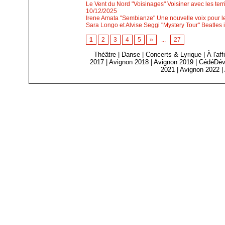
Le Vent du Nord "Voisinages" Voisiner avec les ter
10/12/2025
Irene Amata "Sembianze" Une nouvelle voix pour le 
Sara Longo et Alvise Seggi "Mystery Tour" Beatles i
1
2
3
4
5
»
...
27
Théâtre
|
Danse
|
Concerts & Lyrique
|
À l'af
2017
|
Avignon 2018
|
Avignon 2019
|
CédéDév
2021
|
Avignon 2022
|