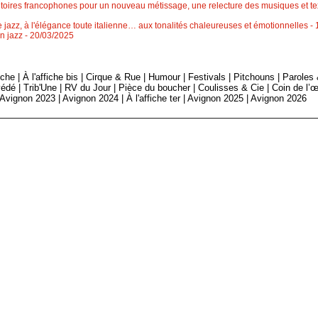
ritoires francophones pour un nouveau métissage, une relecture des musiques et tex
jazz, à l'élégance toute italienne… aux tonalités chaleureuses et émotionnelles
-
n jazz
- 20/03/2025
fiche
|
À l'affiche bis
|
Cirque & Rue
|
Humour
|
Festivals
|
Pitchouns
|
Paroles
édé
|
Trib'Une
|
RV du Jour
|
Pièce du boucher
|
Coulisses & Cie
|
Coin de l’œ
Avignon 2023
|
Avignon 2024
|
À l'affiche ter
|
Avignon 2025
|
Avignon 2026