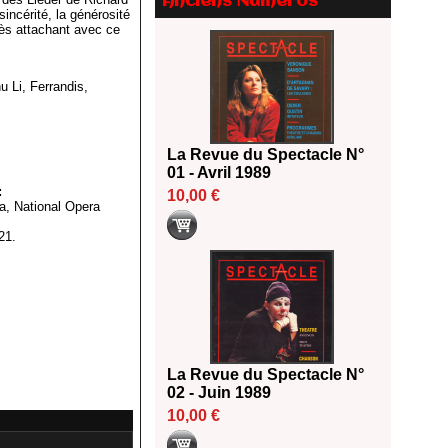
Anciens Numéros
Le palmarès des prix SACD
incérité, la générosité
2026
rès attachant avec ce
18/06/2026
Les 10 lauréats du Fonds
 Li, Ferrandis,
Grandes Formes Théâtre 2026
SACD
13/06/2026
Nomination de Nathalie
La Revue du Spectacle N°
Garraud et Olivier Saccomano à
01 - Avril 1989
la direction du Théâtre de
:
10,00 €
a, National Opera
Gennevilliers - CDN
13/06/2026
21.
Dispositif SACD Auteurs
d'espaces : les lauréats 2026
18/03/2026
La Revue du Spectacle N°
02 - Juin 1989
10,00 €