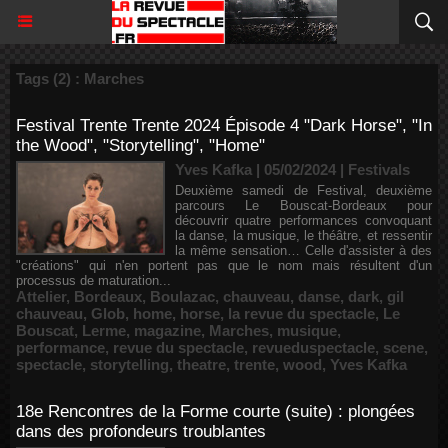
Tags (2) : Marches
Festival Trente Trente 2024 Épisode 4 "Dark Horse", "In
the Wood", "Storytelling", "Home"
Yves Kafka | 05/02/2024
|
Festivals
Deuxième samedi de Festival, deuxième
parcours Le Bouscat-Bordeaux pour
découvrir quatre performances convoquant
la danse, la musique, le théâtre, et ressentir
la même sensation… Celle d'assister à des
"créations" qui n'en portent pas que le nom mais résultent d'un
processus de maturation...
Attelier
,
Bordeaux
,
Boulazac
,
chauveau
,
danse
,
dark
,
gil
chauveau
,
Glob
,
home
,
horse
,
la revue du spectacle
,
Le
Bouscat
,
Lerme
,
magazine
,
Marches
,
musique
,
performance
,
revue du spectacle
,
revueduspectacle
,
scene
,
spectacle
,
storytelling
,
theatre
,
trente
,
wood
,
Yves Kafka
18e Rencontres de la Forme courte (suite) : plongées
dans des profondeurs troublantes