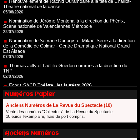
Nomination de Jérôme Montchal à la direction du Phénix,
Scène nationale de Valenciennes Métropole
22/07/2026
Nomination de Servane Ducorps et Mikaël Serre à la direction
de la Comédie de Colmar - Centre Dramatique National Grand
Est Alsace
07/07/2026
Thomas Jolly et Laëtitia Guédon nommés à la direction du
TNP
02/07/2026
Fonds SACD Théâtre : les lauréats 2026
23/06/2026
Dispositif ARTCENA Écrire pour le cirque, les lauréats 2026 !
20/06/2026
Numéros Papier
Le palmarès des prix SACD 2026
Anciens Numéros de La Revue du Spectacle (10)
18/06/2026
Vente des numéros "Collectors" de La Revue du Spectacle.
Les 10 lauréats du Fonds Grandes Formes Théâtre 2026
10 euros l'exemplaire, frais de port compris.
SACD
13/06/2026
Anciens Numéros
Nomination de Nathalie Garraud et Olivier Saccomano à la