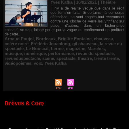
Yves Kafka | 16/02/2021
|
Théâtre
Il n'y a de réalité vécue que dans le récit
que l'on s'en fait… Si certains - à leur corps
défendant - se sont cognés tout récemment
contre une cloche de verre les vitrifiant sur
place, d'autres, dans un lâcher-prise
collectif, se sont laissé porter par la vague du confinement en profitant
de cette...
Arnaud Poujol
,
Bordeaux
,
Brigitte Fontaine
,
chauveau
,
colère noire
,
Frédéric Jouanlong
,
gil chauveau
,
la revue du
spectacle
,
Le Bouscat
,
Lerme
,
magazine
,
Marches
,
musique
,
numérique
,
performance
,
revue du spectacle
,
revueduspectacle
,
scene
,
spectacle
,
theatre
,
trente trente
,
vidéopoèmes
,
voix
,
Yves Kafka
Brèves & Com
Renouvellement de Rachid Ouramdane à la tête de Chaillot-
Théâtre national de la danse
05/08/2026