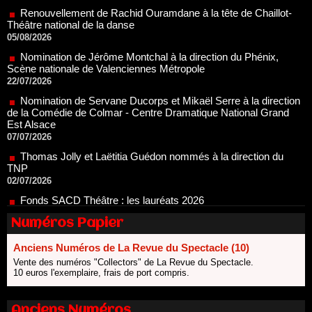
05/08/2026
Nomination de Jérôme Montchal à la direction du Phénix,
Scène nationale de Valenciennes Métropole
22/07/2026
Nomination de Servane Ducorps et Mikaël Serre à la direction
de la Comédie de Colmar - Centre Dramatique National Grand
Est Alsace
07/07/2026
Thomas Jolly et Laëtitia Guédon nommés à la direction du
TNP
02/07/2026
Fonds SACD Théâtre : les lauréats 2026
23/06/2026
Dispositif ARTCENA Écrire pour le cirque, les lauréats 2026 !
20/06/2026
Numéros Papier
Le palmarès des prix SACD 2026
Anciens Numéros de La Revue du Spectacle (10)
18/06/2026
Vente des numéros "Collectors" de La Revue du Spectacle.
Les 10 lauréats du Fonds Grandes Formes Théâtre 2026
10 euros l'exemplaire, frais de port compris.
SACD
13/06/2026
Anciens Numéros