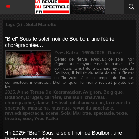
Tags (2) : Solal Mariotte
"Brel" Sous le soleil noir de Boulbon, une féérie
chorégraphiée…
Yves Kafka | 16/08/2025
|
Danse
Gérard de Nerval évoquait ce soleil noir
régnant sur le royaume des fantasmes… Ce
soir, dans la nuit de la Carrière mythique de
Boulbon, il brillait de mille éclats à l’instar
de "la valse à mille temps" de l’auteur,
compositeur, interprète… Brel tel qu’en lui-même revivait projeté sur
les...
2025
,
Anne Teresa De Keersmaeker
,
Avignon
,
Belgique
,
Boulbon
,
Bruges
,
carrière
,
chanson
,
chauveau
,
chorégraphie
,
danse
,
festival
,
gil chauveau
,
in
,
la revue du
spectacle
,
magazine
,
musique
,
revue du spectacle
,
revueduspectacle
,
scene
,
Solal Mariotte
,
spectacle
,
texte
,
theatre
,
voix
,
Yves Kafka
•In 2025• "Brel" Sous le soleil noir de Boulbon, une