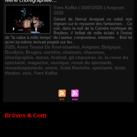
féérie chorégraphiée…
Yves Kafka | 16/07/2025
|
Avignon
2025
Gérard de Nerval évoquait ce soleil noir
régnant sur le royaume des fantasmes… Ce
soir, dans la nuit de la Carrière mythique de
Boulbon, il brillait de mille éclats à l’instar
de "la valse à mille temps" de l’auteur, compositeur, interprète… Brel tel
qu’en lui-même revivait projeté sur les...
2025
,
Anne Teresa De Keersmaeker
,
Avignon
,
Belgique
,
Boulbon
,
Bruges
,
carrière
,
chanson
,
chauveau
,
chorégraphie
,
danse
,
festival
,
gil chauveau
,
in
,
la revue du
spectacle
,
magazine
,
musique
,
revue du spectacle
,
revueduspectacle
,
scene
,
Solal Mariotte
,
spectacle
,
texte
,
theatre
,
voix
,
Yves Kafka
Brèves & Com
Renouvellement de Rachid Ouramdane à la tête de Chaillot-
Théâtre national de la danse