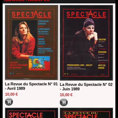
Nomination de Nathalie Garraud et Olivier Saccomano à la
direction du Théâtre de Gennevilliers - CDN
13/06/2026
Dispositif SACD Auteurs d'espaces : les lauréats 2026
18/03/2026
La Revue du Spectacle N° 01
La Revue du Spectacle N° 02
- Avril 1989
- Juin 1989
10,00 €
10,00 €