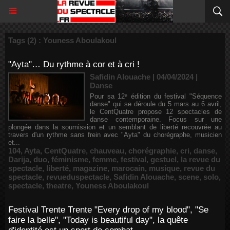
Tags (2) : Youness Aboulakoul
"Ayta"… Du rythme à cor et à cri !
Safidin Alouache | 04/04/2024
|
Danse
Pour sa 12ᵉ édition du festival "Séquence
danse" qui se déroule du 5 mars au 6 avril,
le CentQuatre propose 12 spectacles de
danse contemporaine. Focus sur une
plongée dans la soumission et un semblant de liberté recouvrée au
travers d'un rythme sans frein avec "Ayta" du chorégraphe, musicien
et...
104
,
Ayta
,
CentQuatre
,
chauveau
,
chorégraphie
,
cri
,
danse
,
Darija
,
duo
,
féminisme
,
femme
,
festival
,
gestuel
,
la revue du
spectacle
,
liberté
,
magazine
,
marocain
,
musique
,
revue du
spectacle
,
revueduspectacle
,
Safidin Alouache
,
scene
,
solo
,
spectacle
,
theatre
,
Youness Aboulakoul
Festival Trente Trente "Every drop of my blood", "Se
faire la belle", "Today is beautiful day", la quête