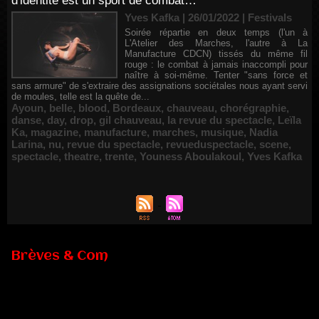
d'identité est un sport de combat…
Yves Kafka | 26/01/2022
|
Festivals
Soirée répartie en deux temps (l'un à
L'Atelier des Marches, l'autre à La
Manufacture CDCN) tissés du même fil
rouge : le combat à jamais inaccompli pour
naître à soi-même. Tenter "sans force et
sans armure" de s'extraire des assignations sociétales nous ayant servi
de moules, telle est la quête de...
Ayoun
,
belle
,
blood
,
Bordeaux
,
chauveau
,
chorégraphie
,
danse
,
day
,
drop
,
gil chauveau
,
la revue du spectacle
,
Leïla
Ka
,
magazine
,
manufacture
,
marches
,
musique
,
Nadia
Larina
,
nu
,
revue du spectacle
,
revueduspectacle
,
scene
,
spectacle
,
theatre
,
trente
,
Youness Aboulakoul
,
Yves Kafka
Brèves & Com
Renouvellement de Rachid Ouramdane à la tête de Chaillot-
Théâtre national de la danse