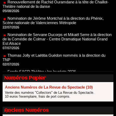
05/08/2026
Nomination de Jérôme Montchal à la direction du Phénix,
Scène nationale de Valenciennes Métropole
22/07/2026
Nomination de Servane Ducorps et Mikaël Serre à la direction
de la Comédie de Colmar - Centre Dramatique National Grand
Est Alsace
07/07/2026
Thomas Jolly et Laëtitia Guédon nommés à la direction du
TNP
02/07/2026
Fonds SACD Théâtre : les lauréats 2026
23/06/2026
Dispositif ARTCENA Écrire pour le cirque, les lauréats 2026 !
Numéros Papier
20/06/2026
Le palmarès des prix SACD 2026
Anciens Numéros de La Revue du Spectacle (10)
18/06/2026
Vente des numéros "Collectors" de La Revue du Spectacle.
10 euros l'exemplaire, frais de port compris.
Les 10 lauréats du Fonds Grandes Formes Théâtre 2026
SACD
13/06/2026
Anciens Numéros
Nomination de Nathalie Garraud et Olivier Saccomano à la