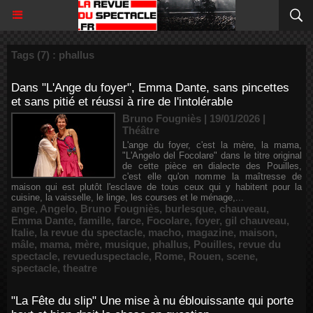
Tags (7) : phallus
Dans "L'Ange du foyer", Emma Dante, sans pincettes
et sans pitié et réussi à rire de l'intolérable
Bruno Fougniès | 19/01/2026
|
Théâtre
L'ange du foyer, c'est la mère, la mama,
"L'Angelo del Focolare" dans le titre original
de cette pièce en dialecte des Pouilles,
c'est elle qu'on nomme la maîtresse de
maison qui est plutôt l'esclave de tous ceux qui y habitent pour la
cuisine, la vaisselle, le linge, les courses et le ménage,...
ange
,
Angelo
,
Bruno Fougniès
,
burlesque
,
chauveau
,
Emma Dante
,
famille
,
farce
,
Focolare
,
foyer
,
gil chauveau
,
Italie
,
la revue du spectacle
,
macho
,
magazine
,
maison
,
mâle
,
mama
,
mère
,
musique
,
phallus
,
Pouilles
,
revue du
spectacle
,
revueduspectacle
,
Rome
,
Rouen
,
scene
,
spectacle
,
theatre
"La Fête du slip" Une mise à nu éblouissante qui porte