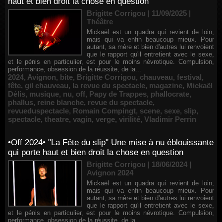
haut et bien droit la chose en question
Brigitte Corrigou | 11/09/2025
|
Théâtre
Mickaël est un quadra qui revient de loin,
mais qui va enfin beaucoup mieux. Pour
autant, sa mère et bien d'autres lui renvoient
que le rapport qu'il entretient avec le sexe,
et le pénis en particulier, est pour le moins névrotique. Compulsion,
performance, obsession de la réussite, de la...
2024
,
Avignon
,
bite
,
Brigitte Corrigou
,
chauveau
,
festival
,
fête
,
gil chauveau
,
la revue du spectacle
,
magazine
,
Mickaël
Délis
,
musique
,
nu
,
off
,
Papy de Trappes
,
phallocrate
,
phallus
,
reine blanche
,
revue du spectacle
,
revueduspectacle
,
Romain Compingt
,
scene
,
sexe
,
slip
,
spectacle
,
theatre
,
vagin
,
verge
,
virilité
,
Vladimir Perrin
•Off 2024• "La Fête du slip" Une mise à nu éblouissante
qui porte haut et bien droit la chose en question
Brigitte Corrigou | 18/06/2024
|
Avignon 2024
Mickaël est un quadra qui revient de loin,
mais qui va enfin beaucoup mieux. Pour
autant, sa mère et bien d'autres lui renvoient
que le rapport qu'il entretient avec le sexe,
et le pénis en particulier, est pour le moins névrotique. Compulsion,
performance, obsession de la réussite, de la...