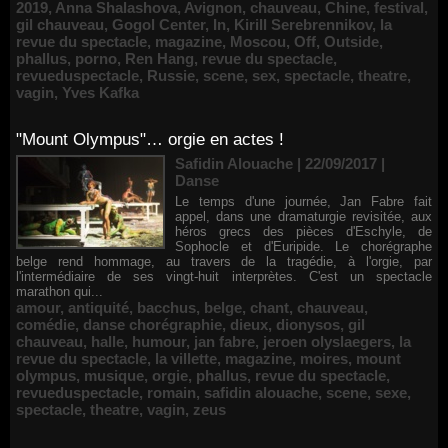
2019
,
Anna Shalashova
,
Avignon
,
chauveau
,
Chine
,
festival
,
gil chauveau
,
Gogol Center
,
In
,
Kirill Serebrennikov
,
la
revue du spectacle
,
magazine
,
Moscou
,
Off
,
Outside
,
phallus
,
porno
,
Ren Hang
,
revue du spectacle
,
revueduspectacle
,
Russie
,
scene
,
sex
,
spectacle
,
theatre
,
vagin
,
Yves Kafka
"Mount Olympus"… orgie en actes !
Safidin Alouache | 22/09/2017
|
Danse
Le temps d'une journée, Jan Fabre fait
appel, dans une dramaturgie revisitée, aux
héros grecs des pièces d'Eschyle, de
Sophocle et d'Euripide. Le chorégraphe
belge rend hommage, au travers de la tragédie, à l'orgie, par
l'intermédiaire de ses vingt-huit interprètes. C'est un spectacle
marathon qui...
amour
,
antiquité
,
bacchus
,
belge
,
chant
,
chauveau
,
comédie
,
danse chorégraphie
,
dieux
,
dionysos
,
gil
chauveau
,
halle
,
humour
,
jan fabre
,
jeroen olyslaegers
,
la
revue du spectacle
,
la villette
,
magazine
,
moires
,
mount
olympus
,
musique
,
orgie
,
phallus
,
revue du spectacle
,
revueduspectacle
,
romain
,
safidin alouache
,
scene
,
sexe
,
spectacle
,
theatre
,
vagin
,
zeus