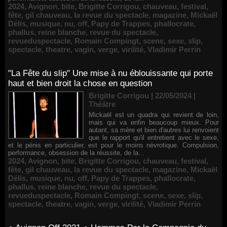
2024
,
Avignon
,
bite
,
Brigitte Corrigou
,
chauveau
,
festival
,
fête
,
gil chauveau
,
la revue du spectacle
,
magazine
,
Mickaël
Délis
,
musique
,
nu
,
off
,
Papy de Trappes
,
phallocrate
,
phallus
,
reine blanche
,
revue du spectacle
,
revueduspectacle
,
Romain Compingt
,
scene
,
sexe
,
slip
,
spectacle
,
theatre
,
vagin
,
verge
,
virilité
,
Vladimir Perrin
"La Fête du slip" Une mise à nu éblouissante qui porte
haut et bien droit la chose en question
Brigitte Corrigou | 22/05/2024
|
Théâtre
Mickaël est un quadra qui revient de loin,
mais qui va enfin beaucoup mieux. Pour
autant, sa mère et bien d'autres lui renvoient
que le rapport qu'il entretient avec le sexe,
et le pénis en particulier, est pour le moins névrotique. Compulsion,
performance, obsession de la réussite, de la...
2024
,
Avignon
,
bite
,
Brigitte Corrigou
,
chauveau
,
festival
,
fête
,
gil chauveau
,
la revue du spectacle
,
magazine
,
Mickaël
Délis
,
musique
,
nu
,
off
,
Papy de Trappes
,
phallocrate
,
phallus
,
reine blanche
,
revue du spectacle
,
revueduspectacle
,
Romain Compingt
,
scene
,
sexe
,
slip
,
spectacle
,
theatre
,
vagin
,
verge
,
virilité
,
Vladimir Perrin