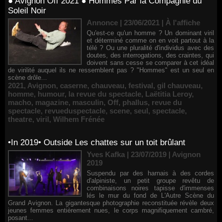
● Avignon Off 2021 ● Hommes Par la Compagnie du
Soleil Noir
Annonce | 23/06/2021
|
À l'affiche
Qu'est-ce qu'un homme ? Un dominant viril
et déterminé comme on en voit partout à la
télé ? Ou une pluralité d'individus avec des
doutes, des interrogations, des craintes, qui
doivent sans cesse se comparer à cet idéal
de virilité auquel ils ne ressemblent pas ? "Hommes" est un seul en
scène drôle...
2021
,
Avignon
,
caserne
,
chauveau
,
festival
,
gil chauveau
,
homme
,
humour
,
la revue du spectacle
,
Laëtitia Leroy
,
macho
,
magazine
,
masculin
,
Off
,
phallus
,
revue du
spectacle
,
revueduspectacle
,
scene
,
seul
,
spectacle
,
theatre
,
viril
,
Wilhem Frénée
•In 2019• Outside Les chattes sur un toit brûlant
Yves Kafka | 23/07/2019
|
Avignon
2019
Suspendu par des harnais à des cordes
d'alpiniste, un petit groupe revêtu de
combinaisons noires tapisse d'immenses
lés le mur du fond de L'Autre Scène du
Grand Avignon. La gigantesque photographie reconstituée révèle deux
jeunes femmes entièrement nues, le corps magnifiquement cambré,
posant...