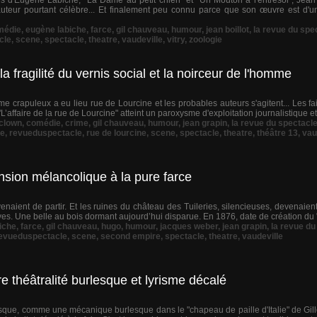
 d'Eugène Labiche, "La Dame au petit chien" et "Un Mouton à l'entresol", Jean B
n auteur pourtant célèbre... Et finalement peu connu parce que son œuvre est d'u
médie
,
eugène labiche
,
farce
,
gil chauveau
,
humour
,
jean boillot
,
la revue du spe
cle
,
scene
,
spectacle
,
theatre
,
vaudeville
,
vitry
,
zoologie
fragilité du vernis social et la noirceur de l'homme
rime crapuleux a eu lieu rue de Lourcine et les probables auteurs s'agitent... Les fai
’affaire de la rue de Lourcine" atteint un paroxysme d'exploitation journalistique et,
clown
,
comédie
,
crime
,
gil chauveau
,
humour
,
jean grapin
,
la revue du spectacl
le
,
revueduspectacle
,
rue de lourcine
,
scene
,
spectacle
,
theatre
,
théâtre 13
,
vau
nsion mélancolique à la pure farce
enaient de partir. Et les ruines du château des Tuileries, silencieuses, devenaient
es. Une belle au bois dormant aujourd’hui disparue. En 1876, date de création du "
iche
,
farce
,
gil chauveau
,
hugo
,
humour
,
jacques weber
,
jean grapin
,
la revue du
evueduspectacle
,
scene
,
second empire
,
spectacle
,
theatre
,
vaudeville
re théâtralité burlesque et lyrisme décalé
nesque, comme une mécanique burlesque dans le "chapeau de paille d'Italie" de Gi