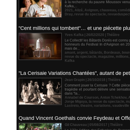
à la recherche du pauvre Mioussov venu s
Kafka,...
2021
,
Alizé
,
Avignon
,
chauveau
,
comédi
Dray
,
revue du spectacle
,
revueduspec
"Cent millions qui tombent"… et une piécette plu
Yves Kafka | 26/02/2020
|
Théâtre
Le Collectif les Bâtards Dorés est conn
honneurs du Festival In d'Avignon en 201
mais de...
amant
,
argent
,
bâtards
,
Bordeaux
,
bour
revue du spectacle
,
magazine
,
millions
Kafka
"La Cerisaie Variations Chantées", autant de pet
Jean Grapin | 26/10/2018
|
Théâtre
Comment jouer la Cerisaie ? Cette pièce 
tragédie et pourtant délivre une sensat
dans "la...
Annabel de Courson
,
Anton Tchekhov
,
A
Jorge Migoya
,
la revue du spectacle
,
ma
Lastreto
,
theatre
,
variations
,
vaudeville
Quand Vincent Goethals convie Feydeau et Off
Gil Chauveau | 05/08/2017
|
Théâtre