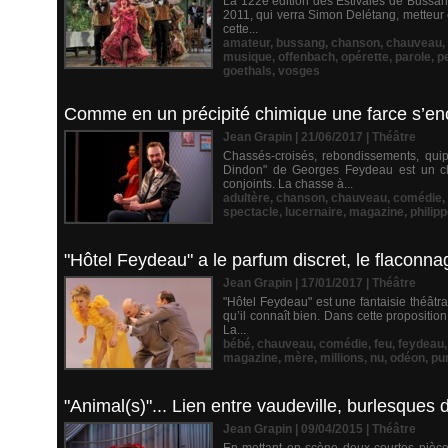
La 122e édition des Estivales de Bussang
2011, qui verra Simon Delétang, metteur 
cette...
amateur
,
bussang
,
chanson
,
chauveau
,
musique
,
offenbach
,
opérette
,
parole
,
p
goethals
,
vosges
Comme en un précipité chimique une farce s’en
Jean Grapin | 21/06/2017
|
Théâtre
Chassés-croisés, rebondissements, quip
Dindon" de Georges Feydeau est un che
conjoints. La chasse à...
adultère
,
chanson
,
chauveau
,
comédie
,
spectacle
,
lucernaire
,
magazine
,
philip
"Hôtel Feydeau" a le parfum discret, le flaconn
Jean Grapin | 17/01/2017
|
Théâtre
"Hôtel Feydeau" est une fantaisie théât
qu’il connaît bien. Dans cette propositio
La...
bébé
,
chauveau
,
comédie
,
feu
,
feydeau
magazine
,
mère
,
millions
,
nu
,
odéon
,
pu
"Animal(s)"... Lien entre vaudeville, burlesques
Jean Grapin | 09/04/2015
|
Théâtre