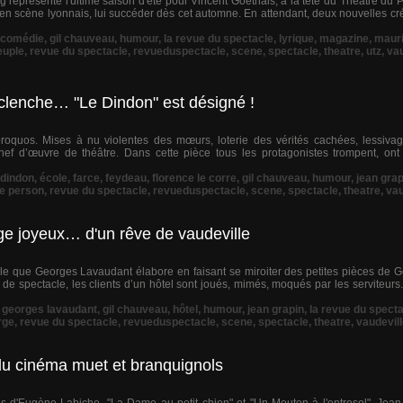
 représente l'ultime saison d'été pour Vincent Goethals, à la tête du Théâtre du
en scène lyonnais, lui succéder dès cet automne. En attendant, deux nouvelles créa
comédie
,
gil chauveau
,
humour
,
la revue du spectacle
,
lyrique
,
magazine
,
mauri
euple
,
revue du spectacle
,
revueduspectacle
,
scene
,
spectacle
,
theatre
,
utz
,
vau
clenche… "Le Dindon" est désigné !
roquos. Mises à nu violentes des mœurs, loterie des vérités cachées, lessiva
f d’œuvre de théâtre. Dans cette pièce tous les protagonistes trompent, ont 
dindon
,
école
,
farce
,
feydeau
,
florence le corre
,
gil chauveau
,
humour
,
jean grap
pe person
,
revue du spectacle
,
revueduspectacle
,
scene
,
spectacle
,
theatre
,
vau
age joyeux… d'un rêve de vaudeville
rale que Georges Lavaudant élabore en faisant se miroiter des petites pièces de 
n de spectacle, les clients d’un hôtel sont joués, mimés, moqués par les serviteurs.
,
georges lavaudant
,
gil chauveau
,
hôtel
,
humour
,
jean grapin
,
la revue du spect
rge
,
revue du spectacle
,
revueduspectacle
,
scene
,
spectacle
,
theatre
,
vaudevil
 du cinéma muet et branquignols