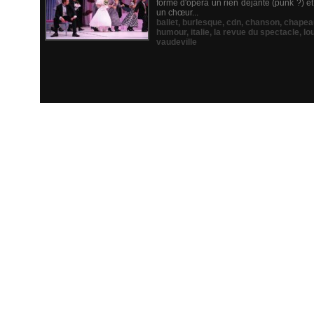
forme d'opéra un rien déjanté (punk ?) e
un chœur...
ballet
,
burlesque
,
cdn
,
chanson
,
chapeau
humour
,
italie
,
la revue du spectacle
,
lo
vaudeville