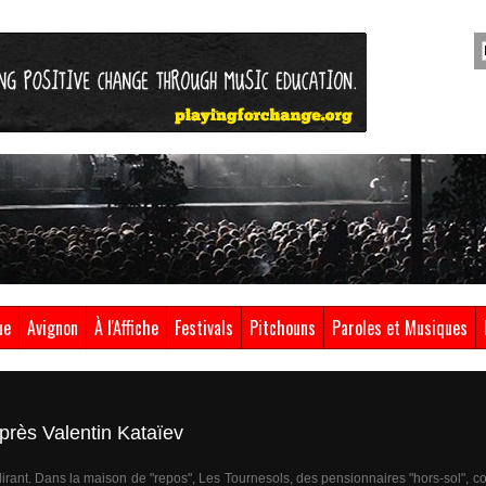
ue
Avignon
À l'Affiche
Festivals
Pitchouns
Paroles et Musiques
près Valentin Kataïev
lirant. Dans la maison de "repos", Les Tournesols, des pensionnaires "hors-sol", c