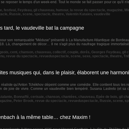
e reposer le temps d'un week-end. Tout le monde se fait passer pour ce qu'il n'e
e
,
festival
,
Feydeau
,
gil chauveau
,
humour
,
la revue du spectacle
,
magazine
,
Mi
tacle
,
Russie
,
scene
,
spectacle
,
theatre
,
Valentin Kataïev
,
vaudeville
s tard, le vaudeville bat la campagne
u pour son remarquable "Méduse" présenté à La Manufacture Atlantique de Bordeaux
8. Là, changement de décor… Il ne s'agit plus du naufrage tragique immortalisé p
geois
,
cent
,
chanson
,
chauveau
,
collectif
,
couple
,
dorés
,
Georges Feydeau
,
gil 
,
nu
,
revue du spectacle
,
revueduspectacle
,
scene
,
sexe
,
spectacle
,
theatre
,
Tn
ites musiques qui, dans le plaisir, élaborent une harmon
réaliste qu'Anton Tchékhov dépeint comme une comédie. Elle contient tous les res
ion de joie de vivre. Comme un vaudeville bien tempéré. Susana Lastreto (et sa
talante
,
Bonnaffé
,
cerisaie
,
chanson
,
chantées
,
chauveau
,
Epée de bois
,
gil c
gazine
,
Peter Brook
,
revue du spectacle
,
revueduspectacle
,
Russie
,
scene
,
sp
enbach à la même table… chez Maxim !