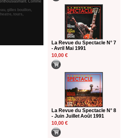
ent enthousiasmant. Comme
eau
,
gilles bouillon
,
theatre
,
tours
,
La Revue du Spectacle N° 7
- Avril Mai 1991
10,00 €
La Revue du Spectacle N° 8
- Juin Juillet Août 1991
10,00 €