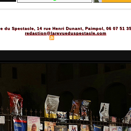
e du Spectacle, 14 rue Henri Dunant, Paimpol, 06 07 51 3
redaction@larevueduspectacle.com
Plan du site
|
Syndication
|
Powered by WM