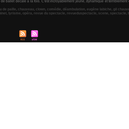
t de ballet décalé à la fois. C'est incroyablement jeune, dynamique et terriblem
 de paille
,
chauveau
,
clown
,
comédie
,
déambulation
,
eugène labiche
,
gil chauv
uinet
,
lyrisme
,
opéra
,
revue du spectacle
,
revueduspectacle
,
scene
,
spectacle
,