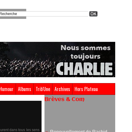
Humour
Albums
Trib'Une
Archives
Hors Plateau
Brèves & Com
Renouvellement de Rachid
Ouramdane à la tête de Chaillot-
Théâtre national de la danse
05/08/2026
ourent dans tous les sens