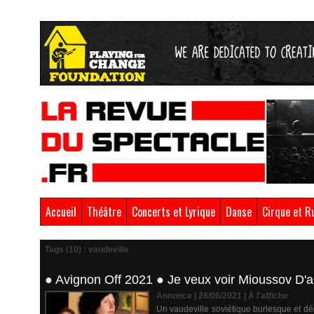
Accueil
Théâtre
Concerts et Lyrique
Danse
Cirque et R
Tags (10) : vaudeville
● Avignon Off 2021 ● Je veux voir Mioussov D'a
Annonce | 28/06/2021
|
À l'affiche
Un vaudeville soviétique burlesque et dé