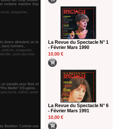
oillot fait coup double.
ne certaine manière trop
ctacle
,
magazine
,
La Revue du Spectacle N° 1
ts divers stimulent, on le
 dans l'univers...
- Février Mars 1990
e
,
labiche
,
magazine
,
10,00 €
deville
,
yann dacosta
 un paradis pour flore et
Prix Martin" d’Eugène...
 spectacle
,
odéon
,
peter
La Revue du Spectacle N° 6
- Février Mars 1991
10,00 €
lles Bouillon. Comme une