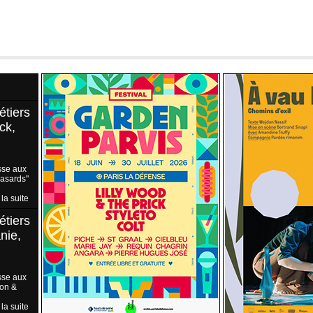
étiers
ck,
sse aux
Hasards"
 la suite
étiers
nie,
sse aux
ion &
 la suite