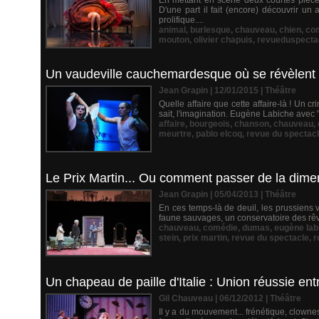
En mettant en scène deux courtes pièces
D'une part il fait (encore) découvrir u
prolifique....
animal
,
burlesque
,
chauveau
,
chien
,
co
mouton
,
olivier chapuis
,
revueduspecta
Un vaudeville cauchemardesque où se révèlent la 
Jean Grapin | 12/01/2015
|
Théâtre
Quelle affaire que cette affaire-là ! Un c
sait, l'imagination. Eugène Labiche avec "L
affaire
,
bourgeois
,
chanson
,
chauveau
,
meurtre
,
pablo elcoq
,
revue du spectac
Le Prix Martin... Ou comment passer de la dime
Jean Grapin | 05/04/2013
|
Théâtre
En ces temps-là de deuil, les prussiens v
faune sauvages, un conservatoire des rêv
chauveau
,
comédie
,
dumas
,
eugène lab
stein
,
prix martin
,
revue du spectacle
,
r
Un chapeau de paille d'Italie : Union réussie ent
Gil Chauveau | 06/12/2012
|
Théâtre
Il y a du mouvement... frénétique, clow