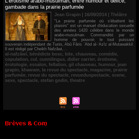
L'érotisme arabo-musulman, entre humour et délice,
gambade dans la prairie parfumée
Jean Grapin | 16/09/2014
|
Théâtre
"La prairie parfumée où s'ébattent les
plaisirs" est un manuel d'éducation sexuelle
des années 1420 célèbre dans le monde
arabo-musulman. Commandité par un
homme de pouvoir, le tout puissant
souverain indépendant de Tunis, Abû Fâris `Abd al-`Azîz al-Mutawakkil.
Il est rédigé par Cheikh Nafzâwi,...
al-nafzâwî
,
bénédicte bosc
,
bite
,
chauveau
,
comédie
,
copulation
,
cul
,
cunnilingus
,
didier carrier
,
érotisme
,
érotologie
,
essaïon
,
fellation
,
gil chauveau
,
humour
,
jean
grapin
,
khawam
,
la revue du spectacle
,
magazine
,
prairie
parfumée
,
revue du spectacle
,
revueduspectacle
,
scene
,
sexe
,
spectacle
,
stefan godin
,
theatre
Brèves & Com
Renouvellement de Rachid Ouramdane à la tête de Chaillot-