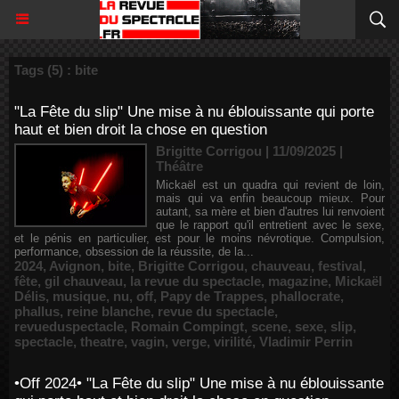
Tags (5) : bite
"La Fête du slip" Une mise à nu éblouissante qui porte
haut et bien droit la chose en question
Brigitte Corrigou | 11/09/2025
|
Théâtre
Mickaël est un quadra qui revient de loin,
mais qui va enfin beaucoup mieux. Pour
autant, sa mère et bien d'autres lui renvoient
que le rapport qu'il entretient avec le sexe,
et le pénis en particulier, est pour le moins névrotique. Compulsion,
performance, obsession de la réussite, de la...
2024
,
Avignon
,
bite
,
Brigitte Corrigou
,
chauveau
,
festival
,
fête
,
gil chauveau
,
la revue du spectacle
,
magazine
,
Mickaël
Délis
,
musique
,
nu
,
off
,
Papy de Trappes
,
phallocrate
,
phallus
,
reine blanche
,
revue du spectacle
,
revueduspectacle
,
Romain Compingt
,
scene
,
sexe
,
slip
,
spectacle
,
theatre
,
vagin
,
verge
,
virilité
,
Vladimir Perrin
•Off 2024• "La Fête du slip" Une mise à nu éblouissante