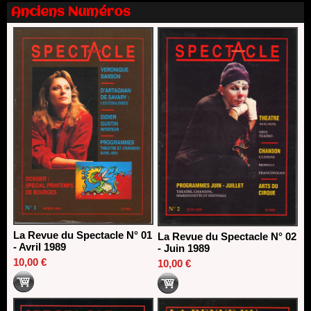
Nomination de Nathalie Garraud et Olivier Saccomano à la
Anciens Numéros
direction du Théâtre de Gennevilliers - CDN
13/06/2026
Dispositif SACD Auteurs d'espaces : les lauréats 2026
18/03/2026
La Revue du Spectacle N° 01
La Revue du Spectacle N° 02
- Avril 1989
- Juin 1989
10,00 €
10,00 €