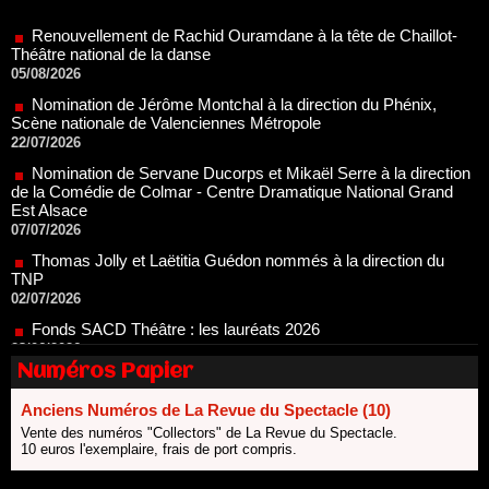
Théâtre national de la danse
05/08/2026
Nomination de Jérôme Montchal à la direction du Phénix,
Scène nationale de Valenciennes Métropole
22/07/2026
Nomination de Servane Ducorps et Mikaël Serre à la direction
de la Comédie de Colmar - Centre Dramatique National Grand
Est Alsace
07/07/2026
Thomas Jolly et Laëtitia Guédon nommés à la direction du
TNP
02/07/2026
Fonds SACD Théâtre : les lauréats 2026
23/06/2026
Dispositif ARTCENA Écrire pour le cirque, les lauréats 2026 !
20/06/2026
Numéros Papier
Le palmarès des prix SACD 2026
18/06/2026
Anciens Numéros de La Revue du Spectacle (10)
Les 10 lauréats du Fonds Grandes Formes Théâtre 2026
Vente des numéros "Collectors" de La Revue du Spectacle.
SACD
10 euros l'exemplaire, frais de port compris.
13/06/2026