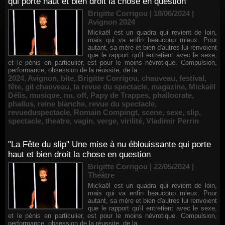
qui porte haut et bien droit la chose en question
Brigitte Corrigou | 18/06/2024
|
Avignon 2024
Mickaël est un quadra qui revient de loin,
mais qui va enfin beaucoup mieux. Pour
autant, sa mère et bien d'autres lui renvoient
que le rapport qu'il entretient avec le sexe,
et le pénis en particulier, est pour le moins névrotique. Compulsion,
performance, obsession de la réussite, de la...
2024
,
Avignon
,
bite
,
Brigitte Corrigou
,
chauveau
,
festival
,
fête
,
gil chauveau
,
la revue du spectacle
,
magazine
,
Mickaël
Délis
,
musique
,
nu
,
off
,
Papy de Trappes
,
phallocrate
,
phallus
,
reine blanche
,
revue du spectacle
,
revueduspectacle
,
Romain Compingt
,
scene
,
sexe
,
slip
,
spectacle
,
theatre
,
vagin
,
verge
,
virilité
,
Vladimir Perrin
"La Fête du slip" Une mise à nu éblouissante qui porte
haut et bien droit la chose en question
Brigitte Corrigou | 22/05/2024
|
Théâtre
Mickaël est un quadra qui revient de loin,
mais qui va enfin beaucoup mieux. Pour
autant, sa mère et bien d'autres lui renvoient
que le rapport qu'il entretient avec le sexe,
et le pénis en particulier, est pour le moins névrotique. Compulsion,
performance, obsession de la réussite, de la...