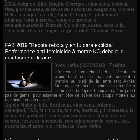
2024
,
Avignon
,
bite
,
Brigitte Corrigou
,
chauveau
,
festival
,
fête
,
gil chauveau
,
la revue du spectacle
,
magazine
,
Mickaël
Délis
,
musique
,
nu
,
off
,
Papy de Trappes
,
phallocrate
,
phallus
,
reine blanche
,
revue du spectacle
,
revueduspectacle
,
Romain Compingt
,
scene
,
sexe
,
slip
,
spectacle
,
theatre
,
vagin
,
verge
,
virilité
,
Vladimir Perrin
FAB 2019 "Rebota rebota y en tu cara explota"
Performance anti-féminicide à mettre KO debout le
machisme ordinaire
Yves Kafka | 22/10/2019
|
Théâtre
"Ça rebondit, ça rebondit et ça t'éclate en
pleine face" est un manifeste sociétal à
prendre au pied de la lettre tant Agnès
Mateus, performeuse ibérique biberonnée à
la movida de l'après-franquisme, "ne prend
pas de gants" pour asséner en bête de scène des coups mortels au
machisme gangrénant, à...
Agnés Mateus
,
bite
,
Bordeaux
,
chauveau
,
enfance
,
espagnol
,
FAB
,
féminicide
,
femme
,
festival
,
gil chauveau
,
la
revue du spectacle
,
machisme
,
magazine
,
Quim Tarrida
,
rebota
,
revue du spectacle
,
revueduspectacle
,
scene
,
sex
,
spectacle
,
theatre
,
viol
,
violence
,
Yves Kafka