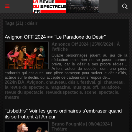
Tags (21) : désir
Avignon OFF 2024 >> "Le Paradoxe du Désir"
Annonce Off 2024 | 25/06/2024
|
À
l'affiche
Quatre personnages jouent au jeu de la
séduction mais rien ne se passe comme
prévu, car le désir a ses propre règles…
Anton, auteur de succès, écrit une pièce
catharsis qui est aussi une pièce hameçon pour raviver le désir d'Iris,
actrice sur le déclin, qui accepte ce cadeau dans l'espoir de...
2024n BA
,
Avignon
,
chauveau
,
désir
,
festival
,
gil chauveau
,
la revue du spectacle
,
magazine
,
musique
,
off
,
paradoxe
,
revue du spectacle
,
revueduspectacle
,
scene
,
spectacle
,
theatre
"Lisbeth's" Voir les gens ordinaires s'embraser quand
ils se frottent à l'Amour
Bruno Fougniès | 08/04/2024
|
Théâtre