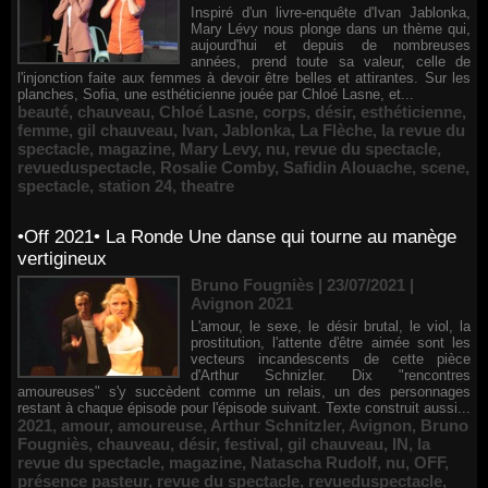
Inspiré d'un livre-enquête d'Ivan Jablonka,
Mary Lévy nous plonge dans un thème qui,
aujourd'hui et depuis de nombreuses
années, prend toute sa valeur, celle de
l'injonction faite aux femmes à devoir être belles et attirantes. Sur les
planches, Sofia, une esthéticienne jouée par Chloé Lasne, et...
beauté
,
chauveau
,
Chloé Lasne
,
corps
,
désir
,
esthéticienne
,
femme
,
gil chauveau
,
Ivan
,
Jablonka
,
La Flèche
,
la revue du
spectacle
,
magazine
,
Mary Levy
,
nu
,
revue du spectacle
,
revueduspectacle
,
Rosalie Comby
,
Safidin Alouache
,
scene
,
spectacle
,
station 24
,
theatre
•Off 2021• La Ronde Une danse qui tourne au manège
vertigineux
Bruno Fougniès | 23/07/2021
|
Avignon 2021
L'amour, le sexe, le désir brutal, le viol, la
prostitution, l'attente d'être aimée sont les
vecteurs incandescents de cette pièce
d'Arthur Schnizler. Dix "rencontres
amoureuses" s'y succèdent comme un relais, un des personnages
restant à chaque épisode pour l'épisode suivant. Texte construit aussi...
2021
,
amour
,
amoureuse
,
Arthur Schnitzler
,
Avignon
,
Bruno
Fougniès
,
chauveau
,
désir
,
festival
,
gil chauveau
,
IN
,
la
revue du spectacle
,
magazine
,
Natascha Rudolf
,
nu
,
OFF
,
présence pasteur
,
revue du spectacle
,
revueduspectacle
,