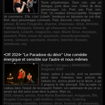
Texte polyphonique. Deux voix, pas un
dialogue, juste deux voix. Celles de deux
personnages. Lui, Pietr, pas Piotr, non,
Pietr. Un vendeur d'encyclopédie. Voyageur
de commerce. Elle, c'est Lisbeth. Vendeuse en bijouterie de son état.
Bref, deux personnages communs. Pietr, d'accord, c'est original...
amour
,
Bruno Fougniès
,
charme
,
chauveau
,
désir
,
étreinte
,
Fabrice Melquiot
,
femme
,
gil chauveau
,
la revue du
spectacle
,
Lisbeth
,
magazine
,
mari
,
Marie Druc
,
musique
,
passion
,
Pietr
,
revue du spectacle
,
revueduspectacle
,
scene
,
sensuel
,
spectacle
,
theatre
,
Valentin Rossier
,
vendeuse
,
vrp
•Off 2024• "Le Paradoxe du désir" Une comédie
énergique et sensible sur l'autre et nous-mêmes
Brigitte Corrigou | 05/04/2024
|
Avignon 2024
Anton, auteur à succès, écrit sa première
pièce dans l'intention bien précise de
séduire Iris, actrice plutôt sur le déclin, à qui
il propose le rôle principal. Elle accepte ce
cadeau dans l'espoir de reconquérir Robert, son partenaire de jeu et ex-
amant qui doit aussi jouer dans la pièce. Mais ce...
2024
,
amant
,
amour
,
Ana-Maria Bamberger
,
Aviggnon
,
BA
,
Brigitte Corrigou
,
café-théâtre
,
chauveau
,
Codrina
Pricopoaia
,
comédie
,
créateur
,
désir
,
festival
,
gil chauveau
,