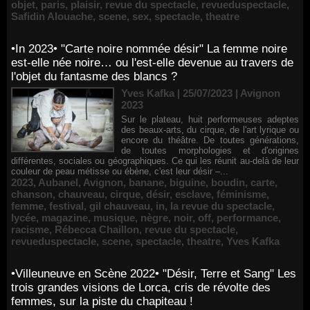
objet
,
paris
,
plaisir
,
revue du spectacle
,
revueduspectacle
,
Safidin Alouache
,
scene
,
sex
,
spectacle
,
theatre
•In 2023• "Carte noire nommée désir" La femme noire
est-elle née noire… ou l'est-elle devenue au travers de
l'objet du fantasme des blancs ?
Yves Kafka | 25/07/2023
|
Avignon
2023
Sur le plateau, huit performeuses adeptes
des beaux-arts, du cirque, de l'art lyrique ou
encore du théâtre. De toutes générations,
de toutes morphologies et d'origines
différentes, sociales ou géographiques. Ce qui les réunit au-delà de leur
couleur de peau métisse ou ébène, c'est leur désir –...
2023
,
Aubanel
,
Avignon
,
banane
,
biguine
,
boudin
,
carte
,
chanson
,
chauveau
,
cirque
,
désir
,
esclave
,
féminisme
,
femme
,
festival
,
gil chauveau
,
in
,
la revue du spectacle
,
lycée
,
magazine
,
musique
,
nègre
,
noir
,
off
,
performance
,
racisme
,
Rébecca Chaillon
,
revue du spectacle
,
revueduspectacle
,
scene
,
spectacle
,
theatre
,
Yves Kafka
•Villeuneuve en Scène 2022• "Désir, Terre et Sang" Les
trois grandes visions de Lorca, cris de révolte des
femmes, sur la piste du chapiteau !