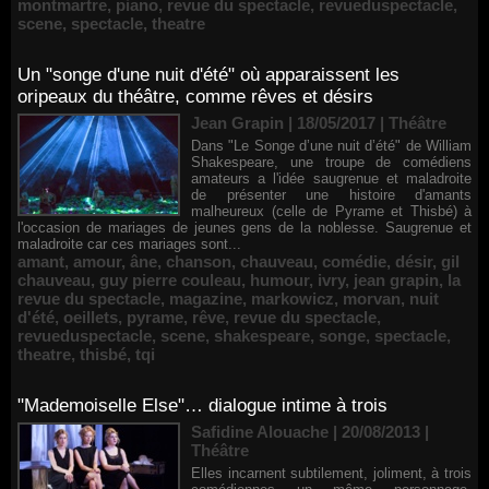
montmartre
,
piano
,
revue du spectacle
,
revueduspectacle
,
scene
,
spectacle
,
theatre
Un "songe d'une nuit d'été" où apparaissent les
oripeaux du théâtre, comme rêves et désirs
Jean Grapin | 18/05/2017
|
Théâtre
Dans "Le Songe d’une nuit d’été" de William
Shakespeare, une troupe de comédiens
amateurs a l'idée saugrenue et maladroite
de présenter une histoire d'amants
malheureux (celle de Pyrame et Thisbé) à
l'occasion de mariages de jeunes gens de la noblesse. Saugrenue et
maladroite car ces mariages sont...
amant
,
amour
,
âne
,
chanson
,
chauveau
,
comédie
,
désir
,
gil
chauveau
,
guy pierre couleau
,
humour
,
ivry
,
jean grapin
,
la
revue du spectacle
,
magazine
,
markowicz
,
morvan
,
nuit
d'été
,
oeillets
,
pyrame
,
rêve
,
revue du spectacle
,
revueduspectacle
,
scene
,
shakespeare
,
songe
,
spectacle
,
theatre
,
thisbé
,
tqi
"Mademoiselle Else"… dialogue intime à trois
Safidine Alouache | 20/08/2013
|
Théâtre
Elles incarnent subtilement, joliment, à trois