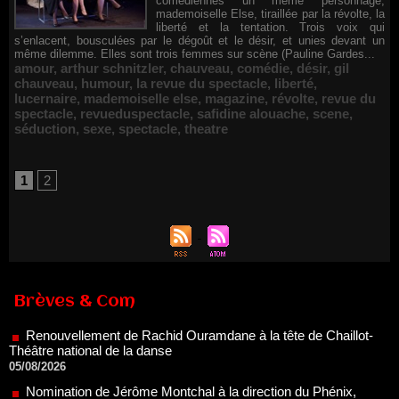
comédiennes un même personnage,
mademoiselle Else, tiraillée par la révolte, la
liberté et la tentation. Trois voix qui
s’enlacent, bousculées par le dégoût et le désir, et unies devant un
même dilemme. Elles sont trois femmes sur scène (Pauline Gardes...
amour
,
arthur schnitzler
,
chauveau
,
comédie
,
désir
,
gil
chauveau
,
humour
,
la revue du spectacle
,
liberté
,
lucernaire
,
mademoiselle else
,
magazine
,
révolte
,
revue du
spectacle
,
revueduspectacle
,
safidine alouache
,
scene
,
séduction
,
sexe
,
spectacle
,
theatre
1
2
Renouvellement de Rachid Ouramdane à la tête de Chaillot-
Théâtre national de la danse
Brèves & Com
05/08/2026
Nomination de Jérôme Montchal à la direction du Phénix,
Scène nationale de Valenciennes Métropole
22/07/2026
Nomination de Servane Ducorps et Mikaël Serre à la direction