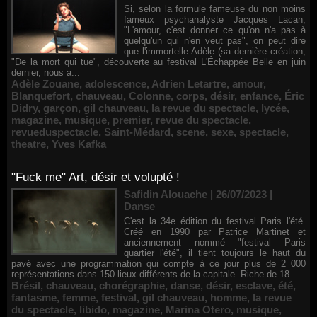
Si, selon la formule fameuse du non moins
fameux psychanalyste Jacques Lacan,
"L'amour, c'est donner ce qu'on n'a pas à
quelqu'un qui n'en veut pas", on peut dire
que l'immortelle Adèle (sa dernière création,
"De la mort qui tue", découverte au festival L'Échappée Belle en juin
dernier, nous a...
Adèle Zouane
,
adolescence
,
Adrien Letartre
,
amour
,
Blanquefort
,
chauveau
,
Colonne
,
corps
,
désir
,
enfance
,
Éric
Didry
,
garçon
,
gil chauveau
,
la revue du spectacle
,
lycée
,
magazine
,
musique
,
premier
,
revue du spectacle
,
revueduspectacle
,
Saint-Médard
,
scene
,
sexe
,
spectacle
,
theatre
,
Yves Kafka
"Fuck me" Art, désir et volupté !
Safidin Alouache | 26/07/2023
|
Danse
C'est la 34e édition du festival Paris l'été.
Créé en 1990 par Patrice Martinet et
anciennement nommé "festival Paris
quartier l'été", il tient toujours le haut du
pavé avec une programmation qui compte à ce jour plus de 2 000
représentations dans 150 lieux différents de la capitale. Riche de 18...
Brésil
,
chauveau
,
chorégraphie
,
danse
,
désir
,
esclave
,
été
,
fantasme
,
femme
,
festival
,
gil chauveau
,
homme
,
la revue
du spectacle
,
libido
,
magazine
,
Marina Otero
,
musique
,