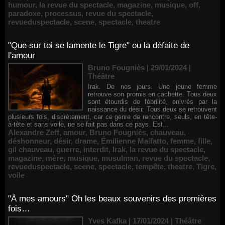
humour
,
la revue du spectacle
,
magazine
,
musique
,
off
,
paradoxe
,
processus
,
revue du spectacle
,
revueduspectacle
,
scene
,
spectacle
,
theatre
"Que sur toi se lamente le Tigre" ou la défaite de
l'amour
Bruno Fougniès | 29/01/2024
|
Théâtre
Irak. De nos jours. Une jeune femme
retrouve son promis en cachette. Tous deux
sont étourdis de fébrilité, enivrés par la
naissance du désir. Tous deux se retrouvent
plusieurs fois, discrètement, car ce genre de rencontre, seuls, en tête-
à-tête et sans voile, ne se fait pas dans ce pays. Est...
Alexandre Zeff
,
amour
,
Bruno Fougniès
,
chauveau
,
déshonneur
,
désir
,
drame
,
Émilienne Malfatto
,
femme
,
fille
,
gil chauveau
,
guerre
,
interdit
,
Irak
,
la revue du spectacle
,
magazine
,
mère
,
musique
,
musulman
,
revue du spectacle
,
revueduspectacle
,
scene
,
spectacle
,
tempête
,
theatre
,
Tigre
,
voile
"À mes amours" Oh les beaux souvenirs des premières
fois…
Yves Kafka | 17/01/2024
|
Théâtre