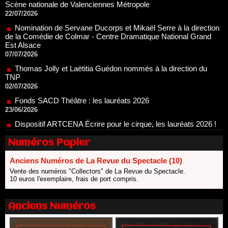
de la Comédie de Colmar - Centre Dramatique National Grand
Est Alsace
07/07/2026
Thomas Jolly et Laëtitia Guédon nommés à la direction du
TNP
02/07/2026
Fonds SACD Théâtre : les lauréats 2026
23/06/2026
Dispositif ARTCENA Écrire pour le cirque, les lauréats 2026 !
20/06/2026
Le palmarès des prix SACD 2026
18/06/2026
Les 10 lauréats du Fonds Grandes Formes Théâtre 2026
Numéros Papier
SACD
13/06/2026
Anciens Numéros de La Revue du Spectacle (10)
Nomination de Nathalie Garraud et Olivier Saccomano à la
Vente des numéros "Collectors" de La Revue du Spectacle.
10 euros l'exemplaire, frais de port compris.
direction du Théâtre de Gennevilliers - CDN
13/06/2026
Dispositif SACD Auteurs d'espaces : les lauréats 2026
Anciens Numéros
18/03/2026