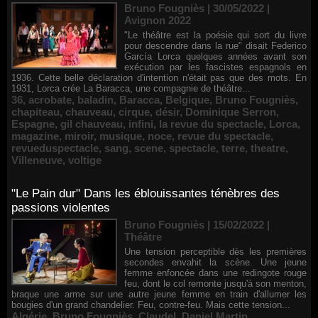
Bruno Fougniès | 30/05/2022
|
Avignon 2022
"Le théâtre est la poésie qui sort du livre
pour descendre dans la rue" disait Federico
García Lorca quelques années avant son
exécution par les fascistes espagnols en
1936. Cette belle déclaration d'intention n'était pas que des mots. En
1931, Lorca crée La Baracca, une compagnie de théâtre...
36
,
acrobate
,
baladin
,
Baracca
,
Belgique
,
Bruno Fougniès
,
chapiteau
,
chauveau
,
cirque
,
désir
,
Dominique Serron
,
Espagne
,
gil chauveau
,
infini
,
la revue du spectacle
,
Lorca
,
magazine
,
miroir
,
musique
,
noce
,
revue du spectacle
,
revueduspectacle
,
sang
,
scene
,
spectacle
,
terre
,
theatre
,
Villeneuve
,
voltige
"Le Pain dur" Dans les éblouissantes ténèbres des
passions violentes
Bruno Fougniès | 15/02/2022
|
Théâtre
Une tension perceptible dès les premières
secondes envahit la scène. Une jeune
femme enfoncée dans une redingote rouge
feu, dont le col remonte jusqu'à son menton,
braque une arme sur une autre jeune femme en train d'allumer les
bougies d'un grand chandelier. Feu, contre-feu. Mais cette tension...
Algérie
,
Bruno Fougniès
,
Claudel
,
Daniel Martin
,