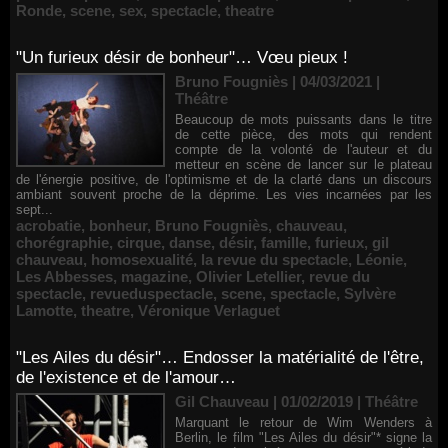
Ronde
,
scene
,
sex
,
spectacle
,
theatre
"Un furieux désir de bonheur"… Vœu pieux !
Bruno Fougniès | 04/03/2021
|
Théâtre
Beaucoup de mots puissants dans le titre
de cette pièce, des mots qui rendent
compte de la volonté de l'auteur et du
metteur en scène de lancer sur le plateau
de l'énergie positive, de l'optimisme et de la clarté dans un discours
ambiant souvent proche de la déprime. Les vies incarnées par les
sept...
acrobatie
,
bonheur
,
Bruno Fougniès
,
chauveau
,
chorégraphie
,
cirque
,
danse
,
désir
,
famille
,
furieux
,
gil
chauveau
,
homosexualité
,
la revue du spectacle
,
Léonie
,
Les Abbesses
,
magazine
,
Olivier Letellier
,
revue du
spectacle
,
revueduspectacle
,
scene
,
spectacle
,
Sylvère
Lamotte
,
theatre
,
Véronique Verlaguet
"Les Ailes du désir"… Endosser la matérialité de l'être,
de l'existence et de l'amour…
Gil Chauveau | 01/02/2019
|
Théâtre
Marquant le retour de Wim Wenders à
Berlin, le film "Les Ailes du désir"* signe la