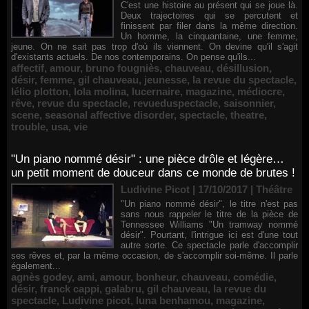
C'est une histoire au présent qui se joue là.
Deux trajectoires qui se percutent et
finissent par filer dans la même direction.
Un homme, la cinquantaine, une femme,
jeune. On ne sait pas trop d'où ils viennent. On devine qu'il s'agit
d'existants actuels. De nos contemporains. On pense qu'ils...
affectif
,
amour
,
bruno fougniès
,
chauveau
,
désillusion
,
désir
,
femme
,
gil chauveau
,
jeunesse
,
la revue du spectacle
,
lélio plotton
,
lola molina
,
lucernaire
,
magazine
,
médiocre
,
rêve
,
revue du spectacle
,
revueduspectacle
,
saisonnier
,
scene
,
seasonal affective disorder
,
spectacle
,
theatre
,
trouble
,
usa
,
vie
"Un piano nommé désir" : une pièce drôle et légère…
un petit moment de douceur dans ce monde de brutes !
Ludivine Picot | 17/10/2017
|
Théâtre
"Un piano nommé désir", le titre n'est pas
sans nous rappeler le titre de la pièce de
Tennessee Williams "Un tramway nommé
désir". Pourtant, l'intrigue ici est d'une tout
autre sorte. Ce spectacle parle d'accomplir
ses rêves et, par la même occasion, de s'accomplir soi-même. Il parle
également...
agnès godey
,
ami
,
amour
,
bonheur
,
chauveau
,
comédie
,
désir
,
franck cappi
,
galabru
,
gil chauveau
,
la revue du
spectacle
,
Ludivine picot
,
luna benhamou
,
magazine
,