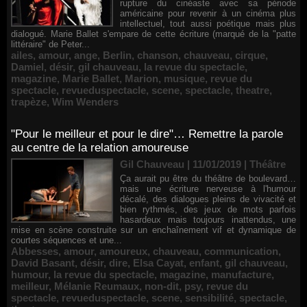
rupture du cinéaste avec sa période
américaine pour revenir à un cinéma plus
intellectuel, tout aussi poétique mais plus
dialogué. Marie Ballet s'empare de cette écriture (marqué de la "patte
littéraire" de Peter...
ailes
,
amour
,
ange
,
Berlin
,
chanson
,
chauveau
,
cirque
,
Damiel
,
désir
,
gil chauveau
,
la revue du spectacle
,
magazine
,
Marie Ballet
,
Marion
,
musique
,
revue du
spectacle
,
revueduspectacle
,
scene
,
spectacle
,
theatre
,
trapèze
,
Wim Wenders
"Pour le meilleur et pour le dire"… Remettre la parole
au centre de la relation amoureuse
Gil Chauveau | 11/01/2019
|
Théâtre
Ça aurait pu être du théâtre de boulevard…
mais une écriture nerveuse à l'humour
décalé, des dialogues pleins de vivacité et
bien rythmés, des jeux de mots parfois
hasardeux mais toujours inattendus, une
mise en scène construite sur un enchaînement vif et dynamique de
courtes séquences et une...
Abbesses
,
amour
,
amoureux
,
chauveau
,
communication
,
David Basant
,
désir
,
dire
,
Elsa Cayat
,
enfant
,
gil chauveau
,
humour
,
la revue du spectacle
,
magazine
,
manufacture
,
meilleur
,
Mélanie Reumaux
,
non-dit
,
psy
,
revue du
spectacle
,
revueduspectacle
,
scene
,
sensibilité
,
spectacle
,