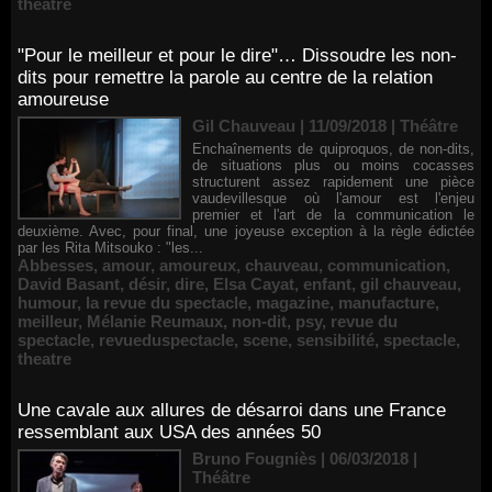
theatre
"Pour le meilleur et pour le dire"… Dissoudre les non-
dits pour remettre la parole au centre de la relation
amoureuse
Gil Chauveau | 11/09/2018
|
Théâtre
Enchaînements de quiproquos, de non-dits,
de situations plus ou moins cocasses
structurent assez rapidement une pièce
vaudevillesque où l'amour est l'enjeu
premier et l'art de la communication le
deuxième. Avec, pour final, une joyeuse exception à la règle édictée
par les Rita Mitsouko : "les...
Abbesses
,
amour
,
amoureux
,
chauveau
,
communication
,
David Basant
,
désir
,
dire
,
Elsa Cayat
,
enfant
,
gil chauveau
,
humour
,
la revue du spectacle
,
magazine
,
manufacture
,
meilleur
,
Mélanie Reumaux
,
non-dit
,
psy
,
revue du
spectacle
,
revueduspectacle
,
scene
,
sensibilité
,
spectacle
,
theatre
Une cavale aux allures de désarroi dans une France
ressemblant aux USA des années 50
Bruno Fougniès | 06/03/2018
|
Théâtre