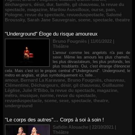
déchargeurs
,
désir
,
dur
,
famille
,
gil chauveau
,
la revue du
spectacle
,
magazine
,
Marilou Aussilloux
,
ourse
,
pain
,
Pologne
,
revue du spectacle
,
revueduspectacle
,
Salomé
Broussky
,
Sarah Jane Sauvegrain
,
scene
,
spectacle
,
theatre
"Underground" Éloge du risque amoureux
Bruno Fougniès | 11/01/2022
|
Théâtre
L'amour comme les angelots n'a pas de
sexe. Même les amours les plus charnels,
les plus dévastateurs, les plus profonds, les
plus troublants. Oui, c'est étrange d'énoncer
cela. Mais c'est ici le propos central d'"Underground". Underground, le
métro en anglais, et plus symboliquement ici, telle...
amour
,
Bernard La Karavane
,
Bruno Fougniès
,
chauveau
,
Clémentine
,
Déchargeurs
,
désir
,
gil chauveau
,
Guillaume
Léglise
,
Julie R'Bibo
,
la revue du spectacle
,
magazine
,
métro
,
musique
,
norme
,
revue du spectacle
,
revueduspectacle
,
scene
,
sexe
,
spectacle
,
theatre
,
underground
"Le corps des autres"… Corps à soi à soin !
Safidin Alouache | 22/10/2021
|
Théâtre