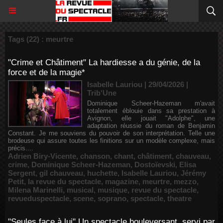
Tags (22) : meurtre
"Crime et Châtiment" La hardiesse a du génie, de la
force et de la magie*
Isabelle Lauriou | 29/04/2026
|
Trib'Une
Dominique Scheer-Hazeman m'avait
totalement éblouie dans sa prestation à
Avignon, elle jouait "Adolphe", une
adaptation réussie du roman de Benjamin
Constant. Je me souviens du pouvoir de son interprétation. Telle une
brodeuse qui assure toutes les finitions sur un modèle complexe, mais
précis....
Adrien Biry-Vicente
,
chanson
,
chant
,
châtiment
,
chauveau
,
crime
,
Dominique Scheer-Hazeman
,
Dostoïevski
,
Elisa
Sergent
,
gil chauveau
,
huchette
,
Isabelle Lauriou
,
Jérémy
Petit
,
la revue du spectacle
,
magazine
,
meurtre
,
mezzo
,
Milena Marinelli
,
musical
,
musique
,
revue du spectacle
,
revueduspectacle
,
scene
,
soprano
,
spectacle
,
theatre
"Seules face à lui" Un spectacle bouleversant, servi par