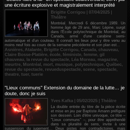
une écriture explosive et magistralement interprété
Brigitte Corrigou | 07/04/2025
|
Théâtre
Montréal. Mercredi 6 décembre 1989. Un
homme âgé de 29 ans, Marc Lépine, surgit
dans l'École polytechnique de Montréal, au
Canada, armé d'une carabine semi-
automatique et d'un couteau. Il connaît les lieux pour y être venu au
moins neuf fois au cours de la semaine précédente et son plan est...
Asnières
,
Atalante
,
Brigitte Corrigou
,
Canada
,
chauveau
,
Claire Bosse-Platière
,
école
,
féministe
,
femme
,
gil
chauveau
,
la revue du spectacle
,
Léa Moreau
,
magazine
,
meurtre
,
Montréal
,
mort
,
musique
,
polytechnique
,
Québec
,
revue du spectacle
,
revueduspectacle
,
scene
,
spectacle
,
theatre
,
tuer
,
tuerie
"Lieux communs" Extension du domaine de la lutte… je
doute, donc je suis
Yves Kafka | 05/02/2025
|
Théâtre
La double entrée du titre de la pièce écrite
et mise en jeu par Baptiste Amann préfigure
son dessein. Loin d'être univoque, ce titre –
"Lieux communs" –, pour être appréhendé
dans sa pluralité de sens, invite à une
suspension du jugement… Deux pistes non contradictoires, mais