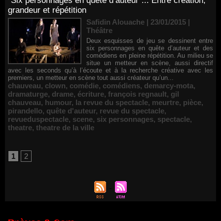
"Six personnages en quête d’auteur"... Entre création,
grandeur et répétition
Safidin Alouache | 23/01/2015
|
Théâtre
Deux esquisses de jeu se dessinent entre
six personnages en quête d’auteur et des
comédiens en pleine répétition. Au milieu se
situe un metteur en scène, aussi directif
avec les seconds qu’à l’écoute et à la recherche créative avec les
premiers, un metteur en scène tout aussi créateur qu’un...
chauveau
,
clown
,
comédie
,
comédiens
,
demarcy-mota
,
dramaturge
,
drame
,
écriture
,
françois regnault
,
gil
chauveau
,
humour
,
la revue du spectacle
,
meurtre
,
pièce
,
pirandello
,
quête d'auteur
,
revue du spectacle
,
revueduspectacle
,
scene
,
six personnages
,
spectacle
,
theatre
,
theatre de la ville
1
2
Renouvellement de Rachid Ouramdane à la tête de Chaillot-
Théâtre national de la danse