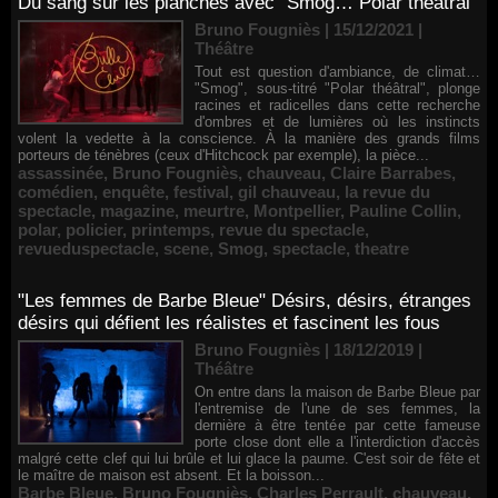
Du sang sur les planches avec "Smog… Polar théâtral"
Bruno Fougniès | 15/12/2021
|
Théâtre
Tout est question d'ambiance, de climat…
"Smog", sous-titré "Polar théâtral", plonge
racines et radicelles dans cette recherche
d'ombres et de lumières où les instincts
volent la vedette à la conscience. À la manière des grands films
porteurs de ténèbres (ceux d'Hitchcock par exemple), la pièce...
assassinée
,
Bruno Fougniès
,
chauveau
,
Claire Barrabes
,
comédien
,
enquête
,
festival
,
gil chauveau
,
la revue du
spectacle
,
magazine
,
meurtre
,
Montpellier
,
Pauline Collin
,
polar
,
policier
,
printemps
,
revue du spectacle
,
revueduspectacle
,
scene
,
Smog
,
spectacle
,
theatre
"Les femmes de Barbe Bleue" Désirs, désirs, étranges
désirs qui défient les réalistes et fascinent les fous
Bruno Fougniès | 18/12/2019
|
Théâtre
On entre dans la maison de Barbe Bleue par
l'entremise de l'une de ses femmes, la
dernière à être tentée par cette fameuse
porte close dont elle a l'interdiction d'accès
malgré cette clef qui lui brûle et lui glace la paume. C'est soir de fête et
le maître de maison est absent. Et la boisson...
Barbe Bleue
,
Bruno Fougniès
,
Charles Perrault
,
chauveau
,