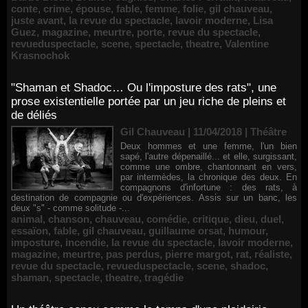
conte
,
crime
,
épouse
,
fable
,
femme
,
folie
,
gil chauveau
,
juste avant
,
la revue du spectacle
,
lavoir moderne
,
Lisa
Guez
,
magazine
,
meurtre
,
porte
,
revue du spectacle
,
revueduspectacle
,
scene
,
spectacle
,
theatre
,
Valentine
Krasnochok
"Shaman et Shadoc… Ou l'imposture des rats", une
prose existentielle portée par un jeu riche de pleins et
de déliés
Gil Chauveau | 11/04/2018
|
Théâtre
Deux hommes et une femme, l'un bien
sapé, l'autre dépenaillé... et elle, surgissant,
comme une ombre, chantonnant en vers,
par intermèdes, la chronique des deux. En
compagnons d'infortune : des rats, à
destination de compagnie ou d'expériences. Assis sur un banc, les
deux "s" - comme solitude -...
animal
,
chanson
,
chauveau
,
comédie
,
critique
,
dieu
,
duel
,
essaïon
,
fable
,
gil chauveau
,
guillaume orsat
,
humour
,
imposture
,
incendie
,
la revue du spectacle
,
lavoir moderne
,
magazine
,
meurtre
,
pas perdus
,
pierre margot
,
rat
,
réaliste
,
revue du spectacle
,
revueduspectacle
,
scene
,
shadoc
,
shaman
,
spectacle
,
theatre
,
tragédie