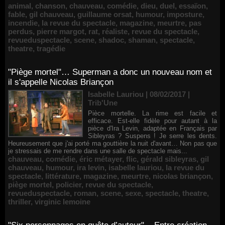
animal
,
chanson
,
chauveau
,
comédie
,
dieu
,
duel
,
essaïon
,
fable
,
gil chauveau
,
guillaume orsat
,
humour
,
imposture
,
incendie
,
la revue du spectacle
,
magazine
,
meurtre
,
pas
perdus
,
pierre margot
,
rat
,
réaliste
,
revue du spectacle
,
revueduspectacle
,
scene
,
shadoc
,
shaman
,
spectacle
,
theatre
,
tragédie
"Piège mortel"… Superman a donc un nouveau nom et
il s'appelle Nicolas Briançon
Isabelle Lauriou | 08/02/2017
|
Trib'Une
Pièce mortelle. La rime est facile et
efficace. Est-elle fidèle pour autant à la
pièce d'Ira Levin, adaptée en Français par
Sibleyras ? Suspens ! Je serre les dents.
Heureusement que j'ai porté ma gouttière la nuit d'avant… Non pas que
je stressais de me rendre dans une salle de spectacle mais...
chauveau
,
comédie
,
éric métayer
,
flic
,
gérald sibleyras
,
gil
chauveau
,
humour
,
ira levin
,
isabelle lauriou
,
la revue du
spectacle
,
littérature
,
magazine
,
meurtre
,
nicolas briançon
,
piège mortel
,
policier
,
revue du spectacle
,
revueduspectacle
,
roman
,
scene
,
sexe
,
spectacle
,
theatre
,
thriller
,
virginic lemoine