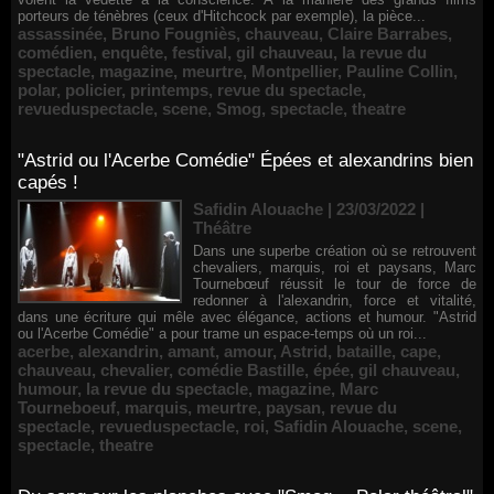
porteurs de ténèbres (ceux d'Hitchcock par exemple), la pièce...
assassinée
,
Bruno Fougniès
,
chauveau
,
Claire Barrabes
,
comédien
,
enquête
,
festival
,
gil chauveau
,
la revue du
spectacle
,
magazine
,
meurtre
,
Montpellier
,
Pauline Collin
,
polar
,
policier
,
printemps
,
revue du spectacle
,
revueduspectacle
,
scene
,
Smog
,
spectacle
,
theatre
"Astrid ou l'Acerbe Comédie" Épées et alexandrins bien
capés !
Safidin Alouache | 23/03/2022
|
Théâtre
Dans une superbe création où se retrouvent
chevaliers, marquis, roi et paysans, Marc
Tournebœuf réussit le tour de force de
redonner à l'alexandrin, force et vitalité,
dans une écriture qui mêle avec élégance, actions et humour. "Astrid
ou l'Acerbe Comédie" a pour trame un espace-temps où un roi...
acerbe
,
alexandrin
,
amant
,
amour
,
Astrid
,
bataille
,
cape
,
chauveau
,
chevalier
,
comédie Bastille
,
épée
,
gil chauveau
,
humour
,
la revue du spectacle
,
magazine
,
Marc
Tourneboeuf
,
marquis
,
meurtre
,
paysan
,
revue du
spectacle
,
revueduspectacle
,
roi
,
Safidin Alouache
,
scene
,
spectacle
,
theatre