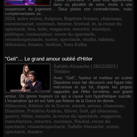
dans sa pluralité de sens, invite à une
suspension du jugement… Deux pistes non contradictoires, mais
complémentaires se...
2024
,
autre scène
,
Avignon
,
Baptiste Amann
,
chauveau
,
commissariat
,
commun
,
femme
,
festival
,
in
,
la revue du
spectacle
,
lieu
,
lutte
,
magazine
,
meurtre
,
musique
,
politique
,
restaurateur
,
revue du spectacle
,
revueduspectacle
,
scene
,
spectacle
,
studio
,
tableau
,
télévision
,
theatre
,
Vedène
,
Yves Kafka
"Geli"… Le grand amour oublié d'Hitler
Safidin Alouache | 28/12/2023
|
Théâtre
Avec "Geli", l'auteur et metteur en scène
Diastème nous fait découvrir une figure très
méconnue et qui fut, d'après les propos
rapportés par Hitler lui-même, son grand
amour. On ignore toujours ce qui a causé son hypothétique suicide.
L'incarnation qui en est faite par Aliénor de la Gorce en donne...
Abbesses
,
Aliénor de la Gorce
,
amant
,
amour
,
chauveau
,
Diastème
,
Frédéric Andrau
,
führer
,
Geli
,
gil chauveau
,
guerre
,
Hitler
,
inceste
,
la revue du spectacle
,
magazine
,
manufacture
,
meurtre
,
musique
,
Raubal
,
revue du
spectacle
,
revueduspectacle
,
Safidin Alouache
,
scene
,
spectacle
,
theatre