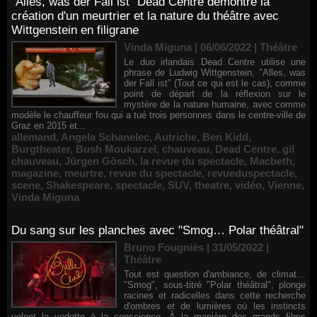
"Alles, was der Fall ist" Dead Centre démontre la
création d'un meurtrier et la nature du théâtre avec
Wittgenstein en filigrane
Vinda Miguna | 06/06/2022
|
Théâtre
Le duo irlandais Dead Centre utilise une
phrase de Ludwig Wittgenstein, "Alles, was
der Fall ist" (Tout ce qui est le cas), comme
point de départ de la réflexion sur le
mystère de la nature humaine, avec comme
modèle le chauffeur fou qui a tué trois personnes dans le centre-ville de
Graz en 2015 et...
allemand
,
Angela Schanelec
,
Autriche
,
Ben Kidd
,
Burgtheater
,
Bush Moukarzel
,
chauveau
,
Dead Centre
,
gil
chauveau
,
Jürgen Gösch
,
la revue du spectacle
,
Macbeth
,
magazine
,
meurtre
,
revue du spectacle
,
revueduspectacle
,
scene
,
Shakespeare
,
spectacle
,
SUV
,
theatre
,
vidéo
,
Vienne
,
Vinda Miguna
Du sang sur les planches avec "Smog… Polar théâtral"
Bruno Fougniès | 31/05/2022
|
Théâtre
Tout est question d'ambiance, de climat…
"Smog", sous-titré "Polar théâtral", plonge
racines et radicelles dans cette recherche
d'ombres et de lumières où les instincts
volent la vedette à la conscience. À la manière des grands films