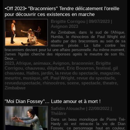
•Off 2023• "Braconniers" Tendre délicatement l'oreille
pour découvrir ces existences en marche
Brigitte Corrigou | 09/07/2023
|
Avignon 2023
Au Zimbabwe, dans le sud de l'Afrique,
Humba, le rhinocéros de Paul Wright est
abattu par des braconniers au sein de sa
réserve privée. La lutte contre les
braconniers devient pour lui une affaire personnelle. Au même moment,
James Ngobo cherche des réponses après le meurtre de son fils.
Deux...
2023
,
Afrique
,
animaux
,
Avignon
,
braconnier
,
Brigitte
Corrigou
,
chauveau
,
éléphant
,
Eric Bouvron
,
festival
,
gil
chauveau
,
Halles
,
jardin
,
la revue du spectacle
,
magazine
,
meurtre
,
musique
,
off
,
Paul Wright
,
revue du spectacle
,
revueduspectacle
,
rhinocéros
,
scene
,
spectacle
,
theatre
,
Zimbabwe
"Moi Dian Fossey"… Lutte amour et à mort !
Safidin Alouache | 22/08/2022
|
Théâtre
Dans un beau monologue de Pierre Tré-
Hardy où est retracée la vie de Dian
Fossey, ce personnage haut en couleur,