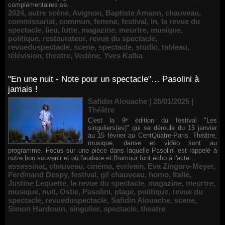
complémentaires se...
2024
,
autre scène
,
Avignon
,
Baptiste Amann
,
chauveau
,
commissariat
,
commun
,
femme
,
festival
,
in
,
la revue du
spectacle
,
lieu
,
lutte
,
magazine
,
meurtre
,
musique
,
politique
,
restaurateur
,
revue du spectacle
,
revueduspectacle
,
scene
,
spectacle
,
studio
,
tableau
,
télévision
,
theatre
,
Vedène
,
Yves Kafka
"En une nuit - Note pour un spectacle"… Pasolini à
jamais !
Safidin Alouache | 28/01/2025
|
Théâtre
C'est la 9ᵉ édition du festival "Les
singuliers(es)" qui se déroule du 15 janvier
au 15 février au CentQuatre-Paris. Théâtre,
musique, danse et vidéo sont au
programme. Focus sur une pièce dans laquelle Pasolini est rappelé à
notre bon souvenir et où l'audace et l'humour font écho à l'acte...
assassinat
,
chauveau
,
cinéma
,
écrivain
,
Eva Zingaro-Meyer
,
Ferdinand Despy
,
festival
,
gil chauveau
,
homo
,
Italie
,
Justine Lequette
,
la revue du spectacle
,
magazine
,
meurtre
,
musique
,
nuit
,
Ostie
,
Pasolini
,
plage
,
politique
,
revue du
spectacle
,
revueduspectacle
,
Safidin Alouache
,
scene
,
Simon Hardouin
,
singulier
,
spectacle
,
theatre