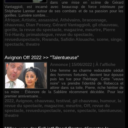
dans une mise en scène de Gérard
Vantaggioli, est incarné avec beaucoup de force intérieure par
Stéphanie Lannier autour de ses combats et de sa passion pour les
gorilles. Lumière sombre...
Afrique
,
Artistic
,
assassiné
,
Athévains
,
braconnage
,
chauveau
,
Dian Fossey
,
Gérard Vantaggioli
,
gil chauveau
,
gorille
,
la revue du spectacle
,
magazine
,
meurtre
,
Pierre
Tré-Hardy
,
primatologue
,
revue du spectacle
,
revueduspectacle
,
Rwanda
,
Safidin Alouache
,
scene
,
singe
,
spectacle
,
theatre
Avignon Off 2022 >> "Talentueuse"
Annonce | 15/06/2022
|
À l'affiche
Une femme au charme redoutable séduit
des hommes fortunés, devient leur épouse
puis les tue pour l'héritage. Cette "veuve
noire" va prendre l'identité de Rebecca et
attirer dans sa toile, Pierre, riche héritier de
sa mère : Éléonore de la Sablière récemment décédée. Pour leur
premier anniversaire...
2022
,
Avignon
,
chauveau
,
festival
,
gil chauveau
,
humour
,
la
revue du spectacle
,
magazine
,
meurtre
,
Off
,
revue du
spectacle
,
revueduspectacle
,
scene
,
spectacle
,
talentueuse
,
theatre