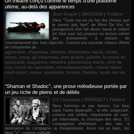
Un théâtre conçu comme le temps d'une plaidoirie
ultime, au-delà des apparences
Jean Grapin | 16/01/2018
|
Théâtre
Dans "Toute ma vie j'ai fait des choses que
je savais pas faire" de Rémi De Vos, le
protagoniste d'un fait divers banal et violent
(et fatal pour lui) propose sa lecture intime
des événements à rebours de
l’enchaînement des faits objectifs. Comme une seconde chance offerte
de comprendre de...
agression
,
chauveau
,
choses
,
christophe rauck
,
chute
,
corps
,
coup
,
gil chauveau
,
jean grapin
,
juliette
,
la revue du
spectacle
,
magazine
,
meurtre
,
plumecocq-mech
,
rémi de
vos
,
revue du spectacle
,
revueduspectacle
,
roland topor
,
rond-point
,
scene
,
spectacle
,
terreur
,
theatre
,
toute ma vie
"Shaman et Shadoc", une prose mélodieuse portée par
un jeu riche de pleins et de déliés
Gil Chauveau | 29/03/2017
|
Théâtre
Deux hommes et une femme, l'un bien
sapé, l'autre dépenaillé... et elle, surgissant,
comme une ombre, chantonnant en vers,
par intermèdes, la chronique des deux. En
compagnons d'infortune : des rats, à
destination de compagnie ou d'expériences. Assis sur un banc, les
deux "s" - comme solitude -...