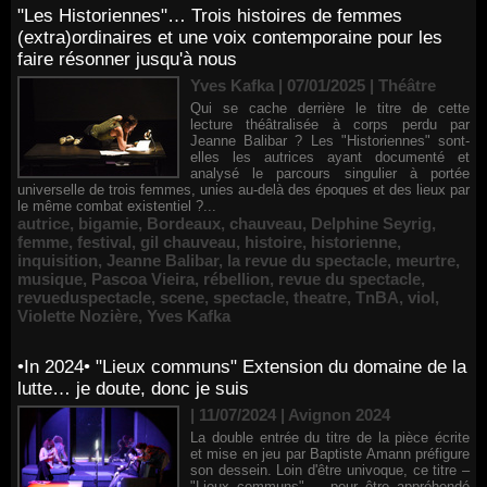
"Les Historiennes"… Trois histoires de femmes
(extra)ordinaires et une voix contemporaine pour les
faire résonner jusqu'à nous
Yves Kafka | 07/01/2025
|
Théâtre
Qui se cache derrière le titre de cette
lecture théâtralisée à corps perdu par
Jeanne Balibar ? Les "Historiennes" sont-
elles les autrices ayant documenté et
analysé le parcours singulier à portée
universelle de trois femmes, unies au-delà des époques et des lieux par
le même combat existentiel ?...
autrice
,
bigamie
,
Bordeaux
,
chauveau
,
Delphine Seyrig
,
femme
,
festival
,
gil chauveau
,
histoire
,
historienne
,
inquisition
,
Jeanne Balibar
,
la revue du spectacle
,
meurtre
,
musique
,
Pascoa Vieira
,
rébellion
,
revue du spectacle
,
revueduspectacle
,
scene
,
spectacle
,
theatre
,
TnBA
,
viol
,
Violette Nozière
,
Yves Kafka
•In 2024• "Lieux communs" Extension du domaine de la
lutte… je doute, donc je suis
| 11/07/2024
|
Avignon 2024
La double entrée du titre de la pièce écrite
et mise en jeu par Baptiste Amann préfigure
son dessein. Loin d'être univoque, ce titre –
"Lieux communs" –, pour être appréhendé