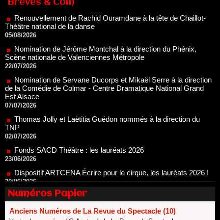
Brèves & Com
05/08/2026
Nomination de Jérôme Montchal à la direction du Phénix,
Scène nationale de Valenciennes Métropole
22/07/2026
Nomination de Servane Ducorps et Mikaël Serre à la direction
de la Comédie de Colmar - Centre Dramatique National Grand
Est Alsace
07/07/2026
Thomas Jolly et Laëtitia Guédon nommés à la direction du
TNP
02/07/2026
Fonds SACD Théâtre : les lauréats 2026
23/06/2026
Dispositif ARTCENA Écrire pour le cirque, les lauréats 2026 !
20/06/2026
Le palmarès des prix SACD 2026
18/06/2026
Les 10 lauréats du Fonds Grandes Formes Théâtre 2026
Numéros Papier
SACD
13/06/2026
Anciens Numéros de La Revue du Spectacle (10)