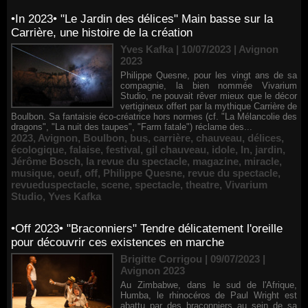
•In 2023• "Le Jardin des délices" Main basse sur la
Carrière, une histoire de la création
Yves Kafka | 10/07/2023
|
Avignon
2023
Philippe Quesne, pour les vingt ans de sa
compagnie, la bien nommée Vivarium
Studio, ne pouvait rêver mieux que le décor
vertigineux offert par la mythique Carrière de
Boulbon. Sa fantaisie éco-créatrice hors normes (cf. "La Mélancolie des
dragons", "La nuit des taupes", "Farm fatale") réclame des...
2023
,
Avignon
,
Boulbon
,
bus
,
carrière
,
chauveau
,
délices
,
écologique
,
falaise
,
festival
,
gil chauveau
,
idole
,
In
,
jardin
,
Jérôme Bosch
,
la revue du spectacle
,
magazine
,
miracle
,
musique
,
oeuf
,
off
,
Philippe Quesne
,
revue du spectacle
,
revueduspectacle
,
scene
,
spectacle
,
theatre
,
Vivarium
Studio
,
Yves Kafka
•Off 2023• "Braconniers" Tendre délicatement l'oreille
pour découvrir ces existences en marche
Brigitte Corrigou | 09/07/2023
|
Avignon 2023
Au Zimbabwe, dans le sud de l'Afrique,
Humba, le rhinocéros de Paul Wright est
abattu par des braconniers au sein de sa