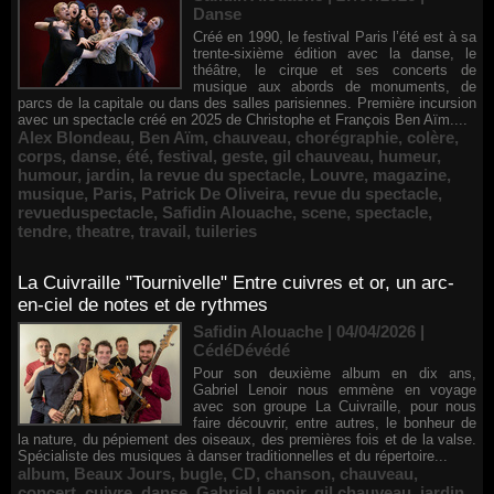
Danse
Créé en 1990, le festival Paris l’été est à sa
trente-sixième édition avec la danse, le
théâtre, le cirque et ses concerts de
musique aux abords de monuments, de
parcs de la capitale ou dans des salles parisiennes. Première incursion
avec un spectacle créé en 2025 de Christophe et François Ben Aïm....
Alex Blondeau
,
Ben Aïm
,
chauveau
,
chorégraphie
,
colère
,
corps
,
danse
,
été
,
festival
,
geste
,
gil chauveau
,
humeur
,
humour
,
jardin
,
la revue du spectacle
,
Louvre
,
magazine
,
musique
,
Paris
,
Patrick De Oliveira
,
revue du spectacle
,
revueduspectacle
,
Safidin Alouache
,
scene
,
spectacle
,
tendre
,
theatre
,
travail
,
tuileries
La Cuivraille "Tournivelle" Entre cuivres et or, un arc-
en-ciel de notes et de rythmes
Safidin Alouache | 04/04/2026
|
CédéDévédé
Pour son deuxième album en dix ans,
Gabriel Lenoir nous emmène en voyage
avec son groupe La Cuivraille, pour nous
faire découvrir, entre autres, le bonheur de
la nature, du pépiement des oiseaux, des premières fois et de la valse.
Spécialiste des musiques à danser traditionnelles et du répertoire...
album
,
Beaux Jours
,
bugle
,
CD
,
chanson
,
chauveau
,
concert
,
cuivre
,
danse
,
Gabriel Lenoir
,
gil chauveau
,
jardin
,