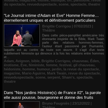
Vouland
,
magazine
,
musée
,
musique
,
off
,
pantoufle
,
revue
du spectacle
,
revueduspectacle
,
scene
,
spectacle
,
theatre
"Le Journal intime d'Adam et Eve" Homme Femme…
éternellement uniques et définitivement particuliers
Brigitte Corrigou | 07/02/2023
|
Théâtre
Dans cette pièce-pamphlet américaine très
étonnante inspirée de la Bible, Mark Twain
parle des relations hommes-femmes,
l'auteur étant passionné par l'humanité,
laquelle est au centre de toute son œuvre. Il s'agit d'un texte
subtilement féministe qui dénonce à la fois les relations entre hommes
et...
Adam
,
Avignon
,
bible
,
Brigitte Corrigou
,
chauveau
,
Éden
,
érotisme
,
Eve
,
féministe
,
femme
,
festival
,
gil chauveau
,
hédoniste
,
homme
,
humour
,
jardin
,
la revue du spectacle
,
magazine
,
Mario Aguirre
,
Mark Twain
,
revue du spectacle
,
revueduspectacle
,
scene
,
serpent
,
Sham's
,
spectacle
,
theatre
Dans "Nos jardins Histoire(s) de France #2", la parole
elle aussi pousse, bourgeonne et donne des fruits
Bruno Fougniès | 23/12/2022
|
Théâtre