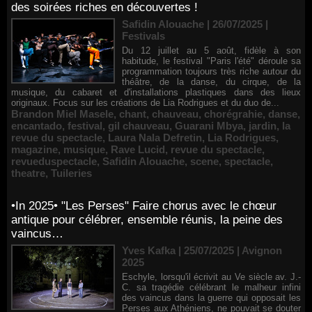
des soirées riches en découvertes !
Safidin Alouache | 26/07/2025
|
Festivals
Du 12 juillet au 5 août, fidèle à son
habitude, le festival "Paris l'été" déroule sa
programmation toujours très riche autour du
théâtre, de la danse, du cirque, de la
musique, du cabaret et d'installations plastiques dans des lieux
originaux. Focus sur les créations de Lia Rodrigues et du duo de...
Brandon Miel Masele
,
chant
,
chauveau
,
chorégrahie
,
danse
,
encantado
,
festival
,
gil chauveau
,
Guarani Mbya
,
jardin
,
la
revue du spectacle
,
Laura Nala Defretin
,
Lia Rodrigues
,
magazine
,
musique
,
Rave Lucid
,
revue du spectacle
,
revueduspectacle
,
Safidin Alouache
,
scene
,
spectacle
,
theatre
,
Tuileries
•In 2025• "Les Perses" Faire chorus avec le chœur
antique pour célébrer, ensemble réunis, la peine des
vaincus…
Yves Kafka | 25/07/2025
|
Avignon
2025
Eschyle, lorsqu'il écrivit au Ve siècle av. J.-
C. sa tragédie célébrant le malheur infini
des vaincus dans la guerre qui opposait les
Perses aux Athéniens, ne pouvait se douter