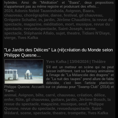
hybrides. Ainsi de "Méditation" et "Baara", deux propositions
n'appartenant pas au même registre et produisant des effets...
2024
,
Adonis Nebié Tauwindsida
,
Avignon
,
Baara
,
chauveau
,
chorégraphie
,
danse
,
festival
,
gil chauveau
,
Grégoire Schaller
,
in
,
jardin
,
Jérôme Chaudière
,
la revue du
spectacle
,
magazine
,
méditation
,
mort
,
musique
,
revue du
spectacle
,
revueduspectacle
,
Saint-Joseph
,
scene
,
spectacle
,
Stéphanie Aflalo
,
sujet
,
theatre
,
Tidiani N'Diaye
,
vierge
,
Yves Kafka
"Le Jardin des Délices" La (ré)création du Monde selon
Philippe Quesne…
Yves Kafka | 13/04/2024
|
Théâtre
S'il est un metteur en scène qui ne peut
laisser indifférent, tant sa fantasy animalière
à l'image de "La Mélancolie des dragons" et
de "La nuit des taupes" prend allure de fable
débridée, c'est bien l'artiste plasticien
Philippe Quesne. Accueilli sur ce plateau pour "Swamp Club" (2014) et
"Farm...
animal
,
Avignon
,
bête
,
carré
,
chauveau
,
création
,
délice
,
enfer
,
flûte
,
gil chauveau
,
guitare
,
jardin
,
Jérôme Bosch
,
la
revue du spectacle
,
magazine
,
musique
,
oeuf
,
Philippe
Quesne
,
revue du spectacle
,
revueduspectacle
,
Saint-
Médard
,
scene
,
spectacle
,
theatre
,
trompette
,
Yves Kafka