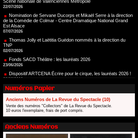
de la Comédie de Colmar - Centre Dramatique National Grand
Est Alsace
07/07/2026
Thomas Jolly et Laëtitia Guédon nommés à la direction du
TNP
02/07/2026
Fonds SACD Théâtre : les lauréats 2026
23/06/2026
Dispositif ARTCENA Écrire pour le cirque, les lauréats 2026 !
20/06/2026
Le palmarès des prix SACD 2026
18/06/2026
Les 10 lauréats du Fonds Grandes Formes Théâtre 2026
SACD
Numéros Papier
13/06/2026
Anciens Numéros de La Revue du Spectacle (10)
Nomination de Nathalie Garraud et Olivier Saccomano à la
Vente des numéros "Collectors" de La Revue du Spectacle.
direction du Théâtre de Gennevilliers - CDN
10 euros l'exemplaire, frais de port compris.
13/06/2026
Dispositif SACD Auteurs d'espaces : les lauréats 2026
18/03/2026
Anciens Numéros