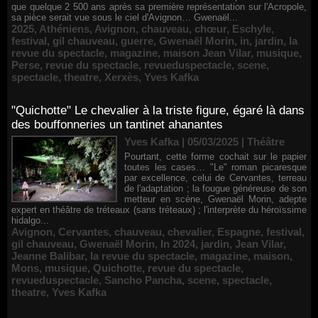
que quelque 2 500 ans après sa première représentation sur l'Acropole,
sa pièce serait vue sous le ciel d'Avignon… Gwenaël...
2025
,
Athéniens
,
Avignon
,
chauveau
,
chœur
,
Eschyle
,
festival
,
gil chauveau
,
guerre
,
Gwenaël Morin
,
in
,
jardin
,
la
revue du spectacle
,
magazine
,
maison Jean Vilar
,
musique
,
Perse
,
revue du spectacle
,
revueduspectacle
,
scene
,
spectacle
,
theatre
,
Xerxès
,
Yves Kafka
"Quichotte" Le chevalier à la triste figure, égaré là dans
des bouffonneries un tantinet ahanantes
Yves Kafka | 05/03/2025
|
Théâtre
Pourtant, cette forme cochait sur le papier
toutes les cases… "Le" roman picaresque
par excellence, celui de Cervantes, terreau
de l'adaptation ; la fougue généreuse de son
metteur en scène, Gwenaël Morin, adepte
expert en théâtre de tréteaux (sans tréteaux) ; l'interprète du héroïssime
hidalgo...
Avignon
,
Cervantes
,
chauveau
,
chevalier
,
Espagne
,
festival
,
gil chauveau
,
Gwenaël Morin
,
In 2024
,
jardin
,
Jean Vilar
,
Jeanne Balibar
,
la revue du spectacle
,
magazine
,
maison
,
Mons
,
musique
,
Quichotte
,
revue du spectacle
,
revueduspectacle
,
Sancho Pancha
,
scene
,
spectacle
,
theatre
,
Yves Kafka