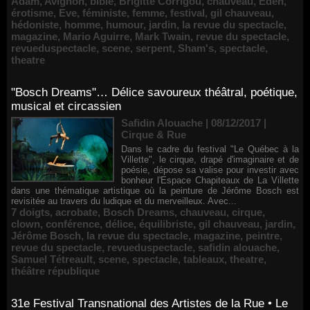
Adam
,
Avignon
,
bible
,
Brigitte Corrigou
,
chauveau
,
Éden
,
érotisme
,
Eve
,
féministe
,
femme
,
festival
,
gil chauveau
,
hédoniste
,
homme
,
humour
,
jardin
,
la revue du spectacle
,
magazine
,
Mario Aguirre
,
Mark Twain
,
revue du spectacle
,
revueduspectacle
,
scene
,
serpent
,
Sham's
,
spectacle
,
theatre
"Bosch Dreams"… Délice savoureux théâtral, poétique,
musical et circassien
Safidin Alouache | 08/12/2017
|
Cirque & Rue
Dans le cadre du festival "Le Québec à la
Villette", le cirque, drapé d'imaginaire et de
poésie, dépose sa valise pour investir avec
bonheur l'Espace Chapiteaux de La Villette
dans une thématique artistique où la peinture de Jérôme Bosch est
revisitée au travers du ludique et du merveilleux. Avec...
7 doigts
,
acrobate
,
Bosch Dreams
,
chauveau
,
cirque
,
clown
,
conférence
,
délice
,
équilibriste
,
gil chauveau
,
jardin
,
Jérôme Bosch
,
la revue du spectacle
,
magazine
,
peintre
,
revue du spectacle
,
revueduspectacle
,
safidin alouache
,
Samuel Tétreault
,
scene
,
spectacle
,
tableaux
,
theatre
,
théâtre république
31e Festival Transnational des Artistes de la Rue • Le