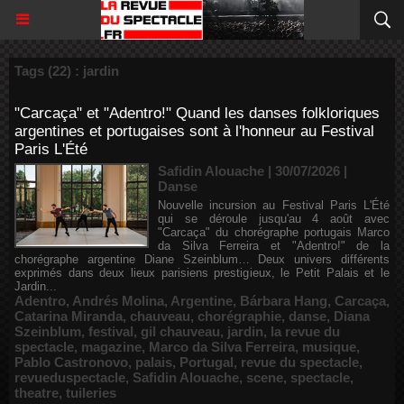
Tags (22) : jardin
"Carcaça" et "Adentro!" Quand les danses folkloriques
argentines et portugaises sont à l'honneur au Festival
Paris L'Été
Safidin Alouache | 30/07/2026
|
Danse
Nouvelle incursion au Festival Paris L'Été
qui se déroule jusqu'au 4 août avec
"Carcaça" du chorégraphe portugais Marco
da Silva Ferreira et "Adentro!" de la
chorégraphe argentine Diane Szeinblum… Deux univers différents
exprimés dans deux lieux parisiens prestigieux, le Petit Palais et le
Jardin...
Adentro
,
Andrés Molina
,
Argentine
,
Bárbara Hang
,
Carcaça
,
Catarina Miranda
,
chauveau
,
chorégraphie
,
danse
,
Diana
Szeinblum
,
festival
,
gil chauveau
,
jardin
,
la revue du
spectacle
,
magazine
,
Marco da Silva Ferreira
,
musique
,
Pablo Castronovo
,
palais
,
Portugal
,
revue du spectacle
,
revueduspectacle
,
Safidin Alouache
,
scene
,
spectacle
,
theatre
,
tuileries