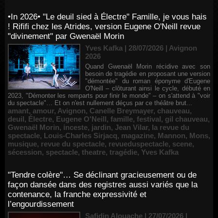
•In 2026• "Le deuil sied à Électre" Famille, je vous hais
! Rififi chez les Atrides, version Eugene O'Neill revue
"divinement" par Gwenaël Morin
Yves Kafka | 28/07/2026
|
Avignon
2026
Quand Gwenaël Morin récidive avec son
besoin de tragédie en proposant une version
"démontée" du roman éponyme d'Eugene
O'Neill – clôturant ainsi le cycle, débuté en
2023, "Démonter les remparts pour finir le monde" – on s'attend à "voir
du spectacle"… Et on n'est nullement déçus par ce théâtre brut...
amant
,
amour
,
Avignon
,
Canelle Breymayer
,
chauveau
,
deuil
,
Électre
,
Eugene O'Neill
,
famille
,
festival
,
gil chauveau
,
Gwenaël Morin
,
inceste
,
jardin
,
Jean Vilar
,
la revue du
spectacle
,
Louis-Charles Sirjacq
,
magazine
,
Mannon
,
Mons
,
musique
,
revue du spectacle
,
revueduspectacle
,
scene
,
sécession
,
spectacle
,
theatre
,
tragédie
,
Yves Kafka
"Tendre colère"… Se déclinant gracieusement ou de
façon dansée dans des registres aussi variés que la
contenance, la franche expressivité et
l’engourdissement
Safidin Alouache | 27/07/2026
|