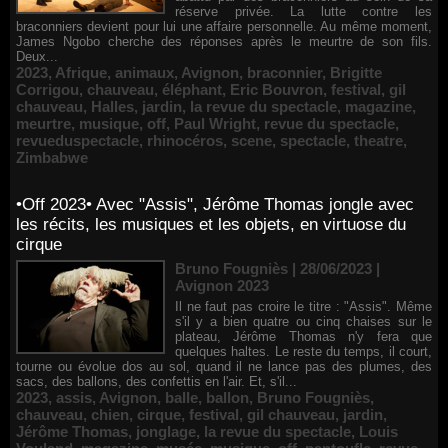
réserve privée. La lutte contre les
braconniers devient pour lui une affaire personnelle. Au même moment,
James Ngobo cherche des réponses après le meurtre de son fils.
Deux...
2023
,
Afrique
,
animaux
,
Avignon
,
braconnier
,
Brigitte
Corrigou
,
chauveau
,
éléphant
,
Eric Bouvron
,
festival
,
gil
chauveau
,
Halles
,
jardin
,
la revue du spectacle
,
magazine
,
meurtre
,
musique
,
off
,
Paul Wright
,
revue du spectacle
,
revueduspectacle
,
rhinocéros
,
scene
,
spectacle
,
theatre
,
Zimbabwe
•Off 2023• Avec "Assis", Jérôme Thomas jongle avec
les récits, les musiques et les objets, en virtuose du
cirque
Bruno Fougniès | 28/06/2023
|
Avignon 2023
Il ne faut pas croire le titre : "Assis". Même
s'il y a bien quatre ou cinq chaises sur le
plateau, Jérôme Thomas n'y fera que
quelques haltes. Le reste du temps, il court,
tourne ou évolue dos au sol, quand il ne lance pas des plumes, des
sacs, des ballons, des confettis en l'air. Et, s'il...
2023
,
assis
,
Avignon
,
balle
,
ballon
,
Bruno Fougniès
,
chauveau
,
chien
,
cirque
,
festival
,
gil chauveau
,
jardin
,
Jérôme Thomas
,
jonglage
,
la revue du spectacle
,
Louis