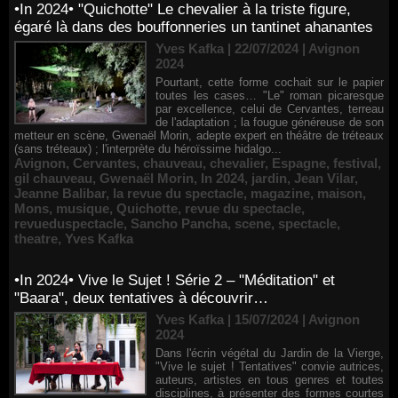
•In 2024• "Quichotte" Le chevalier à la triste figure,
égaré là dans des bouffonneries un tantinet ahanantes
Yves Kafka | 22/07/2024
|
Avignon
2024
Pourtant, cette forme cochait sur le papier
toutes les cases… "Le" roman picaresque
par excellence, celui de Cervantes, terreau
de l'adaptation ; la fougue généreuse de son
metteur en scène, Gwenaël Morin, adepte expert en théâtre de tréteaux
(sans tréteaux) ; l'interprète du héroïssime hidalgo...
Avignon
,
Cervantes
,
chauveau
,
chevalier
,
Espagne
,
festival
,
gil chauveau
,
Gwenaël Morin
,
In 2024
,
jardin
,
Jean Vilar
,
Jeanne Balibar
,
la revue du spectacle
,
magazine
,
maison
,
Mons
,
musique
,
Quichotte
,
revue du spectacle
,
revueduspectacle
,
Sancho Pancha
,
scene
,
spectacle
,
theatre
,
Yves Kafka
•In 2024• Vive le Sujet ! Série 2 – "Méditation" et
"Baara", deux tentatives à découvrir…
Yves Kafka | 15/07/2024
|
Avignon
2024
Dans l'écrin végétal du Jardin de la Vierge,
"Vive le sujet ! Tentatives" convie autrices,
auteurs, artistes en tous genres et toutes
disciplines, à présenter des formes courtes