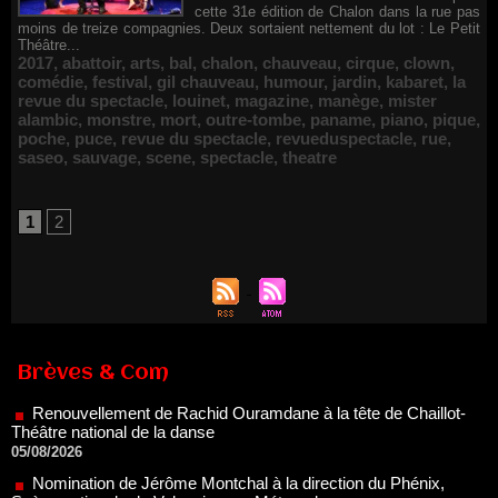
cette 31e édition de Chalon dans la rue pas
moins de treize compagnies. Deux sortaient nettement du lot : Le Petit
Théâtre...
2017
,
abattoir
,
arts
,
bal
,
chalon
,
chauveau
,
cirque
,
clown
,
comédie
,
festival
,
gil chauveau
,
humour
,
jardin
,
kabaret
,
la
revue du spectacle
,
louinet
,
magazine
,
manège
,
mister
alambic
,
monstre
,
mort
,
outre-tombe
,
paname
,
piano
,
pique
,
poche
,
puce
,
revue du spectacle
,
revueduspectacle
,
rue
,
saseo
,
sauvage
,
scene
,
spectacle
,
theatre
1
2
Renouvellement de Rachid Ouramdane à la tête de Chaillot-
Théâtre national de la danse
Brèves & Com
05/08/2026
Nomination de Jérôme Montchal à la direction du Phénix,
Scène nationale de Valenciennes Métropole
22/07/2026
Nomination de Servane Ducorps et Mikaël Serre à la direction