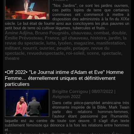
"Nos Jardins", ce sont les jardins ouvriers,
ces petits lopins de terre que certaines
communes ont commencé à mettre à
disposition des administrés à la fin du XIXe
siècle. Le but était de fournir ainsi aux concitoyens les plus pauvres un
petit bout de terre où cultiver légumes, tubercules et fruits...
Amine Adjina
,
Bruno Fougniès
,
chauveau
,
combat
,
double
,
Émilie Prévosteau
,
France
,
gil chauveau
,
histoire
,
jardin
,
la
revue du spectacle
,
lutte
,
lycéen
,
magazine
,
manifestation
,
militant
,
nourrir
,
ouvrier
,
peuple
,
potager
,
revue du
spectacle
,
revueduspectacle
,
roi-soleil
,
scene
,
spectacle
,
theatre
•Off 2022• "Le Journal intime d'Adam et Eve" Homme
Femme… éternellement uniques et définitivement
particuliers
Brigitte Corrigou | 08/07/2022
|
Avignon 2022
Dans cette pièce-pamphlet américaine très
étonnante inspirée de la Bible, Mark Twain
parle des relations hommes-femmes,
l'auteur étant passionné par l'humanité,
laquelle est au centre de toute son œuvre. Il s'agit d'un texte
subtilement féministe qui dénonce à la fois les relations entre hommes
et...