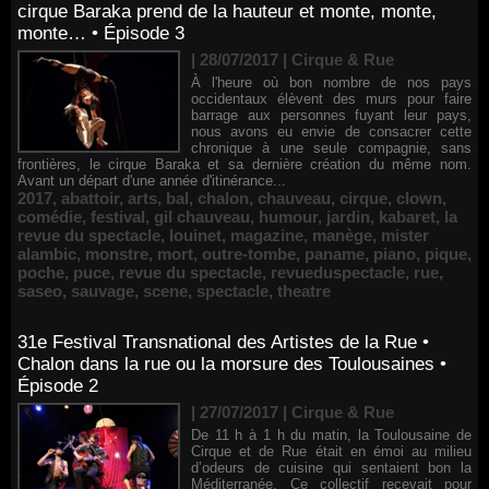
cirque Baraka prend de la hauteur et monte, monte,
monte… • Épisode 3
| 28/07/2017
|
Cirque & Rue
À l'heure où bon nombre de nos pays
occidentaux élèvent des murs pour faire
barrage aux personnes fuyant leur pays,
nous avons eu envie de consacrer cette
chronique à une seule compagnie, sans
frontières, le cirque Baraka et sa dernière création du même nom.
Avant un départ d'une année d'itinérance...
2017
,
abattoir
,
arts
,
bal
,
chalon
,
chauveau
,
cirque
,
clown
,
comédie
,
festival
,
gil chauveau
,
humour
,
jardin
,
kabaret
,
la
revue du spectacle
,
louinet
,
magazine
,
manège
,
mister
alambic
,
monstre
,
mort
,
outre-tombe
,
paname
,
piano
,
pique
,
poche
,
puce
,
revue du spectacle
,
revueduspectacle
,
rue
,
saseo
,
sauvage
,
scene
,
spectacle
,
theatre
31e Festival Transnational des Artistes de la Rue •
Chalon dans la rue ou la morsure des Toulousaines •
Épisode 2
| 27/07/2017
|
Cirque & Rue
De 11 h à 1 h du matin, la Toulousaine de
Cirque et de Rue était en émoi au milieu
d’odeurs de cuisine qui sentaient bon la
Méditerranée. Ce collectif recevait pour