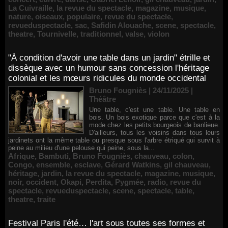
La Cuivraille
,
la revue du spectacle
,
magazine
,
musique
,
nature
,
oiseaux
,
populaire
,
revue du spectacle
,
revueduspectacle
,
sac
,
Safidin Alouache
,
scene
,
spectacle
,
theatre
,
Tournivelle
,
traditionnel
,
valse
,
violon
"À condition d'avoir une table dans un jardin" étrille et
dissèque avec un humour sans concession l'héritage
colonial et les mœurs ridicules du monde occidental
Bruno Fougniès | 24/11/2025
|
Théâtre
Une table, c'est une table. Une table en
bois. Un bois exotique parce que c'est à la
mode chez les petits bourgeois de banlieue.
D'ailleurs, tous les voisins dans tous leurs
jardinets ont la même table ou presque sous l'arbre étriqué qui survit à
peine au milieu d'une pelouse qui peine, sous la...
Afrique
,
Bambuti
,
Bruno Fougniès
,
chauveau
,
colon
,
Congo
,
ensemble
,
esclave
,
Gérard Watkins
,
gil chauveau
,
héritage
,
jardin
,
la revue du spectacle
,
magazine
,
musique
,
noir
,
occident
,
Okapi
,
Perdita
,
Pygmée
,
radio
,
revue du
spectacle
,
revueduspectacle
,
scene
,
spectacle
,
table
,
theatre
,
traite
Festival Paris l'été… l'art sous toutes ses formes et