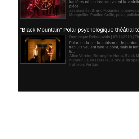
lumières où les instincts volent la vede
pièce...
assassinée
,
Bruno Fougniès
,
chauveau
Montpellier
,
Pauline Collin
,
polar
,
policie
"Black Mountain" Polar psychologique théâtral tou
Dominique Debeauvais | 07/11/2019
|
Th
Polar tendu sur la trahison et le pardon
trahi, ils veulent faire le point, mais l
tu...
Alice Vernier
,
Bérangère Notta
,
Black M
humour
,
La Passerelle
,
la revue du spe
trahison
,
Vertigo