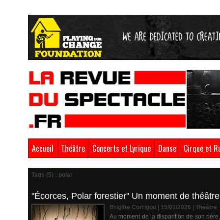
Accueil
Théâtre
Concerts et Lyrique
Danse
Cirque et R
Tags (5) : polar
"Écorces, Polar forestier" Un moment de théâtr
Brigitte Corrigou | 15/01/2026
|
Théâtre
Au moment de la disparition de son père, 