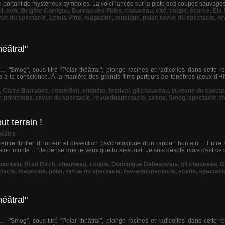
re portant de mystérieux symboles. La voici lancée sur la piste des coupes sauvages 
l
,
bois
,
Brigitte Corrigou
,
Bureau des Filles
,
chauveau
,
cité
,
coupe
,
écorce
,
Eia 
vue du spectacle
,
Lymia Vitte
,
magazine
,
musique
,
polar
,
revue du spectacle
,
re
éâtral"
… "Smog", sous-titré "Polar théâtral", plonge racines et radicelles dans cette 
tte à la conscience. À la manière des grands films porteurs de ténèbres (ceux d'H
,
Claire Barrabes
,
comédien
,
enquête
,
festival
,
gil chauveau
,
la revue du specta
r
,
printemps
,
revue du spectacle
,
revueduspectacle
,
scene
,
Smog
,
spectacle
,
t
t terrain !
éâtre
, entre thriller d'horreur et dissection psychologique d'un rapport humain… Entr
a tension monte… "Je pense que je veux que tu aies mal. Je suis désolé mais c'est ce
ountain
,
Brad Birch
,
chauveau
,
couple
,
Dominique Debeauvais
,
gil chauveau
,
G
ctacle
,
magazine
,
polar
,
revue du spectacle
,
revueduspectacle
,
scene
,
spectacl
éâtral"
… "Smog", sous-titré "Polar théâtral", plonge racines et radicelles dans cette 