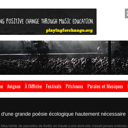
ue
Avignon
À l'Affiche
Festivals
Pitchouns
Paroles et Musiques
e d'une grande poésie écologique hautement nécessaire
Alba hérite de parcelles de forêts en Haute-Loire dont elle n'avait jamais entendu