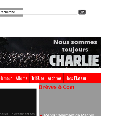
Humour
Albums
Trib'Une
Archives
Hors Plateau
Brèves & Com
Renouvellement de Rachid
Ouramdane à la tête de Chaillot-
Théâtre national de la danse
05/08/2026
 parler. En examinant ses