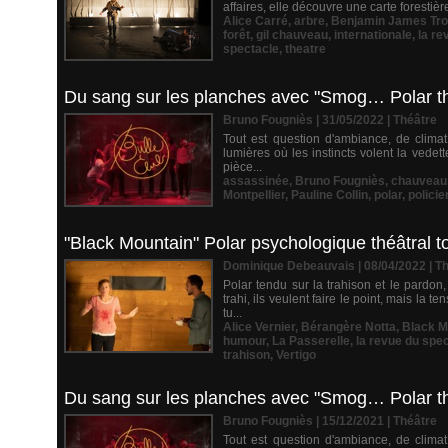
affaires, elle découvre une carte forestiè
Alice Carré
,
arbre
,
Benjamin James Trol
forêt
,
gil chauveau
,
internationale
,
la re
spectacle
,
theatre
Du sang sur les planches avec "Smog… Polar th
Bruno Fougniès | 31/05/2022
|
Théâtre
Tout est question d'ambiance, de climat
lumières où les instincts volent la vede
pièce...
assassinée
,
Bruno Fougniès
,
chauveau
Montpellier
,
Pauline Collin
,
polar
,
policie
"Black Mountain" Polar psychologique théâtral tou
Dominique Debeauvais | 08/04/2022
|
Th
Polar tendu sur la trahison et le pardon
trahi, ils veulent faire le point, mais l
tu...
Alice Vernier
,
Bérangère Notta
,
Black M
humour
,
La Passerelle
,
la revue du spe
trahison
,
Vertigo
Du sang sur les planches avec "Smog… Polar th
Bruno Fougniès | 15/12/2021
|
Théâtre
Tout est question d'ambiance, de climat