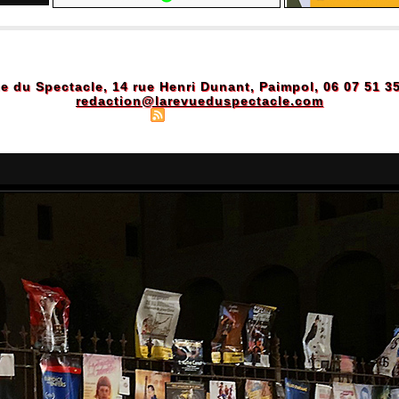
e du Spectacle, 14 rue Henri Dunant, Paimpol, 06 07 51 3
redaction@larevueduspectacle.com
Plan du site
|
Syndication
|
Powered by WM