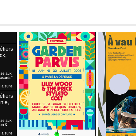
étiers
ck,
sse aux
Hasards"
 la suite
étiers
nie,
sse aux
ion &
 la suite