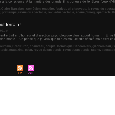
tte à la conscience. À la manière des grands films porteurs de ténèbres (ceux d'H
,
Claire Barrabes
,
comédien
,
enquête
,
festival
,
gil chauveau
,
la revue du specta
r
,
printemps
,
revue du spectacle
,
revueduspectacle
,
scene
,
Smog
,
spectacle
,
t
t terrain !
éâtre
, entre thriller d'horreur et dissection psychologique d'un rapport humain… Entr
a tension monte… "Je pense que je veux que tu aies mal. Je suis désolé mais c'est ce
ountain
,
Brad Birch
,
chauveau
,
couple
,
Dominique Debeauvais
,
gil chauveau
,
G
ctacle
,
magazine
,
polar
,
revue du spectacle
,
revueduspectacle
,
scene
,
spectacl