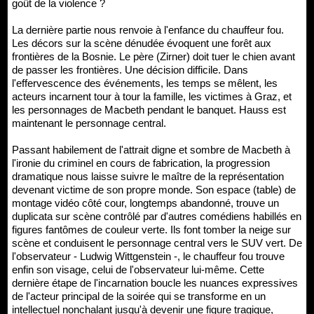
goût de la violence ?
La dernière partie nous renvoie à l'enfance du chauffeur fou.
Les décors sur la scène dénudée évoquent une forêt aux
frontières de la Bosnie. Le père (Zirner) doit tuer le chien avant
de passer les frontières. Une décision difficile. Dans
l'effervescence des événements, les temps se mêlent, les
acteurs incarnent tour à tour la famille, les victimes à Graz, et
les personnages de Macbeth pendant le banquet. Hauss est
maintenant le personnage central.
Passant habilement de l'attrait digne et sombre de Macbeth à
l'ironie du criminel en cours de fabrication, la progression
dramatique nous laisse suivre le maître de la représentation
devenant victime de son propre monde. Son espace (table) de
montage vidéo côté cour, longtemps abandonné, trouve un
duplicata sur scène contrôlé par d'autres comédiens habillés en
figures fantômes de couleur verte. Ils font tomber la neige sur
scène et conduisent le personnage central vers le SUV vert. De
l'observateur - Ludwig Wittgenstein -, le chauffeur fou trouve
enfin son visage, celui de l'observateur lui-même. Cette
dernière étape de l'incarnation boucle les nuances expressives
de l'acteur principal de la soirée qui se transforme en un
intellectuel nonchalant jusqu'à devenir une figure tragique,