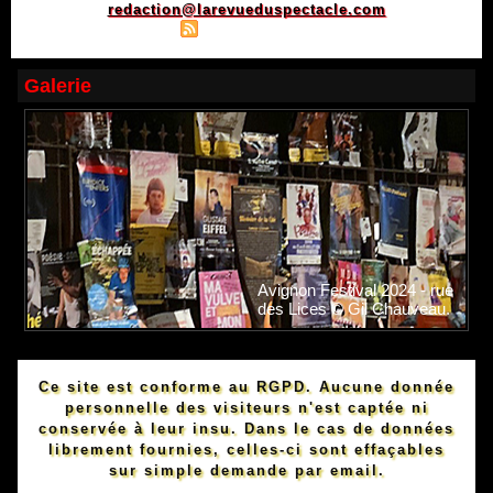
redaction@larevueduspectacle.com
|
|
Plan du site
Syndication
Powered by WM
Galerie
Avignon Festival 2024 - rue
des Lices © Gil Chauveau.
Ce site est conforme au RGPD. Aucune donnée
personnelle des visiteurs n'est captée ni
conservée à leur insu. Dans le cas de données
librement fournies, celles-ci sont effaçables
sur simple demande par email.