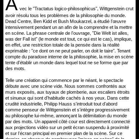
A
vec le "Tractatus logico-philosophicus", Wittgenstein crut
avoir résolu tous les problèmes de la philosophie du monde.
Dead Centre, Ben Kidd et Bush Moukarzel, a étudié l'œuvre
intensivement pendant un an afin de la comprendre et la mettre
en scène. La phrase centrale de l'ouvrage, "Die Welt ist alles,
was der Fall ist" (le monde est tout, ce qui est le cas), implique,
en effet, une restriction totale de la pensée dans la réalité
exprimable : "ce dont on ne peut parler, on doit le taire". Tenant
compte du paradoxe interne de la philosophie, la mise en scène
tente d'établir un monde dans lequel tout ne se forme que par
des mots.
Telle une création qui commence par le néant, le spectacle
débute avec une scène vide. Nous sommes confrontés aux
murs exposés, aux tuyaux de plomberie, aux escaliers étroits
et sinueux qui sont d'habitude cachés à nos yeux. Dans cette
crudité industrielle, Philipp Hauss s'introduit tout d'abord
comme penseur de Wittgenstein et s'intègre progressivement
au philosophe lui-même, annonçant la délimitation du monde
par des mots. Un appareil côté cour est directement connecté
aux projections vidéo sur un petit écran suspendu à proximité
et sur l'écran principal en premier plan de la scène. Sur ce