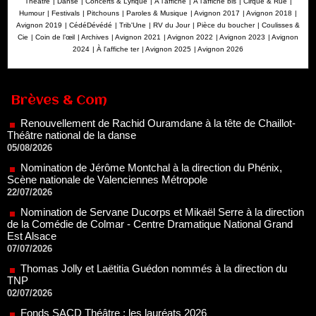
Théâtre
|
Danse
|
Concerts & Lyrique
|
À l'affiche
|
À l'affiche bis
|
Cirque & Rue
|
Humour
|
Festivals
|
Pitchouns
|
Paroles & Musique
|
Avignon 2017
|
Avignon 2018
|
Avignon 2019
|
CédéDévédé
|
Trib'Une
|
RV du Jour
|
Pièce du boucher
|
Coulisses &
Cie
|
Coin de l’œil
|
Archives
|
Avignon 2021
|
Avignon 2022
|
Avignon 2023
|
Avignon
2024
|
À l'affiche ter
|
Avignon 2025
|
Avignon 2026
Renouvellement de Rachid Ouramdane à la tête de Chaillot-
Théâtre national de la danse
05/08/2026
Brèves & Com
Nomination de Jérôme Montchal à la direction du Phénix,
Scène nationale de Valenciennes Métropole
22/07/2026
Nomination de Servane Ducorps et Mikaël Serre à la direction
de la Comédie de Colmar - Centre Dramatique National Grand
Est Alsace
07/07/2026
Thomas Jolly et Laëtitia Guédon nommés à la direction du
TNP
02/07/2026
Fonds SACD Théâtre : les lauréats 2026
23/06/2026
Dispositif ARTCENA Écrire pour le cirque, les lauréats 2026 !
20/06/2026
Le palmarès des prix SACD 2026