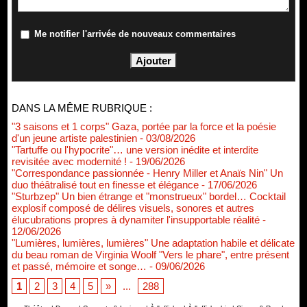
Me notifier l'arrivée de nouveaux commentaires
DANS LA MÊME RUBRIQUE :
"3 saisons et 1 corps" Gaza, portée par la force et la poésie
d'un jeune artiste palestinien
- 03/08/2026
"Tartuffe ou l'hypocrite"… une version inédite et interdite
revisitée avec modernité !
- 19/06/2026
"Correspondance passionnée - Henry Miller et Anaïs Nin" Un
duo théâtralisé tout en finesse et élégance
- 17/06/2026
"Sturbzep" Un bien étrange et "monstrueux" bordel… Cocktail
explosif composé de délires visuels, sonores et autres
élucubrations propres à dynamiter l'insupportable réalité
-
12/06/2026
"Lumières, lumières, lumières" Une adaptation habile et délicate
du beau roman de Virginia Woolf "Vers le phare", entre présent
et passé, mémoire et songe…
- 09/06/2026
1
2
3
4
5
»
...
288