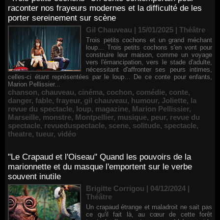
raconter nos frayeurs modernes et la difficulté de les
porter sereinement sur scène
Gil Chauveau | 15/01/2025
|
Théâtre
Trois petits cochons et un grand méchant
loup… Trois petits cochons s'en vont pour
construire leur maison, comme un voyage
vers l'émancipation, vers le stade d'adulte,
nécessitant d'affronter ses peurs intimes,
celles-ci étant représentées par le loup… De ce conte pour enfants,
Marion Pellissier...
chanson
,
chauveau
,
cinéma
,
cochon
,
comédie
,
conte
,
danger
,
fable
,
frayeur
,
gil chauveau
,
humour
,
Joliette
,
la
revue du spectacle
,
loup
,
magazine
,
Marion Pellissier
,
Marseille
,
monstre
,
Montpellier
,
musique
,
peur
,
revue du
spectacle
,
revueduspectacle
,
scene
,
solitude
,
spectacle
,
theatre
,
tueur
,
vidéo
"Le Crapaud et l'Oiseau" Quand les pouvoirs de la
marionnette et du masque l'emportent sur le verbe
souvent inutile
Brigitte Corrigou | 04/12/2024
|
Théâtre
Un crapaud étrange et maladroit ne sait pas
ce qu'il fait là, au cœur de cette forêt