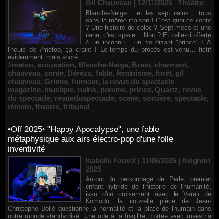
Gil Chauveau | 12/11/2025
|
Théâtre
Blanche-Neige… et les sept nains… tous
dans la même maison ! C'est quoi ce conte
? Une histoire de coloc ? Sept mecs et une
nana, c'est space… Non ? Et celle-ci offerte
à un inconnu… un soi-disant "prince" ! À
l'heure de #metoo, ça craint ! Le temps du procès est venu… fictif
évidemment, mais ancré...
#metoo
,
accusation
,
Blanche-Neige
,
Brest
,
charmant
,
chauveau
,
conte
,
Dérézo
,
fable
,
féminisme
,
forêt
,
gil
chauveau
,
Grimm
,
humour
,
la revue du spectacle
,
magazine
,
musique
,
nains
,
pomme
,
prince
,
Quartz
,
revue
du spectacle
,
revueduspectacle
,
scene
,
sorcière
,
spectacle
,
témoin
,
theatre
,
tribunal
•Off 2025• "Happy Apocalypse", une fable
métaphysique aux airs électro-pop d'une folle
inventivité
Isabelle Fauvel | 11/06/2025
|
Avignon
2025
Autour du personnage de Perle, premier
enfant hybride de l'histoire de l'humanité,
issu d'un croisement avec le Varan de
Komodo, la nouvelle pièce de Jean-
Christophe Dollé questionne la normalité et la place de l'humain dans
notre monde standardisé. Une ode à la fragilité, portée avec maestria