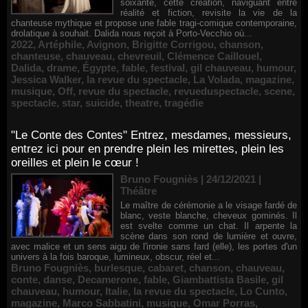
soixante, cette création, naviguant entre
réalité et fiction, revisite la vie de la
chanteuse mythique et propose une fable tragi-comique contemporaine,
drolatique à souhait. Dalida nous reçoit à Porto-Vecchio où...
2022
,
Artéphile
,
Avignon
,
Brigitte Corrigou
,
chanson
,
chanteuse
,
chauveau
,
chevreuil
,
Clémence Caillouel
,
Dalida
,
drame
,
Égypte
,
fable
,
festival
,
gil chauveau
,
humour
,
Jessica Walker
,
la revue du spectacle
,
La Volada
,
magazine
,
musique
,
Off
,
revue du spectacle
,
revueduspectacle
,
scene
,
spectacle
,
star
,
suicide
,
theatre
,
tragédie
"Le Conte des Contes" Entrez, mesdames, messieurs,
entrez ici pour en prendre plein les mirettes, plein les
oreilles et plein le cœur !
Bruno Fougniès | 24/12/2021
|
Théâtre
Le maître de cérémonie a le visage fardé de
blanc, veste blanche, cheveux gominés. Il
est svelte comme un chat. Il arpente la
scène dans son rond de lumière et ouvre,
avec malice et un sens aigu de l'ironie sans fard (elle), les portes d'un
univers à la fois baroque, lumineux, obscur, réel et...
Bruno Fougniès
,
burlesque
,
cabaret
,
chanson
,
chauveau
,
conte
,
danse
,
Decamerone
,
fable
,
Giambattista Basile
,
gil
chauveau
,
humour
,
Italie
,
la revue du spectacle
,
Lo Cunto
,
magazine
,
Marco Sabbatini
,
musique
,
Omar Porras
,