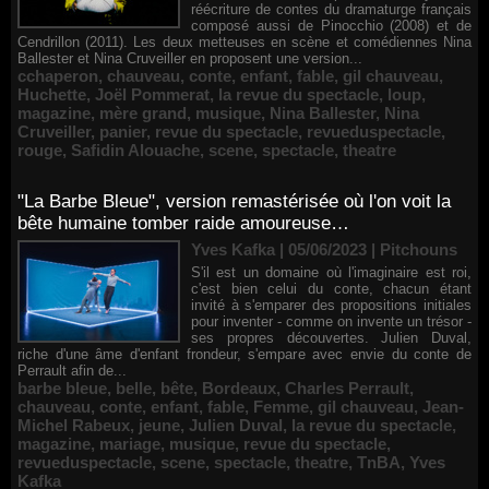
réécriture de contes du dramaturge français
composé aussi de Pinocchio (2008) et de
Cendrillon (2011). Les deux metteuses en scène et comédiennes Nina
Ballester et Nina Cruveiller en proposent une version...
cchaperon
,
chauveau
,
conte
,
enfant
,
fable
,
gil chauveau
,
Huchette
,
Joël Pommerat
,
la revue du spectacle
,
loup
,
magazine
,
mère grand
,
musique
,
Nina Ballester
,
Nina
Cruveiller
,
panier
,
revue du spectacle
,
revueduspectacle
,
rouge
,
Safidin Alouache
,
scene
,
spectacle
,
theatre
"La Barbe Bleue", version remastérisée où l'on voit la
bête humaine tomber raide amoureuse…
Yves Kafka | 05/06/2023
|
Pitchouns
S'il est un domaine où l'imaginaire est roi,
c'est bien celui du conte, chacun étant
invité à s'emparer des propositions initiales
pour inventer - comme on invente un trésor -
ses propres découvertes. Julien Duval,
riche d'une âme d'enfant frondeur, s'empare avec envie du conte de
Perrault afin de...
barbe bleue
,
belle
,
bête
,
Bordeaux
,
Charles Perrault
,
chauveau
,
conte
,
enfant
,
fable
,
Femme
,
gil chauveau
,
Jean-
Michel Rabeux
,
jeune
,
Julien Duval
,
la revue du spectacle
,
magazine
,
mariage
,
musique
,
revue du spectacle
,
revueduspectacle
,
scene
,
spectacle
,
theatre
,
TnBA
,
Yves
Kafka