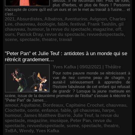
dessus. Il ne reconnaît rien. Plus de forêt,
plus d'herbes, et plus de fleurs ! Personne
n'accepte de croire qu'il est un ours et on le met au travail à l'usine… et
c'est...
2021
,
Absurdistes
,
Albatros
,
Aventurine
,
Avignon
,
Charles
Lee
,
chauveau
,
écologie
,
fable
,
festival
,
Frank Tashlin
,
gil
chauveau
,
humour
,
la revue du spectacle
,
magazine
,
off
,
ours
,
Patrick Dray
,
revue du spectacle
,
revueduspectacle
,
scene
,
spectacle
,
theatre
,
travail
"Peter Pan" et Julie Teuf : antidotes à un monde qui se
rétrécit grandement…
Yves Kafka | 09/02/2021
|
Théâtre
Pour notre pauvre monde se rétrécissant à
vue de nez comme peau de chagrin, y
aurait-il sérieusement à apprendre de
l'histoire fabuleuse de cet enfant qui refusait
de grandir ? Lorsque la jeune metteure en
scène, issue de la deuxième promotion de l'éstba* s'essaie à réécrire le
"Peter Pan" de James...
amour
,
Aquitaine
,
Bordeaux
,
Capitaine Crochet
,
chauveau
,
Clochette
,
conte
,
enfance
,
fable
,
gil chauveau
,
harpe
,
humour
,
James Matthew Barrie
,
Julie Teuf
,
la revue du
spectacle
,
magazine
,
musique
,
Peter Pan
,
revue du
spectacle
,
revueduspectacle
,
scene
,
spectacle
,
theatre
,
TnBA
,
Wendy
,
Yves Kafka