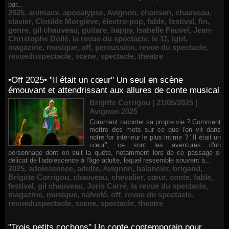
par...
2025
,
animaux
,
apocalypse
,
Avignon
,
chanson
,
chauveau
,
clavier
,
Clotilde Morgiève
,
électro-pop
,
fable
,
festival
,
fin
,
genre
,
gil chauveau
,
guitare
,
happy
,
Isabelle Fauvel
,
Jean-
Christophe Dollé
,
la revue du spectacle
,
le 11
,
lgbt
,
magazine
,
musique
,
off
,
percussion
,
revue du spectacle
,
revueduspectacle
,
scene
,
spectacle
,
theatre
•Off 2025• "Il était un cœur" Un seul en scène
émouvant et attendrissant aux allures de conte musical
Brigitte Corrigou | 21/05/2025
|
Avignon 2025
Comment raconter sa propre vie ? Comment
mettre des mots sur ce que l'on vit dans
notre for intérieur le plus intime ? "Il était un
cœur", ce sont les aventures d'un
personnage dont on suit la quête, notamment lors de ce passage si
délicat de l'adolescence à l'âge adulte, lequel ressemble souvent à...
2025
,
adolescence
,
adulte
,
Avignon
,
balancier
,
brigand
,
Brigitte Corrigou
,
chauveau
,
chevalier
,
cœur
,
conte
,
fable
,
festival
,
gil chauveau
,
Joris Carré
,
la revue du spectacle
,
magazine
,
musique
,
naïveté
,
off
,
revue du spectacle
,
revueduspectacle
,
scene
,
spectacle
,
theatre
"Trois petits cochons" Un conte contemporain pour