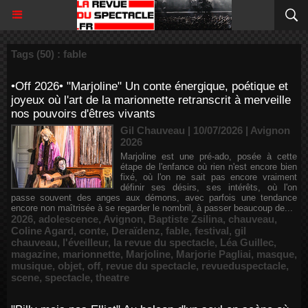
Tags (50) : fable
•Off 2026• "Marjoline" Un conte énergique, poétique et
joyeux où l'art de la marionnette retranscrit à merveille
nos pouvoirs d'êtres vivants
Gil Chauveau | 10/07/2026
|
Avignon
2026
Marjoline est une pré-ado, posée à cette
étape de l'enfance où rien n'est encore bien
fixé, où l'on ne sait pas encore vraiment
définir ses désirs, ses intérêts, où l'on
passe souvent des anges aux démons, avec parfois une tendance
encore non maîtrisée à se regarder le nombril, à passer beaucoup de...
2026
,
adolescence
,
Avignon
,
Baptiste Zsilina
,
chauveau
,
Coline Agard
,
conte
,
Deraïdenz
,
fable
,
festival
,
gil
chauveau
,
l'éveilleur
,
la revue du spectacle
,
Léa Guillec
,
magazine
,
marionnette
,
Marjoline
,
Marjorie Pagliai
,
masque
,
musique
,
objet
,
off
,
revue du spectacle
,
revueduspectacle
,
scene
,
spectacle
,
theatre