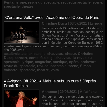
Pentamerone
,
revue du spectacle
,
revueduspectacle
,
scene
,
spectacle
,
theatre
"C'era una Volta" avec l'Académie de l'Opéra de Paris
Christine Ducq | 03/07/2021
|
Lyrique
Les artistes de l'Académie ont brillé dans un
emballant atelier de création scénique de
Simon Valastro. Simon Valastro, un artiste
milanais familier de l'Opéra de Paris depuis
son intégration au Corps de Ballet en 1989,
a patiemment gravi toutes les marches ; comme chorégraphe d'abord
dès 2008 avec...
académie
,
atelier
,
bastille
,
chauveau
,
chœur
,
Christine
Ducq
,
concert
,
conte
,
fable
,
gil chauveau
,
la revue du
spectacle
,
lyrique
,
magazine
,
musique
,
opéra
,
orchestre
,
revue du spectacle
,
revueduspectacle
,
scene
,
Simon
Valastro
,
spectacle
,
theatre
,
volta
● Avignon Off 2021 ● Mais je suis un ours ! D'après
Frank Tashlin
Annonce | 29/06/2021
|
À l'affiche
Un jour, un ours s'endort dans une caverne
pour l'hiver. Au printemps, quand il se
réveille, une usine est construite juste au-