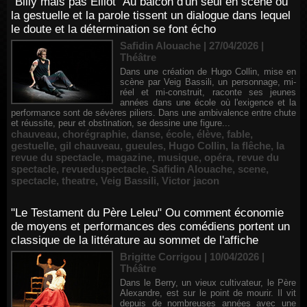
"Billy mais pas Elliot" Au balcon d'un seul en scène où
la gestuelle et la parole tissent un dialogue dans lequel
le doute et la détermination se font écho
Safidin Alouache | 27/04/2026
|
Théâtre
Dans une création de Hugo Collin, mise en
scène par Veig Bassili, un personnage, mi-
réel et mi-construit, raconte ses jeunes
années dans une école où l'exigence et la
performance sont de sévères piliers. Dans une ambivalence entre chute
et réussite, peur et obstination, se dessine une figure...
chauveau
,
chorégraphie
,
danse
,
école
,
élève
,
fable
,
gestuelle
,
gil chauveau
,
gueules
,
Hugo Collin
,
la flêche
,
la
revue du spectacle
,
magazine
,
musique
,
opéra
,
revue du
spectacle
,
revueduspectacle
,
Safidin Alouache
,
scene
,
spectacle
,
theatre
,
Veig Bassili
,
Victor jacon
"Le Testament du Père Leleu" Ou comment économie
de moyens et performances des comédiens portent un
classique de la littérature au sommet de l'affiche
Brigitte Corrigou | 10/04/2026
|
Théâtre
Dans le Berry, un vieux cultivateur, le Père
Alexandre, est sur le point de mourir. Il vit
depuis de nombreuses années avec une