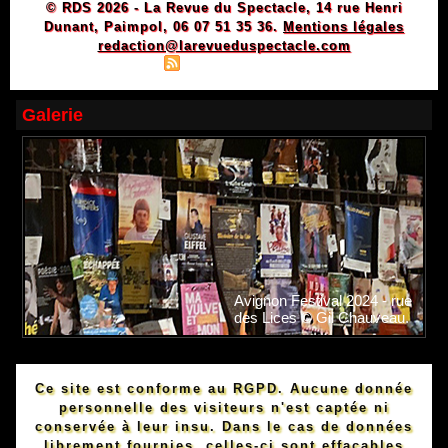
© RDS 2026 - La Revue du Spectacle, 14 rue Henri
Dunant, Paimpol, 06 07 51 35 36.
Mentions légales
redaction@larevueduspectacle.com
|
|
Plan du site
Syndication
Powered by WM
Galerie
Avignon Festival 2024 - rue
des Lices © Gil Chauveau.
Ce site est conforme au RGPD. Aucune donnée
personnelle des visiteurs n'est captée ni
conservée à leur insu. Dans le cas de données
librement fournies, celles-ci sont effaçables