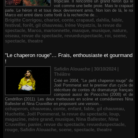
tropicale. Il rencontre un grand héron qui le
voit comme une belle proie. Mais le crapaud
parle. Le héron rit et tous deux deviennent amis. Non loin de là, le roi
Marco est entré dans cette forêt à la recherche de...
Brigitte Corrigou
,
chariot
,
conte
,
crapaud
,
dahlia
,
fable
,
festival
,
forêt
,
gil chauveau
,
Irène Voyatzis
,
la revue du
spectacle
,
Marco
,
marionnette
,
masque
,
musique
,
nature
,
oiseau
,
revue du spectacle
,
revueduspectacle
,
roi
,
scene
,
spectacle
,
theatre
"Le chaperon rouge"… Frais, enthousiaste et gourmand
!
Safidin Alouache | 30/10/2024
|
Théâtre
Créé en 2004, "Le petit chaperon rouge" de
Joël Pommerat est le premier d'un cycle de
réécriture de contes du dramaturge français
composé aussi de Pinocchio (2008) et de
Cendrillon (2011). Les deux metteuses en scène et comédiennes Nina
Ballester et Nina Cruveiller en proposent une version...
cchaperon
,
chauveau
,
conte
,
enfant
,
fable
,
gil chauveau
,
Huchette
,
Joël Pommerat
,
la revue du spectacle
,
loup
,
magazine
,
mère grand
,
musique
,
Nina Ballester
,
Nina
Cruveiller
,
panier
,
revue du spectacle
,
revueduspectacle
,
rouge
,
Safidin Alouache
,
scene
,
spectacle
,
theatre