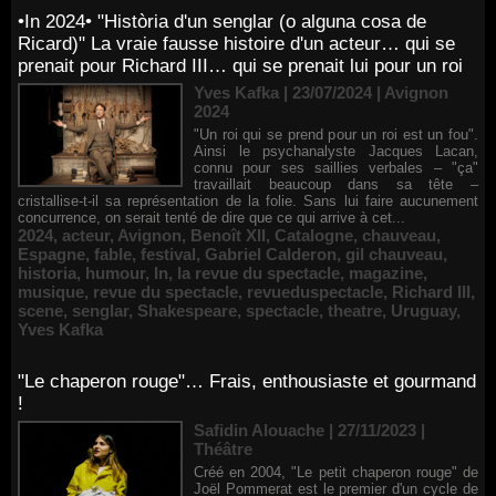
•In 2024• "Història d'un senglar (o alguna cosa de
Ricard)" La vraie fausse histoire d'un acteur… qui se
prenait pour Richard III… qui se prenait lui pour un roi
Yves Kafka | 23/07/2024
|
Avignon
2024
"Un roi qui se prend pour un roi est un fou".
Ainsi le psychanalyste Jacques Lacan,
connu pour ses saillies verbales – "ça"
travaillait beaucoup dans sa tête –
cristallise-t-il sa représentation de la folie. Sans lui faire aucunement
concurrence, on serait tenté de dire que ce qui arrive à cet...
2024
,
acteur
,
Avignon
,
Benoît XII
,
Catalogne
,
chauveau
,
Espagne
,
fable
,
festival
,
Gabriel Calderon
,
gil chauveau
,
historia
,
humour
,
In
,
la revue du spectacle
,
magazine
,
musique
,
revue du spectacle
,
revueduspectacle
,
Richard III
,
scene
,
senglar
,
Shakespeare
,
spectacle
,
theatre
,
Uruguay
,
Yves Kafka
"Le chaperon rouge"… Frais, enthousiaste et gourmand
!
Safidin Alouache | 27/11/2023
|
Théâtre
Créé en 2004, "Le petit chaperon rouge" de
Joël Pommerat est le premier d'un cycle de