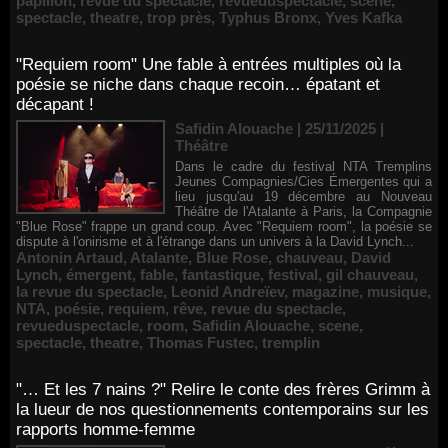
papillon
,
revue du spectacle
,
revueduspectacle
,
scene
,
spectacle
,
theatre
,
trop près
,
Typhus Bronx
,
Yves Kafka
"Requiem room" Une fable à entrées multiples où la
poésie se niche dans chaque recoin… épatant et
décapant !
Safidin Alouache | 25/11/2025
|
Théâtre
Dans le cadre du festival NTA Tremplins
Jeunes Compagnies/Cies Émergentes qui a
lieu jusqu'au 19 décembre au Nouveau
Théâtre de l'Atalante à Paris, la Compagnie
"Blue Rose" frappe un grand coup. Avec "Requiem room", la poésie se
dispute à l'onirisme et à l'étrange dans un univers à la David Lynch...
Antonin Artaud
,
Atalante
,
Blue Rose
,
chauveau
,
David
Lynch
,
émergent
,
fable
,
fantastique
,
festival
,
gil chauveau
,
la revue du spectacle
,
Leonid Andreïev
,
magazine
,
musique
,
NTA
,
poésie
,
requiem
,
rêve
,
revue du spectacle
,
revueduspectacle
,
room
,
Safidin Alouache
,
scene
,
spectacle
,
theatre
,
Thomas Fustec
,
tremplin
"… Et les 7 nains ?" Relire le conte des frères Grimm à
la lueur de nos questionnements contemporains sur les
rapports homme-femme