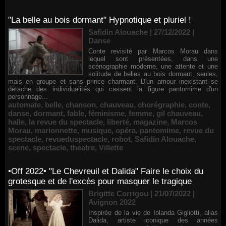
"La belle au bois dormant" Hypnotique et pluriel !
Safidin Alouache | 27/12/2022
|
Danse
Conte revisité par Marcos Morau dans
lequel sont présentées, dans une
scénographie moderne, une attente et une
solitude de belles au bois dormant, seules,
mais en groupe et sans prince charmant. D'un amour inexistant se
détache des individualités qui cassent la figure pantomime d'un
personnage...
automate
,
belle
,
chanson
,
chauveau
,
chorégraphie
,
conte
,
danse
,
dormant
,
fable
,
féminisme
,
femme
,
gil chauveau
,
halle
,
la revue du spectacle
,
liberté
,
magazine
,
Marcos
Morau
,
marionnette
,
musique
,
opéra
,
pantomime
,
revue du
spectacle
,
revueduspectacle
,
robot
,
Safidin Alouache
,
scene
,
spectacle
,
theatre
,
Villette
•Off 2022• "Le Chevreuil et Dalida" Faire le choix du
grotesque et de l'excès pour masquer le tragique
Brigitte Corrigou | 21/07/2022
|
Avignon 2022
Inspirée de la vie de Iolanda Gigliotti, alias
Dalida, artiste iconique des années