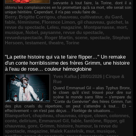
servante à tout faire, la Torine, dont il a
obtenu les complaisances en lui promettant qu'à sa mort, elle serait son
unique héritière. Cependant, il n'a pas voulu faire de...
Berry
,
Brigitte Corrigou
,
chauveau
,
cultivateur
,
du Gard
,
fable
,
féminisme
,
Florence Limon
,
gil chauveau
,
guichet
,
la
revue du spectacle
,
Leleu
,
magazine
,
Montparnasse
,
mort
,
musique
,
Nobel
,
paysanne
,
revue du spectacle
,
revueduspectacle
,
Roger Martin
,
scene
,
spectacle
,
Stephan
Hersoen
,
testament
,
theatre
,
Torine
"La petite histoire qui va te faire flipper…" Un remake
d'un conte horriblissime des frères Grimm, une histoire
à l'eau de rose… couleur hémoglobine
Yves Kafka | 28/01/2026
|
Cirque &
Rue
Quand Emmanuel Gil – alias Typhus Bronx,
le clown qu'il s'est trouvé pour dire sur
scène le monde sans filtre – s'empare du
"Conte du Genévrier" des frères Grimm, l'un
des plus cruels du répertoire, on peut s'attendre à tout… Et –
effectivement – on n'est pas déçus… Florilège de situations...
Blanquefort
,
chapiteau
,
chauveau
,
cirque
,
clown
,
colonnes
,
conte
,
delirium
,
Emmanuel Gil
,
fable
,
fantôme
,
flipper
,
gil
chauveau
,
gore
,
Grimm
,
histoire
,
humour
,
la revue du
spectacle
,
magazine
,
Malek Kastelnik
,
mur
,
musique
,