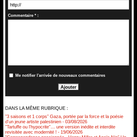
Commentaire * :
Me notifier l'arrivée de nouveaux commentaires
DANS LA MÊME RUBRIQUE :
"3 saisons et 1 corps" Gaza, portée par la force et la poésie
d'un jeune artiste palestinien
- 03/08/2026
"Tartuffe ou l'hypocrite"… une version inédite et interdite
revisitée avec modernité !
- 19/06/2026