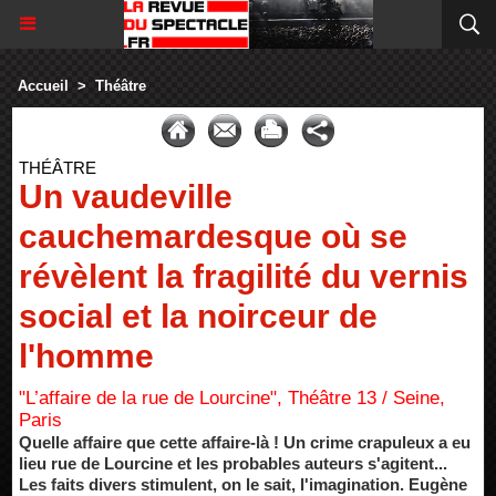
Accueil
>
Théâtre
THÉÂTRE
Un vaudeville
cauchemardesque où se
révèlent la fragilité du vernis
social et la noirceur de
l'homme
"L’affaire de la rue de Lourcine", Théâtre 13 / Seine,
Paris
Quelle affaire que cette affaire-là ! Un crime crapuleux a eu
lieu rue de Lourcine et les probables auteurs s'agitent...
Les faits divers stimulent, on le sait, l'imagination. Eugène