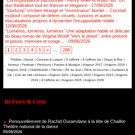
"Correspondance passionnée - Henry Miller et Anaïs Nin" Un
duo théâtralisé tout en finesse et élégance
- 17/06/2026
"Sturbzep" Un bien étrange et "monstrueux" bordel… Cocktail
explosif composé de délires visuels, sonores et autres
élucubrations propres à dynamiter l'insupportable réalité
-
12/06/2026
"Lumières, lumières, lumières" Une adaptation habile et délicate
du beau roman de Virginia Woolf "Vers le phare", entre présent
et passé, mémoire et songe…
- 09/06/2026
1
2
3
4
5
»
...
288
Théâtre
|
Danse
|
Concerts & Lyrique
|
À l'affiche
|
À l'affiche bis
|
Cirque & Rue
|
Humour
|
Festivals
|
Pitchouns
|
Paroles & Musique
|
Avignon 2017
|
Avignon 2018
|
Avignon 2019
|
CédéDévédé
|
Trib'Une
|
RV du Jour
|
Pièce du boucher
|
Coulisses &
Cie
|
Coin de l’œil
|
Archives
|
Avignon 2021
|
Avignon 2022
|
Avignon 2023
|
Avignon
2024
|
À l'affiche ter
|
Avignon 2025
|
Avignon 2026
Brèves & Com
Renouvellement de Rachid Ouramdane à la tête de Chaillot-
Théâtre national de la danse
05/08/2026
Nomination de Jérôme Montchal à la direction du Phénix,
Scène nationale de Valenciennes Métropole
22/07/2026