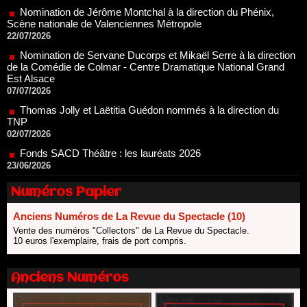
Nomination de Servane Ducorps et Mikaël Serre à la direction
de la Comédie de Colmar - Centre Dramatique National Grand
Est Alsace
07/07/2026
Thomas Jolly et Laëtitia Guédon nommés à la direction du
TNP
02/07/2026
Fonds SACD Théâtre : les lauréats 2026
23/06/2026
Dispositif ARTCENA Écrire pour le cirque, les lauréats 2026 !
20/06/2026
Le palmarès des prix SACD 2026
Numéros Papier
18/06/2026
Les 10 lauréats du Fonds Grandes Formes Théâtre 2026
Anciens Numéros de La Revue du Spectacle (10)
SACD
Vente des numéros "Collectors" de La Revue du Spectacle.
13/06/2026
10 euros l'exemplaire, frais de port compris.
Nomination de Nathalie Garraud et Olivier Saccomano à la
direction du Théâtre de Gennevilliers - CDN
Anciens Numéros
13/06/2026
Dispositif SACD Auteurs d'espaces : les lauréats 2026