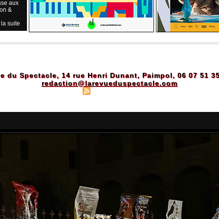
sse aux
ion &
 la suite
e du Spectacle, 14 rue Henri Dunant, Paimpol, 06 07 51 3
redaction@larevueduspectacle.com
Plan du site
|
Syndication
|
Powered by WM