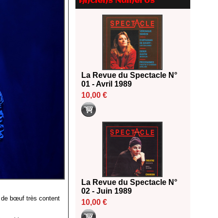
Anciens Numéros
2026
18/06/2026
Les 10 lauréats du Fonds
Grandes Formes Théâtre 2026
SACD
13/06/2026
Nomination de Nathalie
La Revue du Spectacle N°
Garraud et Olivier Saccomano à
01 - Avril 1989
la direction du Théâtre de
10,00 €
Gennevilliers - CDN
13/06/2026
Dispositif SACD Auteurs
d'espaces : les lauréats 2026
18/03/2026
La Revue du Spectacle N°
02 - Juin 1989
 de bœuf très content
10,00 €