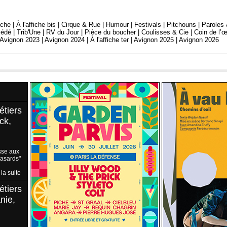
fiche
|
À l'affiche bis
|
Cirque & Rue
|
Humour
|
Festivals
|
Pitchouns
|
Paroles
édé
|
Trib'Une
|
RV du Jour
|
Pièce du boucher
|
Coulisses & Cie
|
Coin de l’œ
Avignon 2023
|
Avignon 2024
|
À l'affiche ter
|
Avignon 2025
|
Avignon 2026
étiers
ck,
sse aux
Hasards"
 la suite
étiers
nie,