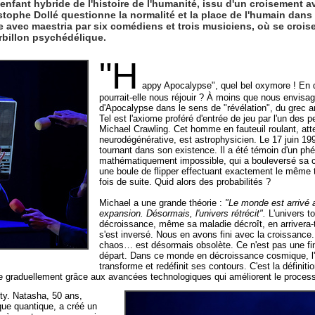
nfant hybride de l'histoire de l'humanité, issu d'un croisement a
tophe Dollé questionne la normalité et la place de l'humain dan
tée avec maestria par six comédiens et trois musiciens, où se croi
billon psychédélique.
"H
appy Apocalypse", quel bel oxymore ! En 
pourrait-elle nous réjouir ? À moins que nous envisag
d'Apocalypse dans le sens de "révélation", du grec a
Tel est l'axiome proféré d'entrée de jeu par l'un des 
Michael Crawling. Cet homme en fauteuil roulant, att
neurodégénérative, est astrophysicien. Le 17 juin 1
tournant dans son existence. Il a été témoin d'un p
mathématiquement impossible, qui a bouleversé sa 
une boule de flipper effectuant exactement le même 
fois de suite. Quid alors des probabilités ?
Michael a une grande théorie :
"Le monde est arrivé 
expansion. Désormais, l'univers rétrécit".
L'univers to
décroissance, même sa maladie décroît, en arrivera-t-
s'est inversé. Nous en avons fini avec la croissance. 
chaos… est désormais obsolète. Ce n'est pas une fi
départ. Dans ce monde en décroissance cosmique, l'
transforme et redéfinit ses contours. C'est la définit
sse graduellement grâce aux avancées technologiques qui améliorent le process
ty. Natasha, 50 ans,
ue quantique, a créé un