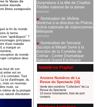
vec le Varan de
Nomination de Jérôme
s notre monde
Montchal à la direction du Phénix,
sent êtres composés
Scène nationale de Valenciennes
Métropole
22/07/2026
Nomination de Servane
quoi la fin du monde
Ducorps et Mikaël Serre à la
ions le terme
direction de la Comédie de
ncien "apokálupsis" ?
Colmar - Centre Dramatique
personnages principaux,
National Grand Est Alsace
eint d'une maladie
991 a marqué un
07/07/2026
hénomène,
Thomas Jolly et Laëtitia
conception du monde :
trajet complexe deux
Guédon nommés à la direction du
TNP
Numéros Papier
02/07/2026
au bout de son
ut entier est en
Fonds SACD Théâtre : les
il à constater. Tout
Anciens Numéros de La
lauréats 2026
La loi d'anthropie, du
Revue du Spectacle (10)
n, mais un nouveau
23/06/2026
être mute, se
Vente des numéros "Collectors" de La
Dispositif ARTCENA Écrire
Revue du Spectacle.
ion même de la protopie
10 euros l'exemplaire, frais de port
us naturel d'évolution.
pour le cirque, les lauréats 2026 !
compris.
20/06/2026
Le palmarès des prix SACD