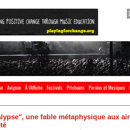
ue
Avignon
À l'Affiche
Festivals
Pitchouns
Paroles et Musiques
lypse", une fable métaphysique aux airs
té