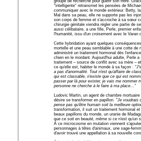
groupe de recherche pour guérir son frère. Grâc
"intelligente" retransmet les pensées de Micha
communiquer avec le monde extérieur. Betty, la
Mal dans sa peau, elle ne supporte pas les injon
son corps de femme et s'accroche à sa sœur 
chirurgie génitale viendra régler une partie de 
aussi célibataire, a une fille, Perle, premier enfa
l'humanité, issu d'un croisement avec le Varan
Cette hybridation ayant quelques conséquences
mortelle et une peau semblable à une cotte de m
administré un traitement hormonal dès l'enfance,
chien en le mordant. Aujourd'hui adulte, Perle a 
traitement – source de conflit avec sa mère – 
ce qu'elle est, habiter le monde à sa façon :
"J'
a pas d'anormalité. Tout n'est qu'affaire de class
qui est classable, n'existe que ce qui est nomma
passer par là pour exister, je vais me nommer
personne ne cherche à le faire à ma place…"
Ludovic Martin, un agent de chambre mortuaire f
désire se transformer en papillon.
"Je voudrais 
pense pas qu'être humain soit la meilleure optio
transformation, il suit un traitement hormonal et 
beaux papillons du monde, un uranie de Madagasc
que ce soit en beauté, même si ce n'est qu'un 
À ce microcosme en mutation viennent s'ajouter
personnages à têtes d'animaux, une sage-femme
d'avoir trouvé une appellation à sa nouvelle c