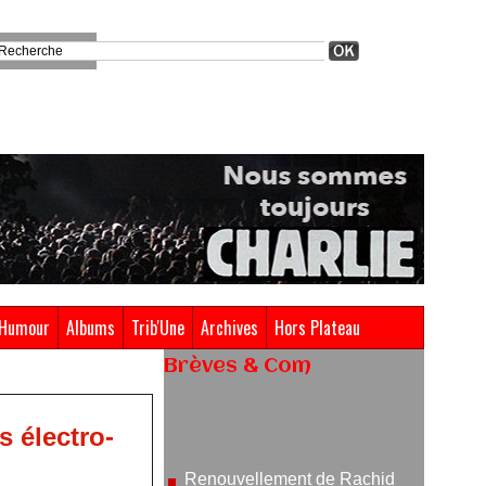
Humour
Albums
Trib'Une
Archives
Hors Plateau
Brèves & Com
Renouvellement de Rachid
Ouramdane à la tête de Chaillot-
 électro-
Théâtre national de la danse
05/08/2026