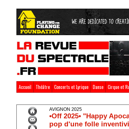
Accueil
Théâtre
Concerts et Lyrique
Danse
Cirque et R
Accueil
>
Avignon 2025
AVIGNON 2025
•Off 2025• "Happy Apoca
pop d'une folle inventivi