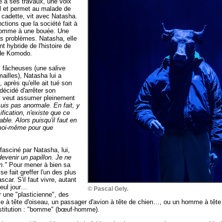
e à ses travaux, une voix
el et permet au malade de
 cadette, vit avec Natasha.
ctions que la société fait à
comme à une bouée. Une
ses problèmes. Natasha, elle
nt hybride de l'histoire de
 de Komodo.
 fâcheuses (une salive
ailles), Natasha lui a
 après qu'elle ait tué son
décidé d'arrêter son
et veut assumer pleinement
suis pas anormale. En fait, y
ification, n'existe que ce
ble. Alors puisqu'il faut en
 moi-même pour que
asciné par Natasha, lui,
devenir un papillon. Je ne
n."
Pour mener à bien sa
se fait greffer l'un des plus
ar. S'il faut vivre, autant
seul jour…
© Pascal Gely.
 une "plasticienne", des
 à tête d'oiseau, un passager d'avion à tête de chien…, ou un homme à tête
onstitution : "bomme" (bœuf-homme).