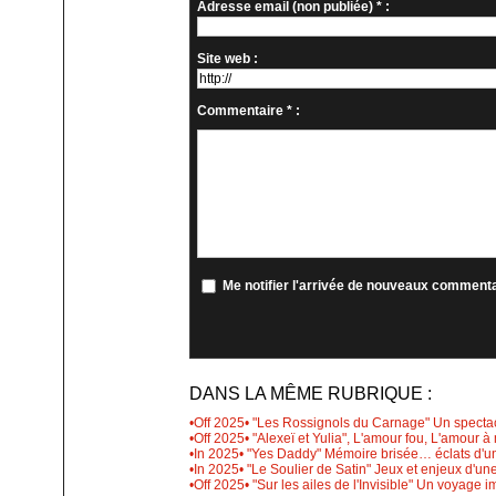
Adresse email (non publiée) * :
Site web :
Commentaire * :
Me notifier l'arrivée de nouveaux comment
DANS LA MÊME RUBRIQUE :
•Off 2025• "Les Rossignols du Carnage" Un spectacl
•Off 2025• "Alexeï et Yulia", L'amour fou, L'amour 
•In 2025• "Yes Daddy" Mémoire brisée… éclats d'u
•In 2025• "Le Soulier de Satin" Jeux et enjeux d'u
•Off 2025• "Sur les ailes de l'Invisible" Un voyage