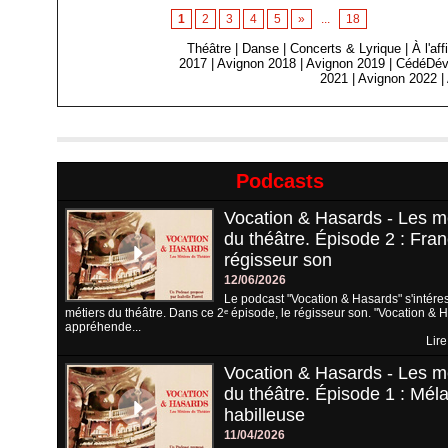
1
2
3
4
5
»
...
18
Théâtre
|
Danse
|
Concerts & Lyrique
|
À l'af
2017
|
Avignon 2018
|
Avignon 2019
|
CédéDév
2021
|
Avignon 2022
|
Podcasts
Vocation & Hasards - Les m
du théâtre. Épisode 2 : Fran
régisseur son
12/06/2026
Le podcast "Vocation & Hasards" s'intére
métiers du théâtre. Dans ce 2ᵉ épisode, le régisseur son. "Vocation & 
appréhende...
Lire
Vocation & Hasards - Les m
du théâtre. Épisode 1 : Méla
habilleuse
11/04/2026