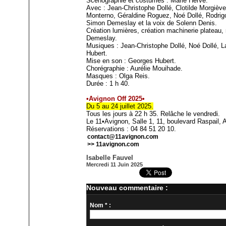
Scénographie et costumes : Marie Hervé.
Avec : Jean-Christophe Dollé, Clotilde Morgièv
Monterno, Géraldine Roguez, Noé Dollé, Rodrigo
Simon Demeslay et la voix de Solenn Denis.
Création lumières, création machinerie plateau,
Demeslay.
Musiques : Jean-Christophe Dollé, Noé Dollé, L
Hubert.
Mise en son : Georges Hubert.
Chorégraphie : Aurélie Mouihade.
Masques : Olga Reis.
Durée : 1 h 40.
•Avignon Off 2025•
Du 5 au 24 juillet 2025.
Tous les jours à 22 h 35. Relâche le vendredi.
Le 11•Avignon, Salle 1, 11, boulevard Raspail, 
Réservations : 04 84 51 20 10.
contact@11avignon.com
>> 11avignon.com
Isabelle Fauvel
Mercredi 11 Juin 2025
Nouveau commentaire :
Nom * :