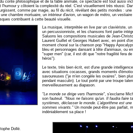
 du conte philosophique et de la fable animale, ce spectacle est tout aussi in
et l'humour y côtoient la complexité du réel. C'est visuellement très réussi. 
rgissent, comme par magie, au fil du récit, révélant des petits mondes : une 
 une chambre mortuaire, un intérieur d'avion, un wagon de métro, un vestiaire 
ues contribuent à cette beauté visuelle.
La musique, interprétée en live par un claviériste, un 
un percussionniste, et les chansons font partie intég
Saluons les compositions musicales de Jean-Christo
Laurent Guillet et Georges Hubert avec, en point d'o
moment choral sur la chanson pop "Happy Apocalyp
bleu et personnages dansant à tête d'animaux, ou enco
"super men" (car, il est dit que "notre fragilité fera 
héros").
Le texte, très bien écrit, est d'une grande intelligenc
avec situations cocasses, grands moments d'émotio
savoureuses ("je m'en congèle les ovaires", bien plu
pendant masculin). Le tout porté par une troupe tale
merveilleusement au diapason.
"Le monde se dirige vers l'harmonie"
, s'exclame Mic
son fauteuil.
"Nous ne faisons qu'un. Il faudra faire t
systèmes, déclasser le monde. L'algorithme est une
sommes vivants."
Un monde peut-être pas parfait, mai
indéniablement sa place !
tophe Dollé.