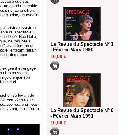
classable que ses
Dans un grand ensemble
cuisine jaune citron,
de piscine, un escalier
guitariste/bassiste et
rante du spectacle.
phe Dollé, Noé Dollé,
rgue, ce très beau
La Revue du Spectacle N° 1
se", avec femme en
- Février Mars 1990
re l'entêtant refrain
de nous des super
10,00 €
e, exigeant et engagé,
n et expressions
s rigolote que son
ntueuse et
hael en se levant de
able rase de tous les
 pensée morte et nous
s vivant, et où l'art a
La Revue du Spectacle N° 6
- Février Mars 1991
10,00 €