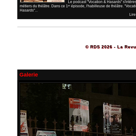
Le podcast "Vocation & Hasards" s'intére
métiers du théâtre. Dans ce 1ᵉʳ épisode, l'habilleuse de théâtre. "Vocat
Hasards"...
Lire
© RDS 2026 - La Revu
Galerie