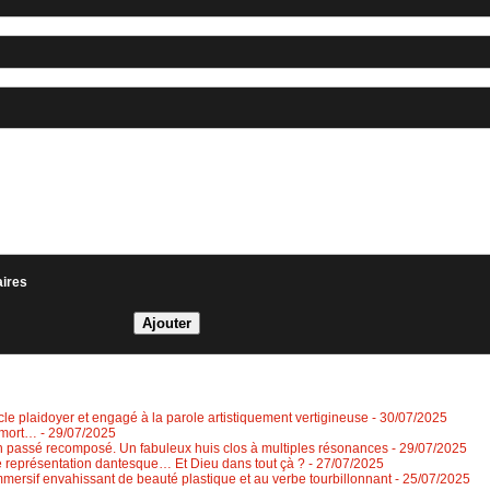
aires
e plaidoyer et engagé à la parole artistiquement vertigineuse
- 30/07/2025
à mort…
- 29/07/2025
n passé recomposé. Un fabuleux huis clos à multiples résonances
- 29/07/2025
ne représentation dantesque… Et Dieu dans tout çà ?
- 27/07/2025
 immersif envahissant de beauté plastique et au verbe tourbillonnant
- 25/07/2025