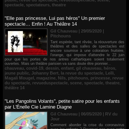
spectacle
,
spectateurs
,
theatre
"Elle pas princesse, Lui pas héros" Un premier
spectacle… Enfin ! Au Théâtre 14
Gil Chauveau | 29/05/2020
|
Pitchouns
Tant espérée, tant rêvée, la réouverture des
théâtres et des salles de spectacles est
encore soumise à une coloration fruitière,
l'orange, qui impose d'attendre le 22 juin
pour que les portes de nos antres cathartiques soient totalement
ouvertes. Mais un théâtre parisien va sans doute être pionnier...
chauveau
,
covid-19
,
dessin
,
enfant
,
gil chauveau
,
héros
,
jeune public
,
Johanny Bert
,
la revue du spectacle
,
Leïli
,
Magali Mougel
,
magazine
,
Nils
,
pitchouns
,
princesse
,
revue
du spectacle
,
revueduspectacle
,
scene
,
spectacle
,
theatre
,
théâtre 14
"Les Pangolins Volants", petite satire pour les enfants
par L'Énelle Cie Lamine Diagne
Gil Chauveau | 06/05/2020
|
RV du
Jour
Comment aborder la crise du coronavirus