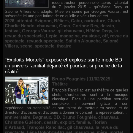
reconstruction personnelle après l'attentat
du 7 janvier 2015 – qu'Hélène Degy et
Salomé Villiers ont adapté. Mise en scène par Georges Vauraz, est
présentée ici une part intime de ce qu'elle a vécu lors de cet...
2026
,
attentat
,
Avignon
,
Béliers
,
Cabu
,
caricature
,
Charb
,
Charlie Hebdo
,
chauveau
,
Coco
,
Corinne Rey
,
dessin
,
festival
,
Georges Vauraz
,
gil chauveau
,
Hélène Degy
,
la
revue du spectacle
,
Lepic
,
magazine
,
musique
,
off
,
revue du
spectacle
,
revueduspectacle
,
Safidin Alouache
,
Salomé
Villers
,
scene
,
spectacle
,
theatre
"Exploits Mortels" expose et explose sur le mode BD
un univers familial déjanté et pourtant si proche de la
réalité
Bruno Fougniès | 11/02/2025
|
Théâtre
François Rancillac est au théâtre ce que les
chefs d'orchestres sont à la musique
classique. Face à une partition textuelle
complexe, il parvient grâce à son
expérience, sa sensibilité et son talent de metteur en scène et de
directeur d'actrices et d'acteurs à donner le concert, la représentation...
anniversaire
,
Bagneux
,
BD
,
Bruno Fougniès
,
chauveau
,
Christine Guênon
,
dessin
,
exploit
,
famille
,
Florian
d'Arbaud
,
François Rancillac
,
gil chauveau
,
la revue du
spectacle
,
Léna Bokobza-Brunet
,
magazine
,
mère
,
mortel
,