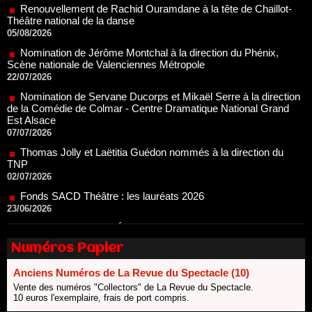
Nomination de Jérôme Montchal à la direction du Phénix,
Scène nationale de Valenciennes Métropole
22/07/2026
Nomination de Servane Ducorps et Mikaël Serre à la direction
de la Comédie de Colmar - Centre Dramatique National Grand
Est Alsace
07/07/2026
Thomas Jolly et Laëtitia Guédon nommés à la direction du
TNP
02/07/2026
Fonds SACD Théâtre : les lauréats 2026
23/06/2026
Dispositif ARTCENA Écrire pour le cirque, les lauréats 2026 !
20/06/2026
Le palmarès des prix SACD 2026
18/06/2026
Numéros Papier
Les 10 lauréats du Fonds Grandes Formes Théâtre 2026
SACD
Anciens Numéros de La Revue du Spectacle (10)
13/06/2026
Vente des numéros "Collectors" de La Revue du Spectacle.
10 euros l'exemplaire, frais de port compris.
Nomination de Nathalie Garraud et Olivier Saccomano à la
direction du Théâtre de Gennevilliers - CDN