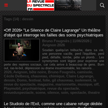
Tags (14) : dessin
•Off 2026• "Le Silence de Claire Lagrange" Un théâtre
d'objet qui interroge les failles des soins psychiatriques
Bruno Fougniès | 11/06/2026
|
Avignon 2026
Soudain quelqu'un trébuche, dans sa vie,
une personne vacille, perd l'équilibre, perd
pied, défaille, tombe, pète un plomb… Les
synonymes sont légion pour exprimer une
perte des repères sociaux, car cela arrive à beaucoup de gens. Burn
out, ras-le-bol, dépression ou drame insurmontable, les raisons...
2026
,
Avignon
,
bête noire
,
Bruno Fougniès
,
camisole
,
Cécile Delbecq
,
chauveau
,
chimique
,
Claire Lagrange
,
dessin
,
Doms
,
festival
,
folie
,
gil chauveau
,
isolement
,
la
revue du spectacle
,
magazine
,
marionnette
,
musique
,
off
,
Playmobil
,
psychiatrique
,
revue du spectacle
,
revueduspectacle
,
scene
,
silence
,
soin
,
spectacle
,
theatre
Le Studiolo de l'Exil, comme une cabane refuge dédiée