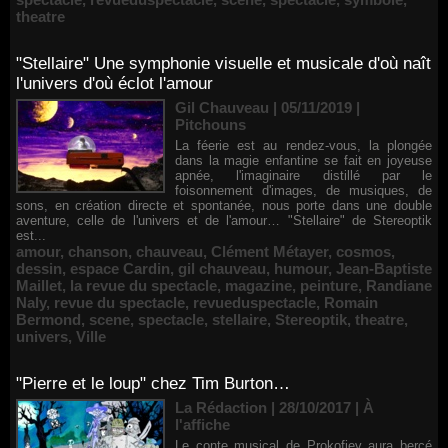
theatre
"Stellaire" Une symphonie visuelle et musicale d'où naît
l'univers d'où éclot l'amour
Gil Chauveau | 05/11/2019
|
Pitchouns
La féerie est au rendez-vous, la plongée
dans la magie enfantine se fait en joyeuse
apnée, l'imaginaire distillé par le
foisonnement d'images, de musiques, de
sons, en création directe et spontanée, nous porte dans une double
aventure, celle de l'univers et de l'amour… "Stellaire" de Stereoptik
est...
amour
,
chanson
,
chauveau
,
Clément Métayer
,
cosmos
,
dessin
,
espace Cardin
,
gil chauveau
,
humour
,
Jean-Baptiste
Maillet
,
la revue du spectacle
,
magazine
,
peinture
,
Randiane
Naly
,
revue du spectacle
,
revueduspectacle
,
Romain
Bermond
,
scene
,
spectacle
,
stellaire
,
Stereoptik
,
theatre
,
univers
,
Ville
"Pierre et le loup" chez Tim Burton…
La Rédaction | 28/10/2017
|
À
l'affiche
Le conte musical de Prokofiev aura bercé