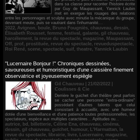
dans sa classe pour raconter l'histoire écrite
par Guy de Maupassant, Yannick Laubin
met en exergue les rouages des relations
entre les personnages et sculpte avec minutie la mécanique du groupe,
devenant meute, puis se vautrant dans l'inhumanité....
2022
,
Avignon
,
boule
,
Bruno Fougniès
,
chauveau
,
dessin
,
Élisabeth Rousset
,
femme
,
festival
,
galante
,
gil chauveau
,
harcélement
,
la revue du spectacle
,
magazine
,
Maupassant
,
Off
,
prof
,
prostituée
,
revue du spectacle
,
revueduspectacle
,
Roi René
,
scene
,
spectacle
,
suif
,
theatre
,
Yannick Laubin
"Lucernaire Bonjour !" Chroniques dessinées,
savoureuses et humoristiques d'une caissière finement
observatrice et joyeusement espiègle
Gil Chauveau | 21/02/2022
|
Coulisses & Cie
Derrière le guichet d'un théâtre peut parfois
se cacher une personne "extra-ordinaire"
possédant d'autres talents que celui
consistant à accueillir, avec une humeur
dotée d'une bienveillance et d'une patience toutes professionnelles, les
spectateurs, espèce aux multiples caractères… Aptitudes ou...
autrice
,
bd
,
billetterie
,
Céline Ena
,
chauveau
,
cinéma
,
dessin
,
gil chauveau
,
guichet
,
humour
,
L'Harmattan
,
la
revue du spectacle
,
librairie
,
livre
,
Lucernaire
,
magazine
,
public
,
revue du spectacle
,
revueduspectacle
,
scene
,