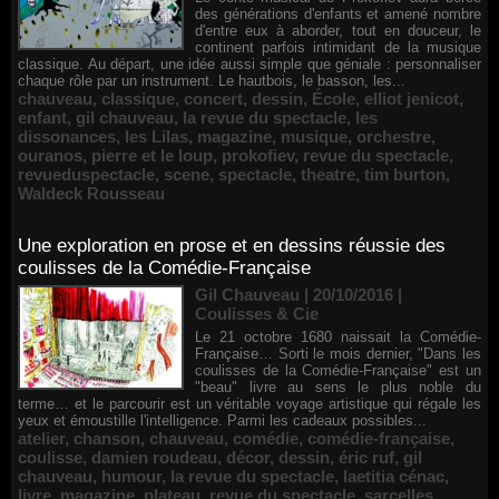
des générations d'enfants et amené nombre
d'entre eux à aborder, tout en douceur, le
continent parfois intimidant de la musique
classique. Au départ, une idée aussi simple que géniale : personnaliser
chaque rôle par un instrument. Le hautbois, le basson, les...
chauveau
,
classique
,
concert
,
dessin
,
École
,
elliot jenicot
,
enfant
,
gil chauveau
,
la revue du spectacle
,
les
dissonances
,
les Lilas
,
magazine
,
musique
,
orchestre
,
ouranos
,
pierre et le loup
,
prokofiev
,
revue du spectacle
,
revueduspectacle
,
scene
,
spectacle
,
theatre
,
tim burton
,
Waldeck Rousseau
Une exploration en prose et en dessins réussie des
coulisses de la Comédie-Française
Gil Chauveau | 20/10/2016
|
Coulisses & Cie
Le 21 octobre 1680 naissait la Comédie-
Française… Sorti le mois dernier, "Dans les
coulisses de la Comédie-Française" est un
"beau" livre au sens le plus noble du
terme… et le parcourir est un véritable voyage artistique qui régale les
yeux et émoustille l'intelligence. Parmi les cadeaux possibles...
atelier
,
chanson
,
chauveau
,
comédie
,
comédie-française
,
coulisse
,
damien roudeau
,
décor
,
dessin
,
éric ruf
,
gil
chauveau
,
humour
,
la revue du spectacle
,
laetitia cénac
,
livre
,
magazine
,
plateau
,
revue du spectacle
,
sarcelles
,