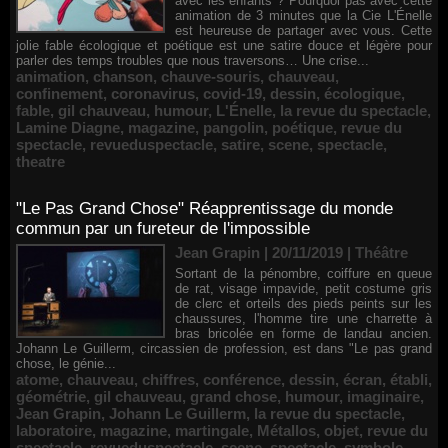
avec les enfants ? Pourquoi pas avec cette
animation de 3 minutes que la Cie L'Énelle
est heureuse de partager avec vous. Cette
jolie fable écologique et poétique est une satire douce et légère pour
parler des temps troubles que nous traversons… Une crise...
animation
,
chanson
,
chauve-souris
,
chauveau
,
confinement
,
coronavirus
,
covid-19
,
dessin
,
écologique
,
fable
,
gil chauveau
,
humour
,
L'Énelle
,
la revue du spectacle
,
Lamine Diagne
,
magazine
,
pangolin
,
poétique
,
revue du
spectacle
,
revueduspectacle
,
satire
,
scene
,
spectacle
,
theatre
"Le Pas Grand Chose" Réapprentissage du monde
commun par un fureteur de l'impossible
Jean Grapin | 20/11/2019
|
Théâtre
Sortant de la pénombre, coiffure en queue
de rat, visage impavide, petit costume gris
de clerc et orteils des pieds peints sur les
chaussures, l'homme tire une charrette à
bras bricolée en forme de landau ancien.
Johann Le Guillerm, circassien de profession, est dans "Le pas grand
chose, le génie...
atome
,
chauveau
,
chiffres
,
conférence
,
dessin
,
écran
,
établi
,
géométrie
,
gil chauveau
,
grand chose
,
humour
,
imaginaire
,
Jean Grapin
,
Johann Le Guillerm
,
la revue du spectacle
,
laboratoire
,
magazine
,
martingale
,
Métallos
,
objet
,
revue du
spectacle
,
revueduspectacle
,
scene
,
spectacle
,
symbole
,