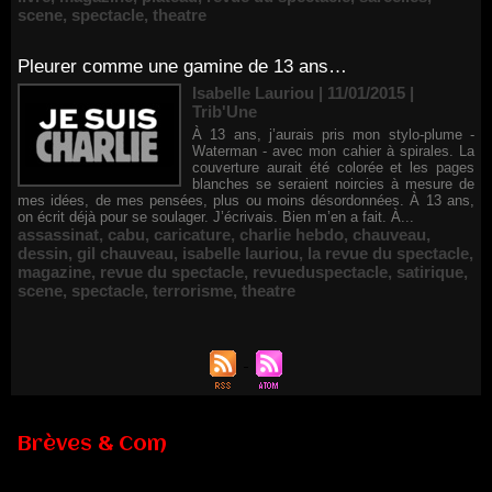
scene
,
spectacle
,
theatre
Pleurer comme une gamine de 13 ans…
Isabelle Lauriou | 11/01/2015
|
Trib'Une
À 13 ans, j’aurais pris mon stylo-plume -
Waterman - avec mon cahier à spirales. La
couverture aurait été colorée et les pages
blanches se seraient noircies à mesure de
mes idées, de mes pensées, plus ou moins désordonnées. À 13 ans,
on écrit déjà pour se soulager. J’écrivais. Bien m’en a fait. À...
assassinat
,
cabu
,
caricature
,
charlie hebdo
,
chauveau
,
dessin
,
gil chauveau
,
isabelle lauriou
,
la revue du spectacle
,
magazine
,
revue du spectacle
,
revueduspectacle
,
satirique
,
scene
,
spectacle
,
terrorisme
,
theatre
Brèves & Com
Renouvellement de Rachid Ouramdane à la tête de Chaillot-
Théâtre national de la danse
05/08/2026