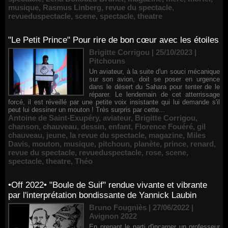
musique
,
Rasmus Linberg
,
revue du spectacle
,
revueduspectacle
,
scene
,
spectacle
,
theatre
"Le Petit Prince" Pour rire de bon cœur avec les étoiles
Brigitte Corrigou | 25/10/2023
|
Pitchouns
Un aviateur, à la suite d'un souci mécanique
sur son avion, doit se poser en urgence
dans le désert du Sahara pour tenter de le
réparer. Le lendemain de cet atterrissage
forcé, il est réveillé par une petite voix insistante qui lui demande s'il
peut lui dessiner un mouton ! Très surpris par cette...
Antoine de Saint-Exupéry
,
aviateur
,
Brigitte Corrigou
,
chanson
,
chauveau
,
dessin
,
enfant
,
Florence Fouéré
,
gil
chauveau
,
jeune
,
la revue du spectacle
,
magazine
,
Miles
Davis
,
mouton
,
musique
,
pitchoun
,
planète
,
prince
,
renard
,
revue du spectacle
,
revueduspectacle
,
rose
,
scene
,
spectacle
,
theatre
,
Théo
•Off 2022• "Boule de Suif" rendue vivante et vibrante
par l'interprétation bondissante de Yannick Laubin
Bruno Fougniès | 27/06/2022
|
Avignon 2022
En prenant le parti d'incarner un professeur