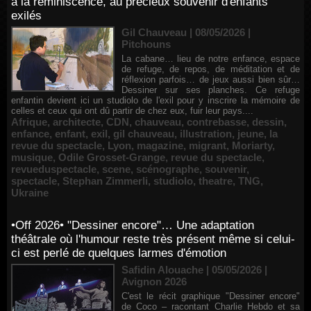
à la réminiscence, au précieux souvenir d'enfants
exilés
Gil Chauveau | 08/05/2026
|
Pitchouns
La cabane… lieu de notre enfance, espace
de refuge, de repos, de méditation et de
réflexion parfois… de jeux aussi bien sûr…
Dessiner sur ses planches. Ce refuge
enfantin devient ici un studiolo de l'exil pour y inscrire la mémoire de
celles et ceux qui ont dû partir de chez eux, fuir leur pays....
Afrique
,
architecte
,
CDN
,
chauveau
,
contrebasse
,
dessin
,
enfance
,
enfant
,
exil
,
gil chauveau
,
illustration
,
jeune
,
la
revue du spectacle
,
Lyon
,
magazine
,
migrant
,
Moriarty
,
musique
,
Odile Grosset-Grange
,
revue du spectacle
,
revueduspectacle
,
scene
,
scénographe
,
souvenir
,
spectacle
,
Stephan Zimmerli
,
studiolo
,
theatre
,
TNG
,
Ukraine
•Off 2026• "Dessiner encore"… Une adaptation
théâtrale où l'humour reste très présent même si celui-
ci est perlé de quelques larmes d'émotion
Safidin Alouache | 05/05/2026
|
Avignon 2026
C'est le récit graphique "Dessiner encore"
de Coco – racontant Charlie Hebdo et sa