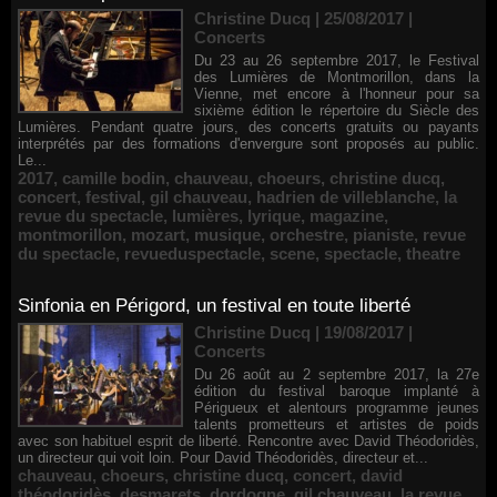
Christine Ducq | 25/08/2017
|
Concerts
Du 23 au 26 septembre 2017, le Festival
des Lumières de Montmorillon, dans la
Vienne, met encore à l'honneur pour sa
sixième édition le répertoire du Siècle des
Lumières. Pendant quatre jours, des concerts gratuits ou payants
interprétés par des formations d'envergure sont proposés au public.
Le...
2017
,
camille bodin
,
chauveau
,
choeurs
,
christine ducq
,
concert
,
festival
,
gil chauveau
,
hadrien de villeblanche
,
la
revue du spectacle
,
lumières
,
lyrique
,
magazine
,
montmorillon
,
mozart
,
musique
,
orchestre
,
pianiste
,
revue
du spectacle
,
revueduspectacle
,
scene
,
spectacle
,
theatre
Sinfonia en Périgord, un festival en toute liberté
Christine Ducq | 19/08/2017
|
Concerts
Du 26 août au 2 septembre 2017, la 27e
édition du festival baroque implanté à
Périgueux et alentours programme jeunes
talents prometteurs et artistes de poids
avec son habituel esprit de liberté. Rencontre avec David Théodoridès,
un directeur qui voit loin. Pour David Théodoridès, directeur et...
chauveau
,
choeurs
,
christine ducq
,
concert
,
david
théodoridès
,
desmarets
,
dordogne
,
gil chauveau
,
la revue