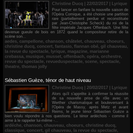
Christine Ducq | 22/02/2017
|
Lyrique
Pour lancer en fanfare la nouvelle saison de
l'Opéra Comique, a été choisie une partition
rare (partiellement perdue et reconstituée
par Jean-Christophe Scheck) du roi de la
fête impériale Jacques Offenbach. Une fête
devenue gueule de bois en 1872 quand le compositeur retire de la
scène son...
aedes
,
campellone
,
chanson
,
châtelet
,
chauveau
,
choeurs
,
christine ducq
,
concert
,
fantasio
,
flannan obé
,
gil chauveau
,
la revue du spectacle
,
lyrique
,
magazine
,
marianne
crebassa
,
musique
,
musset
,
offenbach
,
opéra
,
orchestre
,
revue du spectacle
,
revueduspectacle
,
scene
,
spectacle
,
theatre
,
thomas jolly
Sébastien Guèze, ténor de haut niveau
Christine Ducq | 20/02/2017
|
Lyrique
Alors qu'il s'apprête à confirmer la réussite
de sa nouvelle prise de rôle avec un
Werther charismatique et bouleversant à
l'Opéra de Massy, après Metz et avant
Reims, le jeune ténor Sébastien Guèze a
bien voulu répondre à nos questions. Le ténor ardéchois - comme il
aime à le rappeler lui-même -...
ardéche
,
chanson
,
chauveau
,
choeurs
,
christine ducq
,
classique
,
concert
,
gil chauveau
,
la revue du spectacle
,