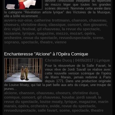
devenir l'irrésistible interprète du répertoire
de mezzo léger que toutes les grandes
scènes désirent. Nommée cette année dans
la catégorie "Révélation artiste lyrique" des Victoires de la Musique,
elle a brillé récemment...
auvers-sur-oise
,
catherine trottmann
,
chanson
,
chauveau
,
choeurs
,
christine ducq
,
classique
,
concert
,
don giovanni
,
éric vigié
,
festival
,
gil chauveau
,
la revue du spectacle
,
lausanne
,
lyrique
,
magazine
,
mezzo
,
mozart
,
opéra
,
orchestre
,
revue du spectacle
,
revueduspectacle
,
scene
,
soprano
,
spectacle
,
theatre
,
vienne
Enchanteresse "Alcione" à l'Opéra Comique
Christine Ducq | 04/05/2017
|
Lyrique
Pour la réouverture de la Salle Favart, le
vieux rêve de Jordi Savall se réalise avec
cette nouvelle version scénique de l'opéra
de Marin Marais, jamais redonné à Paris
depuis 1771. Dans une production originale
de Louise Moaty, qui fait la part belle aux arts du cirque, une troupe de
jeunes...
alcione
,
chanson
,
chauveau
,
choeurs
,
christine ducq
,
comique
,
concert
,
gil chauveau
,
houdar
,
jordi savall
,
la
revue du spectacle
,
louise moaty
,
lyrique
,
magazine
,
marin
marais
,
opéra
,
orchestre
,
ovide
,
revue du spectacle
,
revueduspectacle
,
salle favart
,
scene
,
spectacle
,
theatre