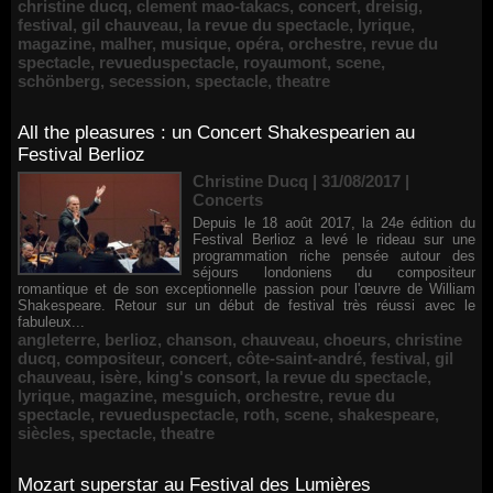
christine ducq
,
clement mao-takacs
,
concert
,
dreisig
,
festival
,
gil chauveau
,
la revue du spectacle
,
lyrique
,
magazine
,
malher
,
musique
,
opéra
,
orchestre
,
revue du
spectacle
,
revueduspectacle
,
royaumont
,
scene
,
schönberg
,
secession
,
spectacle
,
theatre
All the pleasures : un Concert Shakespearien au
Festival Berlioz
Christine Ducq | 31/08/2017
|
Concerts
Depuis le 18 août 2017, la 24e édition du
Festival Berlioz a levé le rideau sur une
programmation riche pensée autour des
séjours londoniens du compositeur
romantique et de son exceptionnelle passion pour l'œuvre de William
Shakespeare. Retour sur un début de festival très réussi avec le
fabuleux...
angleterre
,
berlioz
,
chanson
,
chauveau
,
choeurs
,
christine
ducq
,
compositeur
,
concert
,
côte-saint-andré
,
festival
,
gil
chauveau
,
isère
,
king's consort
,
la revue du spectacle
,
lyrique
,
magazine
,
mesguich
,
orchestre
,
revue du
spectacle
,
revueduspectacle
,
roth
,
scene
,
shakespeare
,
siècles
,
spectacle
,
theatre
Mozart superstar au Festival des Lumières