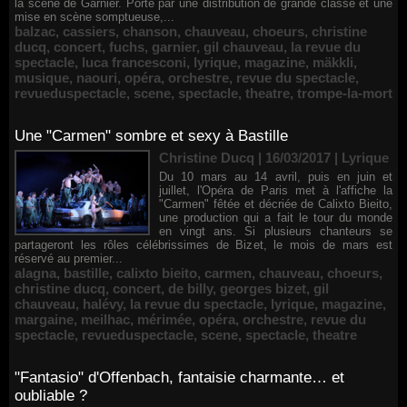
la scène de Garnier. Porté par une distribution de grande classe et une
mise en scène somptueuse,...
balzac
,
cassiers
,
chanson
,
chauveau
,
choeurs
,
christine
ducq
,
concert
,
fuchs
,
garnier
,
gil chauveau
,
la revue du
spectacle
,
luca francesconi
,
lyrique
,
magazine
,
mäkkli
,
musique
,
naouri
,
opéra
,
orchestre
,
revue du spectacle
,
revueduspectacle
,
scene
,
spectacle
,
theatre
,
trompe-la-mort
Une "Carmen" sombre et sexy à Bastille
Christine Ducq | 16/03/2017
|
Lyrique
Du 10 mars au 14 avril, puis en juin et
juillet, l'Opéra de Paris met à l'affiche la
"Carmen" fêtée et décriée de Calixto Bieito,
une production qui a fait le tour du monde
en vingt ans. Si plusieurs chanteurs se
partageront les rôles célébrissimes de Bizet, le mois de mars est
réservé au premier...
alagna
,
bastille
,
calixto bieito
,
carmen
,
chauveau
,
choeurs
,
christine ducq
,
concert
,
de billy
,
georges bizet
,
gil
chauveau
,
halévy
,
la revue du spectacle
,
lyrique
,
magazine
,
margaine
,
meilhac
,
mérimée
,
opéra
,
orchestre
,
revue du
spectacle
,
revueduspectacle
,
scene
,
spectacle
,
theatre
"Fantasio" d'Offenbach, fantaisie charmante… et
oubliable ?