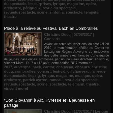
du spectacle
,
les surprises
,
lyrique
,
magazine
,
opéra
,
orchestre
,
périgueux
,
revue du spectacle
,
revueduspectacle
,
scene
,
sinfonia
,
spectacle
,
tempête
,
theatre
Place à la relève au Festival Bach en Combrailles
Christine Ducq | 03/08/2017
|
Concerts
Avant de fêter les vingt ans du festival en
2019, la manifestation dédiée au Cantor de
Leipzig en Région Auvergne se renouvelle
dès cette année avec l'arrivée d'une équipe
de jeunes passionnés emmenée par un nouveau directeur artistique,
Vincent Morel. Du 7 au 12 août, cette édition 2017 mettra en...
2017
,
auvergne
,
bach
,
cantor
,
chauveau
,
choeurs
,
christine
ducq
,
combrailles
,
concert
,
festival
,
gil chauveau
,
la revue
du spectacle
,
liepzig
,
lyrique
,
magazine
,
musique
,
opéra
,
orchestre
,
patrick ayrton
,
rameau
,
revue du spectacle
,
revueduspectacle
,
scene
,
spectacle
,
telemann
,
theatre
,
vincent morel
"Don Giovanni" à Aix, l'ivresse et la jeunesse en
partage
Christine Ducq | 12/07/2017
|
Lyrique