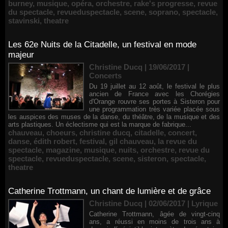
burney
,
musique
,
opéra
,
orchestre
,
rake's progresse
,
revue
du spectacle
,
revueduspectacle
,
scene
,
soprano
,
spectacle
,
stavinski
,
theatre
Les 62e Nuits de la Citadelle, un festival en mode
majeur
Christine Ducq | 19/06/2017
|
Concerts
Du 19 juillet au 12 août, le festival le plus
ancien de France avec les Chorégies
d'Orange rouvre ses portes à Sisteron pour
une programmation très variée placée sous
les auspices des muses de la danse, du théâtre, de la musique et des
arts plastiques. Un éclectisme qui est la marque de fabrique...
chauveau
,
choeurs
,
christine ducq
,
citadelle
,
concert
,
danse
,
édith robert
,
festival
,
gil chauveau
,
la revue du
spectacle
,
magazine
,
musique
,
nuits
,
orchestre
,
revue du
spectacle
,
revueduspectacle
,
scene
,
sisteron
,
spectacle
,
theatre
Catherine Trottmann, un chant de lumière et de grâce
Christine Ducq | 02/06/2017
|
Lyrique
Catherine Trottmann, âgée de vingt-cinq
ans, a réussi en moins de trois ans à