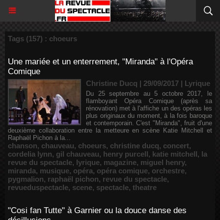
Tags (157) : choeurs
Une mariée et un enterrement, "Miranda" à l'Opéra
Comique
Christine Ducq | 29/09/2017
|
Lyrique
Du 25 septembre au 5 octobre 2017, le
flamboyant Opéra Comique (après sa
rénovation) met à l'affiche un des opéras les
plus originaux du moment, à la fois baroque
et contemporain. C'est "Miranda", fruit d'une
deuxième collaboration entre la metteure en scène Katie Mitchell et
Raphaël Pichon à la...
chanson
,
chauveau
,
choeurs
,
christine ducq
,
concert
,
cordelia lynn
,
gil chauveau
,
henry purcell
,
katie mitchell
,
la
revue du spectacle
,
lyrique
,
magazine
,
miguel henry
,
miranda
,
musique
,
opéra
,
opéra comique
,
orchestre
,
pygmalion
,
raphaël pichon
,
revue du spectacle
,
revueduspectacle
,
scene
,
spectacle
,
theatre
"Cosi fan Tutte" à Garnier ou la douce danse des