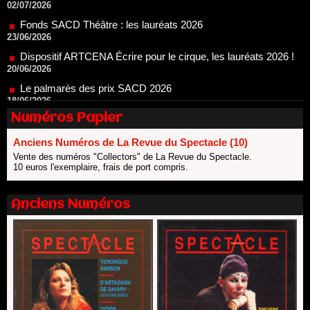
Dispositif ARTCENA Écrire pour le cirque, les lauréats 2026 !
20/06/2026
Le palmarès des prix SACD 2026
18/06/2026
Les 10 lauréats du Fonds Grandes Formes Théâtre 2026
SACD
13/06/2026
Numéros Papier
Nomination de Nathalie Garraud et Olivier Saccomano à la
direction du Théâtre de Gennevilliers - CDN
Anciens Numéros de La Revue du Spectacle (10)
13/06/2026
Vente des numéros "Collectors" de La Revue du Spectacle.
Dispositif SACD Auteurs d'espaces : les lauréats 2026
10 euros l'exemplaire, frais de port compris.
18/03/2026
Anciens Numéros