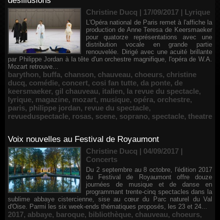
désillusions
Christine Ducq | 17/09/2017
|
Lyrique
L'Opéra national de Paris remet à l'affiche la
production de Anne Teresa de Keersmaeker
pour quatorze représentations avec une
distribution vocale en grande partie
renouvelée. Dirigé avec une acuité brillante
par Philippe Jordan à la tête d'un orchestre magnifique, l'opéra de W.A.
Mozart retrouve...
barython
,
buffa
,
chanson
,
chauveau
,
choeurs
,
christine
ducq
,
comédie
,
concert
,
cosi fan tutte
,
da ponte
,
de
keersmaeker
,
gil chauveau
,
italien
,
la revue du spectacle
,
lyrique
,
magazine
,
mozart
,
musique
,
opéra
,
orchestre
,
paris
,
philippe jordan
,
revue du spectacle
,
revueduspectacle
,
rosas
,
scene
,
soprano
,
spectacle
,
theatre
Voix nouvelles au Festival de Royaumont
Christine Ducq | 04/09/2017
|
Concerts
Du 2 septembre au 8 octobre, l'édition 2017
du Festival de Royaumont offre douze
journées de musique et de danse en
programmant trente-cinq spectacles dans la
sublime abbaye cistercienne, sise au cœur du Parc naturel du Val
d'Oise. Parmi les six week-ends thématiques proposés, les 23 et 24...
2017
,
abbaye
,
baroque
,
bibliothèque
,
chauveau
,
choeurs
,