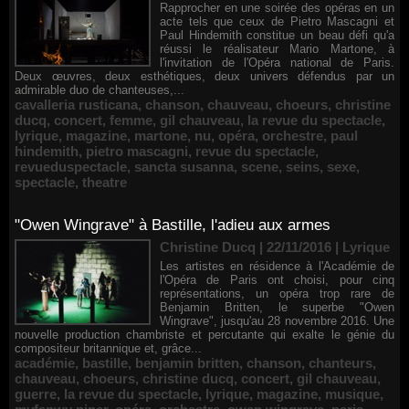
Rapprocher en une soirée des opéras en un
acte tels que ceux de Pietro Mascagni et
Paul Hindemith constitue un beau défi qu'a
réussi le réalisateur Mario Martone, à
l'invitation de l'Opéra national de Paris.
Deux œuvres, deux esthétiques, deux univers défendus par un
admirable duo de chanteuses,...
cavalleria rusticana
,
chanson
,
chauveau
,
choeurs
,
christine
ducq
,
concert
,
femme
,
gil chauveau
,
la revue du spectacle
,
lyrique
,
magazine
,
martone
,
nu
,
opéra
,
orchestre
,
paul
hindemith
,
pietro mascagni
,
revue du spectacle
,
revueduspectacle
,
sancta susanna
,
scene
,
seins
,
sexe
,
spectacle
,
theatre
"Owen Wingrave" à Bastille, l'adieu aux armes
Christine Ducq | 22/11/2016
|
Lyrique
Les artistes en résidence à l'Académie de
l'Opéra de Paris ont choisi, pour cinq
représentations, un opéra trop rare de
Benjamin Britten, le superbe "Owen
Wingrave", jusqu'au 28 novembre 2016. Une
nouvelle production chambriste et percutante qui exalte le génie du
compositeur britannique et, grâce...
académie
,
bastille
,
benjamin britten
,
chanson
,
chanteurs
,
chauveau
,
choeurs
,
christine ducq
,
concert
,
gil chauveau
,
guerre
,
la revue du spectacle
,
lyrique
,
magazine
,
musique
,