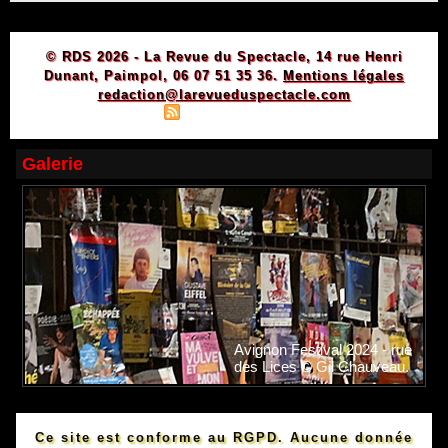
© RDS 2026 - La Revue du Spectacle, 14 rue Henri
Dunant, Paimpol, 06 07 51 35 36.
Mentions légales
redaction@larevueduspectacle.com
|
|
Plan du site
Syndication
Powered by WM
Galerie
Avignon Festival 2024 - rue
des Lices © Gil Chauveau.
Ce site est conforme au RGPD. Aucune donnée