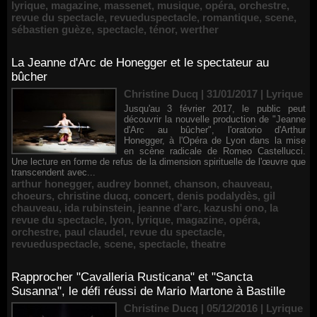
lyrique
,
magazine
,
massenet
,
musique
,
opéra
,
orchestre
,
revue du spectacle
,
revueduspectacle
,
romantique
,
scene
,
sébastien guèze
,
spectacle
,
ténor
,
werther
La Jeanne d'Arc de Honegger et le spectateur au
bûcher
Christine Ducq | 31/01/2017
|
Lyrique
Jusqu'au 3 février 2017, le public peut
découvrir la nouvelle production de "Jeanne
d'Arc au bûcher", l'oratorio d'Arthur
Honegger, à l'Opéra de Lyon dans la mise
en scène radicale de Romeo Castellucci.
Une lecture en forme de refus de la dimension spirituelle de l'œuvre que
transcendent avec...
arthur honegger
,
audrey bonnet
,
chanson
,
chauveau
,
choeurs
,
christine ducq
,
concert
,
denis podalydès
,
gil
chauveau
,
ida rubinstein
,
jeanne d'arc
,
kazushi ono
,
la
revue du spectacle
,
lyon
,
lyrique
,
magazine
,
opéra
,
orchestre
,
paul claudel
,
revue du spectacle
,
revueduspectacle
,
scene
,
spectacle
,
theatre
Rapprocher "Cavalleria Rusticana" et "Sancta
Susanna", le défi réussi de Mario Martone à Bastille
Christine Ducq | 05/12/2016
|
Lyrique