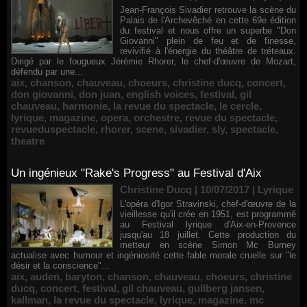
Jean-François Sivadier retrouve la scène du
Palais de l'Archevêché en cette 69e édition
du festival et nous offre un superbe "Don
Giovanni" plein de feu et de finesse,
revivifié à l'énergie du théâtre de tréteaux.
Dirigé par le fougueux Jérémie Rhorer, le chef-d'œuvre de Mozart,
défendu par une...
aix
,
chanson
,
chauveau
,
choeurs
,
christine ducq
,
concert
,
don giovanni
,
don juan
,
english voices
,
festival
,
gil
chauveau
,
harmonie
,
la revue du spectacle
,
le cercle
,
lyrique
,
magazine
,
opera
,
orchestre
,
revue du spectacle
,
revueduspectacle
,
rhorer
,
scene
,
sivadier
,
sly
,
spectacle
,
theatre
Un ingénieux "Rake's Progress" au Festival d'Aix
Christine Ducq | 10/07/2017
|
Lyrique
L'opéra d'Igor Stravinski, chef-d'œuvre de la
vieillesse qu'il crée en 1951, est programmé
au Festival lyrique d'Aix-en-Provence
jusqu'au 18 juillet. Cette production du
metteur en scène Simon Mc Burney
actualise avec humour et ingéniosité cette fable morale cruelle sur "le
désir et la conscience"...
aix
,
auden
,
baryton
,
chanson
,
chauveau
,
choeurs
,
christine
ducq
,
concert
,
festival
,
gil chauveau
,
gullberg jansen
,
kallman
,
la revue du spectacle
,
lyrique
,
magazine
,
mc