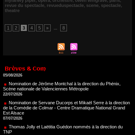
myfanwy piper
,
opéra
,
orchestre
,
owen wingrave
,
paris
,
revue du spectacle
,
revueduspectacle
,
scene
,
spectacle
,
theatre
1
2
3
4
5
»
...
8
Renouvellement de Rachid Ouramdane à la tête de Chaillot-
Théâtre national de la danse
05/08/2026
Nomination de Jérôme Montchal à la direction du Phénix,
Brèves & Com
Scène nationale de Valenciennes Métropole
22/07/2026
Nomination de Servane Ducorps et Mikaël Serre à la direction
de la Comédie de Colmar - Centre Dramatique National Grand
Est Alsace
07/07/2026
Thomas Jolly et Laëtitia Guédon nommés à la direction du
TNP
02/07/2026
Fonds SACD Théâtre : les lauréats 2026
23/06/2026