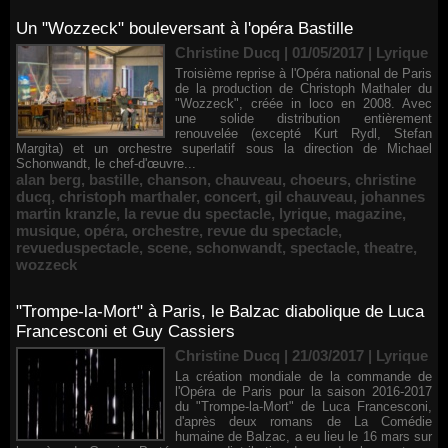
Un "Wozzeck" bouleversant à l'opéra Bastille
Christine Ducq | 01/05/2017
|
Lyrique
Troisième reprise à l'Opéra national de Paris
de la production de Christoph Mathaler du
"Wozzeck", créée in loco en 2008. Avec
une solide distribution entièrement
renouvelée (excepté Kurt Rydl, Stefan
Margita) et un orchestre superlatif sous la direction de Michael
Schonwandt, le chef-d'œuvre...
alan berg
,
bastille
,
chanson
,
chauveau
,
choeurs
,
christine
ducq
,
christoph marthaler
,
concert
,
gil chauveau
,
johannes
martin kranzle
,
la revue du spectacle
,
lyrique
,
magazine
,
musique
,
opéra
,
orchestre
,
revue du spectacle
,
revueduspectacle
,
scene
,
schonwandt
,
spectacle
,
theatre
,
wozzeck
"Trompe-la-Mort" à Paris, le Balzac diabolique de Luca
Francesconi et Guy Cassiers
Christine Ducq | 21/03/2017
|
Lyrique
La création mondiale de la commande de
l'Opéra de Paris pour la saison 2016-2017
du "Trompe-la-Mort" de Luca Francesconi,
d'après deux romans de La Comédie
humaine de Balzac, a eu lieu le 16 mars sur