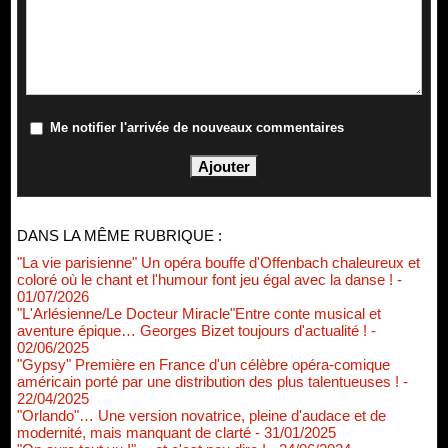
Me notifier l'arrivée de nouveaux commentaires
DANS LA MÊME RUBRIQUE :
"La vie parisienne" Un opéra bouffe d'Offenbach chaleureux et
coloré où le chant et l'humour font jeu égal avec la danse !
-
01/07/2026
"L'Arlésienne/Le Docteur Miracle"Entre conte musical et
aventure épique… Georges Bizet toujours d'actualité !
-
02/06/2025
"Gypsy" Première en France d'un célèbre opéra-comique
américain porté par une distribution des plus talentueuses !
-
22/04/2025
"Orlando"… Une version novatrice, pleine d'audace et de
modernité, mais manquant de clarté
- 31/01/2025