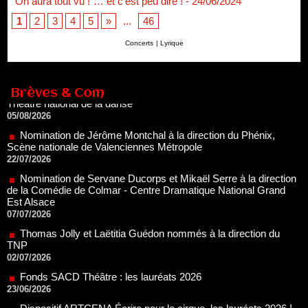
"On aura tout vu !"… et c'est peu dire !
- 24/06/2024
1
2
3
4
5
»
...
46
Renouvellement de Rachid Ouramdane à la tête de Chaillot-
Concerts
|
Lyrique
Théâtre national de la danse
05/08/2026
Nomination de Jérôme Montchal à la direction du Phénix,
Scène nationale de Valenciennes Métropole
Brèves & Com
22/07/2026
Nomination de Servane Ducorps et Mikaël Serre à la direction
de la Comédie de Colmar - Centre Dramatique National Grand
Est Alsace
07/07/2026
Thomas Jolly et Laëtitia Guédon nommés à la direction du
TNP
02/07/2026
Fonds SACD Théâtre : les lauréats 2026
23/06/2026
Dispositif ARTCENA Écrire pour le cirque, les lauréats 2026 !
20/06/2026
Le palmarès des prix SACD 2026
18/06/2026