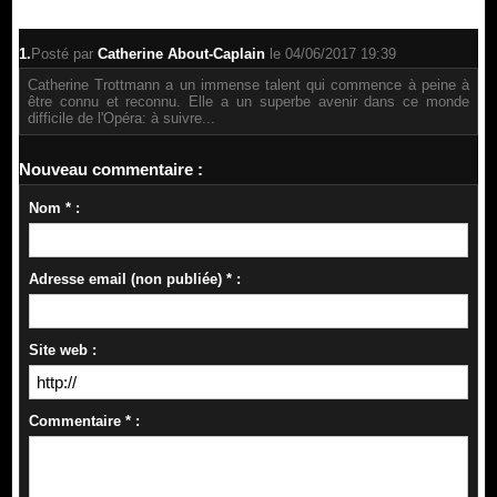
1.
Posté par
Catherine About-Caplain
le 04/06/2017 19:39
Catherine Trottmann a un immense talent qui commence à peine à
être connu et reconnu. Elle a un superbe avenir dans ce monde
difficile de l'Opéra: à suivre...
Nouveau commentaire :
Nom * :
Adresse email (non publiée) * :
Site web :
Commentaire * :