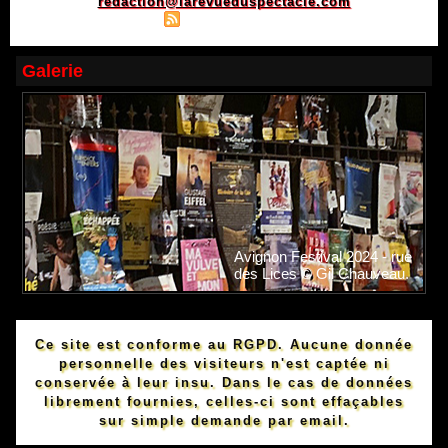
redaction@larevueduspectacle.com
|
|
Plan du site
Syndication
Powered by WM
Galerie
Avignon Festival 2024 - rue
des Lices © Gil Chauveau.
Ce site est conforme au RGPD. Aucune donnée
personnelle des visiteurs n'est captée ni
conservée à leur insu. Dans le cas de données
librement fournies, celles-ci sont effaçables
sur simple demande par email.