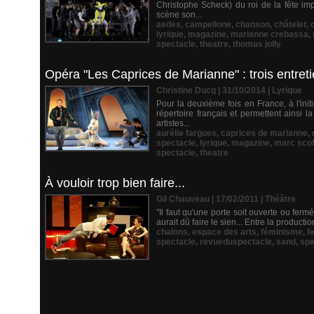
Christophe Scheck) du roi de la fête i
scène son...
aedes
,
campellone
,
chanson
,
châtelet
,
lyrique
,
magazine
,
marianne crebassa
,
spectacle
,
theatre
,
thomas jolly
Opéra "Les Caprices de Marianne" : trois entreti
Christine Ducq | 31/10/2014
|
Lyrique
Pour la deuxième fois en France, à l'in
répertoire français et permettent ainsi 
artistes...
aurélie fargues
,
caprices de marianne
,
spectacle
,
lyrique
,
magazine
,
marc scof
spectacle
,
theatre
À vouloir trop bien faire...
Gil Chauveau | 17/02/2011
|
Théâtre
"Il faut qu'une porte soit ouverte ou ferm
aurait dû faire le sien... Entre la produc
chalons
,
espace des arts
,
féminisme
,
f
spectacle
,
revueduspectacle
,
sand
,
spe