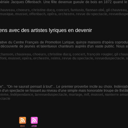
mpériale Jacques Offenbach. Une fête devenue gueule de bois en 1872 quand le 
chauveau
,
choeurs
,
christine ducq
,
concert
,
fantasio
,
flannan obé
,
gil chauveau
musique
,
musset
,
offenbach
,
opéra
,
orchestre
,
revue du spectacle
,
revueduspe
ens avec des artistes lyriques en devenir
itiative du Centre Français de Promotion Lyrique, quinze maisons d'opéra coprod
la découverte de jeunes et talentueux chanteurs auprès d'un vaste public. Nous a
chanson
,
chauveau
,
choeurs
,
christine ducq
,
concert
,
françois rougier
,
gil chau
foni
,
musset
,
opéra
,
orchestre
,
reims
,
revue du spectacle
,
revueduspectacle
,
s
ée"... "On ne saurait pensait à tout"... Le premier proverbe incite au choix. Indéni
tion d'un spectacle se hissant au niveau d'une simple mais honorable troupe de théâtr
emme
,
indépendance
,
larevueduspectacle
,
mariage
,
mlf
,
musset
,
nanterre ama
ctacle