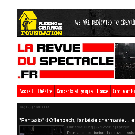
Accueil
Théâtre
Concerts et Lyrique
Danse
Cirque et R
Tags (3) : musset
"Fantasio" d'Offenbach, fantaisie charmante… et
Christine Ducq | 22/02/2017
|
Lyrique
Pour lancer en fanfare la nouvelle sais