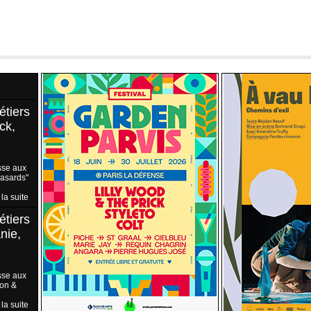
étiers
ck,
sse aux
Hasards"
 la suite
étiers
nie,
sse aux
ion &
 la suite