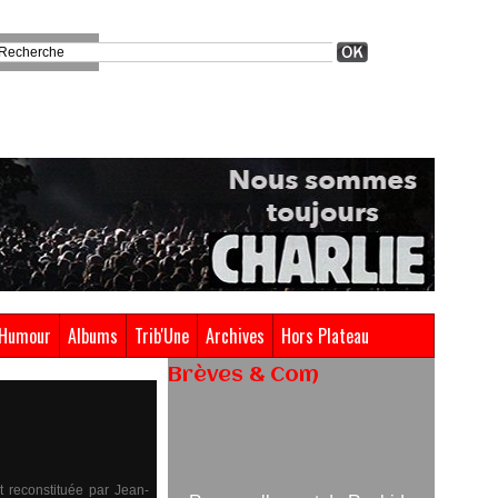
Humour
Albums
Trib'Une
Archives
Hors Plateau
Brèves & Com
Renouvellement de Rachid
Ouramdane à la tête de Chaillot-
Théâtre national de la danse
t reconstituée par Jean-
05/08/2026