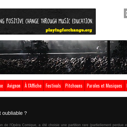
ue
Avignon
À l'Affiche
Festivals
Pitchouns
Paroles et Musiques
 oubliable ?
on de l'Opéra Comique, a été choisie une partition rare (partiellement perdue e