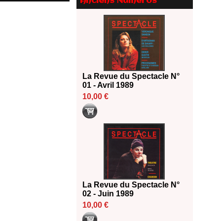
Anciens Numéros
Le palmarès des prix SACD
2026
18/06/2026
Les 10 lauréats du Fonds
Grandes Formes Théâtre 2026
SACD
13/06/2026
La Revue du Spectacle N°
Nomination de Nathalie
01 - Avril 1989
Garraud et Olivier Saccomano à
10,00 €
la direction du Théâtre de
Gennevilliers - CDN
13/06/2026
Dispositif SACD Auteurs
d'espaces : les lauréats 2026
18/03/2026
La Revue du Spectacle N°
02 - Juin 1989
10,00 €