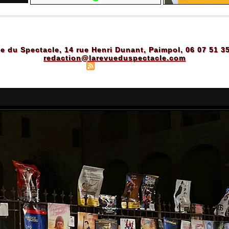
e du Spectacle, 14 rue Henri Dunant, Paimpol, 06 07 51 3
redaction@larevueduspectacle.com
Plan du site
|
Syndication
|
Powered by WM