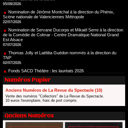
Nomination de Jérôme Montchal à la direction du Phénix,
Scène nationale de Valenciennes Métropole
22/07/2026
Nomination de Servane Ducorps et Mikaël Serre à la direction
de la Comédie de Colmar - Centre Dramatique National Grand
Est Alsace
07/07/2026
Thomas Jolly et Laëtitia Guédon nommés à la direction du
TNP
02/07/2026
Fonds SACD Théâtre : les lauréats 2026
23/06/2026
Dispositif ARTCENA Écrire pour le cirque, les lauréats 2026 !
20/06/2026
Numéros Papier
Le palmarès des prix SACD 2026
Anciens Numéros de La Revue du Spectacle (10)
18/06/2026
Vente des numéros "Collectors" de La Revue du Spectacle.
Les 10 lauréats du Fonds Grandes Formes Théâtre 2026
10 euros l'exemplaire, frais de port compris.
SACD
13/06/2026
Anciens Numéros
Nomination de Nathalie Garraud et Olivier Saccomano à la
direction du Théâtre de Gennevilliers - CDN
13/06/2026