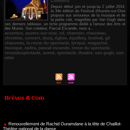
Concerts
Depuis début juin et jusqu’au 2 juillet 2014,
la 34e édition du Festival d'Auvers-sur-Oise
propose aux amoureux de la musique et de
la petite cité, magnifiée par Van Gogh dans
ses derniers tableaux, un riche programme dédié à l'amour des Arts et
des Muses. Son créateur, Pascal Escande, nous a...
accentus
,
auvers-sur-oise
,
cd
,
chanson
,
chauveau
,
christine
,
concert
,
ducq
,
église
,
équilbey
,
festival
,
gil
chauveau
,
la revue du spectacle
,
lyrique
,
magazine
,
musique
,
opéra
,
pascal escande
,
revue du spectacle
,
revueduspectacle
,
scene
,
spectacle
,
theatre
,
van gogh
,
von
otter
Brèves & Com
Renouvellement de Rachid Ouramdane à la tête de Chaillot-
Théâtre national de la danse
05/08/2026