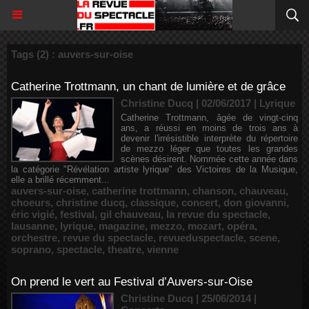
Tags (2) : auvers-sur-oise
Catherine Trottmann, un chant de lumière et de grâce
Christine Ducq | 02/06/2017
|
Lyrique
Catherine Trottmann, âgée de vingt-cinq
ans, a réussi en moins de trois ans à
devenir l'irrésistible interprète du répertoire
de mezzo léger que toutes les grandes
scènes désirent. Nommée cette année dans
la catégorie "Révélation artiste lyrique" des Victoires de la Musique,
elle a brillé récemment...
auvers-sur-oise
,
catherine trottmann
,
chanson
,
chauveau
,
choeurs
,
christine ducq
,
classique
,
concert
,
don giovanni
,
éric vigié
,
festival
,
gil chauveau
,
la revue du spectacle
,
lausanne
,
lyrique
,
magazine
,
mezzo
,
mozart
,
opéra
,
orchestre
,
revue du spectacle
,
revueduspectacle
,
scene
,
soprano
,
spectacle
,
theatre
,
vienne
On prend le vert au Festival d’Auvers-sur-Oise
Christine Ducq | 25/06/2014
|