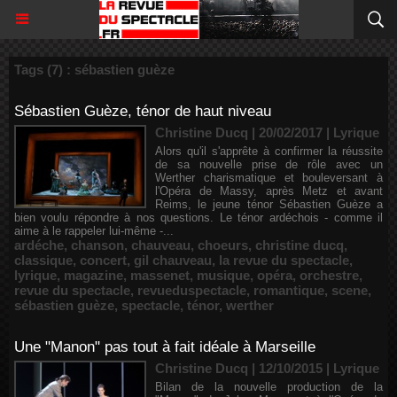
Tags (7) : sébastien guèze
Sébastien Guèze, ténor de haut niveau
Christine Ducq | 20/02/2017
|
Lyrique
Alors qu'il s'apprête à confirmer la réussite
de sa nouvelle prise de rôle avec un
Werther charismatique et bouleversant à
l'Opéra de Massy, après Metz et avant
Reims, le jeune ténor Sébastien Guèze a
bien voulu répondre à nos questions. Le ténor ardéchois - comme il
aime à le rappeler lui-même -...
ardéche
,
chanson
,
chauveau
,
choeurs
,
christine ducq
,
classique
,
concert
,
gil chauveau
,
la revue du spectacle
,
lyrique
,
magazine
,
massenet
,
musique
,
opéra
,
orchestre
,
revue du spectacle
,
revueduspectacle
,
romantique
,
scene
,
sébastien guèze
,
spectacle
,
ténor
,
werther
Une "Manon" pas tout à fait idéale à Marseille
Christine Ducq | 12/10/2015
|
Lyrique
Bilan de la nouvelle production de la