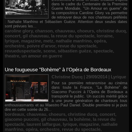
dans le cadre du Centenaire de la Première
Guerre Mondiale, "Un Amour en guerre" de
la compositrice Caroline Glory va permettre
de retrouver deux de nos chanteurs préférés
: Nathalie Manfrino et Sébastien Guèze. Attention deux seules dates
sont prévues les...
caroline glory
,
chanson
,
chauveau
,
choeurs
,
christine ducq
,
concert
,
gil chauveau
,
la revue du spectacle
,
lorraine
,
lyrique
,
magazine
,
metz
,
nathalie manfrino
,
opéra
,
orchestre
,
poivre d'arvor
,
revue du spectacle
,
revueduspectacle
,
scene
,
sébastien guèze
,
spectacle
,
theatre
,
un amour en guerre
Une fougueuse "Bohème" à l’Opéra de Bordeaux
Christine Ducq | 29/09/2014
|
Lyrique
Pour sa première retransmise au cinéma
dans toute la France, "La Bohème" de
Giacomo Puccini à l’Opéra de Bordeaux a
transporté le public. Un succès mérité grâce
à une jeune génération de chanteurs tous
enthousiasmants et au Maestro Paul Daniel. Double première si je puis
dire en cette soirée du 26...
bordeaux
,
chauveau
,
choeurs
,
christine ducq
,
concert
,
giacomo puccini
,
gil chauveau
,
la bohème
,
la revue du
spectacle
,
laurent laffargue
,
lyrique
,
magazine
,
nathalie
manfrino
,
opéra
,
orchestre
,
revue du spectacle
,