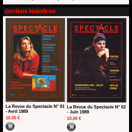
13/06/2026
Nomination de Nathalie Garraud et Olivier Saccomano à la
Anciens Numéros
direction du Théâtre de Gennevilliers - CDN
13/06/2026
Dispositif SACD Auteurs d'espaces : les lauréats 2026
18/03/2026
La Revue du Spectacle N° 01
La Revue du Spectacle N° 02
- Avril 1989
- Juin 1989
10,00 €
10,00 €