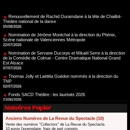
Renouvellement de Rachid Ouramdane à la tête de Chaillot-
Théâtre national de la danse
05/08/2026
Nomination de Jérôme Montchal à la direction du Phénix,
Scène nationale de Valenciennes Métropole
22/07/2026
Nomination de Servane Ducorps et Mikaël Serre à la direction
de la Comédie de Colmar - Centre Dramatique National Grand
Est Alsace
07/07/2026
Thomas Jolly et Laëtitia Guédon nommés à la direction du
TNP
02/07/2026
Fonds SACD Théâtre : les lauréats 2026
23/06/2026
Dispositif ARTCENA Écrire pour le cirque, les lauréats 2026 !
20/06/2026
Numéros Papier
Le palmarès des prix SACD 2026
18/06/2026
Anciens Numéros de La Revue du Spectacle (10)
Les 10 lauréats du Fonds Grandes Formes Théâtre 2026
Vente des numéros "Collectors" de La Revue du Spectacle.
SACD
10 euros l'exemplaire, frais de port compris.