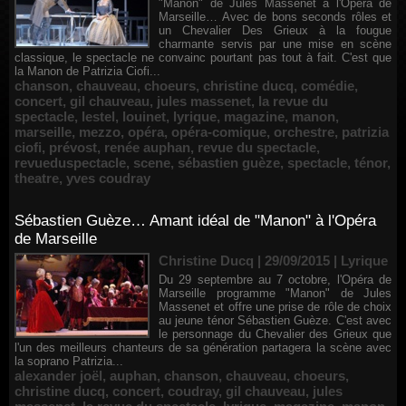
"Manon" de Jules Massenet à l'Opéra de
Marseille… Avec de bons seconds rôles et
un Chevalier Des Grieux à la fougue
charmante servis par une mise en scène
classique, le spectacle ne convainc pourtant pas tout à fait. C'est que
la Manon de Patrizia Ciofi...
chanson
,
chauveau
,
choeurs
,
christine ducq
,
comédie
,
concert
,
gil chauveau
,
jules massenet
,
la revue du
spectacle
,
lestel
,
louinet
,
lyrique
,
magazine
,
manon
,
marseille
,
mezzo
,
opéra
,
opéra-comique
,
orchestre
,
patrizia
ciofi
,
prévost
,
renée auphan
,
revue du spectacle
,
revueduspectacle
,
scene
,
sébastien guèze
,
spectacle
,
ténor
,
theatre
,
yves coudray
Sébastien Guèze… Amant idéal de "Manon" à l'Opéra
de Marseille
Christine Ducq | 29/09/2015
|
Lyrique
Du 29 septembre au 7 octobre, l'Opéra de
Marseille programme "Manon" de Jules
Massenet et offre une prise de rôle de choix
au jeune ténor Sébastien Guèze. C'est avec
le personnage du Chevalier des Grieux que
l'un des meilleurs chanteurs de sa génération partagera la scène avec
la soprano Patrizia...
alexander joël
,
auphan
,
chanson
,
chauveau
,
choeurs
,
christine ducq
,
concert
,
coudray
,
gil chauveau
,
jules