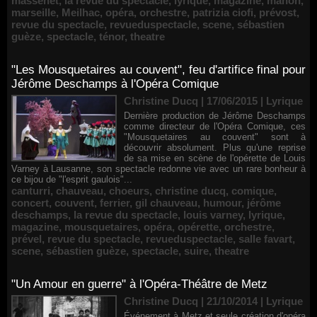
massenet
,
la revue du spectacle
,
lyrique
,
magazine
,
manon
,
marseille
,
Meilhac
,
opéra
,
orchestre
,
patrizia ciofi
,
prévost
,
revue du spectacle
,
revueduspectacle
,
scene
,
sébastien
guèze
,
spectacle
,
ténor
,
theatre
"Les Mousquetaires au couvent", feu d'artifice final pour
Jérôme Deschamps à l'Opéra Comique
Christine Ducq | 17/06/2015
|
Lyrique
Dernière production de Jérôme Deschamps
comme directeur de l'Opéra Comique, ces
"Mousquetaires au couvent" sont à
découvrir absolument. Plus qu'une reprise
de sa mise en scène de l'opérette de Louis
Varney à Lausanne, son spectacle redonne vie avec un rare bonheur à
ce bijou de "l'esprit gaulois"...
canturri
,
chauveau
,
choeurs
,
christine ducq
,
comique
,
concert
,
couvent
,
ferrier
,
gil chauveau
,
humour
,
jérôme
deschamps
,
la revue du spectacle
,
louis varney
,
lyrique
,
magazine
,
mousquetaires
,
opéra
,
opérette
,
orchestre
,
prével
,
revue du spectacle
,
revueduspectacle
,
salle favart
,
scene
,
sébastien guèze
,
spectacle
,
suire
,
theatre
"Un Amour en guerre" à l'Opéra-Théâtre de Metz
Christine Ducq | 21/10/2014
|
Lyrique
Événement à Metz et seule création d'opéra