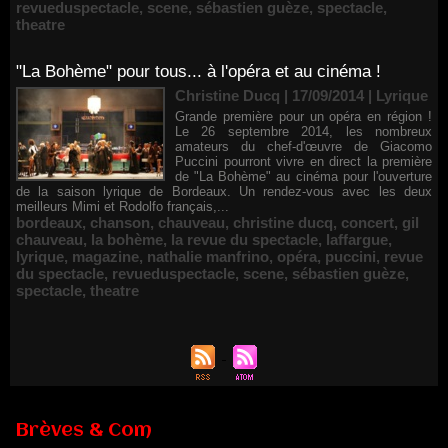
revueduspectacle
,
scene
,
sébastien guèze
,
spectacle
,
theatre
"La Bohème" pour tous... à l'opéra et au cinéma !
Christine Ducq | 17/09/2014
|
Lyrique
Grande première pour un opéra en région !
Le 26 septembre 2014, les nombreux
amateurs du chef-d'œuvre de Giacomo
Puccini pourront vivre en direct la première
de "La Bohème" au cinéma pour l'ouverture
de la saison lyrique de Bordeaux. Un rendez-vous avec les deux
meilleurs Mimi et Rodolfo français,...
bordeaux
,
chanson
,
chauveau
,
christine ducq
,
concert
,
gil
chauveau
,
la bohème
,
la revue du spectacle
,
laffargue
,
lyrique
,
magazine
,
nathalie manfrino
,
opéra
,
puccini
,
revue
du spectacle
,
revueduspectacle
,
scene
,
sébastien guèze
,
spectacle
,
theatre
Brèves & Com