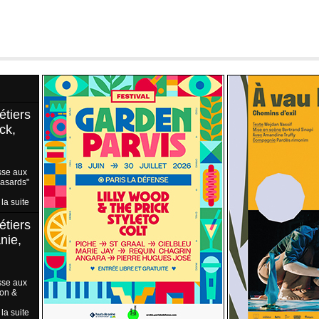
étiers
ck,
sse aux
Hasards"
 la suite
étiers
nie,
sse aux
ion &
 la suite