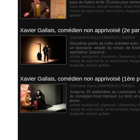
pays de Galles et de l’Écosse pour semer
alain delahaye
,
benoît lavigne
,
brian frie
revue du spectacle
,
lucernaire
,
magazi
gallais
Xavier Gallais, comédien non apprivoisé (2e part
Christine Ducq | 12/09/2015
|
Théâtre
Deuxième partie de notre entretien avec 
un spectacle adapté du roman de Knut 
spectateur. Quand je...
arthur nauzyciel
,
chanson
,
chauveau
,
c
revue du spectacle
,
le lucernaire
,
maga
tragédie
,
xavier gallais
Xavier Gallais, comédien non apprivoisé (1ère pa
Christine Ducq | 09/09/2015
|
Théâtre
Jusqu'au 25 septembre, au Lucernaire, 
du norvégien Knut Hamsun. Le récit, en p
jeune...
arthur nauzyciel
,
chanson
,
chauveau
,
c
revue du spectacle
,
le lucernaire
,
maga
tragédie
,
xavier gallais