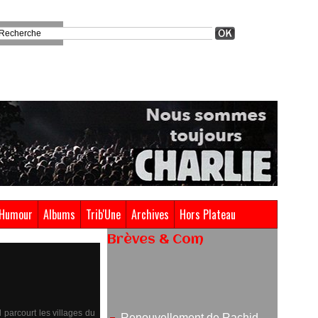
Humour
Albums
Trib'Une
Archives
Hors Plateau
Brèves & Com
Renouvellement de Rachid
Ouramdane à la tête de Chaillot-
Théâtre national de la danse
05/08/2026
l parcourt les villages du