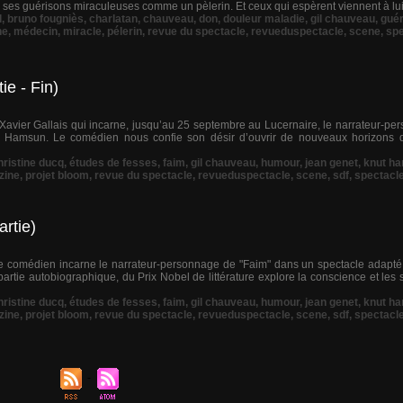
 ses guérisons miraculeuses comme un pèlerin. Et ceux qui espèrent viennent à lui 
l
,
bruno fougniès
,
charlatan
,
chauveau
,
don
,
douleur maladie
,
gil chauveau
,
gué
ne
,
médecin
,
miracle
,
pélerin
,
revue du spectacle
,
revueduspectacle
,
scene
,
spe
ie - Fin)
Xavier Gallais qui incarne, jusqu’au 25 septembre au Lucernaire, le narrateur-pe
Hamsun. Le comédien nous confie son désir d’ouvrir de nouveaux horizons d
hristine ducq
,
études de fesses
,
faim
,
gil chauveau
,
humour
,
jean genet
,
knut h
zine
,
projet bloom
,
revue du spectacle
,
revueduspectacle
,
scene
,
sdf
,
spectacl
rtie)
le comédien incarne le narrateur-personnage de "Faim" dans un spectacle adapt
artie autobiographique, du Prix Nobel de littérature explore la conscience et les
hristine ducq
,
études de fesses
,
faim
,
gil chauveau
,
humour
,
jean genet
,
knut h
zine
,
projet bloom
,
revue du spectacle
,
revueduspectacle
,
scene
,
sdf
,
spectacl