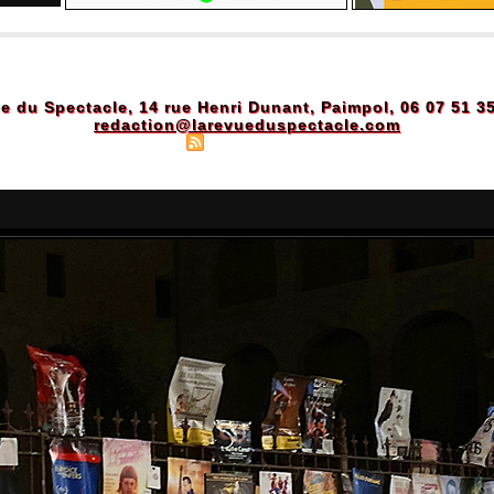
e du Spectacle, 14 rue Henri Dunant, Paimpol, 06 07 51 3
redaction@larevueduspectacle.com
Plan du site
|
Syndication
|
Powered by WM