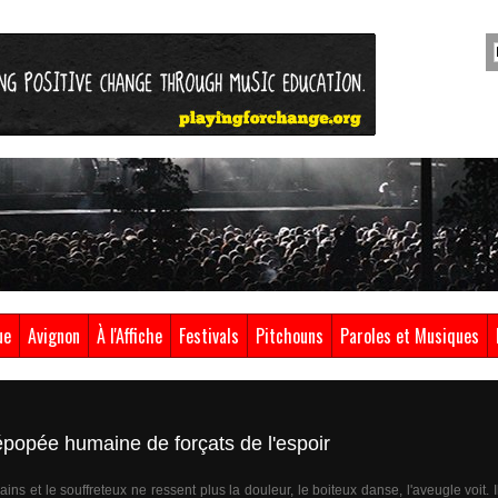
ue
Avignon
À l'Affiche
Festivals
Pitchouns
Paroles et Musiques
'épopée humaine de forçats de l'espoir
ins et le souffreteux ne ressent plus la douleur, le boiteux danse, l'aveugle voit. I