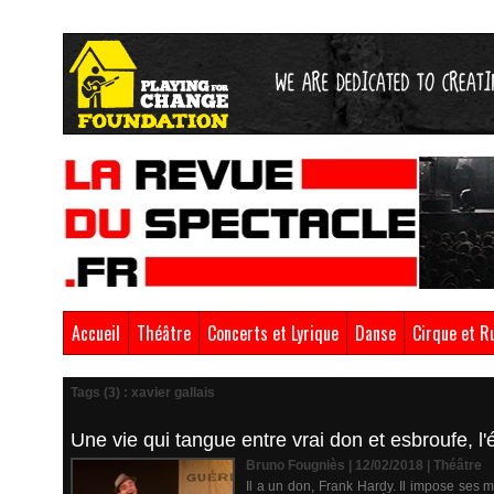
Accueil
Théâtre
Concerts et Lyrique
Danse
Cirque et R
Tags (3) : xavier gallais
Une vie qui tangue entre vrai don et esbroufe, l
Bruno Fougniès | 12/02/2018
|
Théâtre
Il a un don, Frank Hardy. Il impose ses ma