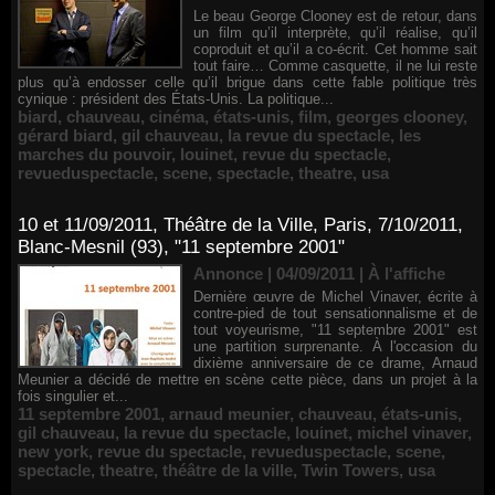
Le beau George Clooney est de retour, dans
un film qu’il interprète, qu’il réalise, qu’il
coproduit et qu’il a co-écrit. Cet homme sait
tout faire… Comme casquette, il ne lui reste
plus qu’à endosser celle qu’il brigue dans cette fable politique très
cynique : président des États-Unis. La politique...
biard
,
chauveau
,
cinéma
,
états-unis
,
film
,
georges clooney
,
gérard biard
,
gil chauveau
,
la revue du spectacle
,
les
marches du pouvoir
,
louinet
,
revue du spectacle
,
revueduspectacle
,
scene
,
spectacle
,
theatre
,
usa
10 et 11/09/2011, Théâtre de la Ville, Paris, 7/10/2011,
Blanc-Mesnil (93), "11 septembre 2001"
Annonce | 04/09/2011
|
À l'affiche
Dernière œuvre de Michel Vinaver, écrite à
contre-pied de tout sensationnalisme et de
tout voyeurisme, "11 septembre 2001" est
une partition surprenante. À l'occasion du
dixième anniversaire de ce drame, Arnaud
Meunier a décidé de mettre en scène cette pièce, dans un projet à la
fois singulier et...
11 septembre 2001
,
arnaud meunier
,
chauveau
,
états-unis
,
gil chauveau
,
la revue du spectacle
,
louinet
,
michel vinaver
,
new york
,
revue du spectacle
,
revueduspectacle
,
scene
,
spectacle
,
theatre
,
théâtre de la ville
,
Twin Towers
,
usa