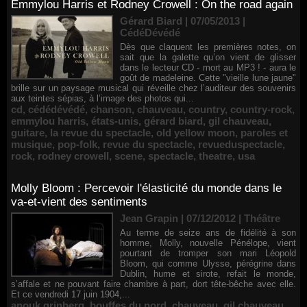
Emmylou Harris et Rodney Crowell : On the road again
Gérard Biard | 07/05/2013
|
CédéDévédé
Dès que claquent les premières notes, on
sait que la galette qu’on vient de glisser
dans le lecteur CD - mort au MP3 ! - aura le
goût de madeleine. Cette "vieille lune jaune"
brille sur un paysage musical qui réveille chez l’auditeur des souvenirs
aux teintes sépias, à l’image des photos qui...
cd
,
cédédévédé
,
chanson
,
chauveau
,
country
,
country-rock
,
emmylou harris
,
états-unis
,
gérard biard
,
gil chauveau
,
guitare
,
la revue du spectacle
,
old yellow moon
,
paroles et
musique
,
pop-folk
,
revue du spectacle
,
revueduspectacle
,
rock
,
rodney crowell
,
scene
,
spectacle
,
theatre
,
usa
Molly Bloom : Percevoir l'élasticité du monde dans le
va-et-vient des sentiments
Jean Grapin | 07/12/2012
|
Théâtre
Au terme de seize ans de fidélité à son
homme, Molly, nouvelle Pénélope, vient
pourtant de tromper son mari Léopold
Bloom, qui comme Ulysse, pérégrine dans
Dublin, hume et sirote, refait le monde,
s’affale et ne pouvant faire chambre à part, dort tête-bêche avec elle.
Et ce vendredi 17 juin 1904,...
anouk grinberg
,
bouffes du nord
,
chauveau
,
gil chauveau
,