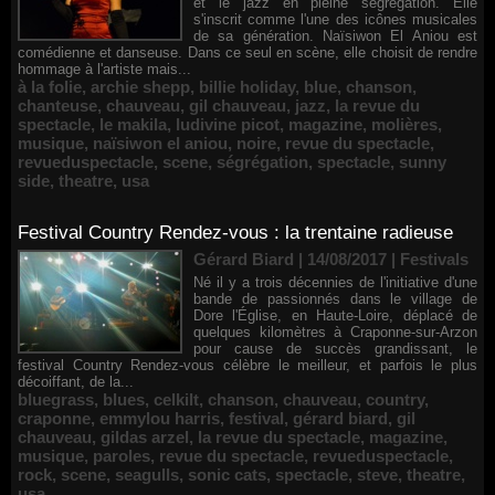
et le jazz en pleine ségrégation. Elle
s'inscrit comme l'une des icônes musicales
de sa génération. Naïsiwon El Aniou est
comédienne et danseuse. Dans ce seul en scène, elle choisit de rendre
hommage à l'artiste mais...
à la folie
,
archie shepp
,
billie holiday
,
blue
,
chanson
,
chanteuse
,
chauveau
,
gil chauveau
,
jazz
,
la revue du
spectacle
,
le makila
,
ludivine picot
,
magazine
,
molières
,
musique
,
naïsiwon el aniou
,
noire
,
revue du spectacle
,
revueduspectacle
,
scene
,
ségrégation
,
spectacle
,
sunny
side
,
theatre
,
usa
Festival Country Rendez-vous : la trentaine radieuse
Gérard Biard | 14/08/2017
|
Festivals
Né il y a trois décennies de l'initiative d'une
bande de passionnés dans le village de
Dore l'Église, en Haute-Loire, déplacé de
quelques kilomètres à Craponne-sur-Arzon
pour cause de succès grandissant, le
festival Country Rendez-vous célèbre le meilleur, et parfois le plus
décoiffant, de la...
bluegrass
,
blues
,
celkilt
,
chanson
,
chauveau
,
country
,
craponne
,
emmylou harris
,
festival
,
gérard biard
,
gil
chauveau
,
gildas arzel
,
la revue du spectacle
,
magazine
,
musique
,
paroles
,
revue du spectacle
,
revueduspectacle
,
rock
,
scene
,
seagulls
,
sonic cats
,
spectacle
,
steve
,
theatre
,
usa