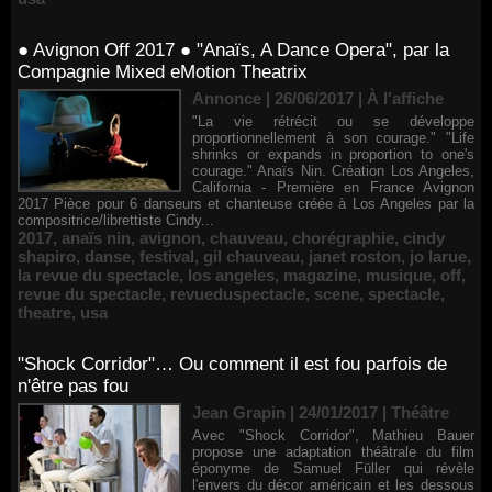
● Avignon Off 2017 ● "Anaïs, A Dance Opera", par la
Compagnie Mixed eMotion Theatrix
Annonce | 26/06/2017
|
À l'affiche
"La vie rétrécit ou se développe
proportionnellement à son courage." "Life
shrinks or expands in proportion to one's
courage." Anaïs Nin. Création Los Angeles,
California - Première en France Avignon
2017 Pièce pour 6 danseurs et chanteuse créée à Los Angeles par la
compositrice/librettiste Cindy...
2017
,
anaïs nin
,
avignon
,
chauveau
,
chorégraphie
,
cindy
shapiro
,
danse
,
festival
,
gil chauveau
,
janet roston
,
jo larue
,
la revue du spectacle
,
los angeles
,
magazine
,
musique
,
off
,
revue du spectacle
,
revueduspectacle
,
scene
,
spectacle
,
theatre
,
usa
"Shock Corridor"… Ou comment il est fou parfois de
n'être pas fou
Jean Grapin | 24/01/2017
|
Théâtre
Avec "Shock Corridor", Mathieu Bauer
propose une adaptation théâtrale du film
éponyme de Samuel Füller qui révèle
l'envers du décor américain et les dessous