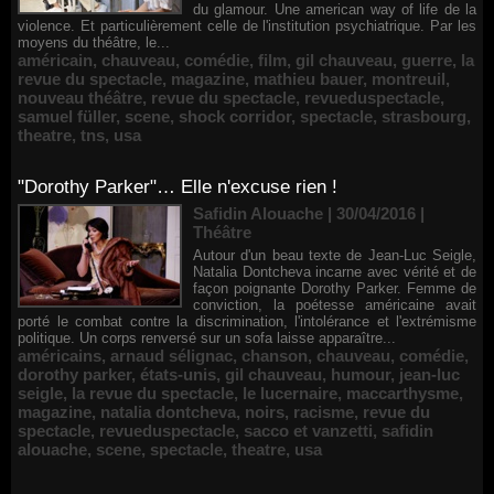
du glamour. Une american way of life de la
violence. Et particulièrement celle de l'institution psychiatrique. Par les
moyens du théâtre, le...
américain
,
chauveau
,
comédie
,
film
,
gil chauveau
,
guerre
,
la
revue du spectacle
,
magazine
,
mathieu bauer
,
montreuil
,
nouveau théâtre
,
revue du spectacle
,
revueduspectacle
,
samuel füller
,
scene
,
shock corridor
,
spectacle
,
strasbourg
,
theatre
,
tns
,
usa
"Dorothy Parker"… Elle n'excuse rien !
Safidin Alouache | 30/04/2016
|
Théâtre
Autour d'un beau texte de Jean-Luc Seigle,
Natalia Dontcheva incarne avec vérité et de
façon poignante Dorothy Parker. Femme de
conviction, la poétesse américaine avait
porté le combat contre la discrimination, l'intolérance et l'extrémisme
politique. Un corps renversé sur un sofa laisse apparaître...
américains
,
arnaud sélignac
,
chanson
,
chauveau
,
comédie
,
dorothy parker
,
états-unis
,
gil chauveau
,
humour
,
jean-luc
seigle
,
la revue du spectacle
,
le lucernaire
,
maccarthysme
,
magazine
,
natalia dontcheva
,
noirs
,
racisme
,
revue du
spectacle
,
revueduspectacle
,
sacco et vanzetti
,
safidin
alouache
,
scene
,
spectacle
,
theatre
,
usa