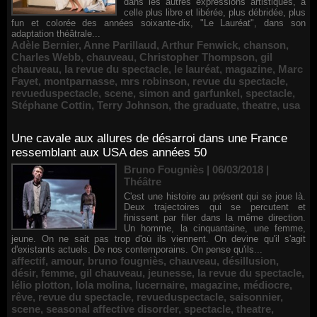
dans les autres expressions artistiques, à
celle plus libre et libérée, plus débridée, plus
fun et colorée des années soixante-dix, "Le Lauréat", dans son
adaptation théâtrale...
Adèle Bernier
,
Anne Parillaud
,
Arthur Fenwick
,
chanson
,
Charles Webb
,
chauveau
,
Christopher Thompson
,
gil
chauveau
,
la revue du spectacle
,
le lauréat
,
magazine
,
Marc
Fayet
,
montparnasse
,
mrs robinson
,
revue du spectacle
,
revueduspectacle
,
scene
,
simon and garfunkel
,
spectacle
,
Stéphane Cottin
,
Terry Johnson
,
the graduate
,
theatre
,
usa
Une cavale aux allures de désarroi dans une France
ressemblant aux USA des années 50
Bruno Fougniès | 06/03/2018
|
Théâtre
C'est une histoire au présent qui se joue là.
Deux trajectoires qui se percutent et
finissent par filer dans la même direction.
Un homme, la cinquantaine, une femme,
jeune. On ne sait pas trop d'où ils viennent. On devine qu'il s'agit
d'existants actuels. De nos contemporains. On pense qu'ils...
affectif
,
amour
,
bruno fougniès
,
chauveau
,
désillusion
,
désir
,
femme
,
gil chauveau
,
jeunesse
,
la revue du spectacle
,
lélio plotton
,
lola molina
,
lucernaire
,
magazine
,
médiocre
,
rêve
,
revue du spectacle
,
revueduspectacle
,
saisonnier
,
scene
,
seasonal affective disorder
,
spectacle
,
theatre
,