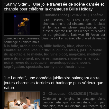
"Sunny Side"… Une jolie traversée de scène dansée et
chantée pour célébrer la chanteuse Billie Holiday
Ludivine Picot | 12/04/2018
|
Théâtre
Billie Holiday, ou Lady Day, est une
chanteuse noire qui s'incarne dans le blues
et le jazz en pleine ségrégation. Elle
s'inscrit comme l'une des icônes musicales
de sa génération. Naïsiwon El Aniou est
comédienne et danseuse. Dans ce seul en scène, elle choisit de rendre
hommage à l'artiste mais...
à la folie
,
archie shepp
,
billie holiday
,
blue
,
chanson
,
chanteuse
,
chauveau
,
critique
,
gil chauveau
,
jazz
,
la revue
du spectacle
,
le makila
,
ludivine picot
,
magazine
,
meilleur
pièce du moment
,
molières
,
musique
,
naïsiwon el aniou
,
noire
,
revue du spectacle
,
revueduspectacle
,
scene
,
ségrégation
,
spectacle
,
sunny side
,
theatre
,
usa
"Le Lauréat", une comédie jubilatoire balançant entre
joutes charnelles torrides et badinage plus sérieux que
nature
Gil Chauveau | 08/03/2018
|
Théâtre
Célébrant à l'origine le passage d'une
période artistique conservatrice, un peu
plan-plan, tant au cinéma, au théâtre que