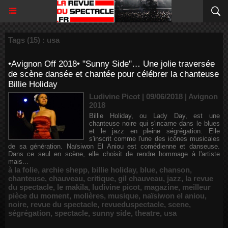
Tags (15) : usa
•Avignon Off 2018• "Sunny Side"… Une jolie traversée
de scène dansée et chantée pour célébrer la chanteuse
Billie Holiday
Ludivine Picot | 09/06/2018
|
Avignon
2018
Billie Holiday, ou Lady Day, est une
chanteuse noire qui s'incarne dans le blues
et le jazz en pleine ségrégation. Elle
s'inscrit comme l'une des icônes musicales
de sa génération. Naïsiwon El Aniou est comédienne et danseuse.
Dans ce seul en scène, elle choisit de rendre hommage à l'artiste
mais...
à la folie
,
archie shepp
,
billie holiday
,
blue
,
chanson
,
chanteuse
,
chauveau
,
critique
,
gil chauveau
,
jazz
,
la revue
du spectacle
,
le makila
,
ludivine picot
,
magazine
,
meilleur
pièce du moment
,
molières
,
musique
,
naïsiwon el aniou
,
noire
,
revue du spectacle
,
revueduspectacle
,
scene
,
ségrégation
,
spectacle
,
sunny side
,
theatre
,
usa