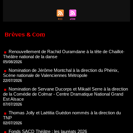
Renouvellement de Rachid Ouramdane à la tête de Chaillot-
Brèves & Com
Théâtre national de la danse
05/08/2026
Nomination de Jérôme Montchal à la direction du Phénix,
Scène nationale de Valenciennes Métropole
22/07/2026
Nomination de Servane Ducorps et Mikaël Serre à la direction
de la Comédie de Colmar - Centre Dramatique National Grand
Est Alsace
07/07/2026
Thomas Jolly et Laëtitia Guédon nommés à la direction du
TNP
02/07/2026
Fonds SACD Théâtre : les lauréats 2026
23/06/2026
Dispositif ARTCENA Écrire pour le cirque, les lauréats 2026 !