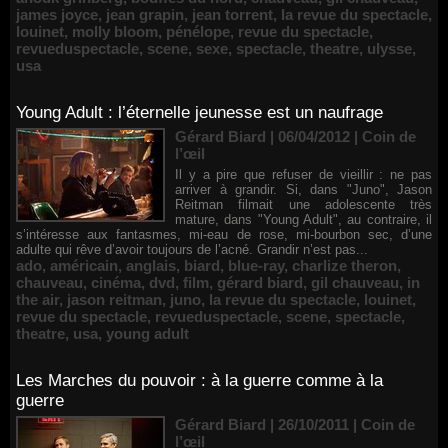
james joyce
,
jean grapin
,
jean torrent
,
la revue du spectacle
,
louinet
,
molly bloom
,
pénélope
,
revue du spectacle
,
revueduspectacle
,
scene
,
sexe
,
spectacle
,
theatre
,
ulysse
,
usa
Young Adult : l’éternelle jeunesse est un naufrage
Gérard Biard | 06/04/2012
|
Coin de
l’œil
Il y a pire que refuser de vieillir : ne pas
arriver à grandir. Si, dans "Juno", Jason
Reitman filmait une adolescente très
mature, dans "Young Adult", au contraire, il
s’intéresse aux fantasmes, mi-eau de rose, mi-bourbon sec, d’une
adulte qui rêve d’avoir toujours de l’acné. Grandir n’est pas...
ado
,
américain
,
anglais
,
biard
,
blue-ray
,
charlize theron
,
chauveau
,
cinéma
,
dvd
,
film
,
gérard biard
,
gil chauveau
,
in
the air
,
jason reitman
,
juno
,
la revue du spectacle
,
louinet
,
revue du spectacle
,
revueduspectacle
,
scene
,
spectacle
,
theatre
,
usa
,
young adult
Les Marches du pouvoir : à la guerre comme à la
guerre
Gérard Biard | 26/10/2011
|
Coin de
l’œil