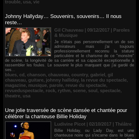
trouble
,
usa
,
vie
Johnny Hallyday… Souvenirs, souvenirs… Il nous
reste…
Gil Chauveau | 09/12/2017
|
Paroles
& Musique
Je n'étais pas personnellement un de ses
admirateurs mais j'ai toujours
professionnellement reconnu la stature
particulière et le charisme de ce "monstre"
de scène, la longévité de sa carrière et sa capacité exceptionnelle à
rassembler les foules. Le souvenir le plus marquant que j'ai gardé de
ses...
blues
,
cd
,
chanson
,
chauveau
,
country
,
gabriel
,
gil
chauveau
,
guitare
,
johnny halliday
,
la revue du spectacle
,
magazine
,
musique
,
parole
,
revue du spectacle
,
revueduspectacle
,
rock
,
rythm
,
scene
,
soul
,
spectacle
,
theatre
,
usa
Une jolie traversée de scène dansée et chantée pour
célébrer la chanteuse Billie Holiday
Ludivine Picot | 02/10/2017
|
Théâtre
Billie Holiday, ou Lady Day, est une
chanteuse noire qui s'incarne dans le blues