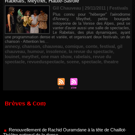
Rabelais, Meythet, Haute-Savoie
Gil Chauveau | 29/11/2011
|
Festivals
Plus connu pour "héberger" l'aérodrome
d'Annecy, Meythet, petite bourgade
mitoyenne de la Venise des Alpes, peut se
vanter d'avoir aussi une salle de spectacles,
Le Rabelais, des plus dynamiques, ayant
une programmation dense et variée, et organisant deux festivals, un de
chanson - Attention les...
annecy
,
chanson
,
chauveau
,
comique
,
conte
,
festival
,
gil
chauveau
,
humour
,
insolence
,
la revue du spectacle
,
louinet
,
meythet
,
one man show
,
rabelais
,
revue du
spectacle
,
revueduspectacle
,
scene
,
spectacle
,
theatre
Brèves & Com
Renouvellement de Rachid Ouramdane à la tête de Chaillot-
Théâtre national de la danse
05/08/2026