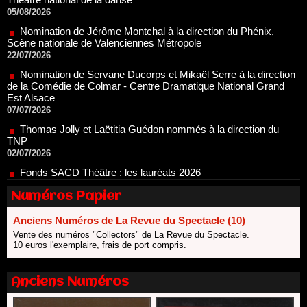
Nomination de Jérôme Montchal à la direction du Phénix,
Scène nationale de Valenciennes Métropole
22/07/2026
Nomination de Servane Ducorps et Mikaël Serre à la direction
de la Comédie de Colmar - Centre Dramatique National Grand
Est Alsace
07/07/2026
Thomas Jolly et Laëtitia Guédon nommés à la direction du
TNP
02/07/2026
Fonds SACD Théâtre : les lauréats 2026
23/06/2026
Dispositif ARTCENA Écrire pour le cirque, les lauréats 2026 !
20/06/2026
Numéros Papier
Le palmarès des prix SACD 2026
Anciens Numéros de La Revue du Spectacle (10)
18/06/2026
Vente des numéros "Collectors" de La Revue du Spectacle.
Les 10 lauréats du Fonds Grandes Formes Théâtre 2026
10 euros l'exemplaire, frais de port compris.
SACD
13/06/2026
Anciens Numéros
Nomination de Nathalie Garraud et Olivier Saccomano à la
direction du Théâtre de Gennevilliers - CDN