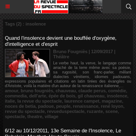
Tags (2) : insolence
Quand l'insolence devient une bouffée d'oxygène,
d'intelligence et d'esprit
Bruno Fougniès | 12/09/2017
|
Théâtre
Le verbe haut, la verve, le langage comme
arraché de la terre même avec sa poésie,
sa rugosité, son franc-parler, mêlant
dialectes vénitiens, idiomes padouans,
expressions populaires et citations en latin tirées des évangiles ou
d'Aristote, voilà la matière d'un auteur de la renaissance italienne,...
amour
,
bruno fougniès
,
chauveau
,
claude perus
,
comédie
,
commedia
,
dell'arte
,
épée de bois
,
gil chauveau
,
insolence
,
italie
,
la revue du spectacle
,
laurence campet
,
magazine
,
noces de betia
,
padoue
,
peuple
,
renaissance
,
rené loyon
,
revue du spectacle
,
revueduspectacle
,
ruzante
,
scene
,
spectacle
,
theatre
,
village
6/12 au 10/12/2011, 13e Semaine de l'Insolence, Le