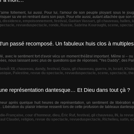
ur à mort…
 l'aime follement, lui aussi. Pour lui, l'amour de son peuple ployant sous le jo
l risquer sa vie en rentrant dans son pays. Pour elle aussi, autant attachée que son 
u
,
dissidence
,
empoisonnement
,
festival
,
Gaëtan Vassart
,
gil chauveau
,
halles
,
l
pectacle
,
revueduspectacle
,
ronde
,
Russie
,
Sabrina Kouroughi
,
scene
,
spectac
d'un passé recomposé. Un fabuleux huis clos à multiple
anlé, avec le sentiment fort d'avoir vécu un moment théâtral important. Même si – 
idées, nous laissant avec plus de questions que de réponses. "Yes Daddy", des Pa
Benoît XII
,
chauveau
,
dandy
,
festival
,
Gaza
,
gil chauveau
,
guerre
,
in
,
Israël
,
Khulo
usique
,
Palestine
,
revue du spectacle
,
revueduspectacle
,
scene
,
spectacle
,
the
d'une représentation dantesque… Et Dieu dans tout çà ?
neur après quelque huit heures de représentation, un sentiment de libération 
Libération du plaisir intense ressenti lors de cette profusion de tableaux dantesq
ie-Française
,
cour d'honneur
,
dieu
,
Éric Ruf
,
festival
,
gil chauveau
,
IN
,
la revue
aul Claudel
,
religion
,
revue du spectacle
,
revueduspectacle
,
Richelieu
,
satin
,
s