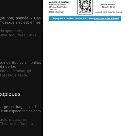
st (ou non) donnée ? Des
homosexuels et lesbiennes
 du spectacle
,
neuve
,
viol
,
Yves Kafka
e de Boulbon, il brillait
é sur les...
danse
,
festival
,
gil
spectacle
,
texte
,
scopiques
large ses fragments d'un
ant d'un espace-temps hors
tacle
,
magazine
,
Théâtre du Radeau
,