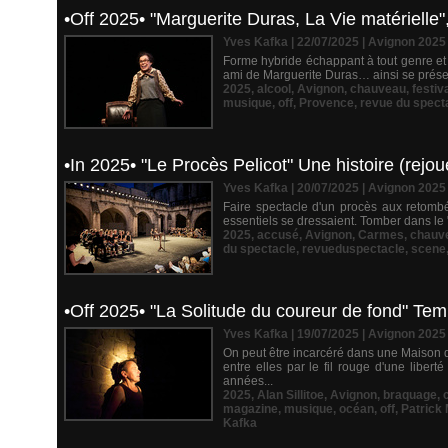
•Off 2025• "Marguerite Duras, La Vie matérielle",
Yves Kafka | 22/07/2025
|
Avignon 2025
Forme hybride échappant à tout genre et t
ami de Marguerite Duras… ainsi se présente
2025
,
alcool
,
Avignon
,
chauveau
,
festiv
musique
,
off
,
Provence
,
revue du spect
•In 2025• "Le Procès Pelicot" Une histoire (rejo
Yves Kafka | 20/07/2025
|
Avignon 2025
Faire spectacle d'un procès aux retombée
essentiels se dressaient. Tomber dans le "
2025
,
accusé
,
Avignon
,
Carmes
,
chauv
du spectacle
,
revueduspectacle
,
scene
•Off 2025• "La Solitude du coureur de fond" Tem
Yves Kafka | 19/07/2025
|
Avignon 2025
On peut être incarcéré dans une Maison d
entre elles par le fil rouge d'une libe
années...
2025
,
Alan Sillitoe
,
Avignon
,
braquage
,
magazine
,
musique
,
océan
,
off
,
Patrick
Kafka