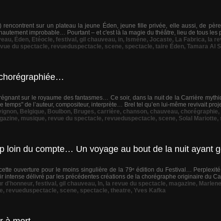
) rencontrent sur un plateau la jeune Éden, jeune fille privée, elle aussi, de pèr
 hautement improbable… Pourtant – et c'est là la magie du théâtre, lieu de tous les po
veau
,
Éden
,
Etéocle
,
festival
,
gil chauveau
,
in
,
Ismène
,
Jocaste
,
La Fabrica
,
la r
evue du spectacle
,
revueduspectacle
,
scene
,
spectacle
,
taire Éden
,
Tamara Al S
ie chorégraphiée…
régnant sur le royaume des fantasmes… Ce soir, dans la nuit de la Carrière mythiqu
lle temps" de l’auteur, compositeur, interprète… Brel tel qu’en lui-même revivait projet
vignon
,
Belgique
,
Boulbon
,
Bruges
,
carrière
,
chanson
,
chauveau
,
chorégraphie
,
gazine
,
musique
,
revue du spectacle
,
revueduspectacle
,
scene
,
Solal Mariotte
,
rop loin du compte… Un voyage au bout de la nuit ayant 
 cette ouverture pour le moins singulière de la 79ᵉ édition du Festival… Perplexit
r intense délivré par les précédentes créations de la chorégraphe originaire du Cap
r d'honneur
,
festival
,
gil chauveau
,
In
,
la revue du spectacle
,
magazine
,
Marlen
e
,
revueduspectacle
,
scene
,
spectacle
,
theatre
,
Yves Kafka