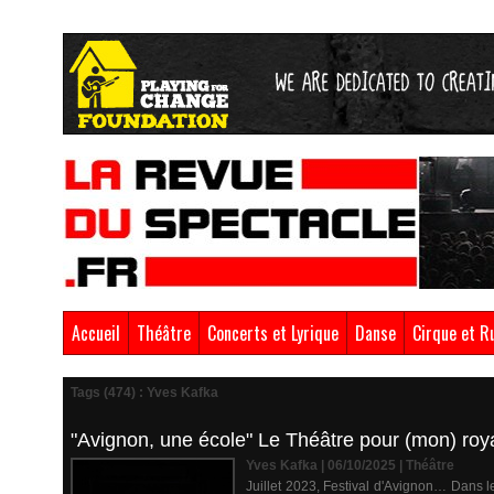
Accueil
Théâtre
Concerts et Lyrique
Danse
Cirque et R
Tags (474) : Yves Kafka
"Avignon, une école" Le Théâtre pour (mon) r
Yves Kafka | 06/10/2025
|
Théâtre
Juillet 2023, Festival d'Avignon… Dans l