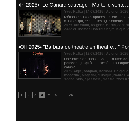
•In 2025• "Le Canard sauvage", Mortelle vérit
Yves Kafka | 14/07/2025
|
Avignon 2025
Méfions-nous des apôtres… Ceux de la Véri
d'usines qui, rejetant les agissements dout
2025
,
allemand
,
Avignon
,
Berlin
,
canard
Zade et Thomas Ostermeier
,
musique
,
•Off 2025• "Barbara de théâtre en théâtre…" Po
Yves Kafka | 12/07/2025
|
Avignon 2025
Une traversée dans la vie et l'œuvre de 
poussées jusqu'à leur acmé… La longue d
comme...
2025
,
aigle
,
Avignon
,
Barbara
,
Belgique
magazine
,
Mogador
,
musique
,
Nantes
,
o
scene
,
sida
,
spectacle
,
theatre
,
Yves K
1
2
3
4
5
»
...
24