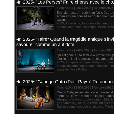
•In 2025• "Les Perses" Faire chorus avec le ch
Yves Kafka | 25/07/2025
|
Avignon 2025
Eschyle, lorsqu'il écrivit au Ve siècle 
Athéniens, ne pouvait se douter que quel
Gwenaël...
2025
,
Athéniens
,
Avignon
,
chauveau
,
c
maison Jean Vilar
,
musique
,
Perse
,
rev
•In 2025• "Taire" Quand la tragédie antique s'
savourer comme un antidote
Yves Kafka | 24/07/2025
|
Avignon 2025
Qu'Antigone et sa famille à problèmes (!
famille en famille d'accueil, cela apparaît
2025
,
Antigone
,
antique
,
Avignon
,
chau
magazine
,
musique
,
Œdipe
,
Polynice
,
r
tragédie
,
Yves Kafka
•In 2025• "Gahugu Gato (Petit Pays)" Retour au
Yves Kafka | 23/07/2025
|
Avignon 2025
Quand Gaby revient dans son pays natal m
mère qu'il croyait morte. Celle qu'il a qu
Afrique
,
chauveau
,
colonisation
,
Dida N
gil chauveau
,
Hutus
,
la revue du specta
Gallet
,
scene
,
spectacle
,
theatre
,
Tutsis