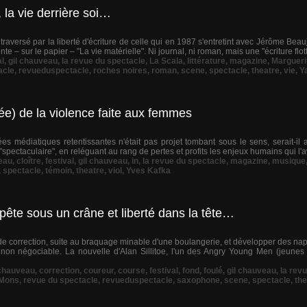
 la vie derrière soi…
raversé par la liberté d'écriture de celle qui en 1987 s'entretint avec Jérôme Beau
 – sur le papier – "La vie matérielle". Ni journal, ni roman, mais une "écriture flot
al
,
gil chauveau
,
la revue du spectacle
,
La Scala
,
littérature
,
magazine
,
Margueri
acle
,
revueduspectacle
,
roches noires
,
roman
,
scene
,
spectacle
,
theatre
,
vie
,
Y
uée) de la violence faite aux femmes
s médiatiques retentissantes n'était pas projet tombant sous le sens, serait-il 
spectaculaire", en reléguant au rang de pertes et profits les enjeux humains qui l'av
eau
,
cloître
,
festival
,
gil chauveau
,
in
,
la revue du spectacle
,
magazine
,
musique
,
spectacle
,
témoin
,
theatre
,
viol
,
Yves Kafka
pête sous un crâne et liberté dans la tête…
e correction, suite au braquage minable d'une boulangerie, et développer des nap
rté non négociable. La nouvelle d'Alan Sillitoe, l'un des Angry Young Men (jeun
chauveau
,
correction
,
coureur
,
course
,
festival
,
fond
,
foulé
,
gil chauveau
,
la rev
 Mons
,
revue du spectacle
,
revueduspectacle
,
saxophone
,
scene
,
spectacle
,
the