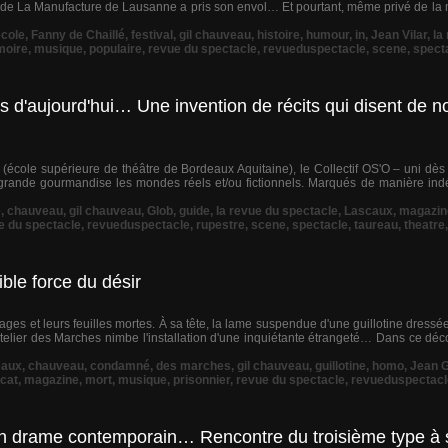
de La Manufacture de Lausanne a pris son envol… Et pourtant, même privé de la
école
,
Fanny de Chaillé
,
festival
,
gil chauveau
,
histoire
,
humour
,
in
,
Jean Vilar
,
la
oire
,
musique
,
populaire
,
revue du spectacle
,
revueduspectacle
,
scene
,
spect
ons d'aujourd'hui… Une invention de récits qui disent de 
a (école supérieure de théâtre de Bordeaux Aquitaine), le Collectif OS'O – uni dès
grande gourmandise les mondes réels et/ou fictionnels. Marqués de manière indé
e
,
chauveau
,
gil chauveau
,
Glob
,
guide
,
la revue du spectacle
,
Lascaux
,
magazin
e du spectacle
,
revueduspectacle
,
rupestre
,
scene
,
spectacle
,
taureau
,
theatre
ible force du désir
hages et leurs feuilles mortes. À sa tête, la lame suspendue d'une guillotine dres
telier des Marches nimbe l'installation d'une inquiétante étrangeté… Dans ce déco
eaux
,
chauveau
,
condamné
,
des marches
,
gil chauveau
,
guillotine
,
homo
,
Jean 
cat
,
magazine
,
mort
,
musique
,
prisonnier
,
revue du spectacle
,
revueduspectacl
ns un drame contemporain… Rencontre du troisième type 