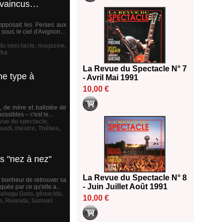
s vaincus…
 opposait les Perses aux
e sous le ciel d'Avignon…
 du spectacle
,
magazine
,
fka
La Revue du Spectacle N° 7
me type à
- Avril Mai 1991
10,00 €
e, de mère et ballotée de
ssibles – c'est le...
evue du spectacle
,
aadi
,
theatre
,
Thèbes
,
s "nez à nez"
La Revue du Spectacle N° 8
d bonheur de retrouver sa
- Juin Juillet Août 1991
quée par ce qu'elle a...
ahugu Gato
,
génocide
,
10,00 €
e
,
Rwanda
,
Samuel