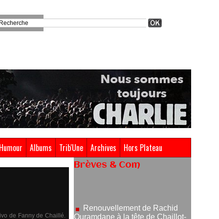
Humour
Albums
Trib'Une
Archives
Hors Plateau
Brèves & Com
Renouvellement de Rachid
Ouramdane à la tête de Chaillot-
Théâtre national de la danse
05/08/2026
Nomination de Jérôme
vivo de Fanny de Chaillé.