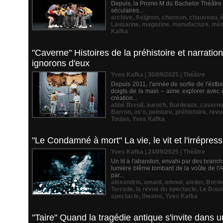
Depuis, la Promo M du Bachelor Théâtre 
séculaires...
archive
,
Avignon
,
chanson
,
chauveau
,
Lausanne
,
magazine
,
manufacture
,
mém
Kafka
"Caverne" Histoires de la préhistoire et narrati
ignorons d'eux
Yves Kafka | 30/09/2025
|
Théâtre
Depuis 2011, l'année de sortie de l'éstb
doigts de la main – aime explorer avec 
création...
abbé Breuil
,
auroch
,
Bordeaux
,
cavern
Barron
,
os'o
,
peinture
,
préhistoire
,
revu
Toujas
,
Yves Kafka
"Le Condamné à mort" La vie, le vit et l'irrépress
Yves Kafka | 24/09/2025
|
Théâtre
Un lit à l'abandon, envahi par des branc
lumière blême tombant de la voûte de l'A
par...
alexandrin
,
amant
,
amour
,
atelier
,
Bord
Terrade
,
la revue du spectacle
,
Le Bous
spectacle
,
theatre
,
Yves Kafka
"Taire" Quand la tragédie antique s'invite da