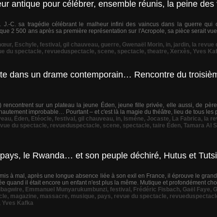
œur antique pour célébrer, ensemble réunis, la peine de
av. J.-C. sa tragédie célébrant le malheur infini des vaincus dans la guerre qui
que 2 500 ans après sa première représentation sur l'Acropole, sa pièce serait vu
hœur
,
Eschyle
,
festival
,
gil chauveau
,
guerre
,
Gwenaël Morin
,
in
,
jardin
,
la revue
ue du spectacle
,
revueduspectacle
,
scene
,
spectacle
,
theatre
,
Xerxès
,
Yves Ka
invite dans un drame contemporain… Rencontre du troisiè
) rencontrent sur un plateau la jeune Éden, jeune fille privée, elle aussi, de pèr
 hautement improbable… Pourtant – et c'est là la magie du théâtre, lieu de tous les po
veau
,
Éden
,
Etéocle
,
festival
,
gil chauveau
,
in
,
Ismène
,
Jocaste
,
La Fabrica
,
la r
evue du spectacle
,
revueduspectacle
,
scene
,
spectacle
,
taire Éden
,
Tamara Al S
 pays, le Rwanda… et son peuple déchiré, Hutus et Tutsi
is à mal, après une longue absence liée à son exil en France, il éprouve le gran
ittée quand il était encore un enfant n'est plus la même. Mutique et profondément cho
ibagwire
,
Emmanuel Munyarukumbunzi
,
festival
,
Frédéric Fisbach
,
Gaël Faye
,
G
cle
,
magazine
,
massacre
,
musique
,
pays
,
revue du spectacle
,
revueduspectacl
,
Yves Kafka