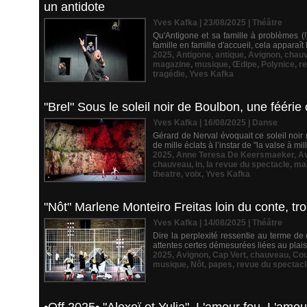
un antidote
Yves Kafka | 23/08/2025
|
Théâtre
Qu'Antigone et sa famille à problèmes (!
famille en famille d'accueil, cela apparaît
2025
,
Antigone
,
antique
,
Avignon
,
chau
magazine
,
musique
,
Œdipe
,
Polynice
,
r
tragédie
,
Yves Kafka
"Brel" Sous le soleil noir de Boulbon, une féér
Yves Kafka | 16/08/2025
|
Danse
Gérard de Nerval évoquait ce soleil noir 
de mille éclats à l’instar de "la valse à mi
2025
,
Anne Teresa De Keersmaeker
,
A
chauveau
,
in
,
la revue du spectacle
,
ma
theatre
,
voix
,
Yves Kafka
"Nôt" Marlene Monteiro Freitas loin du conte, t
Yves Kafka | 14/08/2025
|
Théâtre
Dire la perplexité ressentie au terme de
attentes certes démesurées liées au plaisi
2025
,
Avignon
,
Cap Vert
,
chauveau
,
Cou
musique
,
Nôt
,
papes
,
revue du spectacl