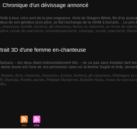
é… Chronique d'un dévissage annoncé
té à tous crins sont de la pire engeance. Ainsi de Gregers Werle, fils d'un puissa
eux de son géniteur pros-père, se fait l'archange de la Vérité à tout prix… Le prix à p
,
chauveau
,
famille
,
festival
,
gil chauveau
,
Ibsen
,
in
,
industrie
,
la revue du spect
opéra
,
revue du spectacle
,
revueduspectacle
,
sauvage
,
scene
,
spectacle
,
theat
rtrait 3D d'une femme en-chanteuse
Barbara – les deux étant indissolublement liés – ne va pas sans troubles tant le
ame brune est l'une de ses personnes rares où la femme fragile et forte, servan
,
Bobino
,
Brel
,
chanson
,
chauveau
,
écluse
,
festival
,
gil chauveau
,
Göttingen
,
la 
ff
,
Olympia
,
Pantin
,
parole
,
Philippe Mangenot
,
Rafaèle Huou
,
revue du spectacl
afka