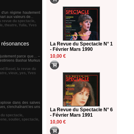
ug d'un régime hautement
mari aux valeurs de...
a revue du spectacle
,
le
,
theatre
,
Yulia
,
Yves
s résonances
La Revue du Spectacle N° 1
- Février Mars 1990
10,00 €
ou justement parce que… –
lestiniens Bashar Murkus
od Basel
,
la revue du
atre
,
vieux
,
yes
,
Yves
explose dans des salves
ues, s'enchaînant les uns
La Revue du Spectacle N° 6
- Février Mars 1991
 du spectacle
,
cene
,
soulier
,
spectacle
,
10,00 €