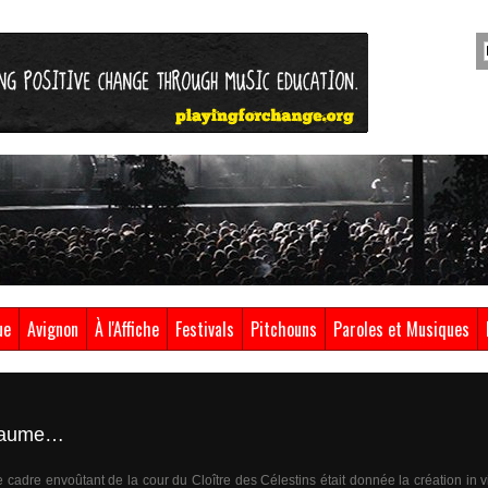
ue
Avignon
À l'Affiche
Festivals
Pitchouns
Paroles et Musiques
oyaume…
e cadre envoûtant de la cour du Cloître des Célestins était donnée la création in 