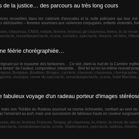
es de la justice… des parcours au très long cours
nces recueillies dans les cabinets d'avocates et la suite judiciaire qui leur e
ons délictuelles – femmes soumises aux violences conjugales, enfants violentés, 
euse
,
chauveau
,
CNES
,
enfant
,
femme
,
festival
,
gil chauveau
,
homo
,
in
,
la revue
pectacle
,
revueduspectacle
,
scene
,
sociales
,
spectacle
,
theatre
,
victime
,
Ville
 une féérie chorégraphiée…
régnant sur le royaume des fantasmes… Ce soir, dans la nuit de la Carrière mythiqu
lle temps" de l’auteur, compositeur, interprète… Brel tel qu’en lui-même revivait projet
vignon
,
Belgique
,
Boulbon
,
Bruges
,
carrière
,
chanson
,
chauveau
,
chorégraphie
,
gazine
,
musique
,
revue du spectacle
,
revueduspectacle
,
scene
,
Solal Mariotte
,
 le fabuleux voyage d'un radeau porteur d'images stéréo
 mais son Théâtre du Radeau poursuit sa course échevelée, confiant au vent du 
 rouge l'amarrant au port, mais une succession de tableaux hauts en couleur surgiss
veau
,
décor
,
festival
,
François Tanguy
,
gil chauveau
,
In
,
Kleist
,
la revue du spec
spectacle
,
revueduspectacle
,
scene
,
Shakespeare
,
spectacle
,
tableau
,
theatre
,