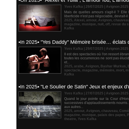
•Off 2025• "Alexeï et Yulia", L'amour fou, L'amo
Yves Kafka | 29/07/2025
|
Avignon 2025
Mais de quelles amours s'agit-il ? Elle
liberticide n'est pas négociable, devrait-i
2025
,
Alexeï
,
amour
,
Avignon
,
chauvea
magazine
,
musique
,
nuit
,
off
,
revue du s
Kafka
•In 2025• "Yes Daddy" Mémoire brisée… éclats 
Yves Kafka | 29/07/2025
|
Avignon 2025
Il est des spectacles où l'on ressort ébr
toutes les occurrences ne sont pas éluc
et...
2025
,
arabe
,
Avignon
,
Bashar Murkus
,
spectacle
,
magazine
,
mémoire
,
mort
,
m
Kafka
•In 2025• "Le Soulier de Satin" Jeux et enjeux 
Yves Kafka | 27/07/2025
|
Avignon 2025
Quand le jour pointe sur la Cour d'Hon
successives d'applaudissements nourris… 
aux autres...
2025
,
amour
,
Avignon
,
chauveau
,
Coméd
magazine
,
musique
,
palais des papes
,
P
theatre
,
Yves Kafka