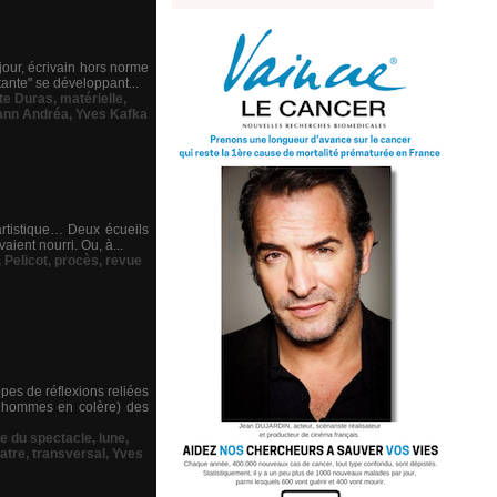
jour, écrivain hors norme
tante" se développant...
te Duras
,
matérielle
,
ann Andréa
,
Yves Kafka
artistique… Deux écueils
aient nourri. Ou, à...
,
Pelicot
,
procès
,
revue
pes de réflexions reliées
es hommes en colère) des
ue du spectacle
,
lune
,
atre
,
transversal
,
Yves