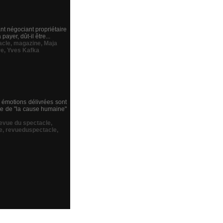
nt négociant propriétaire
ayer, dût-il être...
acle
,
magazine
,
Maja
re
,
Yves Kafka
s émotions délivrées sont
te de "la cause humaine"
revue du spectacle
,
e
,
revueduspectacle
,