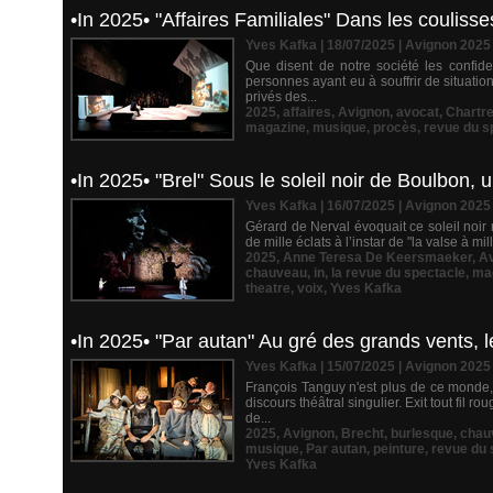
•In 2025• "Affaires Familiales" Dans les couliss
Yves Kafka | 18/07/2025
|
Avignon 2025
Que disent de notre société les confide
personnes ayant eu à souffrir de situati
privés des...
2025
,
affaires
,
Avignon
,
avocat
,
Chartr
magazine
,
musique
,
procès
,
revue du s
•In 2025• "Brel" Sous le soleil noir de Boulbon,
Yves Kafka | 16/07/2025
|
Avignon 2025
Gérard de Nerval évoquait ce soleil noir 
de mille éclats à l’instar de "la valse à mi
2025
,
Anne Teresa De Keersmaeker
,
A
chauveau
,
in
,
la revue du spectacle
,
ma
theatre
,
voix
,
Yves Kafka
•In 2025• "Par autan" Au gré des grands vents,
Yves Kafka | 15/07/2025
|
Avignon 2025
François Tanguy n'est plus de ce monde,
discours théâtral singulier. Exit tout fil
de...
2025
,
Avignon
,
Brecht
,
burlesque
,
chau
musique
,
Par autan
,
peinture
,
revue du 
Yves Kafka