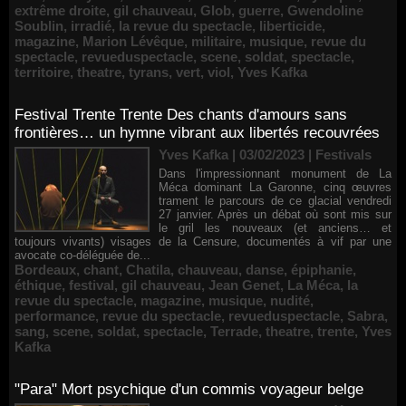
extrême droite
,
gil chauveau
,
Glob
,
guerre
,
Gwendoline
Soublin
,
irradié
,
la revue du spectacle
,
liberticide
,
magazine
,
Marion Lévêque
,
militaire
,
musique
,
revue du
spectacle
,
revueduspectacle
,
scene
,
soldat
,
spectacle
,
territoire
,
theatre
,
tyrans
,
vert
,
viol
,
Yves Kafka
Festival Trente Trente Des chants d'amours sans
frontières… un hymne vibrant aux libertés recouvrées
Yves Kafka | 03/02/2023
|
Festivals
Dans l'impressionnant monument de La
Méca dominant La Garonne, cinq œuvres
trament le parcours de ce glacial vendredi
27 janvier. Après un débat où sont mis sur
le gril les nouveaux (et anciens… et
toujours vivants) visages de la Censure, documentés à vif par une
avocate co-déléguée de...
Bordeaux
,
chant
,
Chatila
,
chauveau
,
danse
,
épiphanie
,
éthique
,
festival
,
gil chauveau
,
Jean Genet
,
La Méca
,
la
revue du spectacle
,
magazine
,
musique
,
nudité
,
performance
,
revue du spectacle
,
revueduspectacle
,
Sabra
,
sang
,
scene
,
soldat
,
spectacle
,
Terrade
,
theatre
,
trente
,
Yves
Kafka
"Para" Mort psychique d'un commis voyageur belge