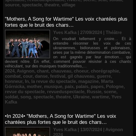
source
,
spectacle
,
theatre
,
village
"Mothers, A Song for Wartime" Les voix chantées plus
fortes que le bruit des chars…
Yves Kafka | 27/09/2024
|
Théâtre
On voudrait tellement y croire… Et à
entendre résonner les voix de ces
ukrainiennes, biélorusses et polonaises,
unies par la même détermination combative,
on est gagnés par leur émotion… qui
devient nôtre. En effet, comment pouvoir résister à ces chants
véhiculant, sur des musiques traditionnelles,...
2024
,
Avignon
,
chant
,
chauveau
,
choeur
,
chorégraphie
,
combat
,
cour
,
danse
,
festival
,
gil chauveau
,
guerre
,
honneur
,
In
,
la revue du spectacle
,
magazine
,
Marta
Górnicka
,
mother
,
musique
,
paix
,
palais
,
papes
,
Pologne
,
revue du spectacle
,
revueduspectacle
,
Russie
,
scene
,
soldat
,
song
,
spectacle
,
theatre
,
Ukraine
,
wartime
,
Yves
Kafka
•In 2024• "Mothers, A Song for Wartime" Les voix
chantées plus fortes que le bruit des chars…
Yves Kafka | 13/07/2024
|
Avignon
2024