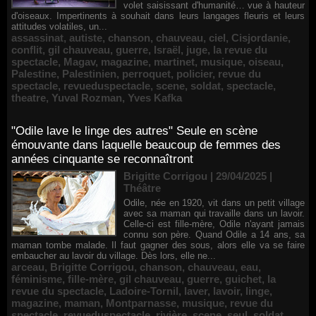
volet saisissant d'humanité… vue à hauteur
d'oiseaux. Impertinents à souhait dans leurs langages fleuris et leurs
attitudes volatiles, un...
assassinat
,
autiste
,
chanson
,
chauveau
,
ciel
,
Cisjordanie
,
conflit
,
gil chauveau
,
guerre
,
Israël
,
juge
,
la revue du
spectacle
,
Magav
,
magazine
,
martinet
,
musique
,
oiseau
,
Palestine
,
Palestinien
,
perroquet
,
policier
,
revue du
spectacle
,
revueduspectacle
,
scene
,
soldat
,
spectacle
,
theatre
,
Yuval Rozman
,
Yves Kafka
"Odile lave le linge des autres" Seule en scène
émouvante dans laquelle beaucoup de femmes des
années cinquante se reconnaîtront
Brigitte Corrigou | 29/04/2025
|
Théâtre
Odile, née en 1920, vit dans un petit village
avec sa maman qui travaille dans un lavoir.
Celle-ci est fille-mère, Odile n'ayant jamais
connu son père. Quand Odile a 14 ans, sa
maman tombe malade. Il faut gagner des sous, alors elle va se faire
embaucher au lavoir du village. Dès lors, elle ne...
arceau
,
Brigitte Corrigou
,
chanson
,
chauveau
,
eau
,
féminisme
,
fille-mère
,
gil chauveau
,
guerre
,
guichet
,
la
revue du spectacle
,
Ladoire-Tornil
,
laver
,
lavoir
,
linge
,
magazine
,
maman
,
Montparnasse
,
musique
,
revue du
spectacle
,
revueduspectacle
,
rivière
,
scene
,
seul
,
soldat
,