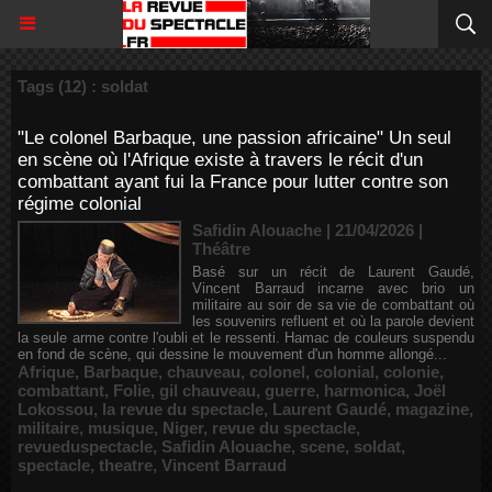
Tags (12) : soldat
"Le colonel Barbaque, une passion africaine" Un seul
en scène où l'Afrique existe à travers le récit d'un
combattant ayant fui la France pour lutter contre son
régime colonial
Safidin Alouache | 21/04/2026
|
Théâtre
Basé sur un récit de Laurent Gaudé,
Vincent Barraud incarne avec brio un
militaire au soir de sa vie de combattant où
les souvenirs refluent et où la parole devient
la seule arme contre l'oubli et le ressenti. Hamac de couleurs suspendu
en fond de scène, qui dessine le mouvement d'un homme allongé...
Afrique
,
Barbaque
,
chauveau
,
colonel
,
colonial
,
colonie
,
combattant
,
Folie
,
gil chauveau
,
guerre
,
harmonica
,
Joël
Lokossou
,
la revue du spectacle
,
Laurent Gaudé
,
magazine
,
militaire
,
musique
,
Niger
,
revue du spectacle
,
revueduspectacle
,
Safidin Alouache
,
scene
,
soldat
,
spectacle
,
theatre
,
Vincent Barraud