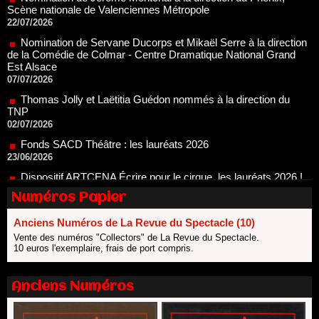
Nomination de Servane Ducorps et Mikaël Serre à la direction
de la Comédie de Colmar - Centre Dramatique National Grand
Est Alsace
07/07/2026
Thomas Jolly et Laëtitia Guédon nommés à la direction du
TNP
02/07/2026
Fonds SACD Théâtre : les lauréats 2026
23/06/2026
Dispositif ARTCENA Écrire pour le cirque, les lauréats 2026 !
20/06/2026
Le palmarès des prix SACD 2026
18/06/2026
Numéros Papier
Les 10 lauréats du Fonds Grandes Formes Théâtre 2026
SACD
Anciens Numéros de La Revue du Spectacle (10)
13/06/2026
Vente des numéros "Collectors" de La Revue du Spectacle.
10 euros l'exemplaire, frais de port compris.
Nomination de Nathalie Garraud et Olivier Saccomano à la
direction du Théâtre de Gennevilliers - CDN
13/06/2026
Anciens Numéros
Dispositif SACD Auteurs d'espaces : les lauréats 2026
18/03/2026