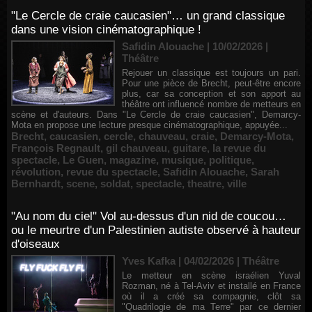
"Le Cercle de craie caucasien"… un grand classique
dans une vision cinématographique !
Safidin Alouache | 10/02/2026
|
Théâtre
Rejouer un classique est toujours un pari.
Pour une pièce de Brecht, peut-être encore
plus, car sa conception et son apport au
théâtre ont influencé nombre de metteurs en
scène et d'auteurs. Dans "Le Cercle de craie caucasien", Demarcy-
Mota en propose une lecture presque cinématographique, appuyée...
Brecht
,
caucasien
,
cercle
,
chauveau
,
craie
,
Demarcy-Mota
,
François Regnault
,
gil chauveau
,
guitare
,
la revue du
spectacle
,
Le Guen
,
magazine
,
musique
,
politique
,
révolution
,
revue du spectacle
,
Safidin Alouache
,
Sarah
Bernhardt
,
scene
,
soldat
,
spectacle
,
theatre
,
ville
"Au nom du ciel" Vol au-dessus d'un nid de coucou…
ou le meurtre d'un Palestinien autiste observé à hauteur
d'oiseaux
Yves Kafka | 04/02/2026
|
Théâtre
Le metteur en scène israélien Yuval
Rozman, né à Tel-Aviv et installé en France
où il a créé sa compagnie, clôt sa
"Quadrilogie de ma Terre" par ce dernier