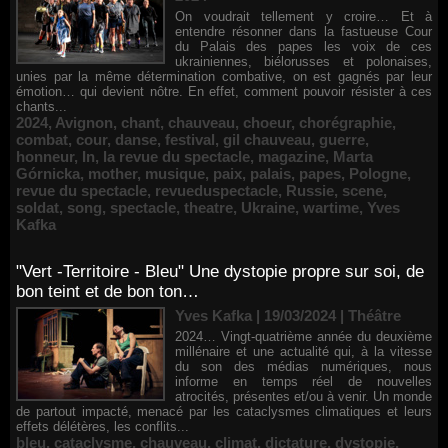
On voudrait tellement y croire… Et à
entendre résonner dans la fastueuse Cour
du Palais des papes les voix de ces
ukrainiennes, biélorusses et polonaises,
unies par la même détermination combative, on est gagnés par leur
émotion… qui devient nôtre. En effet, comment pouvoir résister à ces
chants...
2024
,
Avignon
,
chant
,
chauveau
,
choeur
,
chorégraphie
,
combat
,
cour
,
danse
,
festival
,
gil chauveau
,
guerre
,
honneur
,
In
,
la revue du spectacle
,
magazine
,
Marta
Górnicka
,
mother
,
musique
,
paix
,
palais
,
papes
,
Pologne
,
revue du spectacle
,
revueduspectacle
,
Russie
,
scene
,
soldat
,
song
,
spectacle
,
theatre
,
Ukraine
,
wartime
,
Yves
Kafka
"Vert -Territoire - Bleu" Une dystopie propre sur soi, de
bon teint et de bon ton…
Yves Kafka | 19/03/2024
|
Théâtre
2024… Vingt-quatrième année du deuxième
millénaire et une actualité qui, à la vitesse
du son des médias numériques, nous
informe en temps réel de nouvelles
atrocités, présentes et/ou à venir. Un monde
de partout impacté, menacé par les cataclysmes climatiques et leurs
effets délétères, les conflits...
bleu
,
cataclysme
,
chauveau
,
climat
,
dictature
,
dystopie
,