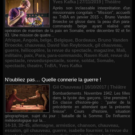
Yves Kafka | 27/11/2019
|
Théâtre
Après son inclassable interprétation d'un
missionnaire congolais - "Mission", accueilli
au TnBA en janvier 2015 -, Bruno Vanden
Broecke se glisse dans la peau d'un para-
commando belge ayant réalisé une
opération de maintien de la paix en Somalie, entre décembre 92 et fin
93. Une mission de quatre...
Afrique
,
Angola
,
belge
,
Belgique
,
Bordeaux
,
Bruno Vanden
Broecke
,
chauveau
,
David Van Reybrouck
,
gil chauveau
,
guerre
,
hélicoptère
,
la revue du spectacle
,
magazine
,
Mali
,
militaire
,
paix
,
Para
,
para-commando
,
Raven Ruël
,
revue du
spectacle
,
revueduspectacle
,
scene
,
soldat
,
Somalie
,
spectacle
,
theatre
,
TnBA
,
Yves Kafka
N'oubliez pas… Quelle connerie la guerre !
Gil Chauveau | 16/10/2017
|
Théâtre
Bombardements. Novembre 1942. Les filles
dans le lycée des garçons. Une première !
En classe d'histoire-géo : "parler de la
précédente en attendant que la présente
finisse". Cours d'histoire, situation
géographique, sujet du jour : bataille de la Somme. De l'influence
météorologique sur la...
14-18
,
39-45
,
allemagne
,
armistice
,
chanson
,
chauveau
,
essaïon
,
gil chauveau
,
guerre
,
isabelle fournier
,
la revue du