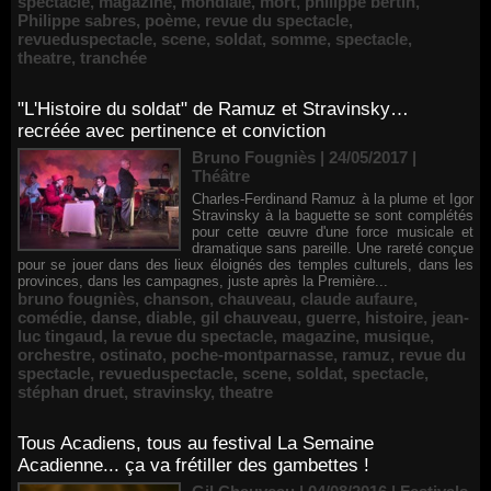
spectacle
,
magazine
,
mondiale
,
mort
,
philippe bertin
,
Philippe sabres
,
poème
,
revue du spectacle
,
revueduspectacle
,
scene
,
soldat
,
somme
,
spectacle
,
theatre
,
tranchée
"L'Histoire du soldat" de Ramuz et Stravinsky…
recréée avec pertinence et conviction
Bruno Fougniès | 24/05/2017
|
Théâtre
Charles-Ferdinand Ramuz à la plume et Igor
Stravinsky à la baguette se sont complétés
pour cette œuvre d'une force musicale et
dramatique sans pareille. Une rareté conçue
pour se jouer dans des lieux éloignés des temples culturels, dans les
provinces, dans les campagnes, juste après la Première...
bruno fougniès
,
chanson
,
chauveau
,
claude aufaure
,
comédie
,
danse
,
diable
,
gil chauveau
,
guerre
,
histoire
,
jean-
luc tingaud
,
la revue du spectacle
,
magazine
,
musique
,
orchestre
,
ostinato
,
poche-montparnasse
,
ramuz
,
revue du
spectacle
,
revueduspectacle
,
scene
,
soldat
,
spectacle
,
stéphan druet
,
stravinsky
,
theatre
Tous Acadiens, tous au festival La Semaine
Acadienne... ça va frétiller des gambettes !