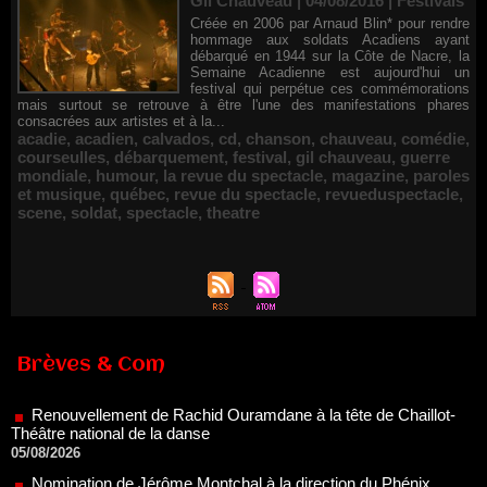
Gil Chauveau | 04/08/2016
|
Festivals
Créée en 2006 par Arnaud Blin* pour rendre
hommage aux soldats Acadiens ayant
débarqué en 1944 sur la Côte de Nacre, la
Semaine Acadienne est aujourd'hui un
festival qui perpétue ces commémorations
mais surtout se retrouve à être l'une des manifestations phares
consacrées aux artistes et à la...
acadie
,
acadien
,
calvados
,
cd
,
chanson
,
chauveau
,
comédie
,
courseulles
,
débarquement
,
festival
,
gil chauveau
,
guerre
mondiale
,
humour
,
la revue du spectacle
,
magazine
,
paroles
et musique
,
québec
,
revue du spectacle
,
revueduspectacle
,
scene
,
soldat
,
spectacle
,
theatre
Renouvellement de Rachid Ouramdane à la tête de Chaillot-
Brèves & Com
Théâtre national de la danse
05/08/2026
Nomination de Jérôme Montchal à la direction du Phénix,
Scène nationale de Valenciennes Métropole
22/07/2026