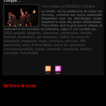
compte…
Yves Kafka | 27/02/2024
|
Théâtre
La famille, nid de prédilection de toutes les
névroses, constitue une source inépuisable
d'inspiration pour les dramaturges avides
d'explorer la veine des joutes intrafamiliales.
Pierre Notte, dont le goût pour le cabaret, le
boulevard et les comédies est (re)connu, signe ici une comédie aux...
2024
,
amante
,
Avignon
,
chauveau
,
confession
,
famille
,
festival
,
frustration
,
gil chauveau
,
halles
,
la revue du
spectacle
,
magazine
,
mort
,
musique
,
névrose
,
Off
,
patriarche
,
père
,
Pierre Notte
,
revue du spectacle
,
revueduspectacle
,
scene
,
souvenir
,
spectacle
,
theatre
,
tournant
,
Yves Kafka
Brèves & Com
Renouvellement de Rachid Ouramdane à la tête de Chaillot-