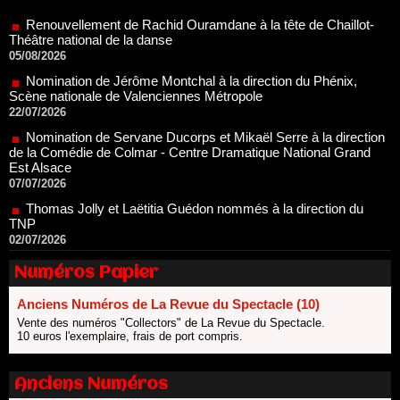
Théâtre national de la danse
05/08/2026
Nomination de Jérôme Montchal à la direction du Phénix,
Scène nationale de Valenciennes Métropole
22/07/2026
Nomination de Servane Ducorps et Mikaël Serre à la direction
de la Comédie de Colmar - Centre Dramatique National Grand
Est Alsace
07/07/2026
Thomas Jolly et Laëtitia Guédon nommés à la direction du
TNP
02/07/2026
Fonds SACD Théâtre : les lauréats 2026
23/06/2026
Numéros Papier
Dispositif ARTCENA Écrire pour le cirque, les lauréats 2026 !
20/06/2026
Anciens Numéros de La Revue du Spectacle (10)
Le palmarès des prix SACD 2026
Vente des numéros "Collectors" de La Revue du Spectacle.
18/06/2026
10 euros l'exemplaire, frais de port compris.
Les 10 lauréats du Fonds Grandes Formes Théâtre 2026
SACD
Anciens Numéros
13/06/2026