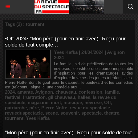
Tags (2) : tournant
•Off 2024• "Mon père (pour en finir avec)" Reçu pour
solde de tout compte…
Yves Kafka | 24/04/2024
|
Avignon
2024
La famille, nid de prédilection de toutes les
névroses, constitue une source inépuisable
d'inspiration pour les dramaturges avides
d'explorer la veine des joutes intrafamiliales.
Pierre Notte, dont le goût pour le cabaret, le boulevard et les comédies
est (re)connu, signe ici une comédie aux...
2024
,
amante
,
Avignon
,
chauveau
,
confession
,
famille
,
festival
,
frustration
,
gil chauveau
,
halles
,
la revue du
spectacle
,
magazine
,
mort
,
musique
,
névrose
,
Off
,
patriarche
,
père
,
Pierre Notte
,
revue du spectacle
,
revueduspectacle
,
scene
,
souvenir
,
spectacle
,
theatre
,
tournant
,
Yves Kafka
"Mon père (pour en finir avec)" Reçu pour solde de tout