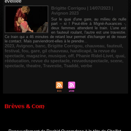
éveillée
Brigitte Corrigou | 14/07/2023
|
Avignon 2023
Sur le quai d'une gare, au milieu de nulle
part – si ! Peut-être à Migné-Auxances -,
deux femmes attendent le train. L'une est
en fauteuil roulant, l'autre est une travestie.
Ce train qui a 46 minutes de retard leur permet d'échanger et de nouer
le contact. Mais parviendront-elles à le prendre...
2023
,
Avignon
,
banc
,
Brigitte Corrigou
,
chauveau
,
fauteuil
,
festival
,
fou
,
gare
,
gil chauveau
,
handicapé
,
la revue du
spectacle
,
magazine
,
musique
,
off
,
Phanie Ridel-Livet
,
quai
,
rééducation
,
revue du spectacle
,
revueduspectacle
,
scene
,
spectacle
,
theatre
,
Travestie
,
Tsaddé
,
verbe
Brèves & Com
Renouvellement de Rachid Ouramdane à la tête de Chaillot-
Théâtre national de la danse
05/08/2026