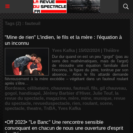
Tags (2) : fauteuil
"Mine de rien" L'indien, le fils et la mère : l'équation à
un inconnu
Yves Kafka | 15/02/2024
|
Théâtre
Dur dur quand on est un peu "gogol" (pas au
sens des mathématiques, mais de l'argot)
de résoudre une équation familiale dont
l'inconnu, la figure du père, tonitrue par son
absence… Alors le fils attardé demande
fiévreusement à la mère excédée – végétant dans un fauteuil roulant
après s'être...
Bordeaux
,
célibataire
,
chauveau
,
fauteuil
,
fils
,
gil chauveau
,
gogol
,
handicapé
,
Jérémy Barbier d'Hiver
,
Julie Teuf
,
la
revue du spectacle
,
magazine
,
mère
,
mine
,
musique
,
revue
du spectacle
,
revueduspectacle
,
rien
,
roulant
,
scene
,
spectacle
,
theatre
,
TnBA
,
Yves Kafka
•Off 2023• "Le Banc" Une rencontre sensible
convoquant en chacun de nous une ouverture d'esprit