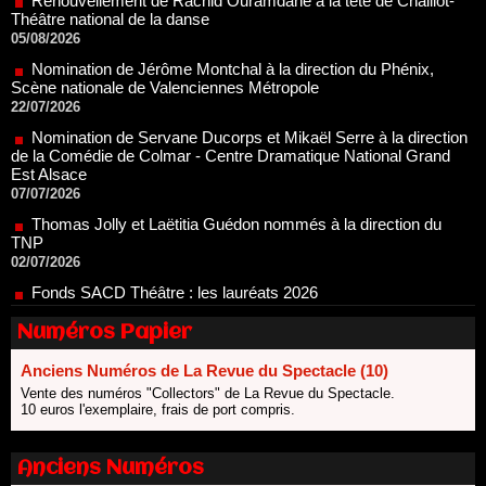
Nomination de Jérôme Montchal à la direction du Phénix,
Scène nationale de Valenciennes Métropole
22/07/2026
Nomination de Servane Ducorps et Mikaël Serre à la direction
de la Comédie de Colmar - Centre Dramatique National Grand
Est Alsace
07/07/2026
Thomas Jolly et Laëtitia Guédon nommés à la direction du
TNP
02/07/2026
Fonds SACD Théâtre : les lauréats 2026
23/06/2026
Dispositif ARTCENA Écrire pour le cirque, les lauréats 2026 !
20/06/2026
Numéros Papier
Le palmarès des prix SACD 2026
Anciens Numéros de La Revue du Spectacle (10)
18/06/2026
Vente des numéros "Collectors" de La Revue du Spectacle.
Les 10 lauréats du Fonds Grandes Formes Théâtre 2026
10 euros l'exemplaire, frais de port compris.
SACD
13/06/2026
Anciens Numéros
Nomination de Nathalie Garraud et Olivier Saccomano à la