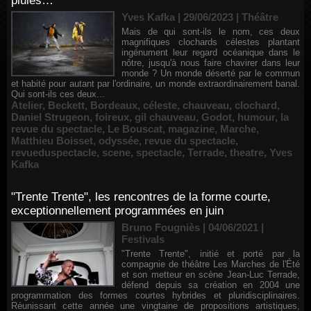
pluies…
Yves Kafka | 29/06/2023
|
Théâtre
Mais de qui sont-ils le nom, ces deux
magnifiques clochards célestes plantant
ingénument leur regard océanique dans le
nôtre, jusqu'à nous faire chavirer dans leur
monde ? Un monde déserté par le commun
et habité pour autant par l'ordinaire, un monde extraordinairement banal.
Qui sont-ils ces deux...
Atelier
,
Beckett
,
Bordeaux
,
céleste
,
chauveau
,
clochard
,
Daniel Strugeon
,
foireux
,
gil chauveau
,
Godot
,
humour
,
la
revue du spectacle
,
Le Bouscat
,
magazine
,
Marche
,
Matthieu Boisset
,
odyssée
,
revue du spectacle
,
revueduspectacle
,
scene
,
spectacle
,
Terrade
,
theatre
,
Yves
Kafka
"Trente Trente", les rencontres de la forme courte,
exceptionnellement programmées en juin
Bruno Fougniès | 04/06/2021
|
Festivals
"Trente Trente", initié et porté par la
compagnie de théâtre Les Marches de l'Été
et son metteur en scène Jean-Luc Terrade,
défend depuis sa création en 2004 une
programmation des formes courtes hybrides et pluridisciplinaires.
Réunissant cette année une vingtaine de propositions artistiques,