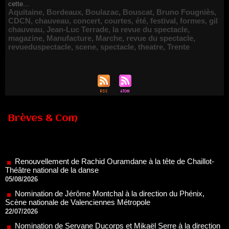
cette...
Aquitaine
,
Bordeaux
,
Boulazac
,
Bouscat
,
Bruno Fougniès
,
CDCN
,
chauveau
,
concert
,
courtes
,
été
,
festival
,
formes
,
gil
chauveau
,
Jean-Luc Terrade
,
la revue du spectacle
,
magazine
,
Manufacture
,
Marche
,
revue du spectacle
,
revueduspectacle
,
scene
,
spectacle
,
theatre
,
Trente
Brèves & Com
Renouvellement de Rachid Ouramdane à la tête de Chaillot-
Théâtre national de la danse
05/08/2026
Nomination de Jérôme Montchal à la direction du Phénix,
Scène nationale de Valenciennes Métropole
22/07/2026
Nomination de Servane Ducorps et Mikaël Serre à la direction
de la Comédie de Colmar - Centre Dramatique National Grand
Est Alsace