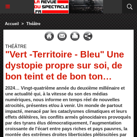
Accueil
>
Théâtre
THÉÂTRE
"Vert -Territoire - Bleu" Une
dystopie propre sur soi, de
bon teint et de bon ton…
2024… Vingt-quatrième année du deuxième millénaire et
une actualité qui, à la vitesse du son des médias
numériques, nous informe en temps réel de nouvelles
atrocités, présentes et/ou à venir. Un monde de partout
impacté, menacé par les cataclysmes climatiques et leurs
effets délétères, les conflits armés génocidaires provoqués
par des tyrans élus démocratiquement, l'augmentation
croissante de l'écart entre pays riches et pays pauvres, la
montée des extrêmes droites liberticides plébiscitées par