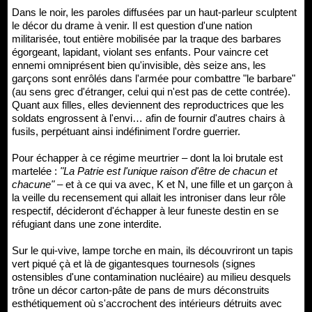
Dans le noir, les paroles diffusées par un haut-parleur sculptent
le décor du drame à venir. Il est question d'une nation
militarisée, tout entière mobilisée par la traque des barbares
égorgeant, lapidant, violant ses enfants. Pour vaincre cet
ennemi omniprésent bien qu'invisible, dès seize ans, les
garçons sont enrôlés dans l'armée pour combattre "le barbare"
(au sens grec d'étranger, celui qui n'est pas de cette contrée).
Quant aux filles, elles deviennent des reproductrices que les
soldats engrossent à l'envi… afin de fournir d'autres chairs à
fusils, perpétuant ainsi indéfiniment l'ordre guerrier.
Pour échapper à ce régime meurtrier – dont la loi brutale est
martelée :
"La Patrie est l'unique raison d'être de chacun et
chacune"
– et à ce qui va avec, K et N, une fille et un garçon à
la veille du recensement qui allait les introniser dans leur rôle
respectif, décideront d'échapper à leur funeste destin en se
réfugiant dans une zone interdite.
Sur le qui-vive, lampe torche en main, ils découvriront un tapis
vert piqué çà et là de gigantesques tournesols (signes
ostensibles d'une contamination nucléaire) au milieu desquels
trône un décor carton-pâte de pans de murs déconstruits
esthétiquement où s'accrochent des intérieurs détruits avec