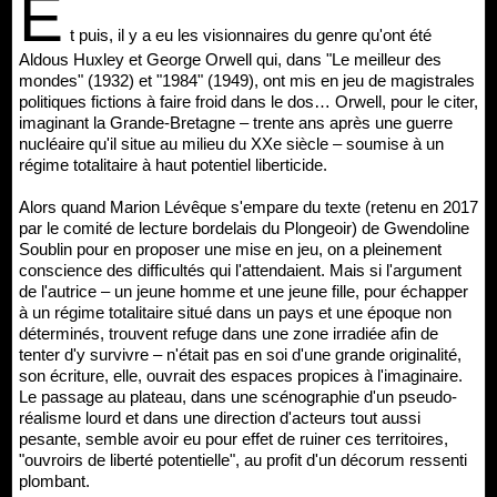
E
t puis, il y a eu les visionnaires du genre qu'ont été
Aldous Huxley et George Orwell qui, dans "Le meilleur des
mondes" (1932) et "1984" (1949), ont mis en jeu de magistrales
politiques fictions à faire froid dans le dos… Orwell, pour le citer,
imaginant la Grande-Bretagne – trente ans après une guerre
nucléaire qu'il situe au milieu du XXe siècle – soumise à un
régime totalitaire à haut potentiel liberticide.
Alors quand Marion Lévêque s'empare du texte (retenu en 2017
par le comité de lecture bordelais du Plongeoir) de Gwendoline
Soublin pour en proposer une mise en jeu, on a pleinement
conscience des difficultés qui l'attendaient. Mais si l'argument
de l'autrice – un jeune homme et une jeune fille, pour échapper
à un régime totalitaire situé dans un pays et une époque non
déterminés, trouvent refuge dans une zone irradiée afin de
tenter d'y survivre – n'était pas en soi d'une grande originalité,
son écriture, elle, ouvrait des espaces propices à l'imaginaire.
Le passage au plateau, dans une scénographie d'un pseudo-
réalisme lourd et dans une direction d'acteurs tout aussi
pesante, semble avoir eu pour effet de ruiner ces territoires,
"ouvroirs de liberté potentielle", au profit d'un décorum ressenti
plombant.