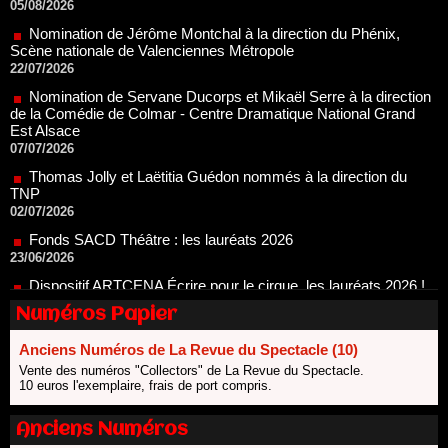
22/07/2026
Nomination de Servane Ducorps et Mikaël Serre à la direction
de la Comédie de Colmar - Centre Dramatique National Grand
Est Alsace
07/07/2026
Thomas Jolly et Laëtitia Guédon nommés à la direction du
TNP
02/07/2026
Fonds SACD Théâtre : les lauréats 2026
23/06/2026
Dispositif ARTCENA Écrire pour le cirque, les lauréats 2026 !
20/06/2026
Le palmarès des prix SACD 2026
18/06/2026
Les 10 lauréats du Fonds Grandes Formes Théâtre 2026
Numéros Papier
SACD
13/06/2026
Anciens Numéros de La Revue du Spectacle (10)
Vente des numéros "Collectors" de La Revue du Spectacle.
Nomination de Nathalie Garraud et Olivier Saccomano à la
10 euros l'exemplaire, frais de port compris.
direction du Théâtre de Gennevilliers - CDN
13/06/2026
Anciens Numéros
Dispositif SACD Auteurs d'espaces : les lauréats 2026