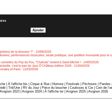
aires
igné(es) de la douceur ?*
- 15/06/2026
ittéraires, performances musicales, sieste poétique, une partition innovante pour le s
-cervelles du Puy du Fou, "Chahuts" revient à Saint-Michel !
- 14/05/2026
ctuelle, c'est le pari du Jazz Ô Château édition 2026
- 21/04/2026
Conakry et Paris
- 11/03/2026
fiche
|
À l'affiche bis
|
Cirque & Rue
|
Humour
|
Festivals
|
Pitchouns
|
Paroles
édé
|
Trib'Une
|
RV du Jour
|
Pièce du boucher
|
Coulisses & Cie
|
Coin de l’œ
Avignon 2023
|
Avignon 2024
|
À l'affiche ter
|
Avignon 2025
|
Avignon 2026