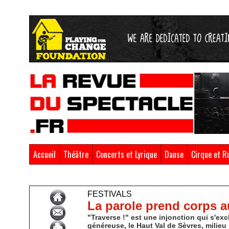
Accueil
Théâtre
Concerts et Lyrique
Danse
Cirque et R
Accueil
>
Festivals
FESTIVALS
La parole prend corps au
"Traverse !" est une injonction qui s'exc
généreuse, le Haut Val de Sèvres, milieu r