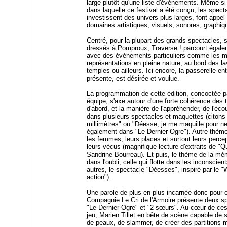
large plutôt qu'une liste d'événements. Même si 
dans laquelle ce festival a été conçu, les spec
investissent des univers plus larges, font appel
domaines artistiques, visuels, sonores, graph
Centré, pour la plupart des grands spectacles, 
dressés à Pomproux, Traverse ! parcourt égalem
avec des événements particuliers comme les mi
représentations en pleine nature, au bord des l
temples ou ailleurs. Ici encore, la passerelle en
présente, est désirée et voulue.
La programmation de cette édition, concoctée 
équipe, s'axe autour d'une forte cohérence des
d'abord, et la manière de l'appréhender, de l'écou
dans plusieurs spectacles et maquettes (citons 
millimètres" ou "Déesse, je me maquille pour ne
également dans "Le Dernier Ogre"). Autre thème,
les femmes, leurs places et surtout leurs perce
leurs vécus (magnifique lecture d'extraits de "Q
Sandrine Bourreau). Et puis, le thème de la mémo
dans l'oubli, celle qui flotte dans les inconscient
autres, le spectacle "Déesses", inspiré par le
action").
Une parole de plus en plus incarnée donc pour 
Compagnie Le Cri de l'Armoire présente deux 
"Le Dernier Ogre" et "2 sœurs". Au cœur de ces p
jeu, Marien Tillet en bête de scène capable de 
de peaux, de slammer, de créer des partitions 