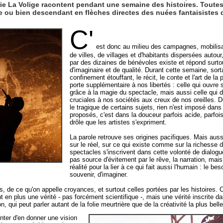
 La Volige racontent pendant une semaine des histoires. Toutes 
be ou bien descendant en flèches directes des nuées fantaisistes d
C'
est donc au milieu des campagnes, mobilisa
de villes, de villages et d'habitants dispersées autour
par des dizaines de bénévoles existe et répond surt
d'imaginaire et de qualité. Durant cette semaine, sort
confinement étouffant, le récit, le conte et l'art de la
porte supplémentaire à nos libertés : celle qui ouvre 
grâce à la magie du spectacle, mais aussi celle qui 
cruciales à nos sociétés aux creux de nos oreilles.
le tragique de certains sujets, rien n'est imposé dans
proposés, c'est dans la douceur parfois acide, parfoi
drôle que les artistes s'expriment.
La parole retrouve ses origines pacifiques. Mais auss
sur le réel, sur ce qui existe comme sur la richesse 
spectacles s'inscrivent dans cette volonté de dialogue
pas source d'évitement par le rêve, la narration, mais
réalité pour la lier à ce qui fait aussi l'humain : le be
souvenir, d'imaginer.
s, de ce qu'on appelle croyances, et surtout celles portées par les histoires. C
 en plus une vérité - pas forcément scientifique -, mais une vérité inscrite da
 qui peut parler autant de la folie meurtrière que de la créativité la plus belle
nter d'en donner une vision