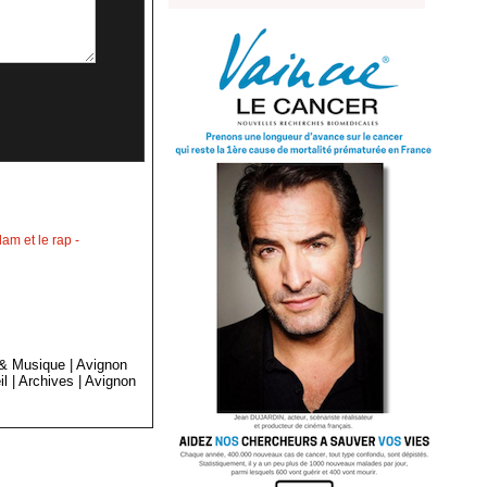
lam et le rap
-
 & Musique
|
Avignon
il
|
Archives
|
Avignon