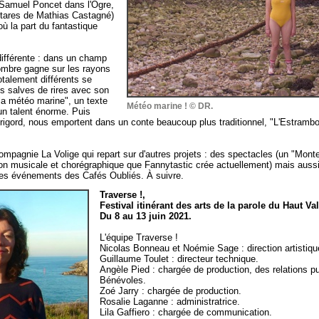
e Samuel Poncet dans l'Ogre,
itares de Mathias Castagné)
où la part du fantastique
ifférente : dans un champ
l'ombre gagne sur les rayons
otalement différents se
s salves de rires avec son
 la météo marine", un texte
Météo marine ! © DR.
c un talent énorme. Puis
rigord, nous emportent dans un conte beaucoup plus traditionnel, "L'Estrambo
Compagnie La Volige qui repart sur d'autres projets : des spectacles (un "Mont
ion musicale et chorégraphique que Fannytastic crée actuellement) mais aussi
 les événements des Cafés Oubliés. À suivre.
Traverse !,
Festival itinérant des arts de la parole du Haut Va
Du 8 au 13 juin 2021.
L'équipe Traverse !
Nicolas Bonneau et Noémie Sage : direction artistiqu
Guillaume Toulet : directeur technique.
Angèle Pied : chargée de production, des relations p
Bénévoles.
Zoé Jarry : chargée de production.
Rosalie Laganne : administratrice.
Lila Gaffiero : chargée de communication.