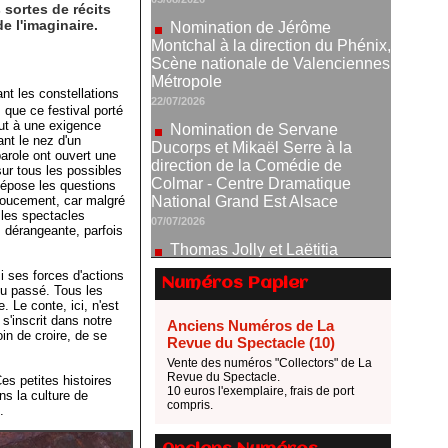
sortes de récits
Métropole
e l'imaginaire.
22/07/2026
Nomination de Servane
Ducorps et Mikaël Serre à la
direction de la Comédie de
nt les constellations
, que ce festival porté
Colmar - Centre Dramatique
out à une exigence
National Grand Est Alsace
ant le nez d'un
07/07/2026
 parole ont ouvert une
sur tous les possibles
Thomas Jolly et Laëtitia
dépose les questions
Guédon nommés à la direction du
 Doucement, car malgré
TNP
 les spectacles
s dérangeante, parfois
02/07/2026
Fonds SACD Théâtre : les
i ses forces d'actions
lauréats 2026
Numéros Papier
du passé. Tous les
23/06/2026
. Le conte, ici, n'est
 s'inscrit dans notre
Anciens Numéros de La
Dispositif ARTCENA Écrire
soin de croire, de se
Revue du Spectacle (10)
pour le cirque, les lauréats 2026 !
Vente des numéros "Collectors" de La
20/06/2026
Revue du Spectacle.
es petites histoires
10 euros l'exemplaire, frais de port
Le palmarès des prix SACD
ns la culture de
compris.
.
2026
18/06/2026