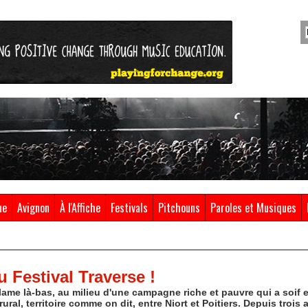
ue
Avignon
À l'Affiche
Festivals
Pitchouns
Paroles et Musiques
 Festival Traverse !
lame là-bas, au milieu d'une campagne riche et pauvre qui a soif et
ural, territoire comme on dit, entre Niort et Poitiers. Depuis trois 