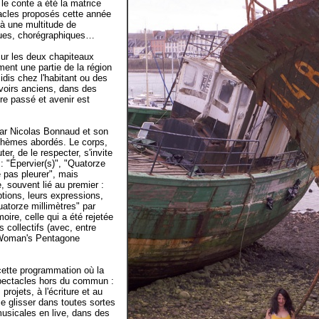
le conte a été la matrice
tacles proposés cette année
 à une multitude de
iques, chorégraphiques…
sur les deux chapiteaux
ent une partie de la région
dis chez l'habitant ou des
avoirs anciens, dans des
tre passé et avenir est
par Nicolas Bonnaud et son
 thèmes abordés. Le corps,
ter, de le respecter, s'invite
: "Épervier(s)", "Quatorze
 pas pleurer", mais
 souvent lié au premier :
ptions, leurs expressions,
uatorze millimètres" par
ire, celle qui a été rejetée
s collectifs (avec, entre
 "Woman's Pentagone
cette programmation où la
spectacles hors du commun :
rojets, à l'écriture et au
se glisser dans toutes sortes
musicales en live, dans des