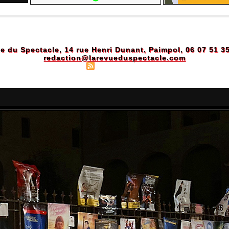
e du Spectacle, 14 rue Henri Dunant, Paimpol, 06 07 51 3
redaction@larevueduspectacle.com
Plan du site
|
Syndication
|
Powered by WM