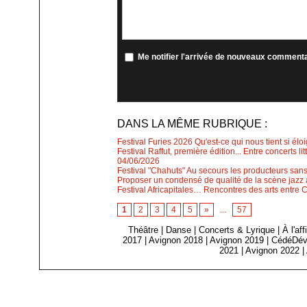
Me notifier l'arrivée de nouveaux comment
DANS LA MÊME RUBRIQUE :
Festival Furies 2026 Qu'est-ce qui nous tient si élo
Festival Raffut, première édition... Entre concerts l
04/06/2026
Festival "Chahuts" Au secours les producteurs sans
Proposer un condensé de qualité de la scène jazz a
Festival Africapitales… Rencontres des arts entre 
1
2
3
4
5
»
...
57
Théâtre
|
Danse
|
Concerts & Lyrique
|
À l'af
2017
|
Avignon 2018
|
Avignon 2019
|
CédéDév
2021
|
Avignon 2022
|