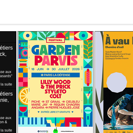
étiers
ck,
sse aux
Hasards"
 la suite
étiers
nie,
sse aux
ion &
 la suite