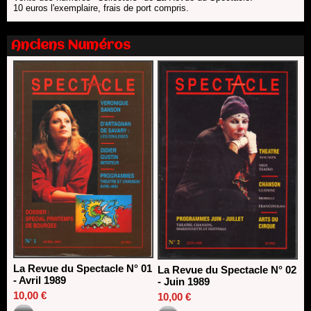
direction du Théâtre de Gennevilliers - CDN
10 euros l'exemplaire, frais de port compris.
13/06/2026
Dispositif SACD Auteurs d'espaces : les lauréats 2026
Anciens Numéros
18/03/2026
La Revue du Spectacle N° 01
La Revue du Spectacle N° 02
- Avril 1989
- Juin 1989
10,00 €
10,00 €