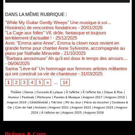
DANS LA MÊME RUBRIQUE :
"While My Guitar Gently Weeps" Une musique à soi…
Histoire(s) de rencontres fondatrices
- 20/01/2026
"La Cage aux folles" Vif, drôle, fantasque et toujours
terriblement d'actualité !
- 25/12/2025
Avec "Emma aime Anne", Emma la clown nous revient en
grande forme pour chanter Anne Sylvestre, accompagnée au
piano par Nathalie Miravette
- 21/10/2025
"Barbara amoureuse" Ah qu'il est doux le temps des amours…
- 06/06/2025
Sarina "Lève-toi" Un hommage aux femmes artistes militantes
qui ont construit sa vie de chanteuse
- 31/03/2025
1
2
3
4
5
»
...
14
Théâtre
|
Danse
|
Concerts & Lyrique
|
À l'affiche
|
À l'affiche bis
|
Cirque & Rue
|
Humour
|
Festivals
|
Pitchouns
|
Paroles & Musique
|
Avignon 2017
|
Avignon 2018
|
Avignon 2019
|
CédéDévédé
|
Trib'Une
|
RV du Jour
|
Pièce du boucher
|
Coulisses &
Cie
|
Coin de l’œil
|
Archives
|
Avignon 2021
|
Avignon 2022
|
Avignon 2023
|
Avignon
2024
|
À l'affiche ter
|
Avignon 2025
|
Avignon 2026
Renouvellement de Rachid Ouramdane à la tête de Chaillot-
Théâtre national de la danse
Brèves & Com