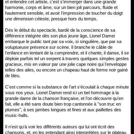
et entendre cet artiste, c'est s'immerger dans une grande
harmonie, corps et âme, sur un bien joli parcours, fluide et
hautement sensible, et avoir l'impression de toucher du doigt
une dimension céleste, presque hors du temps.
Dès le début du spectacle, bardé de la conscience de sa
différence intégrée dès son plus jeune âge, Lionel Damei
embarque le public tant par sa voix, si singulière, que par sa
voluptueuse présence sur scène. Il branche le câble de
l'enfance en tentant de la comprendre, et il chante, il danse, il se
déploie parfois tel un serpent à travers quelques simples gestes
gracieux, mis en valeur par une jolie cape noire qui l'enveloppe
telles des ailes, ou encore un chapeau haut de forme noir gainé
de bleu.
C'est comme si la substance de l'art s'écoulait à chaque minute
sous nos yeux. Lionel Damei rend ici un bel hommage à la
grande dame de la chanson française, et l'on découvre qu'en
fait, elle a été sans doute bien trop cantonnée à "son truc en
plumes", à ses jambes longues et fines et aux paillettes des
music-halls.
Il n'est qu'à voir les différents auteurs qui lui ont écrit des
chansons, et, en les entendant ainsi interprétées sur le plateau