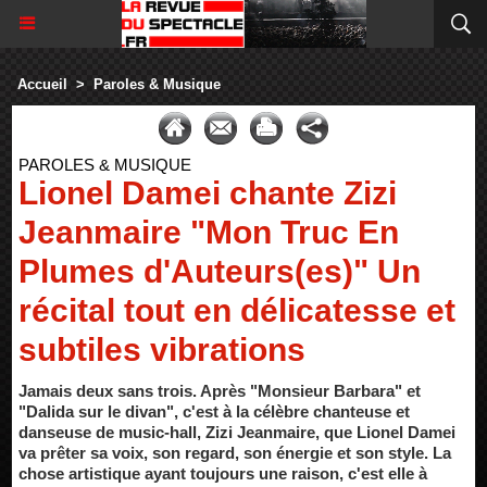
Accueil
>
Paroles & Musique
PAROLES & MUSIQUE
Lionel Damei chante Zizi
Jeanmaire "Mon Truc En
Plumes d'Auteurs(es)" Un
récital tout en délicatesse et
subtiles vibrations
Jamais deux sans trois. Après "Monsieur Barbara" et
"Dalida sur le divan", c'est à la célèbre chanteuse et
danseuse de music-hall, Zizi Jeanmaire, que Lionel Damei
va prêter sa voix, son regard, son énergie et son style. La
chose artistique ayant toujours une raison, c'est elle à