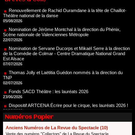
05/08/2026
Nomination de Jérôme Montchal à la direction du Phénix,
Scène nationale de Valenciennes Métropole
22/07/2026
Nomination de Servane Ducorps et Mikaël Serre à la direction
de la Comédie de Colmar - Centre Dramatique National Grand
Est Alsace
07/07/2026
Thomas Jolly et Laëtitia Guédon nommés à la direction du
TNP
02/07/2026
Fonds SACD Théâtre : les lauréats 2026
23/06/2026
Dispositif ARTCENA Écrire pour le cirque, les lauréats 2026 !
20/06/2026
Le palmarès des prix SACD 2026
18/06/2026
Les 10 lauréats du Fonds Grandes Formes Théâtre 2026
Numéros Papier
SACD
13/06/2026
Anciens Numéros de La Revue du Spectacle (10)
Nomination de Nathalie Garraud et Olivier Saccomano à la
Vente des numéros "Collectors" de La Revue du Spectacle.