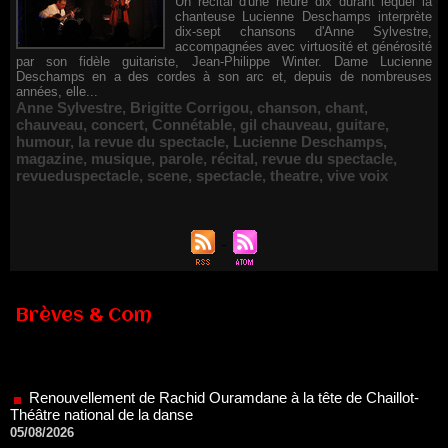
Un récital d'une heure dix durant lequel la
chanteuse Lucienne Deschamps interprète
dix-sept chansons d'Anne Sylvestre,
accompagnées avec virtuosité et générosité
par son fidèle guitariste, Jean-Philippe Winter. Dame Lucienne
Deschamps en a des cordes à son arc et, depuis de nombreuses
années, elle...
Anne Sylvestre
,
Brigitte Corrigou
,
chanson
,
chant
,
chauveau
,
concert
,
Connétable
,
gil chauveau
,
guitare
,
humour
,
la revue du spectacle
,
Lucienne Deschamps
,
magazine
,
musique
,
parole
,
récital
,
revue du spectacle
,
revueduspectacle
,
scene
,
spectacle
,
theatre
,
vive voix
Brèves & Com
Renouvellement de Rachid Ouramdane à la tête de Chaillot-
Théâtre national de la danse
05/08/2026
Nomination de Jérôme Montchal à la direction du Phénix,
Scène nationale de Valenciennes Métropole