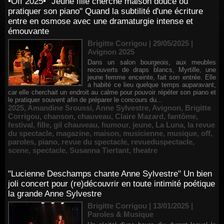
•Off 2025• "Jeune fille cherche maison douce où
pratiquer son piano" Quand la subtilité d'une écriture
entre en osmose avec une dramaturgie intense et
émouvante
Brigitte Corrigou | 29/05/2025
|
Avignon 2025
Dans un salon bourgeois, aux meubles
recouverts de draps blancs, Myrtille, une
jeune femme enceinte, fait son entrée. Elle
a habité ce lieu quelque temps auparavant,
car elle cherchait un endroit au calme pour pouvoir répéter son piano et
le pratiquer souvent afin de préparer le concours du...
2025
,
Amandine Sroussi
,
Anne Sylvestre
,
Avignon
,
Brigitte
Corrigou
,
chanson
,
chauveau
,
Claire Mazard
,
fantôme
,
festival
,
fille
,
gil chauveau
,
humour
,
jeune
,
La Luna
,
la revue
du spectacle
,
magazine
,
maison
,
musicienne
,
musique
,
off
,
paroles
,
piano
,
revue du spectacle
,
revueduspectacle
,
scene
,
spectacle
,
Susanna Tiertant
,
theatre
"Lucienne Deschamps chante Anne Sylvestre" Un bien
joli concert pour (re)découvrir en toute intimité poétique
la grande Anne Sylvestre
Brigitte Corrigou | 13/01/2025
|
Paroles & Musique