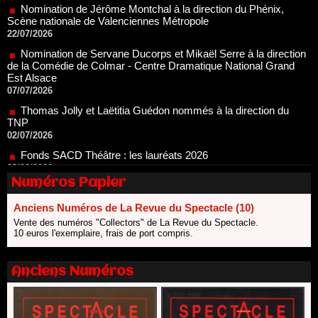
22/07/2026
Nomination de Servane Ducorps et Mikaël Serre à la direction
de la Comédie de Colmar - Centre Dramatique National Grand
Est Alsace
07/07/2026
Thomas Jolly et Laëtitia Guédon nommés à la direction du
TNP
02/07/2026
Fonds SACD Théâtre : les lauréats 2026
23/06/2026
Dispositif ARTCENA Écrire pour le cirque, les lauréats 2026 !
20/06/2026
Numéros Papier
Le palmarès des prix SACD 2026
18/06/2026
Anciens Numéros de La Revue du Spectacle (10)
Vente des numéros "Collectors" de La Revue du Spectacle.
Les 10 lauréats du Fonds Grandes Formes Théâtre 2026
10 euros l'exemplaire, frais de port compris.
SACD
13/06/2026
Nomination de Nathalie Garraud et Olivier Saccomano à la
Anciens Numéros
direction du Théâtre de Gennevilliers - CDN
13/06/2026
Dispositif SACD Auteurs d'espaces : les lauréats 2026