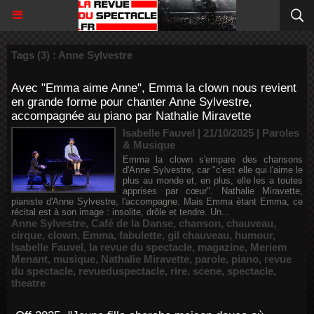
Tags (3) : Anne Sylvestre
Avec "Emma aime Anne", Emma la clown nous revient
en grande forme pour chanter Anne Sylvestre,
accompagnée au piano par Nathalie Miravette
Isabelle Fauvel | 21/10/2025
|
Paroles
& Musique
Emma la clown s'empare des chansons
d'Anne Sylvestre, car "c'est elle qui l'aime le
plus au monde et, en plus, elle les a toutes
apprises par cœur". Nathalie Miravette,
pianiste d'Anne Sylvestre, l'accompagne. Mais Emma étant Emma, ce
récital est à son image : insolite, drôle et tendre. Un...
Anne Sylvestre
,
Café de la Danse
,
chanson
,
chauveau
,
cirque
,
clown
,
Emma
,
fabulette
,
gil chauveau
,
humour
,
Isabelle Fauvel
,
la revue du spectacle
,
magazine
,
Meriem
Menant
,
musique
,
Nathalie Miravette
,
parole
,
piano
,
revue
du spectacle
,
revueduspectacle
,
rire
,
scene
,
spectacle
,
theatre