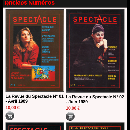
Anciens Numéros
13/06/2026
Dispositif SACD Auteurs d'espaces : les lauréats 2026
18/03/2026
La Revue du Spectacle N° 01
La Revue du Spectacle N° 02
- Avril 1989
- Juin 1989
10,00 €
10,00 €