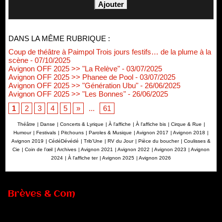
DANS LA MÊME RUBRIQUE :
Coup de théâtre à Paimpol Trois jours festifs… de la plume à la
scène
- 07/10/2025
Avignon OFF 2025 >> "La Relève"
- 03/07/2025
Avignon OFF 2025 >> Phanee de Pool
- 03/07/2025
Avignon OFF 2025 >> "Génération Ubu"
- 26/06/2025
Avignon OFF 2025 >> "Les Bonnes"
- 26/06/2025
1
2
3
4
5
»
...
61
Théâtre
|
Danse
|
Concerts & Lyrique
|
À l'affiche
|
À l'affiche bis
|
Cirque & Rue
|
Humour
|
Festivals
|
Pitchouns
|
Paroles & Musique
|
Avignon 2017
|
Avignon 2018
|
Avignon 2019
|
CédéDévédé
|
Trib'Une
|
RV du Jour
|
Pièce du boucher
|
Coulisses &
Cie
|
Coin de l’œil
|
Archives
|
Avignon 2021
|
Avignon 2022
|
Avignon 2023
|
Avignon
2024
|
À l'affiche ter
|
Avignon 2025
|
Avignon 2026
Brèves & Com
Renouvellement de Rachid Ouramdane à la tête de Chaillot-
Théâtre national de la danse
05/08/2026