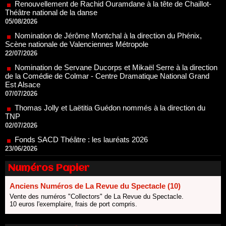
Nomination de Jérôme Montchal à la direction du Phénix,
Scène nationale de Valenciennes Métropole
22/07/2026
Nomination de Servane Ducorps et Mikaël Serre à la direction
de la Comédie de Colmar - Centre Dramatique National Grand
Est Alsace
07/07/2026
Thomas Jolly et Laëtitia Guédon nommés à la direction du
TNP
02/07/2026
Fonds SACD Théâtre : les lauréats 2026
23/06/2026
Dispositif ARTCENA Écrire pour le cirque, les lauréats 2026 !
20/06/2026
Le palmarès des prix SACD 2026
Numéros Papier
18/06/2026
Les 10 lauréats du Fonds Grandes Formes Théâtre 2026
Anciens Numéros de La Revue du Spectacle (10)
SACD
Vente des numéros "Collectors" de La Revue du Spectacle.
13/06/2026
10 euros l'exemplaire, frais de port compris.
Nomination de Nathalie Garraud et Olivier Saccomano à la
direction du Théâtre de Gennevilliers - CDN