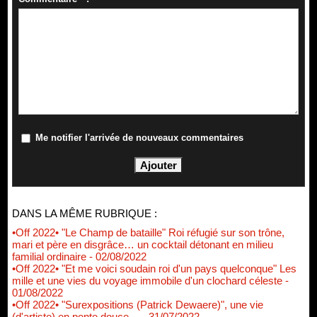
Me notifier l'arrivée de nouveaux commentaires
DANS LA MÊME RUBRIQUE :
•Off 2022• "Le Champ de bataille" Roi réfugié sur son trône,
mari et père en disgrâce… un cocktail détonant en milieu
familial ordinaire
- 02/08/2022
•Off 2022• "Et me voici soudain roi d'un pays quelconque" Les
mille et une vies du voyage immobile d'un clochard céleste
-
01/08/2022
•Off 2022• "Surexpositions (Patrick Dewaere)", une vie
(d'artiste) en pente douce…
- 31/07/2022