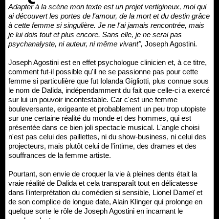
Adapter à la scène mon texte est un projet vertigineux, moi qui
ai découvert les portes de l'amour, de la mort et du destin grâce
à cette femme si singulière. Je ne l'ai jamais rencontrée, mais
je lui dois tout et plus encore. Sans elle, je ne serai pas
psychanalyste, ni auteur, ni même vivant",
Joseph Agostini.
Joseph Agostini est en effet psychologue clinicien et, à ce titre,
comment fut-il possible qu'il ne se passionne pas pour cette
femme si particulière que fut Iolanda Gigliotti, plus connue sous
le nom de Dalida, indépendamment du fait que celle-ci a exercé
sur lui un pouvoir incontestable. Car c'est une femme
bouleversante, exigeante et probablement un peu trop utopiste
sur une certaine réalité du monde et des hommes, qui est
présentée dans ce bien joli spectacle musical. L'angle choisi
n'est pas celui des paillettes, ni du show-business, ni celui des
projecteurs, mais plutôt celui de l'intime, des drames et des
souffrances de la femme artiste.
Pourtant, son envie de croquer la vie à pleines dents était la
vraie réalité de Dalida et cela transparaît tout en délicatesse
dans l'interprétation du comédien si sensible, Lionel Dameï et
de son complice de longue date, Alain Klinger qui prolonge en
quelque sorte le rôle de Joseph Agostini en incarnant le