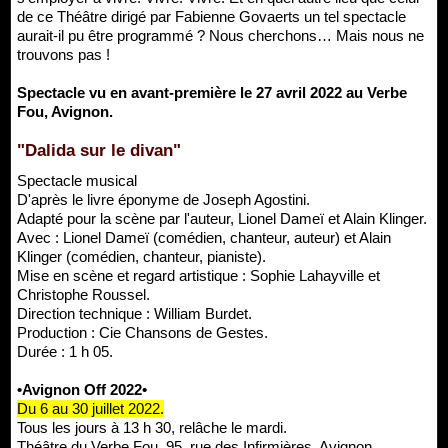
de ce Théâtre dirigé par Fabienne Govaerts un tel spectacle
aurait-il pu être programmé ? Nous cherchons… Mais nous ne
trouvons pas !
Spectacle vu en avant-première le 27 avril 2022 au Verbe
Fou, Avignon.
"Dalida sur le divan"
Spectacle musical
D'après le livre éponyme de Joseph Agostini.
Adapté pour la scène par l'auteur, Lionel Dameï et Alain Klinger.
Avec : Lionel Dameï (comédien, chanteur, auteur) et Alain
Klinger (comédien, chanteur, pianiste).
Mise en scène et regard artistique : Sophie Lahayville et
Christophe Roussel.
Direction technique : William Burdet.
Production : Cie Chansons de Gestes.
Durée : 1 h 05.
•Avignon Off 2022•
Du 6 au 30 juillet 2022.
Tous les jours à 13 h 30, relâche le mardi.
Théâtre du Verbe Fou, 95, rue des Infirmières, Avignon.