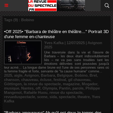
Tags (9) : Bobino
•Off 2025• "Barbara de théâtre en théâtre…" Portrait 3D
d'une femme en-chanteuse
Yves Kafka | 12/07/2025
|
Avignon
2025
Une traversée dans la vie et l'œuvre de
Barbara – les deux étant indissolublement
liés – ne va pas sans troubles tant les
émotions délivrées sont poussées jusqu'à
leur acmé… La longue dame brune est l'une de ses personnes rares où
la femme fragile et forte, servante de "la cause humaine" comme...
2025
,
aigle
,
Avignon
,
Barbara
,
Belgique
,
Bobino
,
Brel
,
chanson
,
chauveau
,
écluse
,
festival
,
gil chauveau
,
Göttingen
,
la revue du spectacle
,
magazine
,
Mogador
,
musique
,
Nantes
,
off
,
Olympia
,
Pantin
,
parole
,
Philippe
Mangenot
,
Rafaèle Huou
,
revue du spectacle
,
revueduspectacle
,
scene
,
sida
,
spectacle
,
theatre
,
Yves
Kafka
"Barbara amoureuse" Ah qu'il est doux le temps des