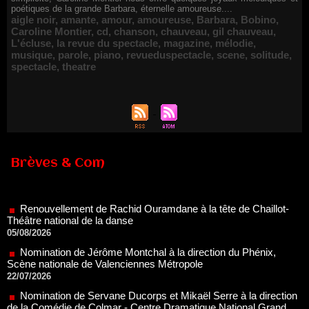
poétiques de la grande Barbara, éternelle amoureuse....
aigle noir
,
amante
,
amour
,
amoureuse
,
Barbara
,
Bobino
,
Caroline Montier
,
cd
,
chanson
,
chauveau
,
gil chauveau
,
L'écluse
,
la revue du spectacle
,
magazine
,
mélodie
,
musique
,
parole
,
piano
,
revueduspectacle
,
scene
,
solitude
,
spectacle
,
theatre
Brèves & Com
Renouvellement de Rachid Ouramdane à la tête de Chaillot-
Théâtre national de la danse
05/08/2026
Nomination de Jérôme Montchal à la direction du Phénix,
Scène nationale de Valenciennes Métropole
22/07/2026
Nomination de Servane Ducorps et Mikaël Serre à la direction
de la Comédie de Colmar - Centre Dramatique National Grand
Est Alsace
07/07/2026