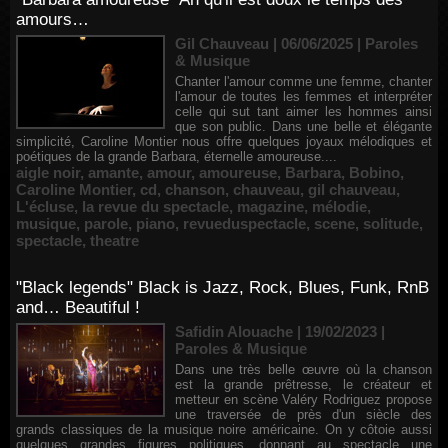
amours…
Gil Chauveau | 06/06/2025
|
Paroles
& Musique
Chanter l'amour comme une femme, chanter
l'amour de toutes les femmes et interpréter
celle qui sut tant aimer les hommes ainsi
que son public. Dans une belle et élégante
simplicité, Caroline Montier nous offre quelques joyaux mélodiques et
poétiques de la grande Barbara, éternelle amoureuse....
aigle noir
,
amante
,
amour
,
amoureuse
,
Barbara
,
Bobino
,
Caroline Montier
,
cd
,
chanson
,
chauveau
,
gil chauveau
,
L'écluse
,
la revue du spectacle
,
magazine
,
mélodie
,
musique
,
parole
,
piano
,
revueduspectacle
,
scene
,
solitude
,
spectacle
,
theatre
"Black legends" Black is Jazz, Rock, Blues, Funk, RnB
and… Beautiful !
Safidin Alouache | 19/02/2023
|
Paroles & Musique
Dans une très belle œuvre où la chanson
est la grande prêtresse, le créateur et
metteur en scène Valéry Rodriguez propose
une traversée de près d'un siècle des
grands classiques de la musique noire américaine. On y côtoie aussi
quelques grandes figures politiques, donnant au spectacle une