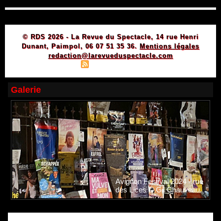
© RDS 2026 - La Revue du Spectacle, 14 rue Henri
Dunant, Paimpol, 06 07 51 35 36.
Mentions légales
redaction@larevueduspectacle.com
|
|
Plan du site
Syndication
Powered by WM
Galerie
Avignon Festival 2024 - rue
des Lices © Gil Chauveau.