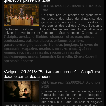
québécois passent à table
Gil Chauveau | 29/10/2018
|
Cirque &
Rue
Ça fleure bon les recettes de grand-mère,
les odeurs des plats du dimanche, des
gâteaux gourmands et les saveurs douces
des tisanes des veillées d'hiver. Souvenirs
d'enfances, astuces culinaires transmises en forme d'héritage
universel, savoir-faire sans frontières… Mais, attention ! Ce n'est pas...
7 doigts
,
acrobatie
,
Bobino
,
chanson
,
chauveau
,
cirque
,
confessions
,
cuisine
,
diabolo
,
enfance
,
équilibre
,
gastronomie
,
gil chauveau
,
humour
,
jonglage
,
la revue du
spectacle
,
magazine
,
musique
,
odeurs
,
piste
,
Québec
,
recette
,
revue du spectacle
,
revueduspectacle
,
saltimbanque
,
scene
,
Sébastien Soldevila
,
Shana Carroll
,
spectacle
,
theatre
•Avignon Off 2018• "Barbara amoureuse"… Ah qu'il est
doux le temps des amours
Gil Chauveau | 22/06/2018
|
Avignon
2018
Chanter l'amour comme une femme, chanter
l'amour de toutes les femmes, et interpréter
celle qui sut tant aimer les hommes ainsi
que son public. Dans une belle et élégante
simplicité, Caroline Montier nous offre quelques joyaux mélodiques et