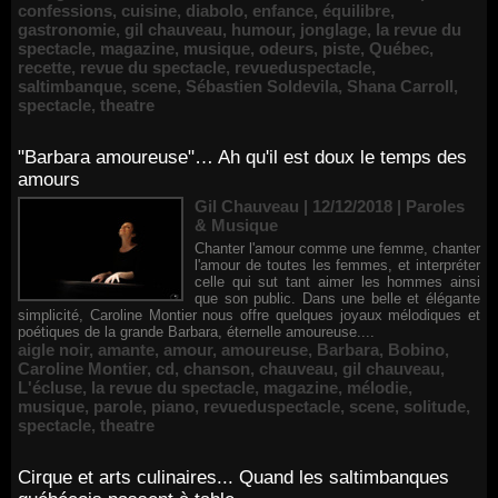
confessions
,
cuisine
,
diabolo
,
enfance
,
équilibre
,
gastronomie
,
gil chauveau
,
humour
,
jonglage
,
la revue du
spectacle
,
magazine
,
musique
,
odeurs
,
piste
,
Québec
,
recette
,
revue du spectacle
,
revueduspectacle
,
saltimbanque
,
scene
,
Sébastien Soldevila
,
Shana Carroll
,
spectacle
,
theatre
"Barbara amoureuse"… Ah qu'il est doux le temps des
amours
Gil Chauveau | 12/12/2018
|
Paroles
& Musique
Chanter l'amour comme une femme, chanter
l'amour de toutes les femmes, et interpréter
celle qui sut tant aimer les hommes ainsi
que son public. Dans une belle et élégante
simplicité, Caroline Montier nous offre quelques joyaux mélodiques et
poétiques de la grande Barbara, éternelle amoureuse....
aigle noir
,
amante
,
amour
,
amoureuse
,
Barbara
,
Bobino
,
Caroline Montier
,
cd
,
chanson
,
chauveau
,
gil chauveau
,
L'écluse
,
la revue du spectacle
,
magazine
,
mélodie
,
musique
,
parole
,
piano
,
revueduspectacle
,
scene
,
solitude
,
spectacle
,
theatre
Cirque et arts culinaires... Quand les saltimbanques