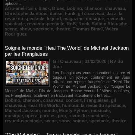
optique...
Afro-américain
,
black
,
Blues
,
Bobino
,
chanson
,
chauveau
,
Christophe Jambois
,
danse
,
Funk
,
gil chauveau
,
Jazz
,
la
revue du spectacle
,
legend
,
magazine
,
musique
,
revue du
spectacle
,
revueduspectacle
,
RnB
,
Rock
,
Safidin Alouache
,
scene
,
show
,
spectacle
,
theatre
,
Thomas Bimaï
,
Valéry
Rodriguez
Soigne le monde "Heal The World" de Michael Jackson
par les Franglaises
Gil Chauveau | 31/03/2020
|
RV du
Jour
Les Franglaises vous souhaitent encore et
toujours un joyeux confinement en vous
offrant une reprise franglisée de "Heal The
World" de Michael Jackson ou "Soigne Le
Monde" de Michel Fils de Jacques. Bonne écoute ! "Même confinés,
les Franglaises récidivent en traduisant littéralement le très...
Bobino
,
chanson
,
chauveau
,
concert
,
Franglaises
,
gil
chauveau
,
Heal The World
,
humour
,
la revue du spectacle
,
Michael Jackson
,
monde
,
Monty Python
,
musicale
,
musique
,
opéra
,
paroles
,
pop
,
revue du spectacle
,
revueduspectacle
,
scene
,
show
,
soigne
,
spectacle
,
theatre
"Che Malambo"… Torses bombés avec le bombo !