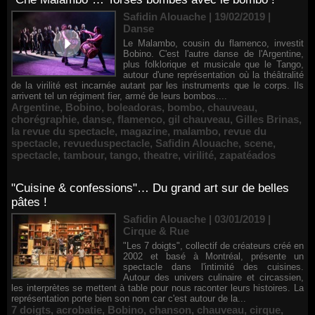
Safidin Alouache | 19/02/2019
|
Danse
Le Malambo, cousin du flamenco, investit
Bobino. C'est l'autre danse de l'Argentine,
plus folklorique et musicale que le Tango,
autour d'une représentation où la théâtralité
de la virilité est incarnée autant par les instruments que le corps. Ils
arrivent tel un régiment fier, armé de leurs bombos....
Argentine
,
Bobino
,
boleadoras
,
bombo
,
chauveau
,
chorégraphie
,
danse
,
flamenco
,
gil chauveau
,
Gilles Brinas
,
la revue du spectacle
,
magazine
,
malambo
,
revue du
spectacle
,
revueduspectacle
,
Safidin Alouache
,
scene
,
spectacle
,
tambour
,
tango
,
theatre
,
virilité
,
zapatéados
"Cuisine & confessions"… Du grand art sur de belles
pâtes !
Safidin Alouache | 03/01/2019
|
Cirque & Rue
"Les 7 doigts", collectif de créateurs créé en
2002 et basé à Montréal, présente un
spectacle dans l'intimité des cuisines.
Autour des univers culinaire et circassien,
les interprètes se mettent à table pour nous raconter leurs histoires. La
représentation porte bien son nom car c'est autour de la...
7 doigts
,
acrobatie
,
Bobino
,
chanson
,
chauveau
,
cirque
,