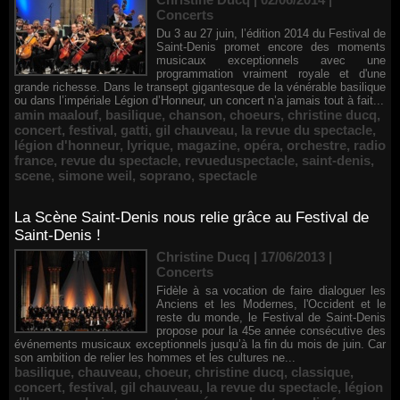
Concerts
Du 3 au 27 juin, l’édition 2014 du Festival de
Saint-Denis promet encore des moments
musicaux exceptionnels avec une
programmation vraiment royale et d'une
grande richesse. Dans le transept gigantesque de la vénérable basilique
ou dans l’impériale Légion d’Honneur, un concert n’a jamais tout à fait...
amin maalouf
,
basilique
,
chanson
,
choeurs
,
christine ducq
,
concert
,
festival
,
gatti
,
gil chauveau
,
la revue du spectacle
,
légion d'honneur
,
lyrique
,
magazine
,
opéra
,
orchestre
,
radio
france
,
revue du spectacle
,
revueduspectacle
,
saint-denis
,
scene
,
simone weil
,
soprano
,
spectacle
La Scène Saint-Denis nous relie grâce au Festival de
Saint-Denis !
Christine Ducq | 17/06/2013
|
Concerts
Fidèle à sa vocation de faire dialoguer les
Anciens et les Modernes, l'Occident et le
reste du monde, le Festival de Saint-Denis
propose pour la 45e année consécutive des
événements musicaux exceptionnels jusqu’à la fin du mois de juin. Car
son ambition de relier les hommes et les cultures ne...
basilique
,
chauveau
,
choeur
,
christine ducq
,
classique
,
concert
,
festival
,
gil chauveau
,
la revue du spectacle
,
légion