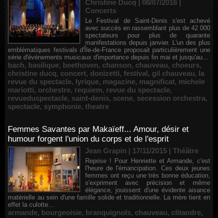
Christine Ducq | 08/07/2016
|
Concerts
Le Festival de Saint-Denis s'est achevé
avec succès en rassemblant plus de 42 000
spectateurs pour plus de quarante
manifestations depuis janvier. L'un des plus
emblématiques festivals d'Île-de-France proposait particulièrement une
série d'événements musicaux d'importance depuis fin mai et jusqu'au...
bach
,
basilique
,
beethoven
,
chanson
,
chauveau
,
choeurs
,
christine ducq
,
concert
,
donizetti
,
festival
,
gil chauveau
,
la
revue du spectacle
,
lyrique
,
magazine
,
magnificat
,
michele
mariotti
,
orchestre
,
requiem
,
revue du spectacle
,
revueduspectacle
,
saint-denis
,
scene
,
secession orchestra
,
spectacle
,
symphonie
,
theatre
Femmes Savantes par Makaïeff... Amour, désir et
humour forgent l'union du corps et de l'esprit
Jean Grapin | 17/11/2015
|
Théâtre
Reprise ! Pour Henriette et Armande, c'est
l'heure de l'émancipation. Ces deux jeunes
femmes ont reçu une très bonne éducation,
s'expriment avec précision et même
élégance, jouissent d'une évidente aisance
matérielle au sein d'une famille solide et traditionnelle. La mère tient en
effet la culotte...
armande
,
bourgeoisie
,
branquignols
,
chauveau
,
clitandre
,