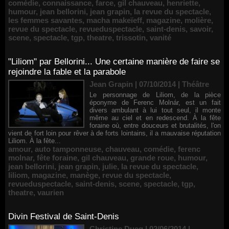
comédie
,
connaissance
,
farce
,
gil chauveau
,
henriette
,
humour
,
jean bellorini
,
jean grapin
,
la revue du spectacle
,
les femmes savantes
,
macha makeïeff
,
magazine
,
molière
,
revue du spectacle
,
revueduspectacle
,
saint-denis
,
savoir
,
scene
,
spectacle
,
tgp
,
theatre
,
trissotin
,
vanité
"Liliom" par Bellorini... Une certaine manière de faire se
rejoindre la fable et la parabole
Jean Grapin | 07/10/2014
|
Théâtre
Le personnage de Liliom, de la pièce
éponyme de Ferenc Molnár, est un fait
divers ambulant à lui tout seul, il monte
même au ciel et en redescend. À la fête
foraine où, entre douceurs et brutalités, l'on
vient de fort loin pour rêver à de forts lointains, il a mauvaise réputation
Liliom. À la fête...
amour
,
auto tamponneuse
,
chauveau
,
comédie
,
ferenc
molnar
,
fête foraine
,
gil chauveau
,
grande roue
,
humour
,
jean bellorini
,
jean grapin
,
julie
,
la revue du spectacle
,
liliom
,
magazine
,
manège
,
revue du spectacle
,
revueduspectacle
,
saint-denis
,
scene
,
spectacle
,
tgp
,
theatre
,
vaurien
Divin Festival de Saint-Denis
Christine Ducq | 02/06/2014
|