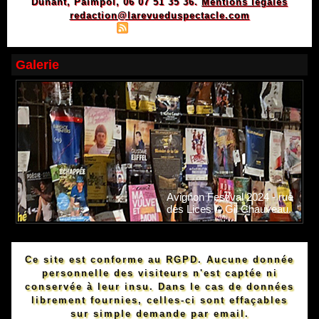
Dunant, Paimpol, 06 07 51 35 36.
Mentions légales
redaction@larevueduspectacle.com
|
|
Plan du site
Syndication
Powered by WM
Galerie
Avignon Festival 2024 - rue
des Lices © Gil Chauveau.
Ce site est conforme au RGPD. Aucune donnée
personnelle des visiteurs n'est captée ni
conservée à leur insu. Dans le cas de données
librement fournies, celles-ci sont effaçables
sur simple demande par email.