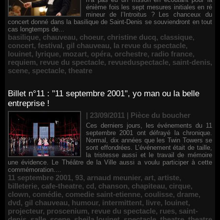
énième fois les sept mesures initiales en ré
mineur de l’Introitus ? Les chanceux du
concert donné dans la basilique de Saint-Denis se souviendront en tout
cas longtemps de...
basilique
,
chauveau
,
choeur
,
christine ducq
,
classique
,
concert
,
festival
,
gil chauveau
,
la revue du spectacle
,
louinet
,
lyrique
,
mozart
,
opéra
,
orchestre
,
radio france
,
requiem
,
revue du spectacle
,
revueduspectacle
,
saint-denis
,
scene
,
spectacle
,
theatre
Billet n°11 : "11 septembre 2001", yo man ou la belle
entreprise !
| 23/09/2011
|
Pièce du boucher
Ces derniers jours, les événements du 11
septembre 2001 ont défrayé la chronique.
Normal, dix années que les Twin Towers se
sont effondrées. L’événement était de taille,
la tristesse aussi et le travail de mémoire
une évidence. Le Théâtre de la Ville aussi a voulu participer à cette
commémoration....
11 septembre 2001
,
93
,
arnaud meunier
,
art
,
artiste
,
billeterie
,
cafe-theatre
,
cd
,
chanson
,
chapiteau
,
cirque
,
clown
,
comédie
,
comedie saint-etienne
,
coulisse
,
drame
,
dvd
,
gil chauveau
,
humour
,
intermittent
,
livre
,
louinet
,
projecteur
,
proscenium
,
revue du spectacle
,
rues
,
saint-
denis
,
salle
,
scene
,
sheila louinet
,
spectacle
,
theatre
,
theatre