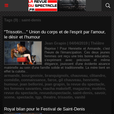
Tags (9) : saint-denis
"Trissotin…" Union du corps et de l'esprit par l'amour,
le désir et l'humour
Jean Grapin | 04/04/2019
|
Théâtre
Reprise ! Pour Henriette et Armande, c'est
l'heure de l'émancipation. Ces deux jeunes
femmes ont reçu une très bonne éducation,
s'expriment avec précision et même
élégance, jouissent d'une évidente aisance
matérielle au sein d'une famille solide et traditionnelle. La mère tient en
effet la culotte...
armande
,
bourgeoisie
,
branquignols
,
chauveau
,
clitandre
,
comédie
,
connaissance
,
farce
,
gil chauveau
,
henriette
,
humour
,
jean bellorini
,
jean grapin
,
la revue du spectacle
,
les femmes savantes
,
macha makeïeff
,
magazine
,
molière
,
revue du spectacle
,
revueduspectacle
,
saint-denis
,
savoir
,
scene
,
spectacle
,
tgp
,
theatre
,
trissotin
,
vanité
Royal bilan pour le Festival de Saint-Denis