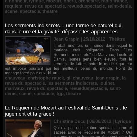
d'honneur
,
lyrique
,
mozart
,
opéra
,
orchestre
,
radio france
,
requiem
,
revue du spectacle
,
revueduspectacle
,
saint-denis
,
scene
,
spectacle
,
theatre
Les serments indiscrets... une forme de naturel qui,
dans le rire et la gravité, dépasse les apparences
Jean Grapin | 25/10/2012
|
Théâtre
Il était une fois un monde dans lequel le
mariage était obligatoire. Dans "Les
Serments indiscrets" de Marivaux, Lucile et
Damis, jeunes gens bien élevés, font le
serment de lutter contre le modèle qui leur
est imposé pourtant par les meilleurs pères du monde. Point de
mariage forcé pour eux. Ni au...
chauveau
,
christophe rauck
,
gil chauveau
,
jean grapin
,
la
revue du spectacle
,
les serments indiscrets
,
louinet
,
marivaux
,
revue du spectacle
,
revueduspectacle
,
saint-
denis
,
scene
,
spectacle
,
tgp
,
theatre
Le Requiem de Mozart au Festival de Saint-Denis : le
jugement et la grâce !
Christine Ducq | 06/06/2012
|
Lyrique
Qui n’a pas une relation spéciale, intime et
sacrée avec le Requiem de Mozart ? Qui
n’a pas eu un frisson en écoutant pour la