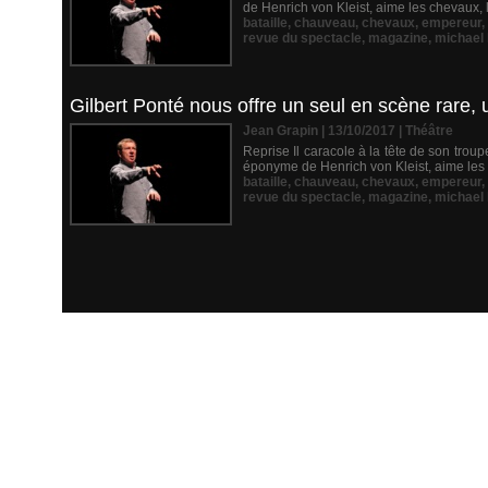
de Henrich von Kleist, aime les chevaux, l
bataille
,
chauveau
,
chevaux
,
empereur
,
revue du spectacle
,
magazine
,
michael
Gilbert Ponté nous offre un seul en scène rare, 
Jean Grapin | 13/10/2017
|
Théâtre
Reprise Il caracole à la tête de son tro
éponyme de Henrich von Kleist, aime les c
bataille
,
chauveau
,
chevaux
,
empereur
,
revue du spectacle
,
magazine
,
michael