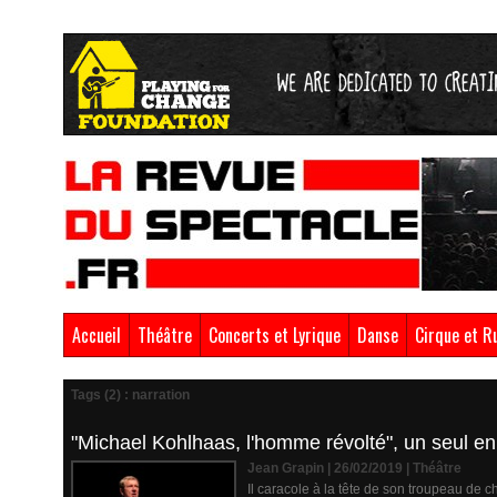
Accueil
Théâtre
Concerts et Lyrique
Danse
Cirque et R
Tags (2) : narration
"Michael Kohlhaas, l'homme révolté", un seul en
Jean Grapin | 26/02/2019
|
Théâtre
Il caracole à la tête de son troupeau de