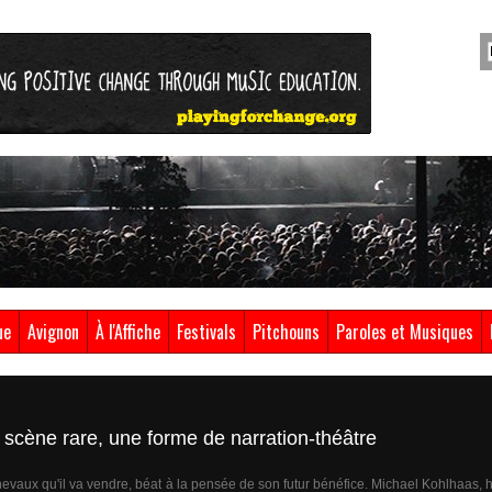
ue
Avignon
À l'Affiche
Festivals
Pitchouns
Paroles et Musiques
 scène rare, une forme de narration-théâtre
 chevaux qu'il va vendre, béat à la pensée de son futur bénéfice. Michael Kohlhaa