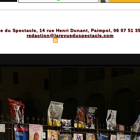
e du Spectacle, 14 rue Henri Dunant, Paimpol, 06 07 51 3
redaction@larevueduspectacle.com
Plan du site
|
Syndication
|
Powered by WM