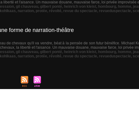
a liberté et l'aisance. Un mauvaise douane, mauvaise farce, loi privée improvisée et 
essaïon
,
gil chauveau
,
gilbert ponté
,
heinrich von kleist
,
hombourg
,
homme
,
jea
 kohlkaas
,
narration
,
protée
,
révolté
,
revue du spectacle
,
revueduspectacle
,
sc
une forme de narration-théâtre
upeau de chevaux qu'il va vendre, béat à la pensée de son futur bénéfice. Michael
hevaux, la liberté et l'aisance. Un mauvaise douane, mauvaise farce, loi privée imp
essaïon
,
gil chauveau
,
gilbert ponté
,
heinrich von kleist
,
hombourg
,
homme
,
jea
 kohlkaas
,
narration
,
protée
,
révolté
,
revue du spectacle
,
revueduspectacle
,
sc