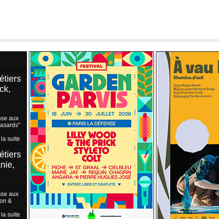
étiers
ck,
sse aux
Hasards"
 la suite
étiers
nie,
sse aux
ion &
 la suite