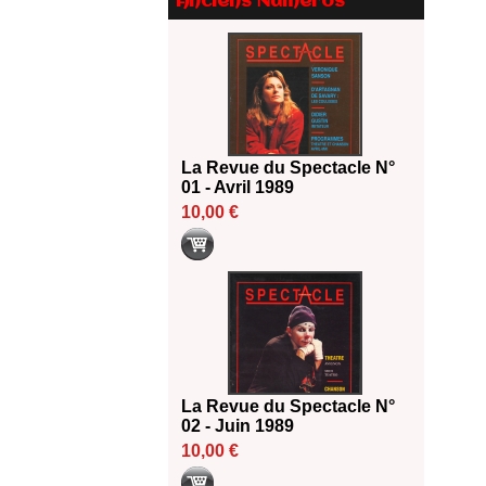
Anciens Numéros
Le palmarès des prix SACD
2026
18/06/2026
Les 10 lauréats du Fonds
Grandes Formes Théâtre 2026
SACD
13/06/2026
La Revue du Spectacle N°
Nomination de Nathalie
01 - Avril 1989
Garraud et Olivier Saccomano à
10,00 €
la direction du Théâtre de
Gennevilliers - CDN
13/06/2026
Dispositif SACD Auteurs
d'espaces : les lauréats 2026
18/03/2026
La Revue du Spectacle N°
02 - Juin 1989
10,00 €