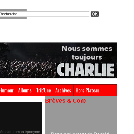
Humour
Albums
Trib'Une
Archives
Hors Plateau
Brèves & Com
Renouvellement de Rachid
Ouramdane à la tête de Chaillot-
Théâtre national de la danse
s, héros du roman éponyme
05/08/2026