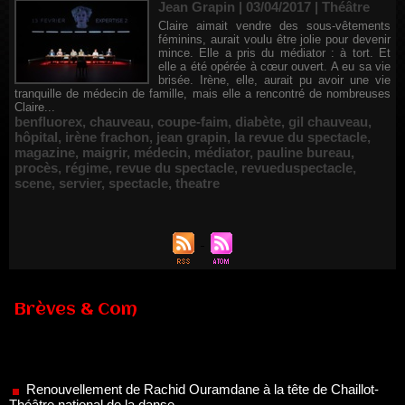
Jean Grapin | 03/04/2017
|
Théâtre
Claire aimait vendre des sous-vêtements
féminins, aurait voulu être jolie pour devenir
mince. Elle a pris du médiator : à tort. Et
elle a été opérée à cœur ouvert. A eu sa vie
brisée. Irène, elle, aurait pu avoir une vie
tranquille de médecin de famille, mais elle a rencontré de nombreuses
Claire...
benfluorex
,
chauveau
,
coupe-faim
,
diabète
,
gil chauveau
,
hôpital
,
irène frachon
,
jean grapin
,
la revue du spectacle
,
magazine
,
maigrir
,
médecin
,
médiator
,
pauline bureau
,
procès
,
régime
,
revue du spectacle
,
revueduspectacle
,
scene
,
servier
,
spectacle
,
theatre
Brèves & Com
Renouvellement de Rachid Ouramdane à la tête de Chaillot-
Théâtre national de la danse
05/08/2026