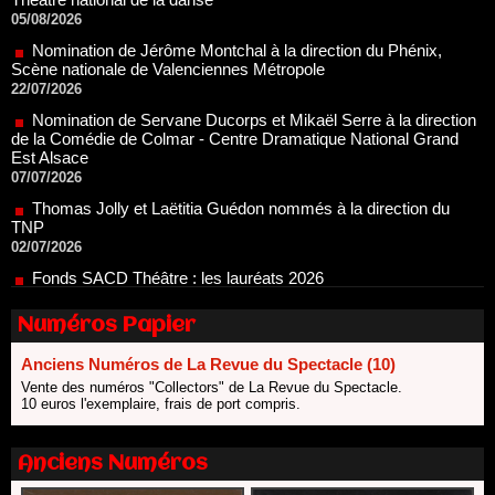
Nomination de Jérôme Montchal à la direction du Phénix,
Scène nationale de Valenciennes Métropole
22/07/2026
Nomination de Servane Ducorps et Mikaël Serre à la direction
de la Comédie de Colmar - Centre Dramatique National Grand
Est Alsace
07/07/2026
Thomas Jolly et Laëtitia Guédon nommés à la direction du
TNP
02/07/2026
Fonds SACD Théâtre : les lauréats 2026
23/06/2026
Dispositif ARTCENA Écrire pour le cirque, les lauréats 2026 !
20/06/2026
Numéros Papier
Le palmarès des prix SACD 2026
18/06/2026
Anciens Numéros de La Revue du Spectacle (10)
Les 10 lauréats du Fonds Grandes Formes Théâtre 2026
Vente des numéros "Collectors" de La Revue du Spectacle.
SACD
10 euros l'exemplaire, frais de port compris.
13/06/2026
Nomination de Nathalie Garraud et Olivier Saccomano à la
Anciens Numéros
direction du Théâtre de Gennevilliers - CDN
13/06/2026