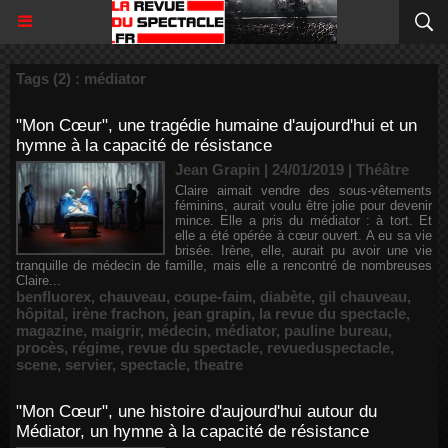
Tags (2) : médiator
"Mon Cœur", une tragédie humaine d'aujourd'hui et un
hymne à la capacité de résistance
Jean Grapin | 24/01/2019
|
Théâtre
Claire aimait vendre des sous-vêtements
féminins, aurait voulu être jolie pour devenir
mince. Elle a pris du médiator : à tort. Et
elle a été opérée à cœur ouvert. A eu sa vie
brisée. Irène, elle, aurait pu avoir une vie
tranquille de médecin de famille, mais elle a rencontré de nombreuses
Claire...
benfluorex
,
chauveau
,
coupe-faim
,
diabète
,
gil chauveau
,
hôpital
,
irène frachon
,
jean grapin
,
la revue du spectacle
,
magazine
,
maigrir
,
médecin
,
médiator
,
pauline bureau
,
procès
,
régime
,
revue du spectacle
,
revueduspectacle
,
scene
,
servier
,
spectacle
,
theatre
"Mon Cœur", une histoire d'aujourd'hui autour du
Médiator, un hymne à la capacité de résistance