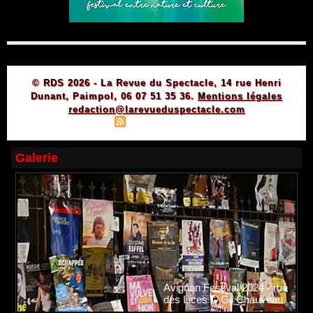
© RDS 2026 - La Revue du Spectacle, 14 rue Henri
Dunant, Paimpol, 06 07 51 35 36.
Mentions légales
redaction@larevueduspectacle.com
|
|
Plan du site
Syndication
Powered by WM
Galerie
Avignon Festival 2024 - rue
des Lices © Gil Chauveau.