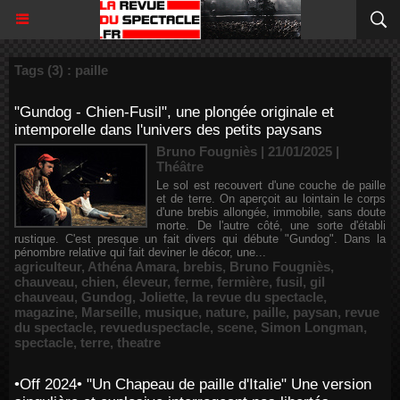
Tags (3) : paille
"Gundog - Chien-Fusil", une plongée originale et
intemporelle dans l'univers des petits paysans
Bruno Fougniès | 21/01/2025
|
Théâtre
Le sol est recouvert d'une couche de paille
et de terre. On aperçoit au lointain le corps
d'une brebis allongée, immobile, sans doute
morte. De l'autre côté, une sorte d'établi
rustique. C'est presque un fait divers qui débute "Gundog". Dans la
pénombre relative qui fait deviner le décor, une...
agriculteur
,
Athéna Amara
,
brebis
,
Bruno Fougniès
,
chauveau
,
chien
,
éleveur
,
ferme
,
fermière
,
fusil
,
gil
chauveau
,
Gundog
,
Joliette
,
la revue du spectacle
,
magazine
,
Marseille
,
musique
,
nature
,
paille
,
paysan
,
revue
du spectacle
,
revueduspectacle
,
scene
,
Simon Longman
,
spectacle
,
terre
,
theatre
•Off 2024• "Un Chapeau de paille d'Italie" Une version