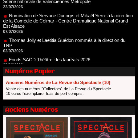
Nomination de Servane Ducorps et Mikaël Serre à la direction
de la Comédie de Colmar - Centre Dramatique National Grand
Est Alsace
07/07/2026
Thomas Jolly et Laëtitia Guédon nommés à la direction du
TNP
02/07/2026
Fonds SACD Théâtre : les lauréats 2026
23/06/2026
Dispositif ARTCENA Écrire pour le cirque, les lauréats 2026 !
20/06/2026
Numéros Papier
Le palmarès des prix SACD 2026
18/06/2026
Anciens Numéros de La Revue du Spectacle (10)
Vente des numéros "Collectors" de La Revue du Spectacle.
Les 10 lauréats du Fonds Grandes Formes Théâtre 2026
10 euros l'exemplaire, frais de port compris.
SACD
13/06/2026
Nomination de Nathalie Garraud et Olivier Saccomano à la
Anciens Numéros
direction du Théâtre de Gennevilliers - CDN
13/06/2026
Dispositif SACD Auteurs d'espaces : les lauréats 2026
18/03/2026