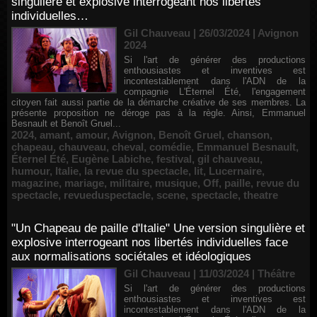
singulière et explosive interrogeant nos libertés
individuelles…
Gil Chauveau | 26/03/2024
|
Avignon
2024
Si l'art de générer des productions
enthousiastes et inventives est
incontestablement dans l'ADN de la
compagnie L'Éternel Été, l'engagement
citoyen fait aussi partie de la démarche créative de ses membres. La
présente proposition ne déroge pas à la règle. Ainsi, Emmanuel
Besnault et Benoît Gruel...
2024
,
amant
,
amour
,
Avignon
,
Benoît Gruel
,
chanson
,
chapeau
,
chauveau
,
cheval
,
comédie
,
Emmanuel Besnault
,
Éternel Été
,
Eugène Labiche
,
festival
,
gil chauveau
,
humour
,
Italie
,
la revue du spectacle
,
lit
,
Lucernaire
,
magazine
,
mariage
,
militaire
,
musique
,
Off
,
paille
,
revue du
spectacle
,
revueduspectacle
,
scene
,
spectacle
,
theatre
"Un Chapeau de paille d'Italie" Une version singulière et
explosive interrogeant nos libertés individuelles face
aux normalisations sociétales et idéologiques
Gil Chauveau | 11/03/2024
|
Théâtre
Si l'art de générer des productions
enthousiastes et inventives est
incontestablement dans l'ADN de la