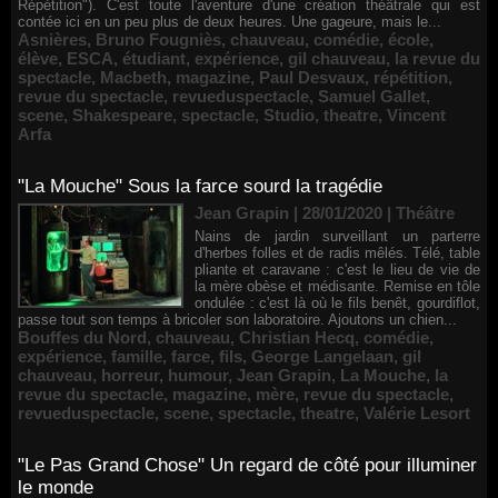
Répétition"). C'est toute l'aventure d'une création théâtrale qui est
contée ici en un peu plus de deux heures. Une gageure, mais le...
Asnières
,
Bruno Fougniès
,
chauveau
,
comédie
,
école
,
élève
,
ESCA
,
étudiant
,
expérience
,
gil chauveau
,
la revue du
spectacle
,
Macbeth
,
magazine
,
Paul Desvaux
,
répétition
,
revue du spectacle
,
revueduspectacle
,
Samuel Gallet
,
scene
,
Shakespeare
,
spectacle
,
Studio
,
theatre
,
Vincent
Arfa
"La Mouche" Sous la farce sourd la tragédie
Jean Grapin | 28/01/2020
|
Théâtre
Nains de jardin surveillant un parterre
d'herbes folles et de radis mêlés. Télé, table
pliante et caravane : c'est le lieu de vie de
la mère obèse et médisante. Remise en tôle
ondulée : c'est là où le fils benêt, gourdiflot,
passe tout son temps à bricoler son laboratoire. Ajoutons un chien...
Bouffes du Nord
,
chauveau
,
Christian Hecq
,
comédie
,
expérience
,
famille
,
farce
,
fils
,
George Langelaan
,
gil
chauveau
,
horreur
,
humour
,
Jean Grapin
,
La Mouche
,
la
revue du spectacle
,
magazine
,
mère
,
revue du spectacle
,
revueduspectacle
,
scene
,
spectacle
,
theatre
,
Valérie Lesort
"Le Pas Grand Chose" Un regard de côté pour illuminer
le monde