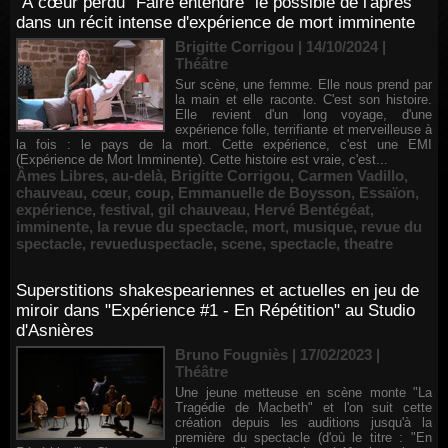
"À cœur perdu" Faire entendre "le possible de l'après"
dans un récit intense d'expérience de mort imminente
Brigitte Corrigou | 14/10/2024
|
Théâtre
Sur scène, une femme. Elle nous prend par
la main et elle raconte. C'est son histoire.
Elle revient d'un long voyage, d'une
expérience folle, terrifiante et merveilleuse à
la fois : le pays de la mort. Cette expérience, c'est une EMI
(Expérience de Mort Imminente). Cette histoire est vraie, c'est...
Âmes Libres
,
au-delà
,
Brigitte Corrigou
,
Carmen Vadillo
,
chauveau
,
cœur
,
coup
,
Emmanuelle de Boysson
,
Essaïon
,
expérience
,
festival
,
gil chauveau
,
Hervé Bentégéat
,
imminente
,
la revue du spectacle
,
mort
,
musique
,
revue du
spectacle
,
revueduspectacle
,
scene
,
spectacle
,
theatre
Superstitions shakespeariennes et actuelles en jeu de
miroir dans "Expérience #1 - En Répétition" au Studio
d'Asnières
Bruno Fougniès | 17/02/2023
|
Théâtre
Une jeune metteuse en scène monte "La
Tragédie de Macbeth" et l'on suit cette
création depuis les auditions jusqu'à la
première du spectacle (d'où le titre : "En