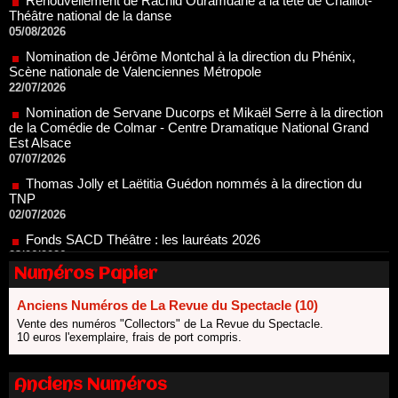
Nomination de Jérôme Montchal à la direction du Phénix,
Scène nationale de Valenciennes Métropole
22/07/2026
Nomination de Servane Ducorps et Mikaël Serre à la direction
de la Comédie de Colmar - Centre Dramatique National Grand
Est Alsace
07/07/2026
Thomas Jolly et Laëtitia Guédon nommés à la direction du
TNP
02/07/2026
Fonds SACD Théâtre : les lauréats 2026
23/06/2026
Dispositif ARTCENA Écrire pour le cirque, les lauréats 2026 !
20/06/2026
Numéros Papier
Le palmarès des prix SACD 2026
18/06/2026
Anciens Numéros de La Revue du Spectacle (10)
Vente des numéros "Collectors" de La Revue du Spectacle.
Les 10 lauréats du Fonds Grandes Formes Théâtre 2026
10 euros l'exemplaire, frais de port compris.
SACD
13/06/2026
Nomination de Nathalie Garraud et Olivier Saccomano à la
Anciens Numéros
direction du Théâtre de Gennevilliers - CDN