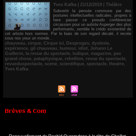
Yves Kafka | 21/12/2019
|
Théâtre
Subvertir la pensée commune par des
postures intellectuelles radicales, propres à
faire passer ce pseudo conférencier
circassien pour un autiste Asperger des plus
performants, semble le crédo existentiel de
cet artiste hors normes. Par le biais de son regard décalé, il recrée
sous nos yeux un monde...
chauveau
,
cirque
,
Cirque ici
,
Desproges
,
dyslexie
,
expérience
,
gil chauveau
,
humour
,
idiot
,
Johann Le
Guillerm
,
la revue du spectacle
,
ludique
,
magazine
,
pas
grand chose
,
pataphysique
,
rebellion
,
revue du spectacle
,
revueduspectacle
,
scene
,
scientifique
,
spectacle
,
theatre
,
Yves Kafka
Brèves & Com
Renouvellement de Rachid Ouramdane à la tête de Chaillot-
Théâtre national de la danse
05/08/2026