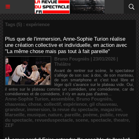
Tags (5) : expérience
Plus que de l'immersion, Anne-Sophie Turion réalise
une création collective et individuelle, en action avec
"La même chose mais pas tout à fait pareille"
Bruno Fougniès | 23/01/2026
|
Théâtre
Avant de rentrer sur scène, le spectateur
s'allège de son sac à dos, de son manteau,
de son smartphone et c'est tout libre et
léger qu'il s'avance sur le plateau vide. Oui,
il entre sur le plateau comme un comédien, une comédienne, car de
comédiennes et de comédiens, il n'y en aura pas d'autres...
Anne-Sophie Turion
,
assemblée
,
Bruno Fougniès
,
chauveau
,
chose
,
collectif
,
expérience
,
gil chauveau
,
grandeur
,
immersion
,
la revue du spectacle
,
magazine
,
Marseille
,
musique
,
nature
,
pareille
,
poème
,
public
,
revue
du spectacle
,
revueduspectacle
,
scene
,
spectacle
,
theatre
,
ZEF