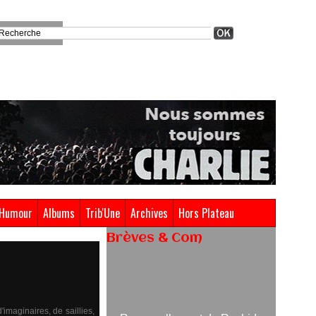
Humour
Albums
Trib'Une
Archives
Hors Plateau
Brèves & Com
Renouvellement de Rachid
Ouramdane à la tête de Chaillot-
Théâtre national de la danse
maginaires, de saillies,