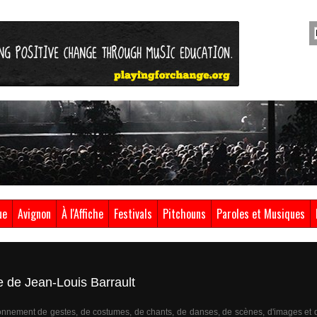
ue
Avignon
À l'Affiche
Festivals
Pitchouns
Paroles et Musiques
e de Jean-Louis Barrault
nnement de gestes, de costumes, de chants, de danses, de scènes, d'images et d'i