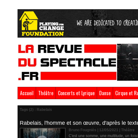
Accueil
Théâtre
Concerts et Lyrique
Danse
Cirque et R
Tags (2) : Rabelais
Rabelais, l'homme et son œuvre, d'après le text
Bruno Fougniès | 12/05/2021
|
Théâtre
C'est une somme, une multitude, un foiso