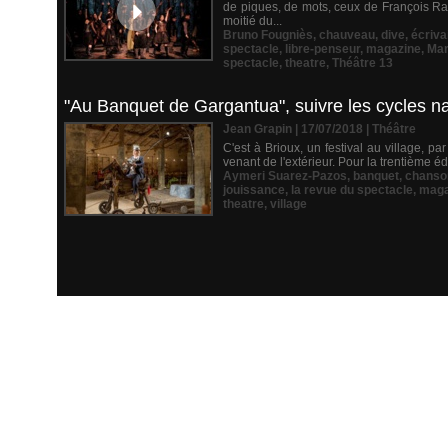
de piques, de mots, ceux de François Rab
moitié du...
Bruno Fougniès
,
chauveau
,
dive
,
écriva
spectacle
,
libre-penseur
,
magazine
,
Mar
spectacle
,
theatre
,
Théâtre 13
"Au Banquet de Gargantua", suivre les cycles nat
Jean Grapin | 17/07/2018
|
Théâtre
C'est à Brioux, un festival au village, par
venant de l'extérieur. Pour la trentième 
Aymeri Suarez-Pazos
,
banquet
,
chanso
jouissance
,
la revue du spectacle
,
maga
theatre
,
village