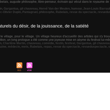
elais, auguste philosophe, libre-penseur, écrivain qui vécut dans le royaume de 
in
,
Gargantua
,
gil chauveau
,
Hervé Van der Meulen
,
humour
,
Jean-Louis Barraul
c-Olivier Dupin
,
Pantagruel
,
philosophe
,
Rabelais
,
revue du spectacle
,
revuedu
urels du désir, de la jouissance, de la satiété
 le village, pour le village. Un village heureux d'accueillir des artistes qui s'y trou
édition, un long prologue a été comme une joyeuse mise en abyme du festival lui-mê
n
,
Charlène Martin
,
chauveau
,
comédie
,
festin
,
festival
,
Gargantua
,
gil chauvea
zine
,
médecin
,
mets
,
Rabelais
,
repas
,
revue du spectacle
,
revueduspectacle
,
s