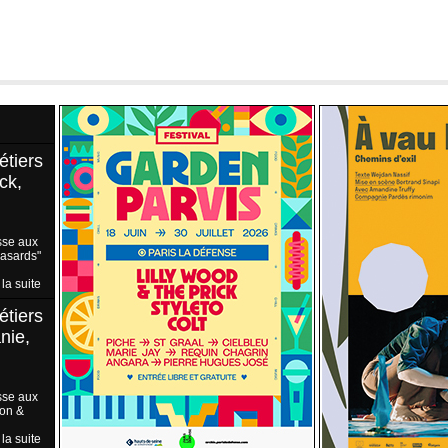
étiers
ck,
sse aux
Hasards"
 la suite
étiers
nie,
sse aux
ion &
 la suite