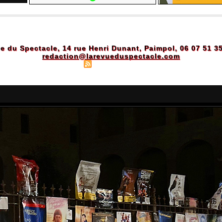
e du Spectacle, 14 rue Henri Dunant, Paimpol, 06 07 51 3
redaction@larevueduspectacle.com
Plan du site
|
Syndication
|
Powered by WM