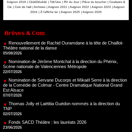
Avignon 2019
|
CédéDévédé
|
Trib'Une
|
RV du Jour
|
Pièce du boucher
|
Coulisses &
Cie
|
Coin de l’œil
|
Archives
|
Avignon 2021
|
Avignon 2022
|
Avignon 2023
|
Avignon
2024
|
À l'affiche ter
|
Avignon 2025
|
Avignon 2026
Renouvellement de Rachid Ouramdane à la tête de Chaillot-
Théâtre national de la danse
05/08/2026
Brèves & Com
Nomination de Jérôme Montchal à la direction du Phénix,
Scène nationale de Valenciennes Métropole
22/07/2026
Nomination de Servane Ducorps et Mikaël Serre à la direction
de la Comédie de Colmar - Centre Dramatique National Grand
Est Alsace
07/07/2026
Thomas Jolly et Laëtitia Guédon nommés à la direction du
TNP
02/07/2026
Fonds SACD Théâtre : les lauréats 2026
23/06/2026
Dispositif ARTCENA Écrire pour le cirque, les lauréats 2026 !
20/06/2026
Le palmarès des prix SACD 2026