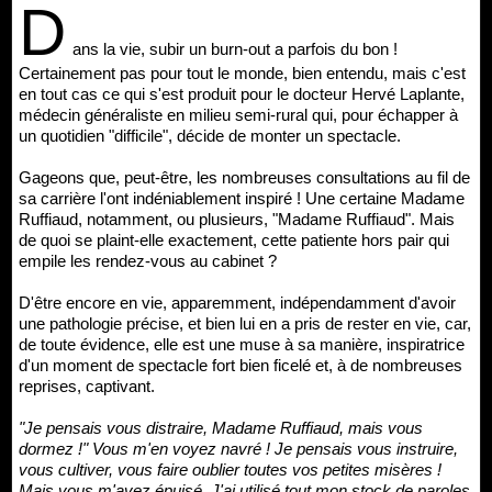
D
ans la vie, subir un burn-out a parfois du bon !
Certainement pas pour tout le monde, bien entendu, mais c'est
en tout cas ce qui s'est produit pour le docteur Hervé Laplante,
médecin généraliste en milieu semi-rural qui, pour échapper à
un quotidien "difficile", décide de monter un spectacle.
Gageons que, peut-être, les nombreuses consultations au fil de
sa carrière l'ont indéniablement inspiré ! Une certaine Madame
Ruffiaud, notamment, ou plusieurs, "Madame Ruffiaud". Mais
de quoi se plaint-elle exactement, cette patiente hors pair qui
empile les rendez-vous au cabinet ?
D'être encore en vie, apparemment, indépendamment d'avoir
une pathologie précise, et bien lui en a pris de rester en vie, car,
de toute évidence, elle est une muse à sa manière, inspiratrice
d'un moment de spectacle fort bien ficelé et, à de nombreuses
reprises, captivant.
"Je pensais vous distraire, Madame Ruffiaud, mais vous
dormez !" Vous m'en voyez navré ! Je pensais vous instruire,
vous cultiver, vous faire oublier toutes vos petites misères !
Mais vous m'avez épuisé. J'ai utilisé tout mon stock de paroles