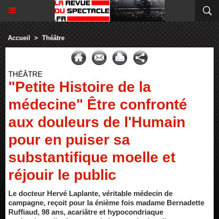
Accueil
>
Théâtre
THÉÂTRE
"Petite Histoire de la
médecine" Être confronté
aux douleurs de l'Humain
pour en puiser sa
substantifique moelle et
réjouir le public
Le docteur Hervé Laplante, véritable médecin de
campagne, reçoit pour la énième fois madame Bernadette
Ruffiaud, 98 ans, acariâtre et hypocondriaque