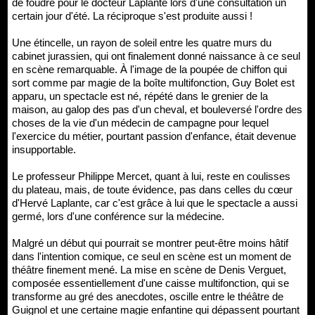
de foudre pour le docteur Laplante lors d'une consultation un
certain jour d'été. La réciproque s'est produite aussi !
Une étincelle, un rayon de soleil entre les quatre murs du
cabinet jurassien, qui ont finalement donné naissance à ce seul
en scène remarquable. À l'image de la poupée de chiffon qui
sort comme par magie de la boîte multifonction, Guy Bolet est
apparu, un spectacle est né, répété dans le grenier de la
maison, au galop des pas d'un cheval, et bouleversé l'ordre des
choses de la vie d'un médecin de campagne pour lequel
l'exercice du métier, pourtant passion d'enfance, était devenue
insupportable.
Le professeur Philippe Mercet, quant à lui, reste en coulisses
du plateau, mais, de toute évidence, pas dans celles du cœur
d'Hervé Laplante, car c'est grâce à lui que le spectacle a aussi
germé, lors d'une conférence sur la médecine.
Malgré un début qui pourrait se montrer peut-être moins hâtif
dans l'intention comique, ce seul en scène est un moment de
théâtre finement mené. La mise en scène de Denis Verguet,
composée essentiellement d'une caisse multifonction, qui se
transforme au gré des anecdotes, oscille entre le théâtre de
Guignol et une certaine magie enfantine qui dépassent pourtant