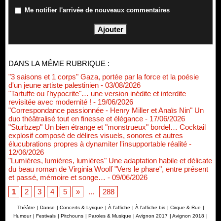
Me notifier l'arrivée de nouveaux commentaires
DANS LA MÊME RUBRIQUE :
"3 saisons et 1 corps" Gaza, portée par la force et la poésie
d'un jeune artiste palestinien
- 03/08/2026
"Tartuffe ou l'hypocrite"… une version inédite et interdite
revisitée avec modernité !
- 19/06/2026
"Correspondance passionnée - Henry Miller et Anaïs Nin" Un
duo théâtralisé tout en finesse et élégance
- 17/06/2026
"Sturbzep" Un bien étrange et "monstrueux" bordel… Cocktail
explosif composé de délires visuels, sonores et autres
élucubrations propres à dynamiter l'insupportable réalité
-
12/06/2026
"Lumières, lumières, lumières" Une adaptation habile et délicate
du beau roman de Virginia Woolf "Vers le phare", entre présent
et passé, mémoire et songe…
- 09/06/2026
1
2
3
4
5
»
...
288
Théâtre
|
Danse
|
Concerts & Lyrique
|
À l'affiche
|
À l'affiche bis
|
Cirque & Rue
|
Humour
|
Festivals
|
Pitchouns
|
Paroles & Musique
|
Avignon 2017
|
Avignon 2018
|