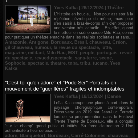
?
Yves Kafka | 26/12/2024
|
Théâtre
L'Histoire en boucle… Non pour assister à la
répétition névrotique du même, mais pour
s'en saisir à bras-le-corps afin d'en proposer
une version très actuelle… En effet, quand
le metteur en scène suisse Milo Rau, connu
pour pratiquer un théâtre enraciné dans les réalités sociétales et sans...
Amazonie
,
Antigone
,
Bordeaux
,
Brésil
,
chauveau
,
Créon
,
gil chauveau
,
humour
,
la revue du spectacle
,
lutte
,
magazine
,
militant
,
Milo Rau
,
MST
,
peuple
,
portugais
,
revue
du spectacle
,
revueduspectacle
,
sans-terre
,
scene
,
Sophocle
,
spectacle
,
theatre
,
tnba
,
tribu
,
tucano
,
Yves
Kafka
"C'est toi qu'on adore" et "Pode Ser" Portraits en
mouvement de "guerillères" fragiles et indomptables
Yves Kafka | 16/12/2024
|
Danse
Leïla Ka occupe une place à part dans le
paysage chorégraphique contemporain.
Découverte en 2019 par Jean-Luc Terrade
lors de sa programmation dans le Festival
Trente Trente de Bordeaux, elle a conquis
"sur le champ" grand public et initiés. Sa force d'attraction ? Une
authenticité à fleur de peau...
adore
,
Blanquefort
,
Bordeaux
,
Carré-Colonnes
,
chauveau
,