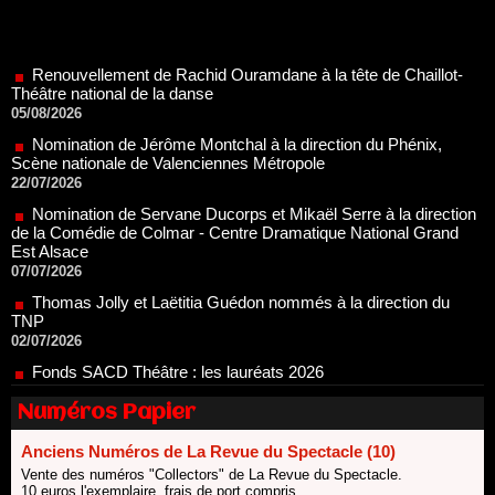
Renouvellement de Rachid Ouramdane à la tête de Chaillot-
Théâtre national de la danse
05/08/2026
Nomination de Jérôme Montchal à la direction du Phénix,
Scène nationale de Valenciennes Métropole
22/07/2026
Nomination de Servane Ducorps et Mikaël Serre à la direction
de la Comédie de Colmar - Centre Dramatique National Grand
Est Alsace
07/07/2026
Thomas Jolly et Laëtitia Guédon nommés à la direction du
TNP
02/07/2026
Fonds SACD Théâtre : les lauréats 2026
23/06/2026
Dispositif ARTCENA Écrire pour le cirque, les lauréats 2026 !
20/06/2026
Numéros Papier
Le palmarès des prix SACD 2026
18/06/2026
Anciens Numéros de La Revue du Spectacle (10)
Vente des numéros "Collectors" de La Revue du Spectacle.
Les 10 lauréats du Fonds Grandes Formes Théâtre 2026
10 euros l'exemplaire, frais de port compris.
SACD