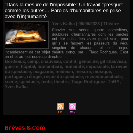
"Dans la mesure de l'impossible" Un travail "presque"
comme les autres… Paroles d'humanitaires en prise
avec l'(in)humanité
Yves Kafka | 09/06/2023
|
Théâtre
Convier sur scène quatre comédiens,
doublures d'humanitaires dont les paroles
ont été collectées avec grand soin, pour
qu'ils se fassent les passeurs du vécu
singulier de chacun, tel est l'enjeu
incandescent de cet objet théâtral conçu par… Tiago Rodrigues. C'est
en effet au tout nouveau directeur...
Bordeaux
,
camp
,
chauveau
,
conflit
,
génocide
,
gil chauveau
,
guerre
,
hôpital
,
humanitaire
,
humanité
,
impossible
,
la revue
du spectacle
,
magazine
,
médecin
,
mesure
,
musique
,
portugais
,
réfugié
,
revue du spectacle
,
revueduspectacle
,
scene
,
spectacle
,
tente
,
theatre
,
Tiago Rodriguez
,
TnBA
,
Yves Kafka
Brèves & Com