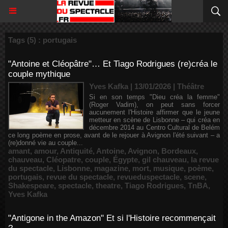
Tags (5) : portugais
"Antoine et Cléopâtre"… Et Tiago Rodrigues (re)créa le
couple mythique
Yves Kafka | 13/01/2026
|
Théâtre
Si en son temps "Dieu créa la femme"
(Roger Vadim), on peut sans forcer
aucunement l'Histoire affirmer que le jeune
metteur en scène de Lisbonne – qui créa en
décembre 2014 au Centro Cultural de Belém
ce long poème en prose, avant de le rejouer à Avignon l'été suivant – a
(re)donné vie au couple...
amant
,
amour
,
Antiquité
,
Antoine
,
Avignon
,
Bordeaux
,
chauveau
,
Cléopatre
,
couple
,
Égypte
,
gil chauveau
,
la revue
du spectacle
,
Lisbonne
,
magazine
,
mort
,
musique
,
poème
,
portugais
,
revue du spectacle
,
revueduspectacle
,
scene
,
Shakespeare
,
spectacle
,
theatre
,
Tiago Rodrigues
,
TnBA
,
Yves Kafka
"Antigone in the Amazon" Et si l'Histoire recommençait