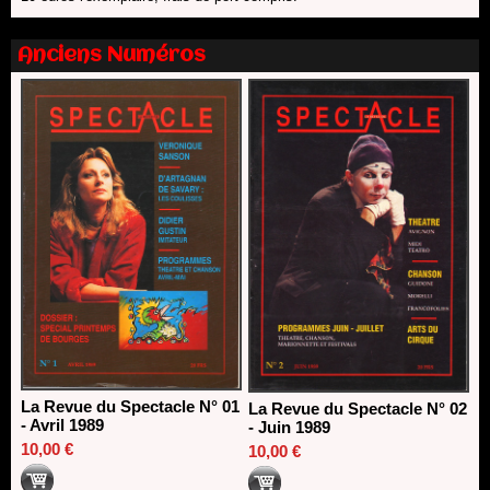
13/06/2026
Nomination de Nathalie Garraud et Olivier Saccomano à la
Anciens Numéros
direction du Théâtre de Gennevilliers - CDN
13/06/2026
Dispositif SACD Auteurs d'espaces : les lauréats 2026
18/03/2026
La Revue du Spectacle N° 01
La Revue du Spectacle N° 02
- Avril 1989
- Juin 1989
10,00 €
10,00 €