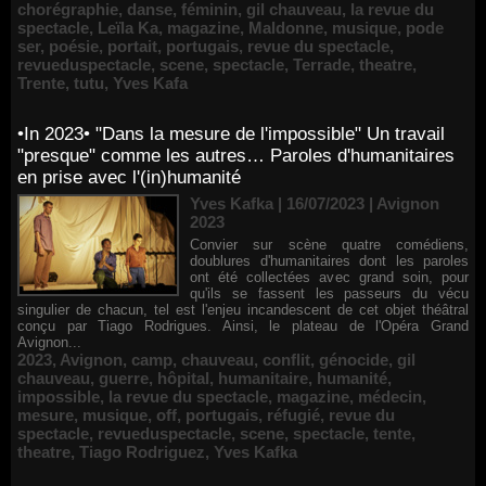
chorégraphie
,
danse
,
féminin
,
gil chauveau
,
la revue du
spectacle
,
Leïla Ka
,
magazine
,
Maldonne
,
musique
,
pode
ser
,
poésie
,
portait
,
portugais
,
revue du spectacle
,
revueduspectacle
,
scene
,
spectacle
,
Terrade
,
theatre
,
Trente
,
tutu
,
Yves Kafa
•In 2023• "Dans la mesure de l'impossible" Un travail
"presque" comme les autres… Paroles d'humanitaires
en prise avec l'(in)humanité
Yves Kafka | 16/07/2023
|
Avignon
2023
Convier sur scène quatre comédiens,
doublures d'humanitaires dont les paroles
ont été collectées avec grand soin, pour
qu'ils se fassent les passeurs du vécu
singulier de chacun, tel est l'enjeu incandescent de cet objet théâtral
conçu par Tiago Rodrigues. Ainsi, le plateau de l'Opéra Grand
Avignon...
2023
,
Avignon
,
camp
,
chauveau
,
conflit
,
génocide
,
gil
chauveau
,
guerre
,
hôpital
,
humanitaire
,
humanité
,
impossible
,
la revue du spectacle
,
magazine
,
médecin
,
mesure
,
musique
,
off
,
portugais
,
réfugié
,
revue du
spectacle
,
revueduspectacle
,
scene
,
spectacle
,
tente
,
theatre
,
Tiago Rodriguez
,
Yves Kafka