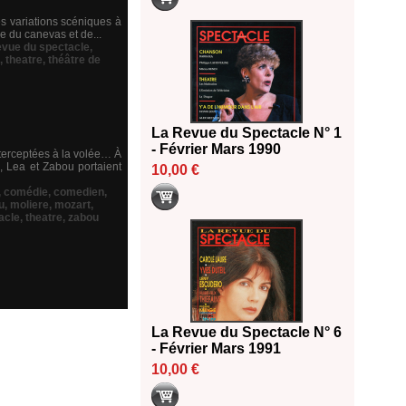
es variations scéniques à
e du canevas et de...
revue du spectacle
,
,
theatre
,
théâtre de
La Revue du Spectacle N° 1
- Février Mars 1990
terceptées à la volée… À
, Lea et Zabou portaient
10,00 €
,
comédie
,
comedien
,
u
,
moliere
,
mozart
,
acle
,
theatre
,
zabou
La Revue du Spectacle N° 6
- Février Mars 1991
10,00 €