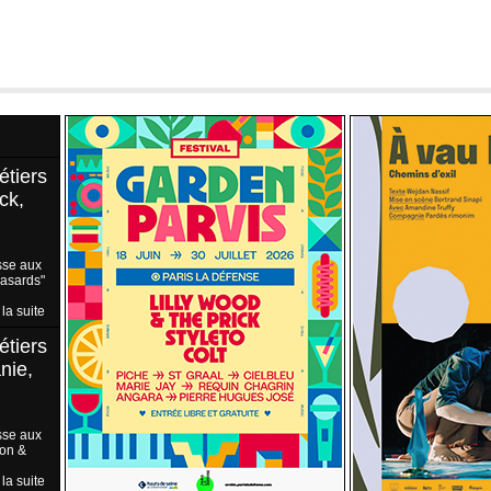
étiers
ck,
sse aux
Hasards"
 la suite
étiers
nie,
sse aux
ion &
 la suite