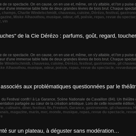
e de ce spectacle. On en cause, on en use et, même, on s'y attable, et l'on y puise
rieur d'une immense table faite de deux grandes lèvres de bois brut. Chaque spectate
,
champs
,
Charlie Windelschmidt
,
chauveau
,
cuisine
,
Dérézo
,
festival
,
gastron
gazine
,
Miske Alhaouthou
,
musique
,
odeur
,
off
,
poésie
,
repas
,
revue du spectac
r
,
vin
hes" de la Cie Dérézo : parfums, goût, regard, toucher
e de ce spectacle. On en cause, on en use et, même, on s'y attable, et l'on y puise
rieur d'une immense table faite de deux grandes lèvres de bois brut. Chaque spectate
lie Windelschmidt
,
chauveau
,
cuisine
,
Dérézo
,
festival
,
gastronomie
,
gil chauve
ske Alhaouthou
,
musique
,
odeur
,
poésie
,
repas
,
revue du spectacle
,
revueduspe
ent associés aux problématiques questionnées par le théât
n du Festival confit ! à La Garance, Scène Nationale de Cavaillon (84). Un théâtre
entation partagée au cœur de la création artistique. Lors de cette nouvelle édition, "co
ine
,
culinaire
,
dîner
,
festival
,
fin
,
Freekeh
,
Garance
,
gastronomie
,
gil chauveau
,
H
banais
,
magazine
,
marin
,
mer
,
monde
,
musique
,
repas
,
revue du spectacle
,
revu
re
enté sur un plateau, à déguster sans modération…