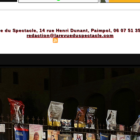
e du Spectacle, 14 rue Henri Dunant, Paimpol, 06 07 51 3
redaction@larevueduspectacle.com
Plan du site
|
Syndication
|
Powered by WM