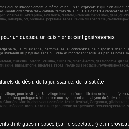
tes creuse inlassablement la même veine. En fin explorateur qui n'en aurait jama
 des vivants dits ordinaires – comme "terrain de jeu"… Déjà dans "Le cabaret des abse
plin
,
chauveau
,
entreprise
,
existence
,
festival
,
François Cervantes
,
gens
,
gil c
zine
,
musique
,
off
,
ordinaire
,
populaire
,
repas
,
revue du spectacle
,
revueduspec
 pour un quatuor, un cuisinier et cent gastronomes
ciplinaire, la musicienne, performeuse et conceptrice de dispositifs scéniqu
nattendu au pays des sens où l'ouïe et l'odorat sont sollicités par les notes so
auveau
,
Claudius Tortorici
,
cuisine
,
culinaire
,
dîner
,
électro
,
gastronomie
,
gil ch
musique
,
philharmonie
,
pieuvres
,
repas
,
revue du spectacle
,
revueduspectacle
urels du désir, de la jouissance, de la satiété
 le village, pour le village. Un village heureux d'accueillir des artistes qui s'y trou
édition, un long prologue a été comme une joyeuse mise en abyme du festival lui-mê
n
,
Charlène Martin
,
chauveau
,
comédie
,
festin
,
festival
,
Gargantua
,
gil chauvea
zine
,
médecin
,
mets
,
Rabelais
,
repas
,
revue du spectacle
,
revueduspectacle
,
s
d'intrigues imposés (par le spectateur) et improvisat