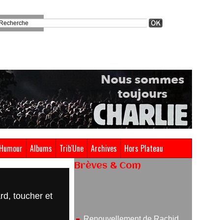
Humour
Albums
Trib'Une
Archives
Hors Plateau
Brèves & Com
Renouvellement de Rachid
d, toucher et
Ouramdane à la tête de Chaillot-
Théâtre national de la danse
05/08/2026