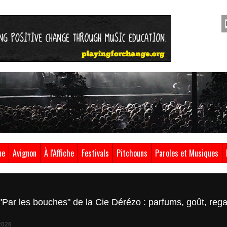
ue
Avignon
À l'Affiche
Festivals
Pitchouns
Paroles et Musiques
ar les bouches" de la Cie Dérézo : parfums, goût, regar
2026