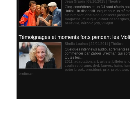
Jean Grapin | 08/10/2015
|
Théâtre
Cinq comédiens et un DJ sont réunis pour
l'infini. Un dispositif unique pour un mê
alain mollot
,
chauveau
,
collectif jacquer
magazine
,
musique
,
olivier descargues
belleville
,
véronic joly
,
villejuif
Témoignages et moments forts pendant les Moliè
Sheila Louinet | 22/04/2011
|
Théâtre
Quelques interviews audio, agrémentées d
commencer par Zabou Breitman qui sortai
toutes les...
2011
,
adaptation
,
art
,
artiste
,
billeterie
,
c
coulisse
,
drame
,
dvd
,
fauves
,
haim
,
hum
peter brook
,
president
,
prix
,
projecteur
,
breitman