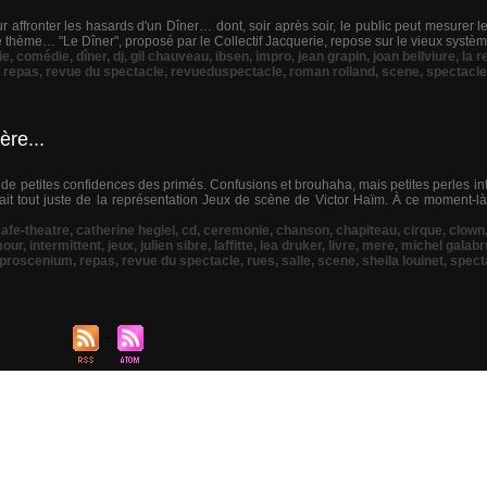
 affronter les hasards d'un Dîner… dont, soir après soir, le public peut mesurer l
me thème… "Le Dîner", proposé par le Collectif Jacquerie, repose sur le vieux systèm
ie
,
comédie
,
dîner
,
dj
,
gil chauveau
,
ibsen
,
impro
,
jean grapin
,
joan bellviure
,
la 
,
repas
,
revue du spectacle
,
revueduspectacle
,
roman rolland
,
scene
,
spectacle
re...
e petites confidences des primés. Confusions et brouhaha, mais petites perles in
t tout juste de la représentation Jeux de scène de Victor Haïm. À ce moment-là
afe-theatre
,
catherine hegiel
,
cd
,
ceremonie
,
chanson
,
chapiteau
,
cirque
,
clown
our
,
intermittent
,
jeux
,
julien sibre
,
laffitte
,
lea druker
,
livre
,
mere
,
michel galabr
proscenium
,
repas
,
revue du spectacle
,
rues
,
salle
,
scene
,
sheila louinet
,
spect