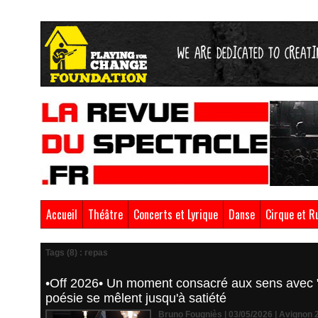
Accueil
Théâtre
Concerts et Lyrique
Danse
Cirque et R
Tags (8) : repas
•Off 2026• Un moment consacré aux sens avec "P
poésie se mêlent jusqu'à satiété
Bruno Fougniès | 03/05/2026
|
Avignon 