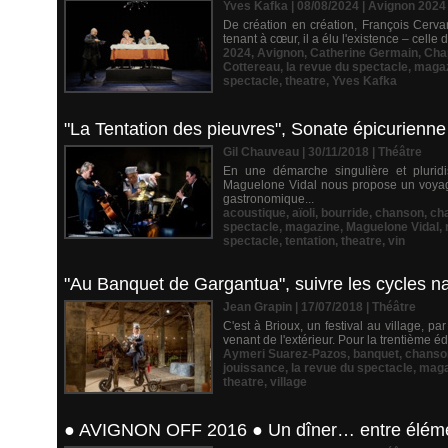
Yves Kafka | 08/08/2024
|
Avignon 2024
De création en création, François Cervan
tenant à cœur, il a élu l'existence – celle
2024
,
Avignon
,
Catherine Germain
,
Cha
Cottereau
,
la revue du spectacle
,
maga
spectacle
,
theatre
,
Yves Kafka
"La Tentation des pieuvres", Sonate épicurienne
Gil Chauveau | 30/11/2018
|
Théâtre
En une démarche singulière et pluridis
Maguelone Vidal nous propose un voyage i
gastronomique...
acoustique
,
aïoli
,
bourride
,
chanson
,
ch
spectacle
,
magazine
,
Maguelone Vidal
,
spectacle
,
tentation
,
theatre
,
vin
"Au Banquet de Gargantua", suivre les cycles nat
Jean Grapin | 17/07/2018
|
Théâtre
C'est à Brioux, un festival au village, par
venant de l'extérieur. Pour la trentième 
Aymeri Suarez-Pazos
,
banquet
,
chanso
jouissance
,
la revue du spectacle
,
maga
theatre
,
village
● AVIGNON OFF 2016 ● Un dîner… entre éléments 