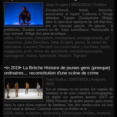
Jean Grapin | 09/11/2019
|
Théâtre
Encapuchonné, fermé, farouche,
provocateur et fuyant. Conforme à l'image
attendue, Tigrane (Soulaymane Rkiba),
dans le spectacle éponyme de Jali Barcilon,
est un mauvais garçon. Un garçon… à
problèmes. Bordure comme on dit. Sous surveillance. Renvoyable à
tout moment. Affligé d'un père alcoolique...
ados
,
chauveau
,
éducation
,
enseignant
,
enseignement
,
gil
chauveau
,
Jalie Barcilon
,
Jean Grapin
,
jeune
,
la revue du
spectacle
,
Laurent Terzieff
,
Le Lucernaire
,
Lisa Klax
,
lycée
,
magazine
,
prof
,
revue du spectacle
,
revueduspectacle
,
sauvageon
,
scene
,
spectacle
,
theatre
,
Tigrane
•In 2019• La Brèche Histoire de jeunes gens (presque)
ordinaires… reconstitution d'une scène de crime
Yves Kafka | 19/07/2019
|
Avignon
2019
Sur un plateau nu où seules les nappes de
lumières et de sons créent la scénographie,
se déplie sur quatorze années (1977 et
1991) l'histoire de quatre jeunes gens réunis
dans la cave d'une maison de banlieue, lieu des rendez-vous où tout
s'est noué et dénoué. Construit comme un thriller où le...
2019
,
ados
,
Avignon
,
chauveau
,
Dominique Hollier
,
festival
,