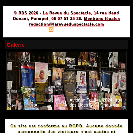
© RDS 2026 - La Revue du Spectacle, 14 rue Henri
Dunant, Paimpol, 06 07 51 35 36.
Mentions légales
redaction@larevueduspectacle.com
|
|
Plan du site
Syndication
Powered by WM
Galerie
Avignon Festival 2024 - rue
des Lices © Gil Chauveau.
Ce site est conforme au RGPD. Aucune donnée
personnelle des visiteurs n'est captée ni