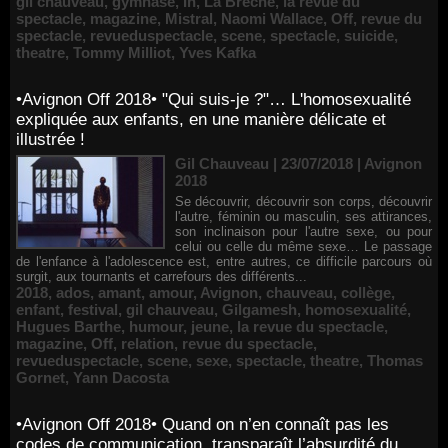
gil chauveau
,
gymnase
,
In
,
La Brèche
,
la revue du
spectacle
,
magazine
,
Mistral
,
Naomi Wallace
,
Off
,
revue du
spectacle
,
revueduspectacle
,
scene
,
spectacle
,
suicide
,
theatre
,
Tommy Milliot
,
Yves Kafka
•Avignon Off 2018• "Qui suis-je ?"… L'homosexualité
expliquée aux enfants, en une manière délicate et
illustrée !
Gil Chauveau | 23/07/2018
|
Avignon
2018
Se découvrir, découvrir son corps, découvrir
l'autre, féminin ou masculin, ses attirances,
son inclinaison pour l'autre sexe, ou pour
celui ou celle du même sexe… Le passage
de l'enfance à l'adolescence est, entre autres, ce difficile parcours où
surgit, aux tournants et carrefours des différents...
2018
,
ados
,
amant
,
amour
,
Avignon
,
chauveau
,
collège
,
enfant
,
festival
,
gil chauveau
,
Gilgamesh
,
homosexualité
,
Hugues Barthe
,
humour
,
jeune
,
la revue du spectacle
,
magazine
,
Off
,
relation
,
revue du spectacle
,
revueduspectacle
,
scene
,
sexe
,
spectacle
,
theatre
,
Thomas
Gornet
,
Yann Dacosta
•Avignon Off 2018• Quand on n’en connaît pas les
codes de communication, transparaît l’absurdité du