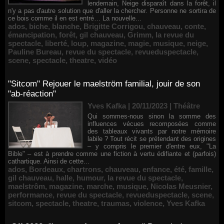
lendemain, Neige disparaît dans la forêt, il
n'y a pas d'autre solution que d'aller la chercher. Personne ne sortira de
ce bois comme il en est entré… La nouvelle...
ados
,
biche
,
blanche
,
Brigitte Corrigou
,
chauveau
,
conte
,
émancipation
,
forêt
,
gil chauveau
,
Grimm
,
la revue du
spectacle
,
liberté
,
loup
,
magazine
,
magie
,
musique
,
neige
,
Pauline Bureau
,
revue du spectacle
,
revueduspectacle
,
scene
,
spectacle
,
theatre
,
vidéo
"Sitcom" Rejouer le maelström familial, jouir de son
"ab-réaction"
Yves Kafka | 20/11/2023
|
Théâtre
Qui sommes-nous sinon la somme des
influences vécues recomposées comme
des tableaux vivants par notre mémoire
labile ? Tout récit se prétendant des origines
– y compris le premier d'entre eux, "La
Bible" – est à prendre comme une fiction à vertu édifiante et (parfois)
cathartique. Ainsi de cette...
ados
,
Bordeaux
,
chartrons
,
chauveau
,
enfance
,
été
,
famille
,
gil chauveau
,
halle
,
humour
,
la revue du spectacle
,
maelstrôm
,
magazine
,
marche
,
musique
,
Nicolas Meusnier
,
performance
,
revue du spectacle
,
revueduspectacle
,
scene
,
sitcom
,
spectacle
,
theatre
,
traumas
,
violence
,
Yves Kafka