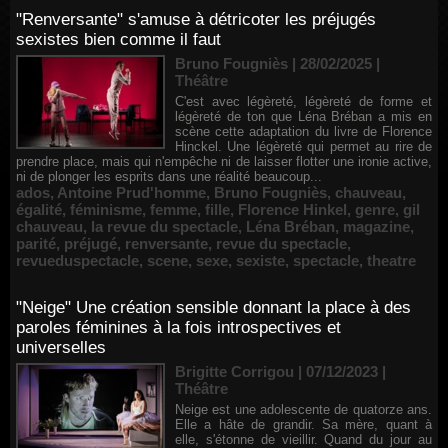
"Renversante" s'amuse à détricoter les préjugés
sexistes bien comme il faut
Bruno Fougniès | 28/02/2025
|
Théâtre
C'est avec légèreté, légèreté de forme et
légèreté de ton que Léna Bréban a mis en
scène cette adaptation du livre de Florence
Hinckel. Une légèreté qui permet au rire de
prendre place, mais qui n'empêche ni de laisser flotter une ironie active,
ni de plonger les esprits dans une réalité beaucoup...
ados
,
Antoine Prud'homme
,
Bruno Fougniès
,
chauveau
,
égalité
,
féminisme
,
femme
,
fille
,
Florence Hinkel
,
genre
,
gil
chauveau
,
la revue du spectacle
,
Léna Bréban
,
magazine
,
parité
,
préjugé
,
renversante
,
revue du spectacle
,
revueduspectacle
,
scene
,
sexe
,
sexiste
,
spectacle
,
theatre
"Neige" Une création sensible donnant la place à des
paroles féminines à la fois introspectives et
universelles
Brigitte Corrigou | 07/12/2023
|
Théâtre
Neige est une adolescente de quatorze ans.
Elle a hâte de grandir. Sa mère, quant à
elle, s'étonne de vieillir. Quand du jour au