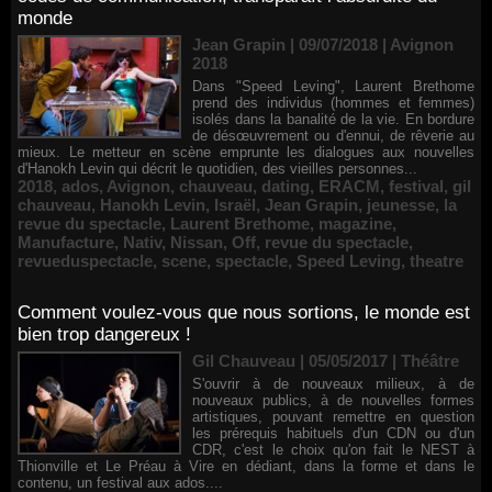
monde
Jean Grapin | 09/07/2018
|
Avignon
2018
Dans "Speed Leving", Laurent Brethome
prend des individus (hommes et femmes)
isolés dans la banalité de la vie. En bordure
de désœuvrement ou d'ennui, de rêverie au
mieux. Le metteur en scène emprunte les dialogues aux nouvelles
d'Hanokh Levin qui décrit le quotidien, des vieilles personnes...
2018
,
ados
,
Avignon
,
chauveau
,
dating
,
ERACM
,
festival
,
gil
chauveau
,
Hanokh Levin
,
Israël
,
Jean Grapin
,
jeunesse
,
la
revue du spectacle
,
Laurent Brethome
,
magazine
,
Manufacture
,
Nativ
,
Nissan
,
Off
,
revue du spectacle
,
revueduspectacle
,
scene
,
spectacle
,
Speed Leving
,
theatre
Comment voulez-vous que nous sortions, le monde est
bien trop dangereux !
Gil Chauveau | 05/05/2017
|
Théâtre
S'ouvrir à de nouveaux milieux, à de
nouveaux publics, à de nouvelles formes
artistiques, pouvant remettre en question
les prérequis habituels d'un CDN ou d'un
CDR, c'est le choix qu'on fait le NEST à
Thionville et Le Préau à Vire en dédiant, dans la forme et dans le
contenu, un festival aux ados....