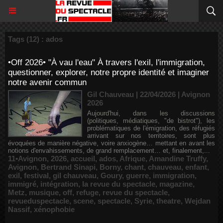
Tags (12) : ados
•Off 2026• "À vau l'eau" À travers l'exil, l'immigration,
questionner, explorer, notre propre identité et imaginer
notre avenir commun
Gil Chauveau | 22/04/2026
|
Avignon
2026
Aujourd'hui, dans les discussions
(politiques, médiatiques, "de bistrot"), les
problématiques de l'émigration, des réfugiés
arrivant sur nos territoires, sont plus
évoquées de manière négative, voire anxiogène… mettant en avant les
notions d'envahissements, de grand remplacement… et, finalement,...
11•Avignon
,
2026
,
accueil
,
ados
,
Afrique
,
Amandine Truffy
,
Avignon
,
Bertrand Sinapi
,
Borny
,
chant
,
chauveau
,
enfant
,
exil
,
festival
,
gil chauveau
,
Goury
,
guerre
,
immigration
,
immigré
,
intégration
,
la revue du spectacle
,
magazine
,
Metz
,
musique
,
off
,
refuge
,
revue du spectacle
,
revueduspectacle
,
scene
,
spectacle
,
Syrie
,
theatre
,
Wejdan
Nassif
,
xénophobie