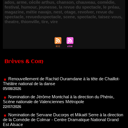
ados
,
arme
,
cécile arthus
,
chanson
,
chauveau
,
comédie
,
festival
,
humour
,
jeunesse
,
la revue du spectacle
,
le préau
,
magazine
,
métie navajo
,
nest
,
otage
,
revolver
,
revue du
spectacle
,
revueduspectacle
,
scene
,
spectacle
,
taisez-vous
,
theatre
,
thionville
,
tire
,
vire
Brèves & Com
Renouvellement de Rachid Ouramdane à la tête de Chaillot-
Théâtre national de la danse
05/08/2026
Nomination de Jérôme Montchal à la direction du Phénix,
Scène nationale de Valenciennes Métropole
22/07/2026
Nomination de Servane Ducorps et Mikaël Serre à la direction
de la Comédie de Colmar - Centre Dramatique National Grand
Est Alsace
07/07/2026
Thomas Jolly et Laëtitia Guédon nommés à la direction du
TNP