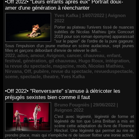
•Off 2022• "Leurs enfants après eux" Portrait doux-
amer d'une génération à réenchanter
Yves Kafka | 14/07/2022
|
Avignon
2022
Porter au plateau l'univers tissé de nuances
subtiles de Nicolas Mathieu (prix Goncourt
2018 pour son roman éponyme) apparaissait
"sur le papier" de l'ordre de la pure gageure.
Sous l'impulsion d'un jeune metteur en scène audacieux, sept jeunes
filles et garçons débordant d'envie de relever le défi...
2022
,
ados
,
amour
,
Avignon
,
cancer
,
chauveau
,
enfant
,
festival
,
génération
,
gil chauveau
,
Hugo Roux
,
intégration
,
la revue du spectacle
,
magazine
,
mob
,
Nicolas Mathieu
,
Nirvana
,
Off
,
pubère
,
revue du spectacle
,
revueduspectacle
,
scene
,
spectacle
,
theatre
,
Yves Kafka
•Off 2022• "Renversante" s'amuse à détricoter les
préjugés sexistes bien comme il faut
Bruno Fougniès | 29/06/2022
|
Avignon 2022
C'est avec légèreté, légèreté de forme et
légèreté de ton que Léna Bréban a mis en
scène cette adaptation du livre de Florence
Hinckel. Une légèreté qui permet au rire de
prendre place, mais qui n'empêche ni de laisser flotter une ironie active,