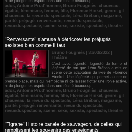
ni de plonger les esprits dans une réalité beaucoup...
ados
,
Antoine Prud'homme
,
Bruno Fougniès
,
chauveau
,
égalité
,
féminisme
,
femme
,
fille
,
Florence Hinkel
,
genre
,
gil
chauveau
,
la revue du spectacle
,
Léna Bréban
,
magazine
,
parité
,
préjugé
,
renversante
,
revue du spectacle
,
revueduspectacle
,
scene
,
sexe
,
sexiste
,
spectacle
,
theatre
"Renversante" s'amuse à détricoter les préjugés
sexistes bien comme il faut
Bruno Fougniès | 31/03/2022
|
Théâtre
C'est avec légèreté, légèreté de forme et
légèreté de ton que Léna Bréban a mis en
scène cette adaptation du livre de Florence
Hinckel. Une légèreté qui permet au rire de
prendre place, mais qui n'empêche ni de laisser flotter une ironie active,
ni de plonger les esprits dans une réalité beaucoup...
ados
,
Antoine Prud'homme
,
Bruno Fougniès
,
chauveau
,
égalité
,
féminisme
,
femme
,
fille
,
Florence Hinkel
,
genre
,
gil
chauveau
,
la revue du spectacle
,
Léna Bréban
,
magazine
,
parité
,
préjugé
,
renversante
,
revue du spectacle
,
revueduspectacle
,
scene
,
sexe
,
sexiste
,
spectacle
,
theatre
"Tigrane" Histoire banale de sauvageon, de celles qui
remplissent les souvenirs des enseignants