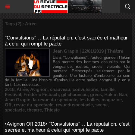
Tags (2) : Atrée
"Convulsions"… La réputation, c'est sacrée et malheur
à celui qui rompt le pacte
Jean Grapin | 22/01/2019
|
Théâtre
Dans "Convulsions", l'auteur guinéen Hakim
Bah montre des hommes obnubilés par la
vengeance, rustres, cruels, violents. Qui
mentent. Préoccupés seulement par la
géniture. Une histoire d'embrouille au sein
de la famille. Une histoire d'embrouille entre mâles comme il y en a
tant. Ces nouveaux...
2018
,
Atrée
,
Avignon
,
chauveau
,
convulsions
,
famille
,
Festival
,
Frédéric Fisbach
,
gil chauveau
,
grecs
,
Hakim Bah
,
Jean Grapin
,
la revue du spectacle
,
les halles
,
magazine
,
Off
,
revue du spectacle
,
revueduspectacle
,
scene
,
spectacle
,
theatre
,
Thieste
•Avignon Off 2018• "Convulsions"… La réputation, c'est
sacrée et malheur à celui qui rompt le pacte