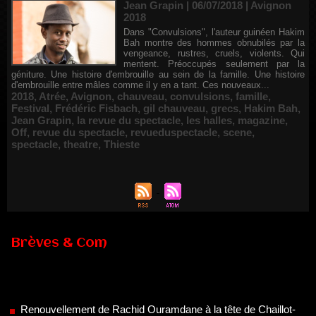
Jean Grapin | 06/07/2018
|
Avignon
2018
Dans "Convulsions", l'auteur guinéen Hakim
Bah montre des hommes obnubilés par la
vengeance, rustres, cruels, violents. Qui
mentent. Préoccupés seulement par la
géniture. Une histoire d'embrouille au sein de la famille. Une histoire
d'embrouille entre mâles comme il y en a tant. Ces nouveaux...
2018
,
Atrée
,
Avignon
,
chauveau
,
convulsions
,
famille
,
Festival
,
Frédéric Fisbach
,
gil chauveau
,
grecs
,
Hakim Bah
,
Jean Grapin
,
la revue du spectacle
,
les halles
,
magazine
,
Off
,
revue du spectacle
,
revueduspectacle
,
scene
,
spectacle
,
theatre
,
Thieste
Brèves & Com
Renouvellement de Rachid Ouramdane à la tête de Chaillot-
Théâtre national de la danse
05/08/2026