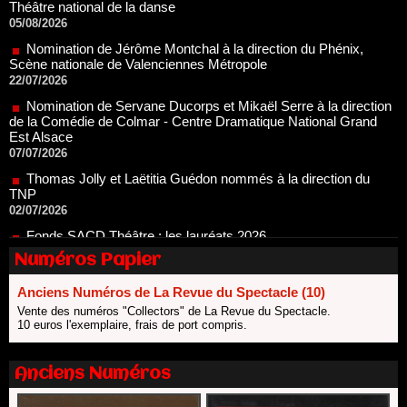
Nomination de Jérôme Montchal à la direction du Phénix,
Scène nationale de Valenciennes Métropole
22/07/2026
Nomination de Servane Ducorps et Mikaël Serre à la direction
de la Comédie de Colmar - Centre Dramatique National Grand
Est Alsace
07/07/2026
Thomas Jolly et Laëtitia Guédon nommés à la direction du
TNP
02/07/2026
Fonds SACD Théâtre : les lauréats 2026
23/06/2026
Dispositif ARTCENA Écrire pour le cirque, les lauréats 2026 !
20/06/2026
Numéros Papier
Le palmarès des prix SACD 2026
Anciens Numéros de La Revue du Spectacle (10)
18/06/2026
Vente des numéros "Collectors" de La Revue du Spectacle.
Les 10 lauréats du Fonds Grandes Formes Théâtre 2026
10 euros l'exemplaire, frais de port compris.
SACD
13/06/2026
Anciens Numéros
Nomination de Nathalie Garraud et Olivier Saccomano à la
direction du Théâtre de Gennevilliers - CDN