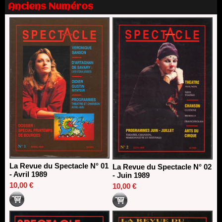
Anciens Numéros
Dispositif SACD Auteurs d'espaces : les lauréats 2026
18/03/2026
La Revue du Spectacle N° 01
La Revue du Spectacle N° 02
- Avril 1989
- Juin 1989
10,00 €
10,00 €