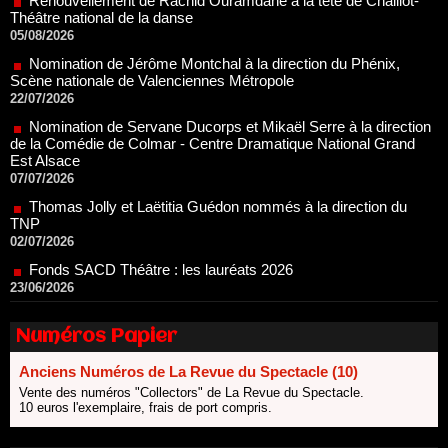
Scène nationale de Valenciennes Métropole
22/07/2026
Nomination de Servane Ducorps et Mikaël Serre à la direction
de la Comédie de Colmar - Centre Dramatique National Grand
Est Alsace
07/07/2026
Thomas Jolly et Laëtitia Guédon nommés à la direction du
TNP
02/07/2026
Fonds SACD Théâtre : les lauréats 2026
23/06/2026
Dispositif ARTCENA Écrire pour le cirque, les lauréats 2026 !
20/06/2026
Le palmarès des prix SACD 2026
18/06/2026
Numéros Papier
Les 10 lauréats du Fonds Grandes Formes Théâtre 2026
SACD
Anciens Numéros de La Revue du Spectacle (10)
13/06/2026
Vente des numéros "Collectors" de La Revue du Spectacle.
Nomination de Nathalie Garraud et Olivier Saccomano à la
10 euros l'exemplaire, frais de port compris.
direction du Théâtre de Gennevilliers - CDN
13/06/2026