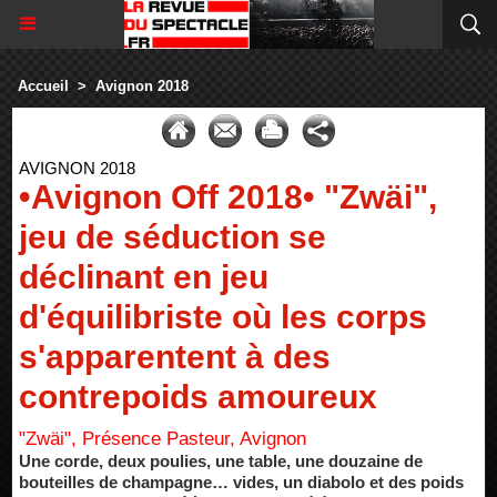
Accueil
>
Avignon 2018
AVIGNON 2018
•Avignon Off 2018• "Zwäi",
jeu de séduction se
déclinant en jeu
d'équilibriste où les corps
s'apparentent à des
contrepoids amoureux
"Zwäi", Présence Pasteur, Avignon
Une corde, deux poulies, une table, une douzaine de
bouteilles de champagne… vides, un diabolo et des poids